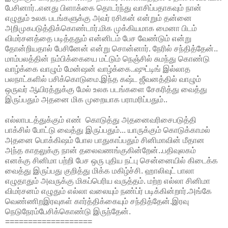
பேசினார்..எனது பிளாக்கை தொடர்ந்து வாசிப்பதாகவும் நான்
எழுதும் உலக படங்களுக்கு அவர் ரசிகன் என்றும் தன்னை
அறிமுகபடுத்திக்கொண்டார்.மிக முக்கியமாக மைனா பிடம்
விமர்சனத்தை படித்ததும் என்னிடம் பேச வேண்டும் என்று
தோன்றியதால் பேசினேன் என்று சொன்னார். நேரில் சந்தித்தேன்..
மாம்பலத்தின் நம்பிக்கையை மட்டும் நெஞ்சில் சுமந்து கொண்டு
வாழ்க்கை வாழும் மேன்ஷன் வாழ்க்கை..ஷுட்டிங் இல்லாத
பலநாட்களில் பசிக்கொடுமை.இந்த கஷ்ட ஜீவனத்தில் வாழும்
ஒருவர் ஆயிரத்துக்கு மேல் உலக படங்களை சேகரித்து வைத்து
இருப்பதும் அதனை மிக முறையாக பராமரிப்பதும்..
எல்லாபடத்துக்கும் எண் கொடுத்து அதனைவரிசைபடுத்தி
பாக்சில் போட்டு வைத்து இருப்பதும்... யாருக்கும் கொடுக்காமல்
அதனை பொக்கிஷம் போல பாதுகாப்பதும் சினிமாவின் மீதான
அந்த காதலுக்கு நான் தலைவணங்குகின்றேன்..பதிவுலகம்
எனக்கு சினிமா பற்றி பேச ஒரு புதிய நட்பு சென்னையில் கிடைக்க
வைத்து இருப்பது குறித்து மிக்க மகிழ்ச்சி. ஹாலிவுட் பாலா
எழுதாதும் அவருக்கு மிகப்பெரிய வருத்தம். மற்ற எல்லா சினிமா
விமர்சனம் எழுதும் எல்லா வலையும் நண்ப்ர் படிக்கின்றார்.அங்கே
வெண்ணிறஇரவுகள் கார்த்திக்கையும் சந்தித்தேன்.இரவு
நெடுநேரம்பேசிக்கொண்டு இருந்தேன்.
===================