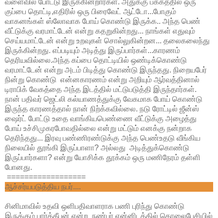
வளைவில் போட்டு இருக்கின்றார்கள். அதுக்கு பக்கத்தில் ஒரு
குப்பை தொட்டி,எதிரில் ஒரு பிரைவேட் ஆட்டோ...போகும்
வாகனங்கள் ஸ்லோவாக போய் கொண்டு இருக்க.. அந்த பெண்
வீட்டுக்கு வரமாட்டேன் என்று கதறுகின்றது... நாங்கள் எதுவும்
செய்யமாட்டேன் என்று உறவுகள் சொல்லுகின்றன... தலைகலைந்து
இருக்கின்றது. எப்படியும் அடித்து இருப்பார்கள்...காரணம்
தெரியவில்லை.அந்த கப்பை தொட்டியில் ஒண்டிக்கொண்டு
வரமாட்டேன் என்று அடம் பிடித்து கொண்டு இருந்தது. நிறையபேர்
நின்று கொண்டு என்னகாரணம் என்று அறியும் ஆர்வத்தினால்
டிராபிக் வேகத்தை அந்த இடத்தில் மட்டுபடுத்தி இருந்தார்கள்.
நான் பதிவர் ஜெட்லி கல்யாணத்துக்கு வேகமாக போய் கொண்டு
இருந்த காரணத்தால் நான் நிற்க்கவில்லை. நடு ரோட்டில் ஜீன்ஸ்
ஷைர்ட் போட்டு உதை வாங்கியபெண்ணை வீட்டுக்கு அழைத்து
போய் உச்சிமுகரபோவதில்லை என்று மட்டும் எனக்கு நன்றாக
தெரிந்தது... இரவு பண்ணிரண்டுக்கு அந்த பெண்உதடு வீங்கிய
நிலையில் தூங்கி இருப்பாளா? அல்லது அடித்துக்கொண்டு
இருப்பார்களா? என்று யோசிக்க தூக்கம் ஒரு மணிநேரம் தள்ளி
போனது.
==================
ஆச்சர்யபடுத்திய நபர்....
சினிமாவில் உதவி ஒளிபதிவாளராக பணி புரிந்து கொண்டு
இருக்கும் பார்த்தீபன் என்ற நண்பர் என்னிடத்தில் தொலைபேசியில்