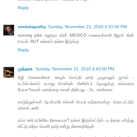
Reply
venkatapathy
Sunday, November 21, 2010 4:33:00 PM
nonveg joke சுஜாதா வின் MEXICO சலவைக்காரி ஜோக் கின்
சாயல். BUT எல்லாம் நல்லா இருக்கு
Reply
முத்தரசு
Sunday, November 21, 2010 4:43:00 PM
2ஜி அலைவரிசை ஊழல் செய்தி நாடு முழுவதும் ஜுரம் -
உடம்பெல்லாம் கூசுது சென்றல் மினிஸ்டர் ஆவதுக்கு எவ்வளவு
பேரமா?எவன் பணத்தை எவன் தின்பது - அட பாவிகளா.
வாழ்த்துக்கள் ஆ.வி.யில் உங்கள் பெயர் வந்தமைக்கு- தொடரட்டும்
உங்கள் பணி.
நம்ம ஊர் ரயில்வே நிலையமா? நல்லா இருக்கட்டும். படத்தை பார்த்து
விட்டு ஏதோ வெளி நாடு என்று நினைத்தேன்.