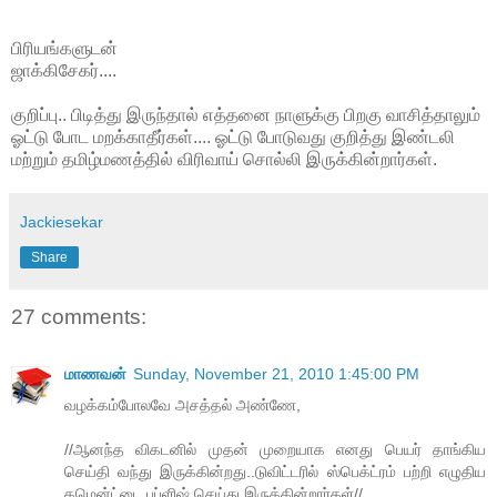
பிரியங்களுடன்
ஜாக்கிசேகர்....
குறிப்பு.. பிடித்து இருந்தால் எத்தனை நாளுக்கு பிறகு வாசித்தாலும்
ஓட்டு போட மறக்காதீர்கள்.... ஓட்டு போடுவது குறித்து இண்டலி
மற்றும் தமிழ்மணத்தில் விரிவாய் சொல்லி இருக்கின்றார்கள்.
Jackiesekar
Share
27 comments:
மாணவன்
Sunday, November 21, 2010 1:45:00 PM
வழக்கம்போலவே அசத்தல் அண்ணே,
//ஆனந்த விகடனில் முதன் முறையாக எனது பெயர் தாங்கிய
செய்தி வந்து இருக்கின்றது..டுவிட்டரில் ஸ்பெக்ட்ரம் பற்றி எழுதிய
கமென்ட்டை பப்ளிஷ் செய்து இருக்கின்றார்கள்//