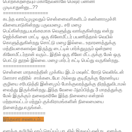
பொறக்கறதையும் மகாதேவனாலே மெஷர் பண்ண
முடியாதுன்னு...??
=================
கடந்த வாரம்முழுவதும் சென்னைவசிகளிடம் கண்ணாமூச்சி
விளையாடுகின்றது பருவமழை.. சரி மழை
பெய்கின்றது,பயங்கரமாக வெளுத்து வாங்குகின்றது என்று
ஜெர்க்கினை மாட்டி ஒரு கிலோமீட்டர் பயணித்தால் வெயில்
கொளுத்துகின்றது சொட்டு மழை இல்லை.. உதாரணத்துக்கு
மத்தியகைலாஷ்ல இருந்து டைட்டில் பார்க்துழரும் ஒன்றரை
கிலோமீட்டர்தான் வரும்.. இதில் ஒரு கீலோ மீட்டருக்கு மேல் ஒரு
பொட்டு தூறல் இல்லை. மழை பார்டர் கட்டி பெய்து வருகின்றது.
================
சென்னை மாநகரத்தின் முக்கிய இடம் மவுன்ட் ரோடு வெலிங்டன்
பிளாசா எதிரில் சாக்கடையோ அல்லது குடிநீருக்கு தோண்டிய
குழியை சரிபடுத்தி இன்னமும் போக்குவரத்துக்கு திறந்துவிடாமல்
வைத்து இருக்கின்றது..இந்த வேலை ஆரம்பித்து 3 மாதத்துக்கு
மேல் இருக்கும் தலைநகரிலே இந்த நிலைமை என்றால்
மற்றமாவட்டம் மற்றும் குக்கிராமங்களின் நிலைமையை
நினைத்துபாருங்கள்.
================
இந்தவார சலனபடம்...
எனக்கு தமிழில் ஹம் செய்யும் பாடலில் இதுவும் ஒன்று.. எனக்கு