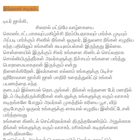
இந்தவார கடிதம்..
டியர் ஜாக்கி,
சிலரால் மட்டுமே வாழ்கையை
கொண்டாட்டமாகவும்,மகிழ்ச்சி நிரம்பியதாகவும் பார்க்க முடியும்
அப்படி பார்க்கும் சிலரில் நீங்கள் ஒருவர், இதுவரை நீங்கள் எழுதிய
எந்த பதிவிலும் உங்களின் சுயபுலம்பல்கள் இருந்தது இல்லை.
சென்னையில் இருக்கும் சிலர் உங்களை கிண்டல் செய்வதாக
சொல்லியிருந்தீர்கள் அவர்களுக்கு நிச்சயம் உங்களை பார்த்து
பொறாமையாகதான் இருக்கும் என்று
நினைக்கிறேன். இவர்களை எல்லாம் உங்களுக்கு பிடிச்ச
ஹீரோவான ஜாக்கி ஜான் மாதிரி உதைத்துவிட்டு உங்கள்
பயணத்தை எந்த
தடையும் இல்லாமல் தொடருங்கள். நீங்கள் எத்தனை பேர் மனதில்
இடம் பிடித்திருக்கிறீர்கள் என்பதுக்கு உங்களுக்கு வரும் வாசகர்
கடிதங்களே போதும் அவர்கள் முகத்தில் கரியை பூச, வீடு
குடிபோகும் ஒருவர் உங்களுக்கு கையால் எழுதிய இன்விட்டேசன்
பார்த்தாவது
உங்களை கிண்டல் செய்கிறவர்கள் திருந்தவேண்டும். அதுக்காக
நீங்கள் உங்களுக்கு வரும் வாசகர், ரசிகர்கள் கடிதங்களை
தனிபதிவகவே
போடுங்கள், அவர்கள் பொறாமையில் வெந்து சாகட்டும்