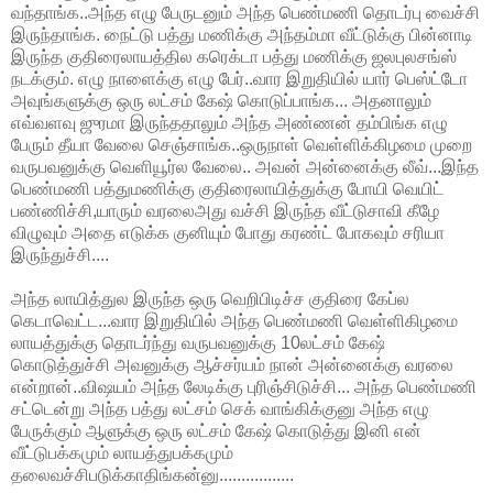
வந்தாங்க..அந்த எழு பேருடனும் அந்த பெண்மணி தொடர்பு வைச்சி
இருந்தாங்க. நைட்டு பத்து மணிக்கு அந்தம்மா வீட்டுக்கு பின்னாடி
இருந்த குதிரைலாயத்தில கரெக்டா பத்து மணிக்கு ஜலபுலசங்ஸ்
நடக்கும். எழு நாளைக்கு எழு பேர்..வார இறுதியில் யார் பெஸ்ட்டோ
அவுங்களுக்கு ஒரு லட்சம் கேஷ் கொடுப்பாங்க... அதனாலும்
எவ்வளவு ஜுரமா இருந்ததாலும் அந்த அண்ணன் தம்பிங்க எழு
பேரும் தீயா வேலை செஞ்சாங்க..ஒருநாள் வெள்ளிக்கிழமை முறை
வருபவனுக்கு வெளியூர்ல வேலை.. அவன் அன்னைக்கு லீவ்...இந்த
பெண்மணி பத்துமணிக்கு குதிரைலாயித்துக்கு போயி வெயிட்
பண்ணிச்சி,யாரும் வரலைஅது வச்சி இருந்த வீட்டுசாவி கீழே
விழுவும் அதை எடுக்க குனியும் போது கரண்ட் போகவும் சரியா
இருந்துச்சி....
அந்த லாயித்துல இருந்த ஒரு வெறிபிடிச்ச குதிரை கேப்ல
கெடாவெட்ட...வார இறுதியில் அந்த பெண்மணி வெள்ளிகிழமை
லாயத்துக்கு தொடர்ந்து வருபவனுக்கு 10லட்சம் கேஷ்
கொடுத்துச்சி அவனுக்கு ஆச்சர்யம் நான் அன்னைக்கு வரலை
என்றான்..விஷயம் அந்த லேடிக்கு புரிஞ்சிடுச்சி... அந்த பெண்மணி
சட்டென்று அந்த பத்து லட்சம் செக் வாங்கிக்குனு அந்த எழு
பேருக்கும் ஆளுக்கு ஒரு லட்சம் கேஷ் கொடுத்து இனி என்
வீட்டுபக்கமும் லாயத்துபக்கமும்
தலைவச்சிபடுக்காதிங்கன்னு.................