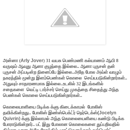
அன்னா (
Arly Jover
) 31 வயசு பெண்மணி கல்யாணம் ஆயி 8
வருஷம் ஆவுது ஆனா குழந்தை இல்லை.. ஆனா புருசன் தன்
புருசன் அப்படின்ற நினைப்பே இல்லை..அதே போல அவ்ள் வாழும்
நகரத்தில் மூன்று இளம்பெண்கள் கொலை செய்யபடுகின்றார்கள்..
அதுவும் சாதாரணமாக இல்லை..உடலில் 32 இடங்களில்
சதைகளை வெட்டி டார்ச்சர் செய்து முகத்தை சிதைத்து அந்த
பெண்கள் கொலை செய்யபடுகின்றார்கள்..
கொலையாளியை பிடிக்க க்ளு கிடைக்காமல் போலிஸ்
தவிக்கின்றது..
போலிஸ் இண்ஸ்பெக்ட்ர் நெர்டெக்ஸ்
(Jocelyn
Quivrin)
க்ளு இல்லாமல் அந்த கொலையைளியை கண்டு பிடிக்க
போராடுகின்றார்.. பட் இது போலான கொலைகளை துப்பறிவதில்