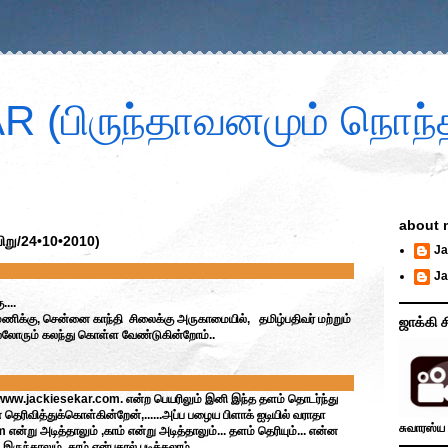
 (பிருந்தாவனமும் நொந்த
about 
ிறு/24•10•2010)
Ja
Ja
....
ணிக்கு, சென்னை காந்தி சிலைக்கு அருகாமையில், தமிழ்பதிவர் மற்றும்
ஜாக்கி ச
 எல்லோரும் கலந்து கொள்ள வேண்டுகின்றோம்..
/www.jackiesekar.com. என்ற பெயரிலும் இனி இந்த தளம் தொடர்ந்து
ெரிவித்துக்கொள்கின்றேன்,......அப்ப பழைய பிளாக் ஐடியில் வராதா
சுவாரஸ்ய 
என்று அடித்தாலும் ,காம் என்று அடித்தாலும்... தளம் தெரியும்... என்ன
ுந்தாலும் ,காம் என்பதால் படிக்கலாம்.....