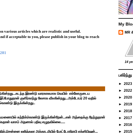
My Blo
on various articles which are realistic and useful.
MR 
nd if acceptable to you, please publish in your blog to reach
5281
14 ye
பகிர்ந்
►
2023
►
2022
டுகின்றது...கடந்த இரண்டு வாரகாலமாக வெயில் எல்லோருடைய
►
2020
போதுதான் குளிர்காற்று லேசாக வீசுகின்றது...அக்டோபர் 20 வதில்
கொண்டு இருக்கின்றது..
►
2019
►
2018
ணையில் சுற்றிக்கொண்டு இருக்கின்றேன்...என் அத்தைக்கு நேற்றுதான்
►
2017
கேதான் வாசம் அதனால் பதிவு எழுதவில்லை.....
►
2016
தில்,சென்னை லலித்கலா அக்காடமியில் போட்டோகிராபி எக்ஸிபிஷன்...
►
2015