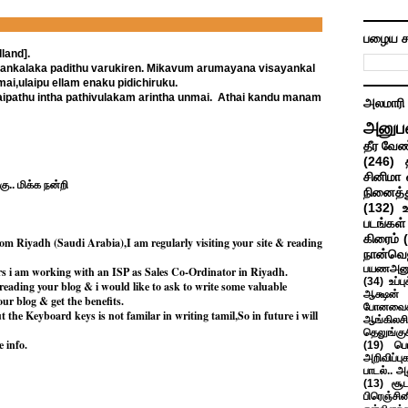
பழைய ச
land].
hankalaka padithu varukiren. Mikavum arumayana visayankal
rmai,ulaipu ellam enaku pidichiruku.
alaipathu intha pathivulakam arintha unmai. Athai kandu manam
அலமாரி
அனுப
தீர வேண
(246)
சினிமா 
கு.. மிக்க நன்றி
நினைத்த
(132)
படங்கள்
கிரைம்
om Riyadh (Saudi Arabia),I am regularly visiting your site & reading
நான்வெ
பயணஅனு
rs i am working with an ISP as Sales Co-Ordinator in Riyadh.
(34)
உப்ப
 reading your blog & i would like to ask to write some valuable
ஆக்ஷன் த
our blog & get the benefits.
போனவைக
 the Keyboard keys is not familar in writing tamil,So in future i will
ஆங்கிலசின
தெலுங்கு
 info.
(19)
பெ
அறிவிப்பு
பாடல்.. அ
(13)
சூட
பிரெஞ்சி