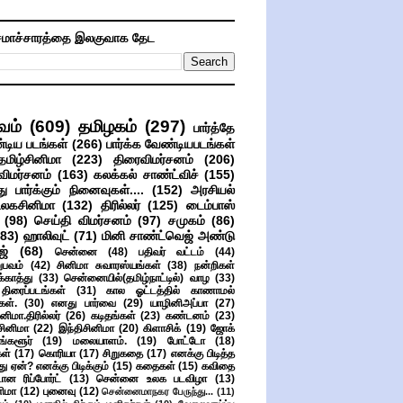
மாச்சாரத்தை இலகுவாக தேட
வம்
(609)
தமிழகம்
(297)
பார்த்தே
்டிய படங்கள்
(266)
பார்க்க வேண்டியபடங்கள்
தமிழ்சினிமா
(223)
திரைவிமர்சனம்
(206)
விமர்சனம்
(163)
கலக்கல் சாண்ட்விச்
(155)
ு பார்க்கும் நினைவுகள்....
(152)
அரசியல்
உலகசினிமா
(132)
திரில்லர்
(125)
டைம்பாஸ்
(98)
செய்தி விமர்சனம்
(97)
சமுகம்
(86)
(83)
ஹாலிவுட்
(71)
மினி சாண்ட்வெஜ் அண்டு
ஜ்
(68)
சென்னை
(48)
பதிவர் வட்டம்
(44)
பவம்
(42)
சினிமா சுவாரஸ்யங்கள்
(38)
நன்றிகள்
ுக்காத்து
(33)
சென்னையில்(தமிழ்நாட்டில்) வாழ
(33)
ிரைப்படங்கள்
(31)
கால ஓட்டத்தில் காணாமல்
ள்.
(30)
எனது பார்வை
(29)
யாழினிஅப்பா
(27)
ிமா.திரில்லர்
(26)
கடிதங்கள்
(23)
கண்டனம்
(23)
சினிமா
(22)
இந்திசினிமா
(20)
கிளாசிக்
(19)
ஜோக்
ங்களூர்
(19)
மலையாளம்.
(19)
போட்டோ
(18)
கள்
(17)
கொரியா
(17)
சிறுகதை
(17)
எனக்கு பிடித்த
து ஏன்? எனக்கு பிடிக்கும்
(15)
கதைகள்
(15)
கவிதை
ான ரிப்போர்ட்
(13)
சென்னை உலக படவிழா
(13)
னிமா
(12)
புனைவு
(12)
சென்னைமாநகர பேருந்து...
(11)