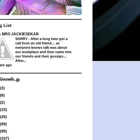
g List
& MRS JACKIESEKAR
SORRY
-
After a long time got a
call from an old friend… as
everyone knows talk was about
our workplace and then came into
our friends and their gossips…
After...
ars ago
து கொண்டது
(3)
(6)
(2)
(10)
(45)
(99)
(90)
(107)