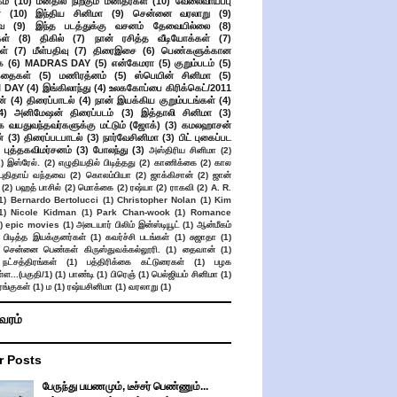
ம்
(10)
மனதில் நிற்கும் மனிதர்கள்
(10)
வேலைவாய்ப்பு
்
(10)
இந்திய சினிமா
(9)
சென்னை வரலாறு
(9)
ை
(9)
இந்த படத்துக்கு வசனம் தேவையில்லை
(8)
கள்
(8)
திகில்
(7)
நான் ரசித்த வீடியோக்கள்
(7)
ள்
(7)
மீள்பதிவு
(7)
திரைஇசை
(6)
பெண்களுக்கான
ை
(6)
MADRAS DAY
(5)
என்கேமரா
(5)
குறும்படம்
(5)
கதைகள்
(5)
மணிரத்னம்
(5)
ஸ்பெயின் சினிமா
(5)
 DAY
(4)
இங்கிலாந்து
(4)
உலககோப்பை கிரிக்கெட்/2011
ன்
(4)
திரைப்பாடல்
(4)
நான் இயக்கிய குறும்படங்கள்
(4)
4)
அனிமேஷன் திரைப்படம்
(3)
இத்தாலி சினிமா
(3)
க வயதுவந்தவர்களுக்கு மட்டும் (ஜோக்)
(3)
கமலஹாசன்
்
(3)
திரைப்படபாடல்
(3)
நார்வேசினிமா
(3)
பிட் புகைப்பட
புத்தகவிமர்சனம்
(3)
போலந்து
(3)
அஸ்திரிய சினிமா
(2)
2)
இஸ்ரேல்.
(2)
எழுதியதில் பிடித்தது
(2)
காணிக்கை
(2)
கால
 புதிதாய் வந்தவை
(2)
கொலம்பியா
(2)
ஜாக்கிசான்
(2)
ஜான்
(2)
பஹத் பாசில்
(2)
மொக்கை
(2)
ரஷ்யா
(2)
ராகவி
(2)
A. R.
1)
Bernardo Bertolucci
(1)
Christopher Nolan
(1)
Kim
1)
Nicole Kidman
(1)
Park Chan-wook
(1)
Romance
)
epic movies
(1)
அடையார் பிலிம் இன்ஸ்டியூட்
(1)
ஆன்மீகம்
 பிடித்த இயக்குனர்கள்
(1)
கவர்ச்சி படங்கள்
(1)
சுஜாதா
(1)
சென்னை பெண்கள் கிருஸ்துவக்கல்லூரி.
(1)
தைவான்
(1)
நட்சத்திரங்கள்
(1)
பத்திரிக்கை கட்டுரைகள்
(1)
பழக
ள...(பகுதி/1)
(1)
பாண்டி
(1)
பிரெஞ்
(1)
பெல்ஜியம் சினிமா
(1)
ங்குகள்
(1)
ம
(1)
ரஷ்யசினிமா
(1)
வரலாறு
(1)
ிவரம்
r Posts
பேருந்து பயணமும், டீச்சர் பெண்ணும்...