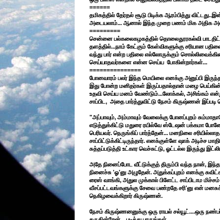
======
தமிகத்தில் தேர்தல் சூடு பிடிக்க ஆரம்பித்து விட்டது.
அடையலாம்... ஆனால் இந்த முறை பணம் மிக அதிக அளவ
=========
சென்னை பல்கலைகழகத்தில் தொலைதூரகல்வி பாடதிட்டத்தில
தளத்தில்...நாம் கேட்கும் கேள்விகளுக்கு சரியான பதிலை
வந்து பார் என்ற பதிலை எல்லோருக்கும் சொல்லிவைக்கின
செய்யாதவர்களை என்ன செய்ய போகின்றார்கள்...
===============
போனவாரம் பலர் இந்த மெயிலை எனக்கு அனுப்பி இருந்தார்
இது போன்ற மனிதர்கள் இருப்பதால்தான் மழை பெய்கின்ற
உதவி செய்ய மனம் வேண்டும்...லோக்கல், அசிங்கம் எ
சாப்பிட, அதை பார்த்துவிட்டு நேசம் கிருஷ்ணன் இப்படி ச
"அப்பாவும், அம்மாவும் வேலைக்கு போனப்புறம் சும்மா
எடுத்துக்கிட்டு மதுரை ரயில்வே ஸ்டேஷன் பக்கமா போன
பெரியவர். நெருங்கிப் பார்த்தேன்... மனநிலை சரியில
சாப்பிட்டுக்கிட்டிருந்தார். எனக்குள்ளே ஷாக் அடிச்ச ம
சுத்தப்படுத்தி உட்கார வெச்சுட்டு, ஓட்டல்ல இருந்து இட்
அதே நினைப்போட வீட்டுக்குத் திரும்பி வந்த நான், இந
நினைச்சு 'ஓ'னு அழுதேன். அதுக்கப்புறம் எனக்கு சுவிட்ச
ரைஸ் வாங்கி, அதுல முக்கால் பிளேட்ட சாப்பிடாம மிச்ச
வீசப்பட்டவங்களுக்கு சேவை பண்றதே சரி'னு என் மனசுக்
நெகிழவைக்கிறார் கிருஷ்ணன்.
நேசம் கிருஷ்ணனனுக்கு ஒரு ராயல் சல்யூட்....ஒரு நண்ப
தருகின்றேன்... படித்து பாருங்கள்...