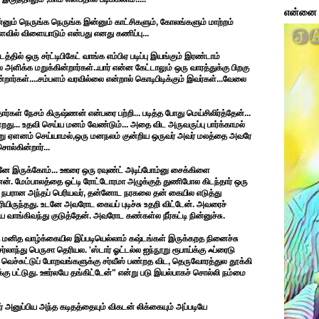
என்னை ப
.இன்னும் நெருங்க நெருங்க இன்னும் காட்சிகளும், கோலங்களும் மாற்றம்
ில் விளையாடும் என்பது எனது கணிப்பு...
் ஒரு சர்ட்டிபிகேட் வாங்க எம்பிஏ படிப்பு இயங்கும் இரண்டாம்
 அளிக்க மறுக்கின்றார்கள்..யார் என்ன கேட்டாலும் ஒரு வாரத்துக்கு பிறகு
்றார்கள்....சம்பளம் வரவில்லை என்றால் கொடிபிடிக்கும் இவர்கள்...வேலை
கள் நேசம் கிருஷ்ணன் என்பரை பற்றி... படித்த போது மெய்சிலிர்த்தேன்...
து... உதவி செய்ய மனம் வேண்டும்... அதை விட அருவருப்பு பார்க்காமல்
ன்று ஏளனம் செய்யாமல்,ஒரு மனநலம் குன்றிய ஒருவர் அவர் மலத்தை அவரே
ொல்கின்றார்...
தானே இருக்கோம்... ஊரை ஒரு ரவுண்ட் அடிப்போம்னு சைக்கிளை
ேன். மேம்பாலத்தை ஒட்டி ரோட்டோரமா அழுக்குத் துணிபோல கிடந்தார் ஒரு
்லாத நபரான அந்தப் பெரியவர், தன்னோட நரகலை தன் கையில எடுத்து
ாதிரியிருந்தது. உடனே அவரோட கையப் புடிச்சு உதறி விட்டேன். அவரைச்
லிய வாங்கிவந்து குடுத்தேன். அவரோட கண்கள்ல நீர்கட்டி நின்னுச்சு.
்த மனித வாழ்க்கையில இப்படியெல்லாம் கஷ்டங்கள் இருக்கறத நினைச்சு
ர்லாந்து பெருசா தெரியல. 'ஸ்டார் ஓட்டல்ல ஐந்நூறு ரூபாய்க்கு ஃப்ரைடு
ம் வெச்சுட்டுப் போறவங்களுக்கு சர்வீஸ் பண்றத விட, தெருவோரத்துல தூக்கி
கு பட்டுது. ஊர்லயே தங்கிட்டேன்" என்று படு இயல்பாகச் சொல்லி நம்மை
ர் அனுப்பிய அந்த கடிதத்தையும் விகடன் லிக்கையும் அப்படியே