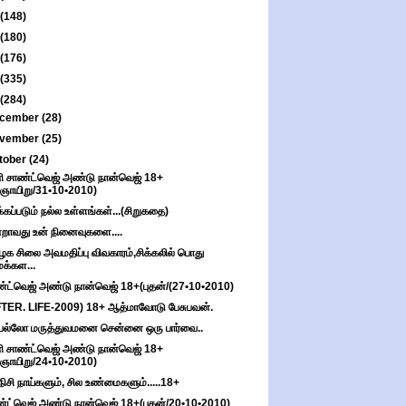
(148)
(180)
(176)
(335)
(284)
cember
(28)
vember
(25)
tober
(24)
ி சாண்ட்வெஜ் அண்டு நான்வெஜ் 18+
(ஞாயிறு/31•10•2010)
க்கப்படும் நல்ல உள்ளங்கள்...(சிறுகதை)
றாவது உன் நினைவுகளை....
ழக சிலை அவமதிப்பு விவகாரம்,சிக்கலில் பொது
மக்கள...
்ட்வெஜ் அண்டு நான்வெஜ் 18+(புதன்/(27•10•2010)
TER. LIFE-2009) 18+ ஆத்மாவோடு பேசுபவன்.
பல்லோ மருத்துவமனை சென்னை ஒரு பார்வை..
ி சாண்ட்வெஜ் அண்டு நான்வெஜ் 18+
(ஞாயிறு/24•10•2010)
நிசி நாய்களும், சில உண்மைகளும்.....18+
்ட்வெஜ் அண்டு நான்வெஜ் 18+(புதன்/20•10•2010)