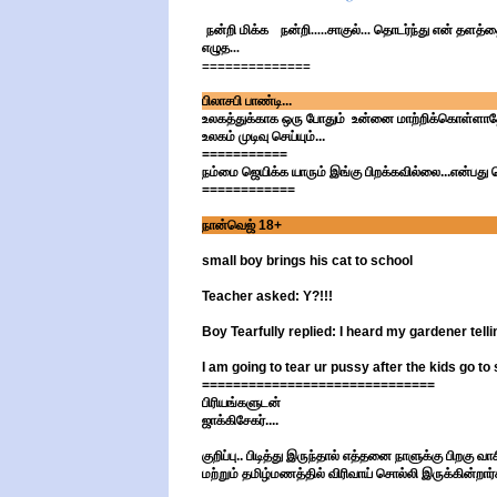
நன்றி மிக்க நன்றி.....சாகுல்... தொடர்ந்து என் தளத்தை
எழுத...
==============
பிலாசபி பாண்டி...
உலகத்துக்காக ஒரு போதும் உன்னை மாற்றிக்கொள்ளாதே...
உலகம் முடிவு செய்யும்...
===========
நம்மை ஜெயிக்க யாரும் இங்கு பிறக்கவில்லை...என்பது 
============
நான்வெஜ் 18+
small boy brings his cat to school
Teacher asked: Y?!!!
Boy Tearfully replied: I heard my gardener telli
I am going to tear ur pussy after the kids go to s
==============================
பிரியங்களுடன்
ஜாக்கிசேகர்....
குறிப்பு.. பிடித்து இருந்தால் எத்தனை நாளுக்கு பிறகு வ
மற்றும் தமிழ்மணத்தில் விரிவாய் சொல்லி இருக்கின்றார