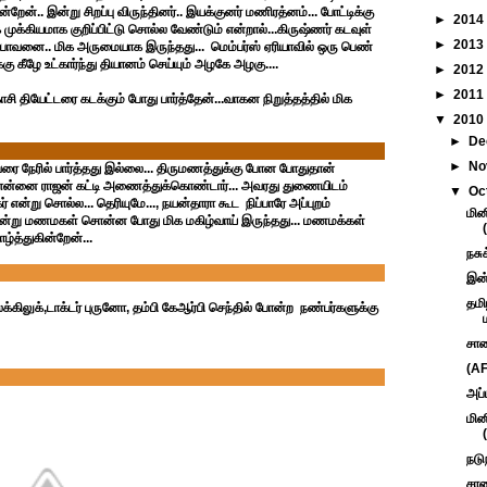
ன்.. இன்று சிறப்பு விருந்தினர்.. இயக்குனர் மணிரத்னம்... போட்டிக்கு
►
2014
க்கியமாக குறிப்பிட்டு சொல்ல வேண்டும் என்றால்...கிருஷ்ணர் கடவுள்
►
2013
கபாவனை.. மிக அருமையாக இருந்தது... மெம்பர்ஸ் ஏரியாவில் ஒரு பெண்
கு கீழே உட்கார்ந்து தியானம் செய்யும் அழகே அழகு....
►
2012
►
2011
ாசி தியேட்டரை கடக்கும் போது பார்த்தேன்...வாகன நிறுத்தத்தில் மிக
▼
2010
►
De
►
No
வரை நேரில் பார்த்தது இல்லை... திருமணத்துக்கு போன போதுதான்
னில் என்னை ராஜன் கட்டி அணைத்துக்கொண்டார்... அவரது துணையிடம்
▼
Oc
என்று சொல்ல... தெரியுமே..., நயன்தாரா கூட நிப்பாரே அப்புறம்
மின
. என்று மணமகள் சொன்ன போது மிக மகிழ்வாய் இருந்தது... மணமக்கள்
ழ்த்துகின்றேன்...
நசு
இன்
தமி
லக்கிலுக்,டாக்டர் புருனோ, தம்பி கேஆர்பி செந்தில் போன்ற நண்பர்களுக்கு
சாண
(AF
அப்
மின
நடு
சாண