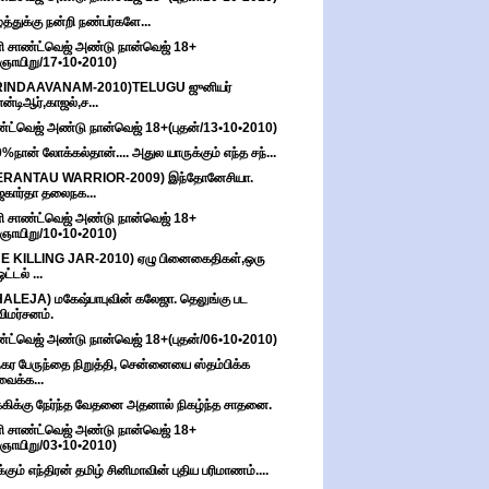
்த்துக்கு நன்றி நண்பர்களே...
ி சாண்ட்வெஜ் அண்டு நான்வெஜ் 18+
(ஞாயிறு/17•10•2010)
RINDAAVANAM-2010)TELUGU ஜுனியர்
என்டிஆர்,காஜல்,ச...
்ட்வெஜ் அண்டு நான்வெஜ் 18+(புதன்/13•10•2010)
%நான் லோக்கல்தான்.... அதுல யாருக்கும் எந்த சந்...
ERANTAU WARRIOR-2009) இந்தோனேசியா.
ஜகார்தா தலைநக...
ி சாண்ட்வெஜ் அண்டு நான்வெஜ் 18+
(ஞாயிறு/10•10•2010)
E KILLING JAR-2010) ஏழு பினைகைதிகள்,ஒரு
ஓட்டல் ...
ALEJA) மகேஷ்பாபுவின் கலேஜா. தெலுங்கு பட
விமர்சனம்.
்ட்வெஜ் அண்டு நான்வெஜ் 18+(புதன்/06•10•2010)
கர பேருந்தை நிறுத்தி, சென்னையை ஸ்தம்பிக்க
வைக்க...
்கிக்கு நேர்ந்த வேதனை அதனால் நிகழ்ந்த சாதனை.
ி சாண்ட்வெஜ் அண்டு நான்வெஜ் 18+
(ஞாயிறு/03•10•2010)
்கும் எந்திரன் தமிழ் சினிமாவின் புதிய பரிமாணம்....