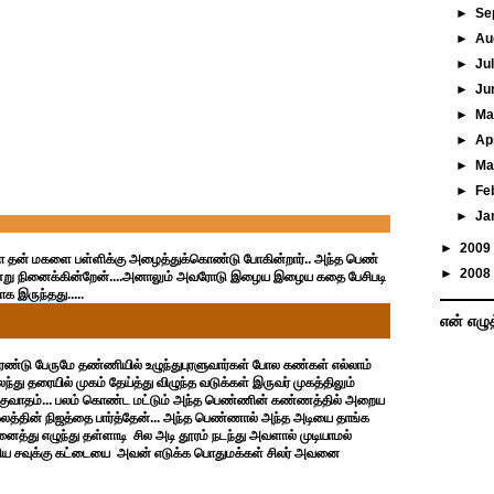
►
Se
►
Au
►
Ju
►
Ju
►
M
►
Ap
►
Ma
►
Fe
►
Ja
►
2009
்பா தன் மகளை பள்ளிக்கு அழைத்துக்கொண்டு போகின்றார்.. அந்த பெண்
►
2008
் என்று நினைக்கின்றேன்....அனாலும் அவரோடு இழைய இழைய கதை பேசிபடி
 இருந்தது.....
என் எழு
ரண்டு பேருமே தண்ணியில் உழுந்துபுரளுவார்கள் போல கண்கள் எல்லாம்
ு தரையில் முகம் தேய்த்து விழுந்த வடுக்கள் இருவர் முகத்திலும்
்குவாதம்... பலம் கொண்ட மட்டும் அந்த பெண்ணின் கண்ணத்தில் அறைய
ஓலத்தின் நிஜத்தை பார்த்தேன்... அந்த பெண்ணால் அந்த அடியை தாங்க
ினைத்து எழுந்து தள்ளாடி சில அடி தூரம் நடந்து அவளால் முடியாமல்
 பெரிய சவுக்கு கட்டையை அவன் எடுக்க பொதுமக்கள் சிலர் அவனை