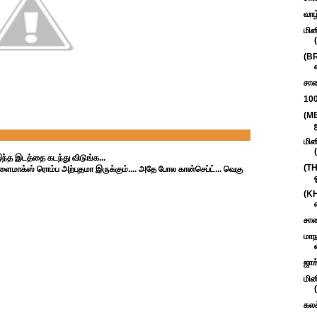
வாழ
மின
(B
சாண
100
(M
மின
இந்த இடத்தை கடந்து விடுங்க...
(TH
ளைமாக்ஸ் ரொம்ப அற்புதமா இருக்கும்.... அதே போல கான்செப்ட்... வெகு
(KH
சாண
மாந
ஜாக
மின
கலக