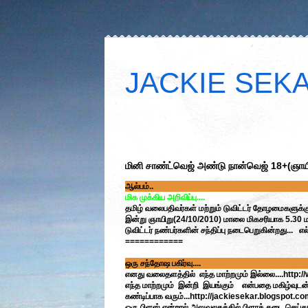
JACKIE SEKAR
மினி சாண்ட்வெஜ் அண்டு நான்வெஜ் 18+(ஞாய
ஆல்பம்..
மிக முக்கிய அறிவிப்பு....
தமிழ் வலைபதிவர்கள் மற்றும் டுவிட்டர் தோழமைகளுக்கு
இன்று ஞாயிறு(24/10/2010) மாலை மிகசரியாக 5.30 ம
டுவிட்டர் நண்பர்களின் சந்திப்பு நடைபெறுகின்றது...
============
ஒரு சந்தோஷ பகிர்வு....
எனது வலைதளத்தில் எந்த மாற்றமும் இல்லை....http:/
எந்த மாற்றமும் இன்றி இயங்கும் என்பதை மகிழ்வுடன் த
கண்டிப்பாக வரும்...http://jackiesekar.blogspot.com 
ஒரு பிளஸ் என்றால் அலுவலகத்தில் பிளாக் தடை செய்து இர