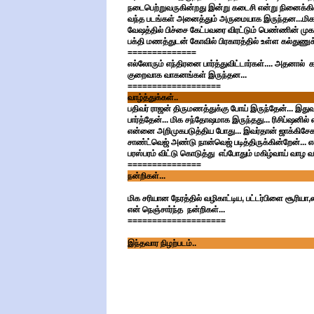
நடைபெற்றுவருகின்றது இன்று கடைசி என்று நினைக்கின்றே
வந்த படங்கள் அனைத்தும் அருமையாக இருந்தன...மிக மு
வேஷத்தில் பிச்சை கேட்பவரை விரட்டும் பெண்ணின் மு
பக்தி மணத்துடன் கோவில் பிரகாரத்தில் உள்ள கல்துணுக்
==============
எல்லோரும் எந்திரனை பார்த்துவிட்டார்கள்.... அதனால் க
குறைவாக வாகனங்கள் இருந்தன...
===================
வாழ்த்துக்கள்..
பதிவர் ராஜன் திருமணத்துக்கு போய் இருந்தேன்... இது
பார்த்தேன்... மிக சந்தோஷமாக இருந்தது... ரிசிப்ஷ
என்னை அறிமுகபடுத்திய போது... இவர்தான் ஜாக்கிசேகர் 
சாண்ட்வெஜ் அண்டு நான்வெஜ் படித்திருக்கின்றேன்..
பரஸ்பரம் விட்டு கொடுத்து எப்போதும் மகிழ்வாய் வாழ வா
===============
நன்றிகள்...
மிக சரியான நேரத்தில் வழிகாட்டிய, பட்டர்பிளை சூரியா,
என் நெஞ்சார்ந்த நன்றிகள்...
====================
இந்தவார நிழற்படம்..