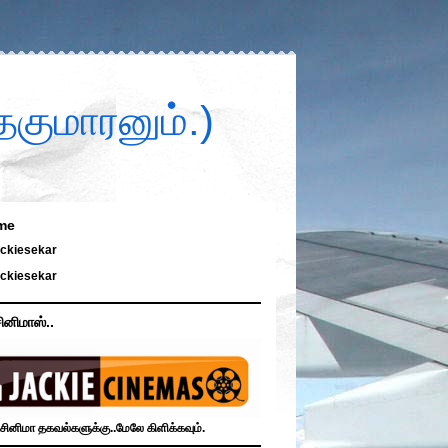
குமாரனும்.)
me
ckiesekar
ckiesekar
ினிமாஸ்..
சினிமா தகவல்களுக்கு..மேலே கிளிக்கவும்.