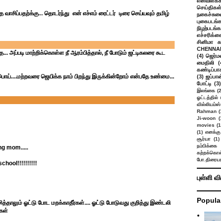
என்விளக்க
செய்திகள
 வாசிப்பதற்க்கு... தொடர்ந்து என் எச்எம் ரைட்டர் டிரை செய்யவும் தமிழ்
நகைச்சுவ
புகைபடங்
நிழற்படங்க
எச்சரிக்க
சினிமா 
CHENNAI
 அப்படி மாற்றிக்கொள்ள நீ ஆரம்பித்தால், நீ போடும் ஜட்டிகலரை கூட
(4)
ஜெர்ம
மைதிலி
(
கண்டிப்பா
பொய்....மற்றவரை ஜெயிக்க நாம் பிறந்து இருக்கின்றோம் என்பதே உண்மை...
(3)
ஜப்பான
போட்டி
(3)
இலங்கை
(
ஓட்டத்தில்
வில்லியம்ஸ்
Rahman
(
Ji-woon
(
movies
(1
(1)
எனக்கு
சூர்யா
(1)
நம்பிக்கை 
ng mom.....
கற்றக்கொள்
போ.திரையர
chool!!!!!!!!!!
புள்ளி வ
Popula
ாசித்தாலும் ஓட்டு போட மறக்காதீர்கள்.... ஓட்டு போடுவது குறித்து இண்டலி
்கள்