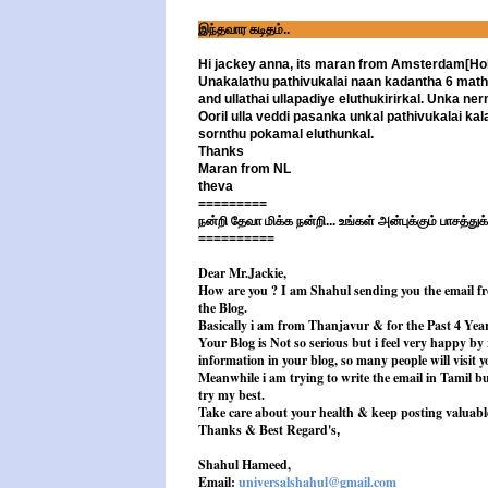
இந்தவார கடிதம்..
Hi jackey anna, its maran from Amsterdam[Hol
Unakalathu pathivukalai naan kadantha 6 mat
and ullathai ullapadiye eluthukirirkal. Unka ne
Ooril ulla veddi pasanka unkal pathivukalai k
sornthu pokamal eluthunkal.
Thanks
Maran from NL
theva
=========
நன்றி தேவா மிக்க நன்றி... உங்கள் அன்புக்கும் பாசத்துக்
==========
Dear Mr.Jackie,
How are you ? I am Shahul sending you the email fr
the Blog.
Basically i am from Thanjavur & for the Past 4 Yea
Your Blog is Not so serious but i feel very happy by
information in your blog, so many people will visit y
Meanwhile i am trying to write the email in Tamil but
try my best.
Take care about your health & keep posting valuable
Thanks & Best Regard's
,
Shahul Hameed,
Email:
universalshahul@gmail.com