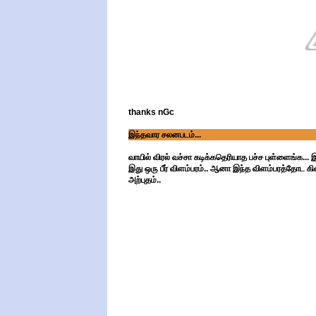
thanks nGc
இந்தவார சலனபடம்...
வாயில் விரல் வச்சா கடிக்கதெரியாத பச்ச புள்ளைங்க... 
இது ஒரு பீர் விளம்பரம்.. ஆனா இந்த விளம்பரத்தோட கி
அற்புதம்..