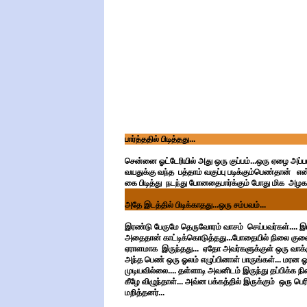
பார்த்ததில் பிடித்தது...
சென்னை ஓட்டேரியில் அது ஒரு குப்பம்...ஒரு ஏழை அப
வயதுக்கு வந்த பத்தாம் வகுப்பு படிக்கும்பெண்தான
கை பிடித்து நடந்து போனதைபார்க்கும் போது மிக அழகாக
அதே இடத்தில் பிடிக்காதது...ஒரு சம்பவம்...
இரண்டு பேருமே தெருவோரம் வாசம் செய்பவர்கள்.... இ
அதைதான் காட்டிக்கொடுத்தது...போதையில் நிலை குலைந்த
ஏராளமாக இருந்தது... ஏதோ அவர்களுக்குள் ஒரு வாக
அந்த பெண் ஒரு ஓலம் எழுப்பினாள் பாருங்கள்... மரன 
முடியவில்லை.... தள்ளாடி அவனிடம் இருந்து தப்பிக்க ந
கீழே விழுந்தாள்... அவ்ன பக்கத்தில் இருக்கும் ஒரு
மறித்தனர்...