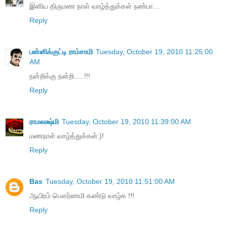
இனிய திருமண நாள் வாழ்த்துக்கள் நண்பா...
Reply
பன்னிக்குட்டி ராம்சாமி
Tuesday, October 19, 2010 11:25:00
AM
நன்றிக்கு நன்றி.....!!!
Reply
ராமலக்ஷ்மி
Tuesday, October 19, 2010 11:39:00 AM
மணநாள் வாழ்த்துக்கள்:)!
Reply
Bas
Tuesday, October 19, 2010 11:51:00 AM
ஆயிரம் பௌர்ணமி கண்டு வாழ்க !!!
Reply