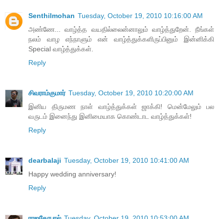
Senthilmohan
Tuesday, October 19, 2010 10:16:00 AM
அண்ணே... வாழ்த்த வயதில்லைன்னாலும் வாழ்த்துறேன். நீங்கள்
நலம் வாழ எந்நாளும் என் வாழ்த்துக்களிருப்பினும் இன்னிக்கி
Special வாழ்த்துக்கள்.
Reply
சிவராம்குமார்
Tuesday, October 19, 2010 10:20:00 AM
இனிய திருமண நாள் வாழ்த்துக்கள் ஜாக்கி! மென்மேலும் பல
வருடம் இனைந்து இனிமையாக கொண்டாட வாழ்த்துக்கள்!
Reply
dearbalaji
Tuesday, October 19, 2010 10:41:00 AM
Happy wedding anniversary!
Reply
ராஜகோபால்
Tuesday, October 19, 2010 10:53:00 AM