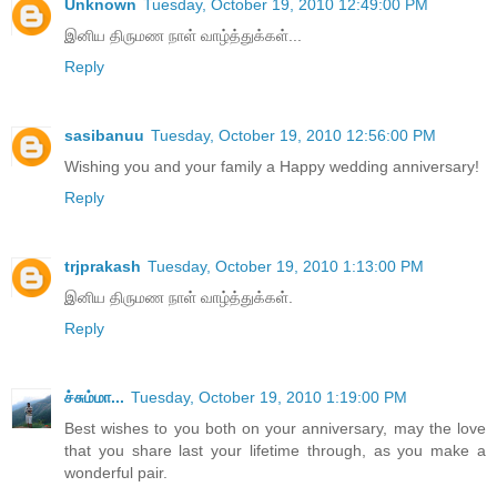
Unknown
Tuesday, October 19, 2010 12:49:00 PM
இனிய திருமண நாள் வாழ்த்துக்கள்...
Reply
sasibanuu
Tuesday, October 19, 2010 12:56:00 PM
Wishing you and your family a Happy wedding anniversary!
Reply
trjprakash
Tuesday, October 19, 2010 1:13:00 PM
இனிய திருமண நாள் வாழ்த்துக்கள்.
Reply
ச்சும்மா...
Tuesday, October 19, 2010 1:19:00 PM
Best wishes to you both on your anniversary, may the love
that you share last your lifetime through, as you make a
wonderful pair.