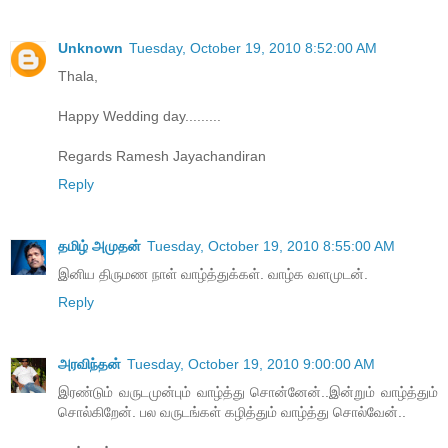
Unknown
Tuesday, October 19, 2010 8:52:00 AM
Thala,
Happy Wedding day.........
Regards Ramesh Jayachandiran
Reply
தமிழ் அமுதன்
Tuesday, October 19, 2010 8:55:00 AM
இனிய திருமண நாள் வாழ்த்துக்கள். வாழ்க வளமுடன்.
Reply
அரவிந்தன்
Tuesday, October 19, 2010 9:00:00 AM
இரண்டும் வருடமுன்பும் வாழ்த்து சொன்னேன்..இன்றும் வாழ்த்தும்
சொல்கிறேன். பல வருடங்கள் கழித்தும் வாழ்த்து சொல்வேன்..