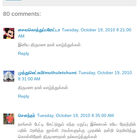
80 comments:
சைவகொத்துப்பரோட்டா
Tuesday, October 19, 2010 8:21:00
AM
இனிய திருமண நாள் வாழ்த்துக்கள்.
Reply
முத்துலெட்சுமி/muthuletchumi
Tuesday, October 19, 2010
8:31:00 AM
திருமண நாள் வாழ்த்துக்கள்.
Reply
சௌந்தர்
Tuesday, October 19, 2010 8:35:00 AM
நாங்கள் பேட்டி கேட்டுதும் எந்த மறுப்பு இல்லாமல் உரிய நேரத்தில்
பதில் அளித்த ஜாக்கி அவர்களுக்கு முதலில் நன்றி தெரிவித்து
கொள்கிறேன் திருமணநாள் நல்வாழ்த்துக்கள்