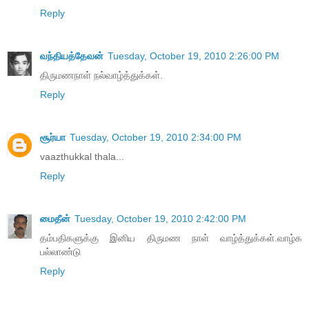
Reply
வந்தியத்தேவன்
Tuesday, October 19, 2010 2:26:00 PM
திருமணநாள் நல்வாழ்த்துக்கள்.
Reply
சூர்யா
Tuesday, October 19, 2010 2:34:00 PM
vaazthukkal thala...
Reply
மைதீன்
Tuesday, October 19, 2010 2:42:00 PM
தம்பதிகளுக்கு இனிய திருமண நாள் வாழ்த்துக்கள்.வாழ்க
பல்லாண்டு
Reply