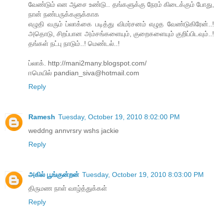
வேண்டும் என ஆசை உண்டு.. தங்களுக்கு நேரம் கிடைக்கும் போது,
நான் நண்பருக்களுக்காக
எழுதி வரும் ப்லாக்கை படித்து விமர்சனம் எழுத வேண்டுகிரேன்..!
அதொடு, சிறப்பான அம்சங்களையும், குறைகளையும் குறிப்பிடவும்..!
தங்கள் நட்பு நாடும்..! மெண்டல்..!
ப்லாக். http://mani2many.blogspot.com/
ஈமெயில் pandian_siva@hotmail.com
Reply
Ramesh
Tuesday, October 19, 2010 8:02:00 PM
weddng annvrsry wshs jackie
Reply
அகில் பூங்குன்றன்
Tuesday, October 19, 2010 8:03:00 PM
திருமண நாள் வாழ்த்துக்கள்
Reply