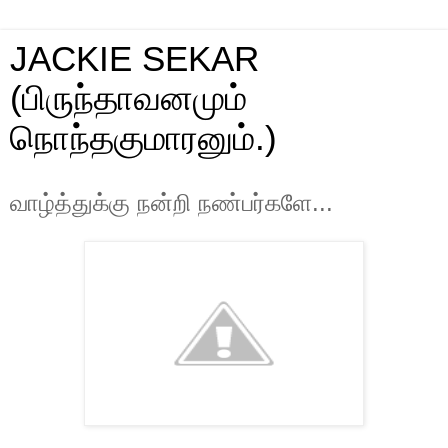
JACKIE SEKAR
(பிருந்தாவனமும்
நொந்தகுமாரனும்.)
வாழ்த்துக்கு நன்றி நண்பர்களே...