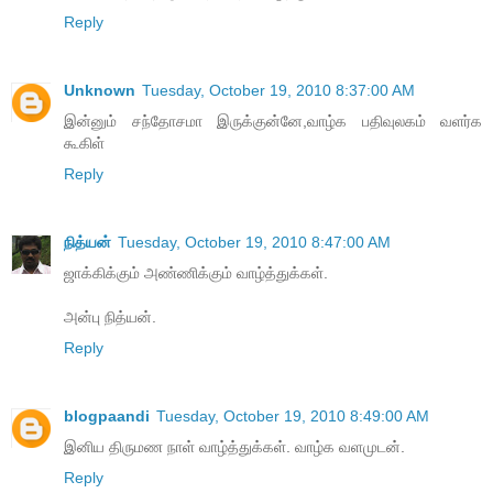
Reply
Unknown
Tuesday, October 19, 2010 8:37:00 AM
இன்னும் சந்தோசமா இருக்குன்னே,வாழ்க பதிவுலகம் வளர்க
கூகிள்
Reply
நித்யன்
Tuesday, October 19, 2010 8:47:00 AM
ஜாக்கிக்கும் அண்ணிக்கும் வாழ்த்துக்கள்.
அன்பு நித்யன்.
Reply
blogpaandi
Tuesday, October 19, 2010 8:49:00 AM
இனிய திருமண நாள் வாழ்த்துக்கள். வாழ்க வளமுடன்.
Reply