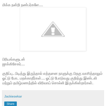
மிக்க நன்றி நண்பர்களே....
பிரியங்களுடன்
ஜாக்கிசேகர்....
குறிப்பு.. பிடித்து இருந்தால் எத்தனை நாளுக்கு பிறகு வாசித்தாலும்
ஓட்டு போட மறக்காதீர்கள்.... ஓட்டு போடுவது குறித்து இண்டலி
மற்றும் தமிழ்மணத்தில் விரிவாய் சொல்லி இருக்கின்றார்கள்.
Jackiesekar
Share