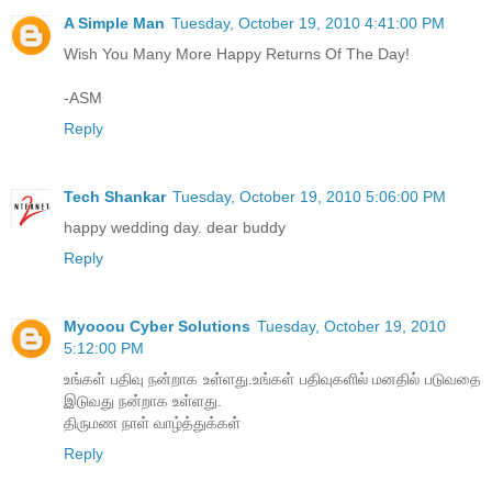
A Simple Man
Tuesday, October 19, 2010 4:41:00 PM
Wish You Many More Happy Returns Of The Day!
-ASM
Reply
Tech Shankar
Tuesday, October 19, 2010 5:06:00 PM
happy wedding day. dear buddy
Reply
Myooou Cyber Solutions
Tuesday, October 19, 2010
5:12:00 PM
உங்கள் பதிவு நன்றாக உள்ளது.உங்கள் பதிவுகளில் மனதில் படுவதை
இடுவது நன்றாக உள்ளது.
திருமண நாள் வாழ்த்துக்கள்
Reply