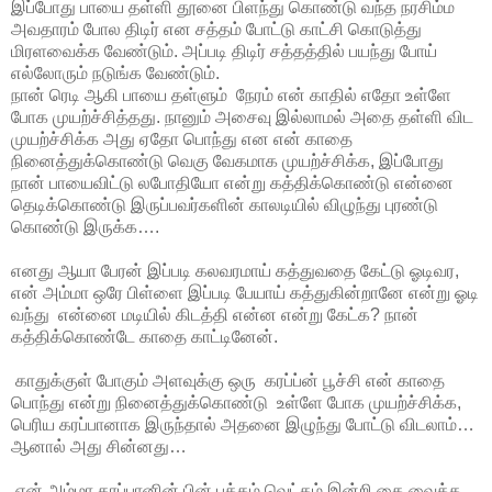
இப்போது பாயை தள்ளி தூனை பிளந்து கொண்டு வந்த நரசிம்ம
அவதாரம் போல திடிர் என சத்தம் போட்டு காட்சி கொடுத்து
மிரளவைக்க வேண்டும். அப்படி திடிர் சத்தத்தில் பயந்து போய்
எல்லோரும் நடுங்க வேண்டும்.
நான் ரெடி ஆகி பாயை தள்ளும் நேரம் என் காதில் எதோ உள்ளே
போக முயற்ச்சித்தது. நானும் அசைவு இல்லாமல் அதை தள்ளி விட
முயற்ச்சிக்க அது ஏதோ பொந்து என என் காதை
நினைத்துக்கொண்டு வெகு வேகமாக முயற்ச்சிக்க, இப்போது
நான் பாயைவிட்டு லபோதியோ என்று கத்திக்கொண்டு என்னை
தெடிக்கொண்டு இருப்பவர்களின் காலடியில் விழுந்து புரண்டு
கொண்டு இருக்க….
எனது ஆயா பேரன் இப்படி கலவரமாய் கத்துவதை கேட்டு ஓடிவர,
என் அம்மா ஒரே பிள்ளை இப்படி பேயாய் கத்துகின்றானே என்று ஓடி
வந்து என்னை மடியில் கிடத்தி என்ன என்று கேட்க? நான்
கத்திக்கொண்டே காதை காட்டினேன்.
காதுக்குள் போகும் அளவுக்கு ஒரு கரப்ப்ன் பூச்சி என் காதை
பொந்து என்று நினைத்துக்கொண்டு உள்ளே போக முயற்ச்சிக்க,
பெரிய கரப்பானாக இருந்தால் அதனை இழுந்து போட்டு விடலாம்…
ஆனால் அது சின்னது…
என் அம்மா கரப்பானின் பின் பக்கம் வெட்கம் இன்றி கை வைக்க,