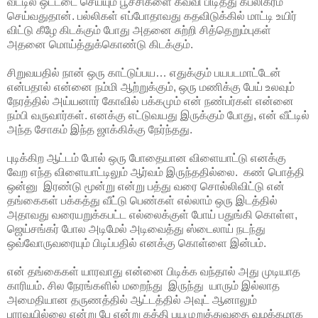
வீட்டில் ஒட்டடை செய்யும் பூச்சிகளை கவ்வி பிடித்து கபலிகரம்
செய்வதுதான். பல்லிகள் எப்போதாவது கதவிடுக்கில் மாட்டி உயிர்
விட்டு கீழே கிடக்கும் போது அதனை சுற்றி சித்தெறும்புகள்
அதனை மொய்த்துக்கொண்டு கிடக்கும்.
சிறுவயதில் நான் ஒரு காட்டுப்பய… எதுக்கும் பயபடமாட்டேன்
என்பதால் என்னை நம்மி ஆற்றுக்கும், ஒரு மணிக்கு பேய் உலவும்
நேரத்தில் அய்யனார் கோவில் பக்கமும் என் நண்பர்கள் என்னை
நம்பி வருவார்கள். எனக்கு எட்டுவயது இருக்கும் போது, என் வீட்டில்
அந்த சோகம் இந்த ஜாக்கிக்கு நேர்ந்தது.
புடிக்கிற ஆட்டம் போல் ஒரு போதையான விளையாட்டு எனக்கு
வேற எந்த விளையாட்டிலும் ஆர்வம் இருந்ததில்லை. கண் பொத்தி
ஒன்னு இரண்டு மூன்று என்று பத்து வரை சொல்லிவிட்டு என்
தங்கைகள் பக்கத்து வீட்டு பெண்கள் எல்லாம் ஒரு இடத்தில்
அதாவது வரையறுக்கபட்ட எல்லைக்குள் போய் பதுங்கி கொள்ள,
ஜெய்சங்கர் போல அடிமேல் அடிவைத்து ஸ்டைலாய் நடந்து
ஒவ்வோருவரையும் பிடிப்பதில் எனக்கு கொள்ளை இன்பம்.
என் தங்கைகள் யாரவாது என்னை பிடிக்க வந்தால் அது முடியாத
காரியம். சில நேரங்களில் மறைந்து இருந்து யாரும் இல்லாத
அமைதியான தருணத்தில் ஆட்டத்தில் அவுட் ஆனாலும்
பராவயில்லை என்று பே என்று கத்தி பயமுறுத்துவதை வழக்கமாக