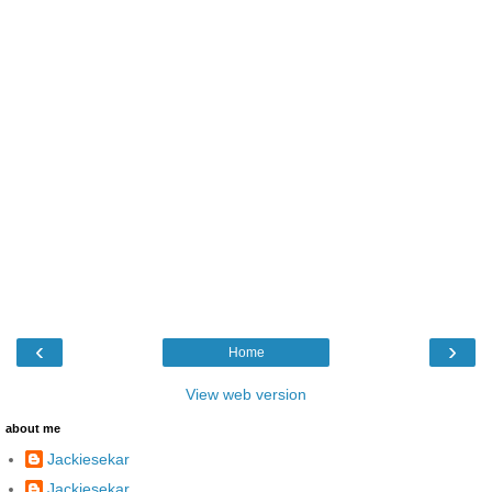
‹
›
Home
View web version
about me
Jackiesekar
Jackiesekar