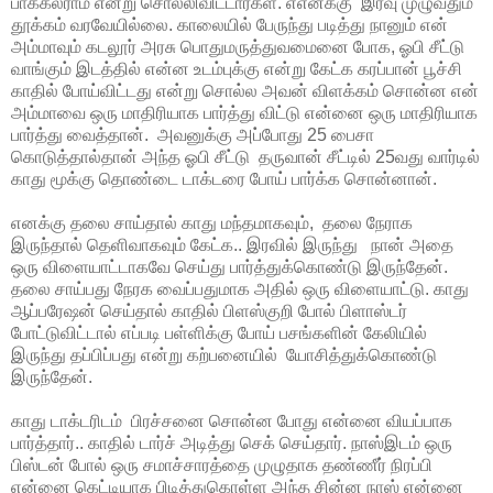
பாக்கலராம் என்று சொல்லிவிட்டார்கள். எஎனக்கு இரவு முழுவதும்
தூக்கம் வரவேயில்லை. காலையில் பேருந்து படித்து நானும் என்
அம்மாவும் கடலூர் அரசு பொதுமருத்துவமைனை போக, ஓபி சீட்டு
வாங்கும் இடத்தில் என்ன உடம்புக்கு என்று கேட்க கரப்பான் பூச்சி
காதில் போய்விட்டது என்று சொல்ல அவன் விளக்கம் சொன்ன என்
அம்மாவை ஒரு மாதிரியாக பார்த்து விட்டு என்னை ஒரு மாதிரியாக
பார்த்து வைத்தான். அவனுக்கு அப்போது 25 பைசா
கொடுத்தால்தான் அந்த ஓபி சீட்டு தருவான் சீட்டில் 25வது வார்டில்
காது மூக்கு தொண்டை டாக்டரை போய் பார்க்க சொன்னான்.
எனக்கு தலை சாய்தால் காது மந்தமாகவும், தலை நேராக
இருந்தால் தெளிவாகவும் கேட்க.. இரவில் இருந்து நான் அதை
ஒரு விளையாட்டாகவே செய்து பார்த்துக்கொண்டு இருந்தேன்.
தலை சாய்பது நேரக வைப்பதுமாக அதில் ஒரு விளையாட்டு. காது
ஆப்பரேஷன் செய்தால் காதில் பிளஸ்குறி போல் பிளாஸ்டர்
போட்டுவிட்டால் எப்படி பள்ளிக்கு போய் பசங்களின் கேலியில்
இருந்து தப்பிப்பது என்று கற்பனையில் யோசித்துக்கொண்டு
இருந்தேன்.
காது டாக்டரிடம் பிரச்சனை சொன்ன போது என்னை வியப்பாக
பார்த்தார்.. காதில் டார்ச் அடித்து செக் செய்தார். நாஸ்இடம் ஒரு
பிஸ்டன் போல் ஒரு சமாச்சாரத்தை முழுதாக தண்ணீர் நிரப்பி
என்னை கெட்டியாக பிடித்துகொள்ள அந்த சின்ன நாஸ் என்னை