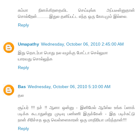
சும்மா நினக்கிறதைவிட செய்யுங்க அப்படீன்னுதான்
சொல்றேன்..........இதுல தனிப்பட்ட எந்த ஒரு கோபமும் இல்லை.
Reply
Umapathy
Wednesday, October 06, 2010 2:45:00 AM
இது தொடர்பா பொது நல வழக்கு போட்டா செல்லுமா
யாரவது சொல்லுந்க
Reply
Bas
Wednesday, October 06, 2010 5:10:00 AM
தல
சூப்பர் !!! நச் !! ஆனா ஒன்னு - இனிமேல் ஆபீஸ்ல உங்க ப்ளாக்
படிக்க கூடாதுன்னு முடிவு பண்ணி இருக்கேன் - இத படிச்சுட்டு
நான் சிரிச்சத ஒரு வெள்ளைகாரன் ஒரு மாதிரியா பார்த்தான்!!!
Reply