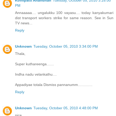
Kovilpatti Anandhan
Tuesday, October 05, 2010 3:28:00
PM
Annaaaaa.... ungalukku 100 vayasu.... today kanyakumari
dist transport workers strike for same reason. See in Sun
TV news...
Reply
Unknown
Tuesday, October 05, 2010 3:34:00 PM
Thala,
Super kuthareenga.......
Indha nadu velankathu....
Appadiyae totala Dismiss pannanumm..............
Reply
Unknown
Tuesday, October 05, 2010 4:48:00 PM
nice