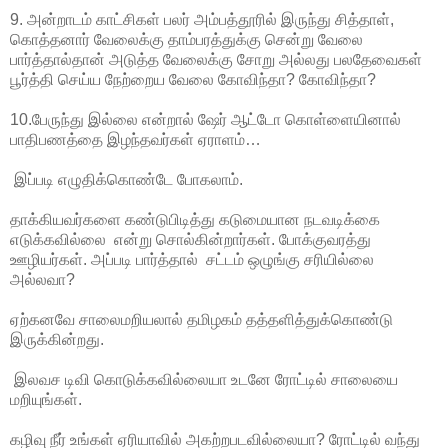
9. அன்றாடம் காட்சிகள் பலர் அம்பத்தூரில் இருந்து சித்தாள்,
கொத்தனார் வேலைக்கு தாம்பரத்துக்கு சென்று வேலை
பார்த்தால்தான் அடுத்த வேலைக்கு சோறு அல்லது பலதேவைகள்
பூர்த்தி செய்ய நேற்றைய வேலை கோவிந்தா? கோவிந்தா?
10.பேருந்து இல்லை என்றால் ஷேர் ஆட்டோ கொள்ளையினால்
பாதிபணத்தை இழந்தவர்கள் ஏராளம்…
இப்படி எழுதிக்கொண்டே போகலாம்.
தாக்கியவர்களை கண்டுபிடித்து கடுமையான நடவடிக்கை
எடுக்கவில்லை என்று சொல்கின்றார்கள். போக்குவரத்து
ஊழியர்கள். அப்படி பார்த்தால் சட்டம் ஒழுங்கு சரியில்லை
அல்லவா?
ஏற்கனவே சாலைமறியலால் தமிழகம் தத்தளித்துக்கொண்டு
இருக்கின்றது.
இலவச டிவி கொடுக்கவில்லையா உடனே ரோட்டில் சாலையை
மறியுங்கள்.
கழிவு நீர் உங்கள் ஏரியாவில் அகற்றபடவில்லையா? ரோட்டில் வந்து