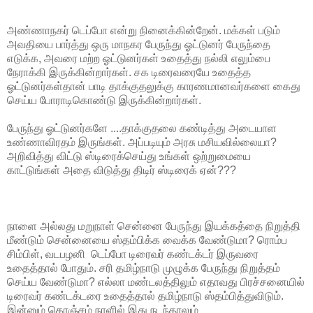
அண்ணாநகர் டெப்போ என்று நினைக்கின்றேன். மக்கள் படும்
அவதியை பார்த்து ஒரு மாநகர பேருந்து ஓட்டுனர் பேருந்தை
எடுக்க, அவரை மற்ற ஓட்டுனர்கள் உதைத்து நல்லி எலும்பை
நேராக்கி இருக்கின்றார்கள். சக டிரைவரையே உதைத்த
ஓட்டுனர்கள்தான் பாடி தாக்குதலுக்கு காரணமானவர்களை கைது
செய்ய போராடிகொண்டு இருக்கின்றார்கள்.
பேருந்து ஓட்டுனர்களே ....தாக்குதலை கண்டித்து அடையாள
உண்ணாவிரதம் இருங்கள். அப்படியும் அரசு மசியவில்லையா?
அறிவித்து விட்டு ஸ்டிரைக்செய்து உங்கள் ஒற்றுமையை
காட்டுங்கள் அதை விடுத்து திடிர் ஸ்டிரைக் ஏன்???
நாளை அல்லது மறுநாள் சென்னை பேருந்து இயக்கத்தை நிறுத்தி
மீண்டும் சென்னையை ஸ்தம்பிக்க வைக்க வேண்டுமா? ரொம்ப
சிம்பிள், வடபழனி டெப்போ டிரைவர் கண்டக்டர் இருவரை
உதைத்தால் போதும். சரி தமிழ்நாடு முழுக்க பேருந்து நிறுத்தம்
செய்ய வேண்டுமா? எல்லா மண்டலத்திலும் எதாவது பிரச்சனையில்
டிரைவர் கண்டக்டரை உதைத்தால் தமிழ்நாடு ஸ்தம்பித்துவிடும்.
இன்னும் கொஞ்சம் நாளில் இது நடந்தாலும்