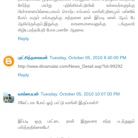
சேர்ந்த மயிறு புடுங்கிகள்,டூவீலர் உள்ளவர்களுக்கு
பிரச்சனையில்லை,பாவம் சொற்ப சம்பளம் வாங்கி,தினமும் பஸ்ஸில்
போய் வரும் மக்களுக்கு எத்தனை நாள் இப்படி லாஸ் ஆஃப் பே
ஆகியிருக்கும்,இதுக்கு காரணமானவனுக்கு டங்குவார்
கிழிய,ரத்தபேதி போக,மனசே ஆறலை.
Reply
புரட்சித்தலைவன்
Tuesday, October 05, 2010 8:40:00 PM
http://www.dinamalar.com/News_Detail.asp?Id=99292
Reply
வால்பையன்
Tuesday, October 05, 2010 10:07:00 PM
//லேட்டாக போய் ஓழ் பாட்டு வாங்கி இருப்பான்//
இப்படி ஒரு பாட்டை நான் இதுவரை எந்த படத்துலும்
பார்த்ததில்லையே!