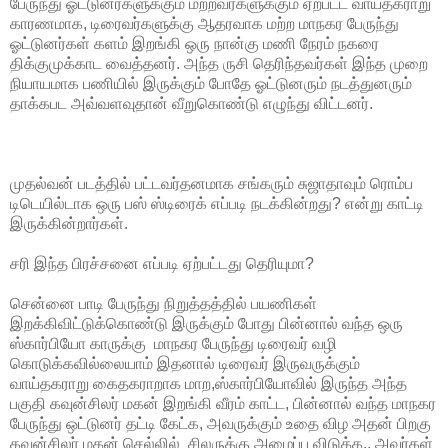
பேருந்து ஓட்டுனர்களுக்கும் மற்றவர்களுக்கும் ஏற்பட்ட வாய்தகராறு
காரணமாக, டிரைவர்களுக்கு ஆதரவாக மற்ற மாநகர பேருந்து
ஓட்டுனர்கள் களம் இறங்கி ஒரு நான்கு மணி நேரம் நகரை
திக்குமுக்காட வைத்தனர். அந்த ருசி தெரிந்தவர்கள் இந்த முறை
நியாயமாக பணியில் இருக்கும் போதே ஓட்டுனரும் நடத்துனரும்
தாக்கபட அவ்வளவுதான் வீறுகொண்டு எழுந்து விட்டனர்.
முதல்வன் படத்தில் பட்டவர்தனமாக சங்கரும் சுஜாதாவும் ரொம்ப
டிடெயில்டாக ஒரு பஸ் ஸ்டிரைக் எப்படி நடக்கின்றது? என்று காட்டி
இருக்கின்றார்கள்.
சரி இந்த பிரச்சனை எப்படி ஏற்பட்டது தெரியுமா?
சென்னை பாடி பேருந்து நிறுத்தத்தில் பயணிகள்
இறக்கிவிட்டுக்கொண்டு இருக்கும் போது பின்னால் வந்த ஒரு
ஸ்கார்பியோ காருக்கு மாநகர பேருந்து டிரைவர் வழி
கொடுக்கவில்லையாம் இதனால் டிரைவர் இருவருக்கும்
வாய்தகராறு கைதகராறாக மாற,ஸ்கார்பியோவில் இருந்த அந்த
பகுதி கவுன்சிலர் மகன் இறங்கி வீரம் காட்ட, பின்னால் வந்த மாநகர
பேருந்து ஒட்டுனர் தட்டி கேட்க, அவருக்கும் உதை விழ அதன் பிறகு
கவுன்சிலர் மகன் செல்லில் சிலருக்கு அழைப்பு விடுக்க.. அவர்கள்