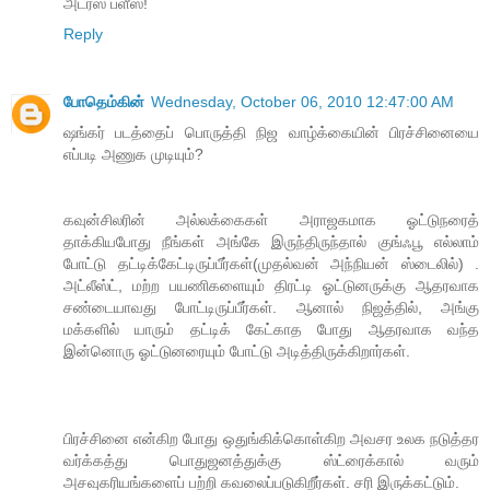
அட்ரஸ் ப்ளீஸ்!
Reply
போதெம்கின்
Wednesday, October 06, 2010 12:47:00 AM
ஷங்கர் படத்தைப் பொருத்தி நிஜ வாழ்க்கையின் பிரச்சினையை
எப்படி அணுக முடியும்?
கவுன்சிலரின் அல்லக்கைகள் அராஜகமாக ஓட்டுநரைத்
தாக்கியபோது நீங்கள் அங்கே இருந்திருந்தால் குங்ஃபூ எல்லாம்
போட்டு தட்டிக்கேட்டிருப்பீர்கள்(முதல்வன் அந்நியன் ஸ்டைலில்) .
அட்லீஸ்ட், மற்ற பயணிகளையும் திரட்டி ஓட்டுனருக்கு ஆதரவாக
சண்டையாவது போட்டிருப்பீர்கள். ஆனால் நிஜத்தில், அங்கு
மக்களில் யாரும் தட்டிக் கேட்காத போது ஆதரவாக வந்த
இன்னொரு ஓட்டுனரையும் போட்டு அடித்திருக்கிறார்கள்.
பிரச்சினை என்கிற போது ஒதுங்கிக்கொள்கிற அவசர உலக நடுத்தர
வர்க்கத்து பொதுஜனத்துக்கு ஸ்ட்ரைக்கால் வரும்
அசவுகரியங்களைப் பற்றி கவலைப்படுகிறீர்கள். சரி இருக்கட்டும்.