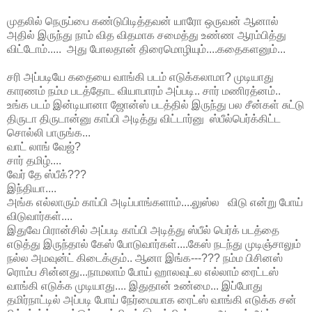
முதலில் நெருப்பை கண்டுபிடித்தவன் யாரோ ஒருவன் ஆனால்
அதில் இருந்து நாம் வித விதமாக சமைத்து உண்ண ஆரம்பித்து
விட்டோம்..... அது போலதான் திரைமொழியும்....கதைகளனும்...
சரி அப்படியே கதையை வாங்கி படம் எடுக்கலாமா? முடியாது
காரணம் நம்ம படத்தோட வியாபாரம் அப்படி.. சார் மணிரத்னம்..
உங்க படம் இன்டியானா ஜோன்ஸ் படத்தில் இருந்து பல சீன்கள் சுட்டு
திருடா திருடான்னு காப்பி அடித்து விட்டார்னு ஸ்பீல்பெர்க்கிட்ட
சொல்லி பாருங்க...
வாட் லாங் வேஜ்?
சார் தமிழ்....
வேர் தே ஸ்பீக்???
இந்தியா....
அங்க எல்லாரும் காப்பி அடிப்பாங்களாம்....லுஸ்ல விடு என்று போய்
விடுவார்கள்....
இதுவே பிரான்சில் அப்படி காப்பி அடித்து ஸ்பீல் பெர்க் படத்தை
எடுத்து இருந்தால் கேஸ் போடுவார்கள்....கேஸ் நடந்து முடிஞ்சாலும்
நல்ல அமவுன்ட் கிடைக்கும்.. ஆனா இங்க---??? நம்ம பிசினஸ்
ரொம்ப சின்னது...நாமலாம் போய் ஹாலவுட்ல எல்லாம் ரைட்டஸ்
வாங்கி எடுக்க முடியாது.... இதுதான் உண்மை... இப்போது
தமிர்நாட்டில் அப்படி போய் நேர்மையாக ரைட்ஸ் வாங்கி எடுக்க சன்