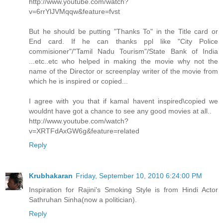
http://www.youtube.com/watch?
v=6rrYlJVMqqw&feature=fvst
But he should be putting "Thanks To" in the Title card or
End card. If he can thanks ppl like "City Police
commisioner"/"Tamil Nadu Tourism"/State Bank of India
...etc..etc who helped in making the movie why not the
name of the Director or screenplay writer of the movie from
which he is inspired or copied...
I agree with you that if kamal havent inspired\copied we
wouldnt have got a chance to see any good movies at all..
http://www.youtube.com/watch?
v=XRTFdAxGW6g&feature=related
Reply
Krubhakaran
Friday, September 10, 2010 6:24:00 PM
Inspiration for Rajini's Smoking Style is from Hindi Actor
Sathruhan Sinha(now a politician).
Reply