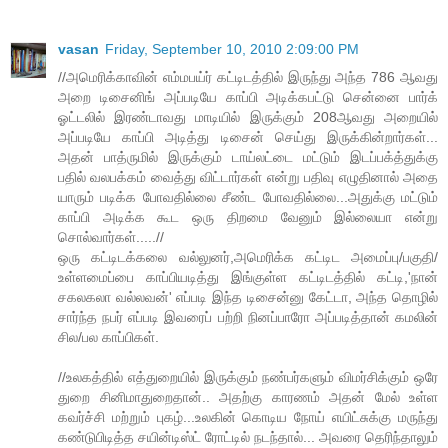
vasan
Friday, September 10, 2010 2:09:00 PM
//அமெரிக்காவின் எம்மபய்ர் கட்டிடத்தில் இருந்து அந்த 786 ஆவது
அறை டிசைனிங் அப்படியே காப்பி அடிக்கபட்டு சென்னை பார்க்
ஓட்டலில் இரண்டாவது மாடியில் இருக்கும் 208ஆவது அறையில்
அப்படியே காப்பி அடித்து டிசைன் செய்து இருக்கின்றார்கள்...
அதன் பாத்ருமில் இருக்கும் டாய்லட்டை மட்டும் இடப்பக்த்துக்கு
பதில் வலபக்கம் வைத்து விட்டார்கள் என்று பதிவு எழுதினால் அதை
யாரும் படிக்க போவதில்லை சீண்ட போவதில்லை...அதுக்கு மட்டும்
காப்பி அடிக்க கூட ஒரு திறமை வேனும் இல்லையா என்று
சொல்வார்கள்.....//
ஒரு க‌ட்டிட‌க்க‌லை வல்லுன‌ர்,அமெரிக்க‌ க‌ட்டிட‌ அமைப்பு/ப‌குதி/
உள்ள‌மைப்பை காப்பிய‌டித்து இங்குள்ள‌ க‌ட்டிட‌த்தில் கட்டி,'நான்
ச‌க‌ல‌க‌லா வ‌ல்ல‌வ‌ன்' எப்ப‌டி இந்த‌ டிசைன்னு கேட்டா, அந்த‌ தொழில்
சார்ந்த‌ ந‌ப‌ர் எப்ப‌டி இவ‌ரைப் ப‌ற்றி நின‌ப்பாரோ அப்ப‌டித்தான் க‌ம‌லின்
சில‌/ப‌ல‌ காப்பிக‌ள்.
//உலகத்தில் எத்துறையில் இருக்கும் நண்பர்களும் விமர்சிக்கும் ஒரே
துறை சினிமாதுறைதான்.. அதற்கு காரணம் அதன் மேல் உள்ள
கவர்ச்சி மற்றும் புகழ்...உலகின் கொடிய நோய் எயிட்சுக்கு மருந்து
கண்டுபிடித்த சயின்டிஸ்ட் ரோட்டில் நடந்தால்... அவரை தெரிந்தாலும்