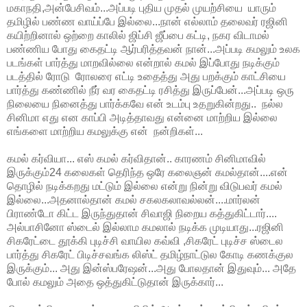
மகாநதி,அன்பேசிவம்...அப்படி புதிய முதல் முயற்சியை யாரும்
தமிழில் பண்ண வாய்ப்பே இல்லை...நான் எல்லாம் தலைவர் ரஜினி
கயிற்றினால் ஒற்றை காலில் ஜிப்சி ஜீப்பை கட்டி, நகர விடாமல்
பண்ணிய போது கைதட்டி ஆர்பரித்தவன் நான்...அப்படி கமலும் உலக
படங்கள் பார்த்து மாறவில்லை என்றால் கமல் இப்போது நடிக்கும்
படத்தில் ரோடு ரோலரை எட்டி உதைத்து அது பறக்கும் காட்சியை
பார்த்து கண்ணில் நீர் வர கைதட்டி ரசித்து இருப்பேன்...அப்படி ஒரு
நிலையை நினைத்து பார்க்கவே என் உடம்பு உதறுகின்றது.. நல்ல
சினிமா எது என காப்பி அடித்தாவது என்னை மாற்றிய இல்லை
எங்களை மாற்றிய கமலுக்கு என் நன்றிகள்...
கமல் கர்வியா... எஸ் கமல் கர்விதான்.. காரணம் சினிமாவில்
இருக்கும்24 கலைகள் தெரிந்த ஒரே கலைஞன் கமல்தான்....என்
தொழில் நடிக்கறது மட்டும் இல்லை என்று நின்று விடுபவர் கமல்
இல்லை...அதனால்தான் கமல் சகலகலாவல்லன்....மார்லன்
பிராண்டோ கிட்ட இருந்துதான் சிவாஜி நிறைய கத்துகிட்டார்....
அல்பாசினோ ஸ்டைல் இல்லாம கமலால் நடிக்க முடியாது...ரஜினி
சிகரேட்டை தூக்கி புடிச்சி வாயில கவ்வி ,சிகரேட் புடிச்ச ஸ்டைல
பார்த்து சிகரேட் பிடிச்சவங்க லிஸ்ட் தமிழ்நாட்டுல கோடி கணக்குல
இருக்கும்... அது இன்ஸ்பரேஷன்...அது போலதான் இதுவும்... அதே
போல் கமலும் அதை ஒத்துகிட்டுதான் இருக்கார்...