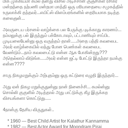
மிக முக்கியமா கமல் தனது விசில் அடிச்சான் குஞ்சிகள் ரசிகர்
மன்றத்தை நற்பணி மன்றமா மாத்தி ஒரு மரியாதையை சமுகத்தில்
உருவாக்கி தந்தவர்...எயிட்ஸ் விளம்பரங்களில் தைரியமாக நடித்த
கலைஞன்...
அவருடைய பர்சனல் வாழ்க்கை பல பேருக்கு புடிக்காது காரணம்...
நம்மலுக்கு பல் இருந்தும் பக்கோடாவும், பட்டாணியும் சாப்பிட
முடியலையேன்னு ஒரு வருத்தம் தான்.....அதை பத்தி கவலைபட
அவர் வாழ்க்கையில் வந்து போன பெண்கள் கவலைபட
வேண்டும்...நாம் கவலபைட்டு என்ன ஆக போகின்றது???
அதெல்லாம் விடுங்க.....அவர் என்ன ஜட்டி போட்டு இருந்தா நமக்கு
என்ன????
சாரு நிகழமறுக்கும் அற்புதம்னு ஒரு கட்டுரை எழுதி இருந்தார்...
அது ஏன் நிகழ மறுக்குதுன்னு நான் நினைச்சி... கமல்ன்னு
சொல்லி குகுளில் அடித்தால் அது பாட்டுக்கு கீழ இருக்கற
விசயங்களா கொட்டுது.....
4நான்கு தேசிய விருதுகள்..
* 1960 — Best Child Artist for Kalathur Kannamma
* 1982 — Best Actor Award for Moondram Pirai