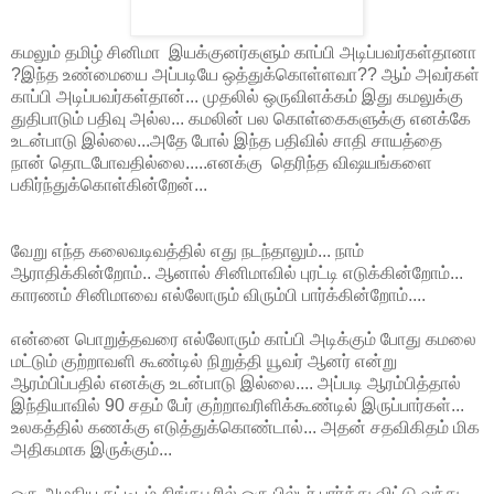
கமலும் தமிழ் சினிமா இயக்குனர்களும் காப்பி அடிப்பவர்கள்தானா
?இந்த உண்மையை அப்படியே ஒத்துக்கொள்ளவா?? ஆம் அவர்கள்
காப்பி அடிப்பவர்கள்தான்... முதலில் ஒருவிளக்கம் இது கமலுக்கு
துதிபாடும் பதிவு அல்ல... கமலின் பல கொள்கைகளுக்கு எனக்கே
உடன்பாடு இல்லை...அதே போல் இந்த பதிவில் சாதி சாயத்தை
நான் தொடபோவதில்லை.....எனக்கு தெரிந்த விஷயங்களை
பகிர்ந்துக்கொள்கின்றேன்...
வேறு எந்த கலைவடிவத்தில் எது நடந்தாலும்... நாம்
ஆராதிக்கின்றோம்.. ஆனால் சினிமாவில் புரட்டி எடுக்கின்றோம்...
காரணம் சினிமாவை எல்லோரும் விரும்பி பார்க்கின்றோம்....
என்னை பொறுத்தவரை எல்லோரும் காப்பி அடிக்கும் போது கமலை
மட்டும் குற்றாவளி கூண்டில் நிறுத்தி யூவர் ஆனர் என்று
ஆரம்பிப்பதில் எனக்கு உடன்பாடு இல்லை.... அப்படி ஆரம்பித்தால்
இந்தியாவில் 90 சதம் பேர் குற்றாவரிளிக்கூண்டில் இருப்பார்கள்...
உலகத்தில் கணக்கு எடுத்துக்கொண்டால்... அதன் சதவிகிதம் மிக
அதிகமாக இருக்கும்...
ஒரு அழகிய கட்டிடம் சிங்கபூரில் ஒரு பில்டர் பார்த்து விட்டு வந்து