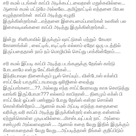
சரி கமல் படங்கள் காப்பி அடிக்கபட்டவைதான் மறுக்கவில்லை...
ஆனால் கமல் மட்டுமே அல்லவே...தமிழ்நாட்டில் எத்தனை பிரபல
எழுத்தாளர்கள் காப்பி அடித்து எழுதி
இருக்கின்றார்கள்...எத்தனை இசையமைப்பாளர்கள் உலகின் பல
இசைவடிவங்களை காப்பி அடித்து இருக்கின்றார்கள்..
இன்று சினிமாவில் இருக்கும் ஷாட்டுகள் மற்றும் கேமரா
கோணங்க்ள் , லைட்டிங், எடிட்டிங் எல்லாம் ஏதோ ஒரு படத்தில்
இருப்பதைதான் நாம் நம் மொழியில் செய்து பாக்கின்றோம்.....
சரி கமல் இப்படி காப்பி அடித்த படங்களுக்கு தேங்ஸ் கார்டு
போடலாமே என்று கேட்கின்றீர்கள்...
இந்தியாவுல தினைக்கும் யூஸ் செய்யும்.. வின்டோஸ் எக்ஸ்பி
சாப்ட்வேர் யாருகிட்டாயாவது ஒரிஜினல் வைத்து
இருப்பார்களா....??, அல்லது எந்த சாப்ட்வேராவது காசு கொடுத்து
வாங்கி இருப்போமா??? எல்லாம் காபிதான்... தினமும் எக்ஸ் பி
சாப்ட்வேர் ஓப்பன் பண்ணும் போது தேங்ஸ் என்றா சொல்லி
கொள்கின்றோம்....ஆனால் கமல் அப்படி எடுத்த கதைகளை
வரிக்கு வரி காப்பி அடித்து இருக்கின்றார் என்பதை என்னால்
ஏற்றுக்கொள்ள முடியவில்லை...மிசஸ்டவுட்பயர் நாட் அவ்வை
சண்முகி அவ்வளவுதான்.... ஆனால் கதை வேறு இதில் இருக்கும்
கிளைகதைகள் வேறு வேறு....அப்படித்தான் நீங்கள் குறிப்பிடும்