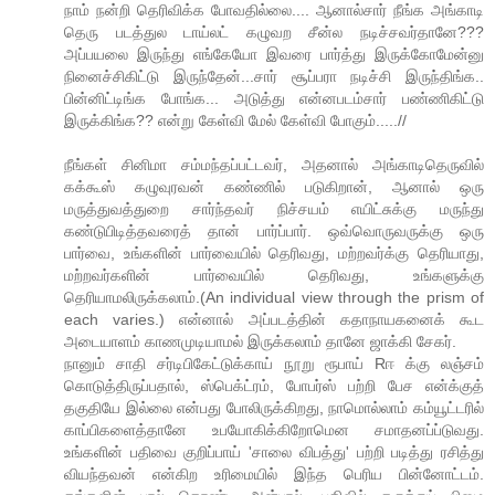
நாம் நன்றி தெரிவிக்க போவதில்லை.... ஆனால்சார் நீங்க அங்காடி
தெரு படத்துல டாய்லட் கழுவற சீன்ல நடிச்சவர்தானே???
அப்பயலை இருந்து எங்கேயோ இவரை பார்த்து இருக்கோமேன்னு
நினைச்சிகிட்டு இருந்தேன்...சார் சூப்பரா நடிச்சி இருந்திங்க..
பின்னிட்டிங்க போங்க... அடுத்து என்னபடம்சார் பண்ணிகிட்டு
இருக்கிங்க?? என்று கேள்வி மேல் கேள்வி போகும்.....//
நீங்க‌ள் சினிமா ச‌ம்ம‌ந்த‌ப்ப‌ட்ட‌வர், அத‌னால் அங்காடிதெருவில்
க‌க்கூஸ் க‌ழுவுர‌வ‌ன் கண்ணில் ப‌டுகிறான், ஆனால் ஒரு
ம‌ருத்துவ‌த்துறை சார்ந்த‌வ‌ர் நிச்ச‌ய‌ம் எயிட்சுக்கு ம‌ருந்து
க‌ண்டுபிடித்த‌வ‌ரைத் தான் பார்ப்பார். ஒவ்வொருவ‌ருக்கு ஒரு
பார்வை, உங்க‌ளின் பார்வையில் தெரிவ‌து, ம‌ற்ற‌வ‌ர்க்கு தெரியாது,
ம‌ற்ற‌வ‌ர்க‌ளின் பார்வையில் தெரிவ‌து, உங்க‌ளுக்கு
தெரியாம‌லிருக்க‌லாம்.(An individual view through the prism of
each varies.) என்னால் அப்ப‌ட‌த்தின் கதாநாயக‌னைக் கூட‌
அடையாள‌ம் காண‌முடியாம‌ல் இருக்க‌லாம் தானே ஜாக்கி சேக‌ர்.
நானும் சாதி ச‌ர்டிபிகேட்டுக்காய் நூறு ரூபாய் Rஈ க்கு லஞ்ச‌ம்
கொடுத்திருப்ப‌தால், ஸ்பெக்ட்ர‌ம், போப‌ர்ஸ் ப‌ற்றி பேச‌ என்க்குத்
த‌குதியே இல்லை என்ப‌து போலிருக்கிற‌து, நாமொல்லாம் க‌ம்யூட்ட‌ரில்
காப்பிக‌ளைத்தானே உப‌யோகிக்கிறோமென‌ ச‌மாத‌ன‌ப்ப்டுவ‌து.
உங்க‌ளின் ப‌திவை குறிப்பாய் 'சாலை விப‌த்து' ப‌ற்றி ப‌டித்து ர‌சித்து
விய‌ந்த‌வ‌ன் என்கிற‌ உரிமையில் இந்த‌ பெரிய‌ பின்னோட்ட‌ம்.