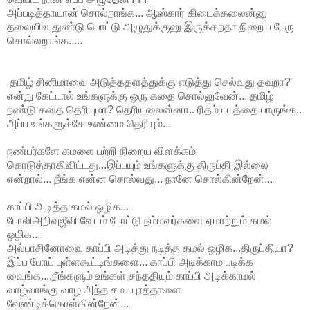
அப்படித்தாயான் சொல்றாங்க... ஆஸ்கார் கிடைக்கலைன்னு
தலையில துண்டு பொட்டு அழுதுக்குனு இருக்கறதா நிறைய பேரு
சொல்லறாங்க.....
தமிழ் சினிமாவை அடுத்ததளத்துக்கு எடுத்து செல்வது தவறா?
என்று கேட்டால் உங்களுக்கு ஒரு கதை சொல்லுவேன்... தமிழ்
நண்டு கதை தெரியுமா? தெரியலைன்னா.. ரிதம் படத்தை பாருங்க..
அப்ப உங்களுக்கே உண்மை தெரியும்...
நண்பர்களே கமலை பற்றி நிறைய விளக்கம்
கொடுத்தாகிவிட்டது...இப்பயும் உங்களுக்கு திருப்தி இல்லை
என்றால்... நீங்க என்ன சொல்வது... நானே சொல்கின்றேன்...
காப்பி அடித்த கமல் ஒழிக...
போலிஅறிவுஜீவி வேடம் போட்டு நம்மவர்களை ஏமாற்றும் கமல்
ஒழிக....
அல்பாசினோவை காப்பி அடித்து நடித்த கமல் ஒழிக...திருப்தியா?
இப்ப போய் புள்ளகூட்டிங்களை... காப்பி அடிக்காம படிக்க
வைங்க....நீங்களும் உங்கள் சந்ததியும் காப்பி அடிக்காமல்
வாழ்வாங்கு வாழ அந்த சமயபுரத்தாளை
வேண்டிக்கொள்கின்றேன்...