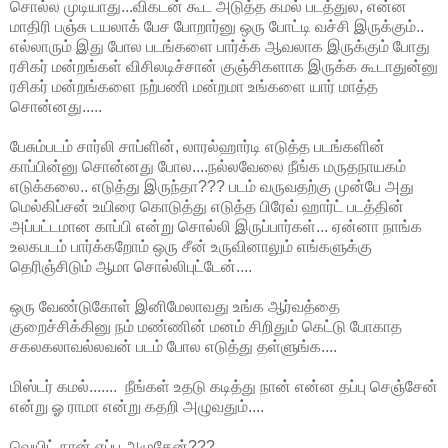
சொல்ல முடியாது...விகடன் கூட அடுத்த கமல் படத்துல, என்ன
மாதிரி பஞ்சு டயலாக் பேச போறார்னு ஒரு போட்டி வச்சி இருக்கும்..
எல்லாரும் இது போல படங்களை பார்க்க ஆவலாக இருக்கும் போது
ரசிகர் மன்றங்கள் விசிலடிச்சான் குஞ்சிகளாக இருக்க கூடாதுன்னு
ரசிகர் மன்றங்களை நற்பணி மன்றமா உங்களை யார் மாத்த
சொன்னது.....
பேசும்படம் சார்லி சாப்ளின், லாரல்ஹார்டி எடுத்த படங்களின்
காப்பின்னு சொன்னது போல....நல்லவேலை நீங்க மருதநாயகம்
எடுக்கலை.. எடுத்து இருந்தா??? படம் வருவதற்கு முன்பே அது
மெல்கிப்சன் உயிரை கொடுத்து எடுத்த பிரேவ் ஹார்ட் படத்தின்
அப்பட்டமான காப்பி என்று சொல்லி இருப்பார்கள்... ஏன்னா நாங்க
உலகபடம் பார்க்கறோம் ஒரு சீன் உருவினாலும் எங்களுக்கு
தெரிஞ்சிடும் ஆமா சொல்லிபுட்டேன்....
ஒரு வேண்டுகோள் இனிமேலாவது உங்க ஆர்வத்தை
குறைச்சிக்கினு நம் மண்ணின் மனம் சிறிதும் கெட்டு போகாத
சகலகலாவல்லவன் படம் போல எடுத்து தள்ளுங்க....
மிஸ்டர் கமல்....... நீங்கள் உதடு கடித்து நான் என்ன தப்பு செஞ்சேன்
என்று ஓ ராமா என்று கதறி அழுவதும்....
வெயிட் நான் எப்ப அழுதேன்???