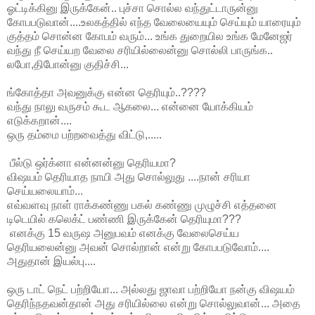
ஓட்டிக்கினு இருக்கேன்.. புச்சா சொல்ல வந்துட்டாருன்னு
கோபபடுவான்....உலகத்தில் எந்த வேலையையும் செய்யும் யாரையும்
குத்தம் சொன்ன கோபம் வரும்... உங்க துறையில உங்க மேனேஜர்
வந்து நீ செய்யற வேலை சரியில்லைன்னு சொல்லி பாருங்க..
லபோ,திபோன்னு குதிச்சி...
ங்கோத்தா அவனுக்கு என்ன தெரியும்..????
வந்து நாலு வருசம் கூட ஆகலை... என்னை யோக்கியம்
எடுக்கறான்....
ஒரு தம்மை பற்றவைத்து விட்டு,.....
பீல்டு ஒர்க்னா என்னன்னு தெரியமா?
விஷயம் தெரியாத நாயி அது சொல்லுது ....நான் சரியா
செய்யலையாம்...
எவ்வளவு நாள் ராக்கண்ணு பகல் கண்ணு முழுச்சி எத்தனை
டிடெயில் கலெக்ட் பண்ணி இருக்கேன் தெரியுமா???
எனக்கு 15 வருஷ அனுபவம் எனக்கு வேலைசெய்ய
தெரியலைன்னு அவன் சொல்றான் என்று கோபபடுவோம்....
அதுதான் இயல்பு....
ஒரு டாட் நெட் பற்றியோ... அல்லது ஜாவா பற்றியோ நன்கு விஷயம்
தெரிந்நதவன்தான் அது சரியில்லை என்று சொல்லுவான்... அதை