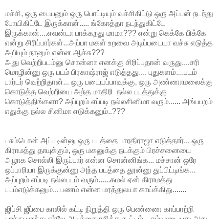
மச்சி, ஒரு பையனும் ஒரு பொட்டியும் வச்சிகிட்டு ஒரு அப்பன் நடந்து
போயிகிட்டே இருக்கான்..... ங்கோத்தா நடந்துகிட்டே
இருக்கான்....எவன்டா பாக்கறது மாமா??? என்று கெக்கே பிக்கே
என்று சிரிப்பார்கள்...அப்பா மகள் உறவை அடிப்படையா வச்சு எடுத்த
அபியும் நானும் என்ன ஆச்சு???
அது வெற்றிபடம்னு சொன்னா எனக்கு சிரிப்புதான் வருது....சரி
மொழின்னு ஒரு படம் பிரகாஷ்ராஜ் எடுத்தது.... புதுகளம்....படம்
பார்டர் வெற்றிதான்... ஒரு படையப்பாவுக்கு, ஒரு அண்ணாமலைக்கு
கொடுத்த வெற்றியை அந்த மாதிரி நல்ல படத்துக்கு
கொடுத்திங்களா? அப்புறம் எப்படி நல்லசினிமா வரும்...... அங்பபறம்
எதுக்கு நல்ல சினிமா எடுக்கனும்..???
பசும்பொன் அப்படின்னு ஒரு படத்தை பாரதிராஜா எடுத்தார்... ஒரு
கிராமத்து தாயுக்கும், ஒரு மகனுக்கு நடக்கும் பிரச்சனையை
அழாக சொல்லி இருப்பார் என்ன சொன்னிங்க... மச்சான் ஒரே
ஒப்பாரியா இருக்குன்னு அந்த படத்தை தூன்னு துப்பிட்டிங்க...
அப்புறம் எப்படி நல்லபடம் வரும்......கமல் ஏன் கிராமத்து
படம்எடுக்கனும்... பணம் என்ன மரத்துலயா காய்க்கிது.......
ஜிப்சி ஜீப்பை காலில் கட்டி நிறுத்தி ஒரு பெண்ணை காப்பாற்றி
பறந்து பறந்து ஏர்லே அடித்தை ரசித்த கூட்டம்... நம்முடையது அது