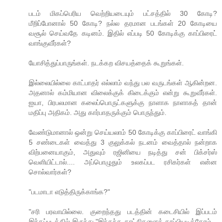
படம் மிகப்பெரிய வெற்றியடையும் பட்சத்தில் 30 கோடி?
மீறிப்போனால் 50 கோடி? நல்ல தரமான படங்கள் 20 கோடியை
வசூல் செய்வதே கடினம். இதில் எப்படி 50 கோடிக்கு காப்பிரைட்
வாங்குவீர்கள்?
யோசித்துப்பாருங்கள். நடக்கற விசயத்தைக் கூறுங்கள்.
இல்லையில்லை காட்பாதர் எல்லாம் வந்து பல வருடங்கள் ஆகின்றன.
அதனால் கம்மியான விலைக்குக் கிடைக்கும் என்று கூறுவீர்கள்.
ஐயா, பிரபலமான கலைப்பொருட்களுக்கு நாளாக நாளாகத் தான்
மதிப்பு அதிகம். அது கார்பாதருக்கும் பொருந்தும்.
வேண்டுமானால் ஒன்று செய்யலாம் 50 கோடிக்கு காப்பிரைட் வாங்கி
5 சண்டைகள் வைத்து 3 குலுக்கல் நடனம் வைத்தால் நன்றாக
விற்பனையாகும், அதுவும் ரஜினியை நடித்து சன் பிக்சர்ஸ்
வெளியிட்டால்.... அப்பொழுதும் உலகப்பட ரசிகர்கள் என்ன
சொல்வார்கள்?
"படமாடா எடுத்திருக்காங்க?"
"சரி பரவாயில்லை. குறைந்தது படத்தின் கடைசியில் இப்படம்
இந்தப்படத்தில் இருந்து "இந்தந்த காட்சிகளைக் காப்பியடித்தோம்...