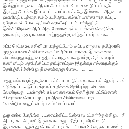
இன்னும் மாறலை...ஆனா அவுங்க சினிமா கண்டுபிடிச்சதில்
இருந்து அவுங்க இப்படி பட்ட காட்சி வச்சதே இல்லை... அதனால
ஹாலிவுட் படத்தை தமிழ் படத்தோட கம்பேர் பண்ணறதே தப்பு...
ஏதோ கமல் போல ஆட்கள் ஹாலிவுட் படம் பார்த்துட்டு
இன்சிபிரேஷன் ஆயி அது போலான நல்ல படங்கள் கொடுத்து
ஒரளவுக்கு ஒரு ரசனை மாற்றத்துக்கு வித்திட்டவர் கமல்...
நம்ம நெட்ல உலகசினிமா பாத்துட்டோம் அப்படின்றதால தமிழ்நாடு
முழுசும் நல்ல சினிமாவுக்கு வெறியோட காத்து இருக்குன்னு
சொல்லறது சுத்த பைத்தியக்காரதனம்....நமக்கு ஆங்கிலமும்
கணினியும் தெரிஞ்சிட்டா தமிழ்நாட்டுல இருக்கற எல்லாருக்கும்
தெரிஞ்சிடுச்சின்னு நினைக்கறது போல.................
மத்த எல்லாரும் ஜாதியை வச்சி படம்எடுக்கலாம்...கமல் தேவர்மகன்
எடுத்துட்டா.. இப்படித்தான் எடுக்கத் தெரியும்னு சொல்ல
வேண்டியது.....மற்றதில் எல்லா கலையும் தெரிஞ்சா மட்டும்தான்
விமர்சனம் செய்ய முடியும் ஆனா சினிமாவை யாரு
வேண்டுமானலும் விமர்சனம் செய்யலாம்.....
ஒரு கார்ல போறிங்க... டிரைவர்கிட்ட பின்னாடி உட்கார்ந்துக்கினு... நீ
அப்படி கட் அடிச்சி இருக்க கூடாது.. நீ இப்படி கீர் போட்டு
இருக்ககூடாதுன்னு சொல்லி பாருங்க.. யோவ் 20 வருஷமா வண்டி