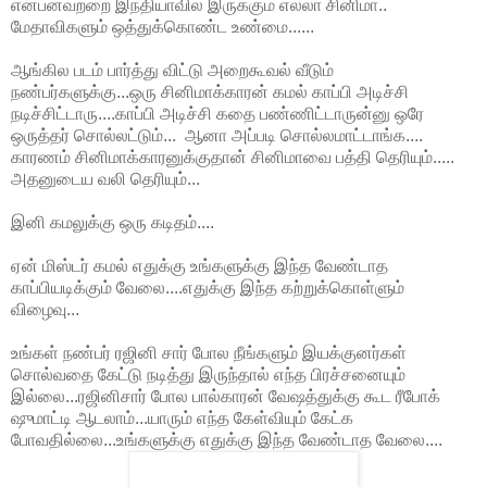
என்பனவற்றை இந்தியாவில் இருக்கும் எல்லா சினிமா..
மேதாவிகளும் ஒத்துக்கொண்ட உண்மை......
ஆங்கில படம் பார்த்து விட்டு அறைகூவல் வீடும்
நண்பர்களுக்கு...ஒரு சினிமாக்காரன் கமல் காப்பி அடிச்சி
நடிச்சிட்டாரு....காப்பி அடிச்சி கதை பண்ணிட்டாருன்னு ஒரே
ஒருத்தர் சொல்லட்டும்... ஆனா அப்படி சொல்லமாட்டாங்க....
காரணம் சினிமாக்காரனுக்குதான் சினிமாவை பத்தி தெரியும்.....
அதனுடைய வலி தெரியும்...
இனி கமலுக்கு ஒரு கடிதம்....
ஏன் மிஸ்டர் கமல் எதுக்கு உங்களுக்கு இந்த வேண்டாத
காப்பியடிக்கும் வேலை....எதுக்கு இந்த கற்றுக்கொள்ளும்
விழைவு...
உங்கள் நண்பர் ரஜினி சார் போல நீங்களும் இயக்குனர்கள்
சொல்வதை கேட்டு நடித்து இருந்தால் எந்த பிரச்சனையும்
இல்லை...ரஜினிசார் போல பால்காரன் வேஷத்துக்கு கூட ரீபோக்
ஷுமாட்டி ஆடலாம்...யாரும் எந்த கேள்வியும் கேட்க
போவதில்லை...உங்களுக்கு எதுக்கு இந்த வேண்டாத வேலை....