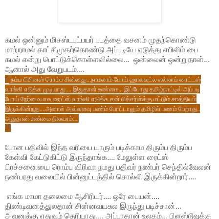
கமல் ஒன்னும் மிசஸ்டபுட்பயர் படத்தை வசனம் முதற்கொண்டு
மாற்றாமல் காட்சிமுதற்கொண்டு அப்படியே எடுத்து எபிலிம் பை
கமல் என்று பொட்டுக்கொள்ளவில்லை... ஒன்லைன் ஒன்றுதான்...
ஆனால் அது வேறுபடம்....
//
நம்ம பிசினஸ் ரொம்ப சின்னது...நாமலாம் போய் ஹாலவுட்ல எல்லாம் ரைட்டஸ்
வாங்கி எடுக்க முடியாது.... இதுதான் உண்மை... இப்போது தமிழ்நாட்டில் அப்படி
போய் நேர்மையாக ரைட்ஸ் வாங்கி எடுக்க சன் பிக்சர்ஸ்க்கு மட்டும் சாத்தியம்
இருக்கின்றது....அனால் அவ்வளவு பண்ம் போட்டாலும் தமிழில் பணம் பேறாது..
அதுதான் உண்மை நிலவரம்....
///
போன பதிவில் இந்த வரியை யாரும் படிக்காம திரும்ப திரும்ப
கேள்வி கேட்டுகிட்டு இருந்தாங்க.... மேலுள்ள ரைட்ஸ்
பிரச்சனையை ரொம்ப விரிவா நமது பதிவர் நண்பர் செந்தில்வேலன்
நண்பரது வலையில் பின்னுட்டத்தில் சொல்லி இருக்கின்றார்....
எங்க மாமா தலைமை ஆசிரியர்.... ஒரே பையன்....
திண்டிவனத்துலதான் சின்னவயசுல இருந்து படிச்சான்...
அவனுக்கு எதுவும் தெரியாது.... அப்பாதான் உலகம்... பிளஸ்டூவுக்கு