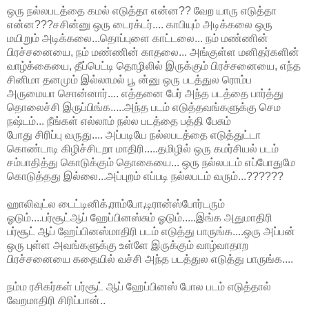
ஒரு நல்லபடத்தை கமல் எடுத்தா என்ன?? வேற யாரு எடுத்தா
என்ன???சசின்னு ஒரு டைரக்டர்.... காபியும் அடிக்கலை ஒரு
மயிறும் அடிக்கலை...தொப்புளை காட்டலை... நம் மண்ணின்
பிரச்சனையை, நம் மண்ணின் காதலை... அங்குள்ள மனிதர்களின்
வாழ்க்கையை, தீப்பெட்டி தொழிலில் இருக்கும் பிரச்சனையை, எந்த
சினிமா தனமும் இல்லாமல் பூ ன்னு ஒரு படத்துல ரொம்ப
அருமையா சொன்னார்.... எத்தனை பேர் அந்த படத்தை பார்த்து
தொலைச்சி இருப்பிங்க.....அந்த படம் எடுத்தவங்களுக்கு செம
நஷ்டம்... நீங்கள் எல்லாம் நல்ல படத்தை பத்தி பேசும்
போது சிரிப்பு வருது.... அப்படியே நல்லபடத்தை எடுத்துட்டா
கொண்டாடி கிழிச்சிடறா மாதிரி.....தமிழில் ஒரு கமர்சியல் படம்
சம்பாதித்து கொடுக்கும் தொகையை... ஒரு நல்லபடம் எப்போதுமே
கொடுத்தது இல்லை...அப்புறம் எப்படி நல்லபடம் வரும்...??????
ஹாலிவுட்ல டைட்டினிக்,ராம்போ,டிரான்ஸ்போர்டரும்
ஓடும்....பர்சூட்ஆப் ஹேப்பினஸ்சும் ஓடும்.....இங்க அதுமாதிரி
பர்சூட் ஆப் ஹேப்பினஸ்மாதிரி படம் எடுத்து பாருங்க....ஒரு அப்பன்
ஒரு புள்ள அவங்களுக்கு உள்ளே இருக்கும் வாழ்வாதாற
பிரச்சனையை கதையில் வச்சி அந்த படத்துல எடுத்து பாருங்க....
நம்ம ரசிகர்கள் பர்சூட் ஆப் ஹேப்பினஸ் போல படம் எடுத்தால்
வேறமாதிரி சிரிப்பான்..