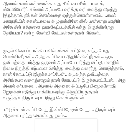
ஆனால் கமல் என்னைக்காவது சீன் பை சீன், டயலாக்,
ஸ்டோரிபோர்ட் எல்லாம் அப்படியே வரிக்கு வரி வைத்து எடுத்து
இருந்தால், நீங்கள் சொல்வதை ஒத்துக்கொள்ளலாம்.....கமல்
மகாநதியில் சுகன்யாவை அழுதுக்கினே கிஸ் பண்ணது மாதிரி
அதே சீன் எத்தனை ஹாலிவுட்படத்தில் வந்து இருக்கின்றது
தெரியுமா? என்று கேள்வி கேட்பவர்கள்தான் நீங்கள்...
முதல் விஷயம் பாக்கியாவில் உங்கள் கட்டுரை வந்த போது
பொங்கினீர்கள்.. அதே காப்பியை ஆதரிக்கின்றீர்கள்... ஒரு
ஓவியத்தை பார்த்து ஒருவன் அப்படியே பார்த்து விட்டு, மனதில்
நிலை நிறுத்தி கற்பனை சேர்த்து வைத்து வரைந்து கொடுத்தால்,
நான் கோபபட்டு இருக்கமாட்டேன்.. அடஅந்த ஓவியத்தை
அசிங்கமா வரைஞ்சாலும் நான் கோபபட்டு இருக்கமாட்டேன்... அது
அவன் கற்பனை... ஆனால் அதனை அப்படியே பிழைகளோடு
ஜெராக்ஸ் எடுத்து பாக்கியாவுக்கு அனுப்பியதுதான்
வருத்தம்..திரும்பவும் புரிந்து கொள்ளுங்கள்
ஈஅடிச்சான் காப்பி வேறு இன்ஸ்பிரேஷன் வேறு.... திரும்பவும்
அதனை புரிந்து கொள்வது நலம்...