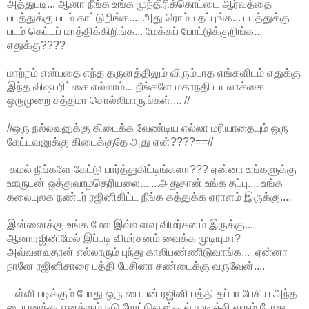
அத்துபடி... ஆனா நீங்க உங்க முந்திரிக்கொட்டை ஆர்வத்தை
படத்துக்கு படம் காட்டுறிங்க.... அது ரொம்ப தப்புங்க... படத்துக்கு
படம் கெட்டப் மாத்திக்கிறிங்க... மேக்கப் போட்டுக்குறிங்க...
எதுக்கு????
மாற்றம் என்பதை எந்த தருனத்திலும் விரும்பாத எங்களிடம் எதுக்கு
இந்த விஷபரிட்சை எல்லாம்... நீங்களே மகாநதி டயலாக்கை
ஒருமுறை சத்தமா சொல்லிபாருங்கள்.... //
//ஒரு நல்லவனுக்கு கிடைக்க வேண்டிய எல்லா மரியாதையும் ஒரு
கேட்டவனுக்கு கிடைக்குதே அது ஏன்????==//
கமல் நீங்களே கேட்டு பார்த்துகிட்டிங்களா??? ஏன்னா உங்களுக்கு
ஊருடன் ஒத்துவாழதெரியலை.......அதுதான் உங்க தப்பு.... உங்க
கலையுலக நண்பர் ரஜினிகிட்ட நீங்க கத்துக்க ஏராளம் இருக்கு....
இன்னைக்கு உங்க மேல இவ்வளவு விமர்சனம் இருக்கு...
ஆனாரஜினிமேல் இப்படி விமர்சனம் வைக்க முடியுமா?
அவ்வளவுதான் எல்லாரும் புந்து காலிபண்ணிடுவாங்க... ஏன்னா
நானே ரஜினிசாரை பத்தி பேசினா சண்டைக்கு வருவேன்....
பள்ளி படிக்கும் போது ஒரு பையன் ரஜினி பத்தி தப்பா பேசிய அந்த
பையனுக்கு எனக்கும் நடு ரோட்டுல ஸ்கூல் முடிஞ்சி வரும் போது