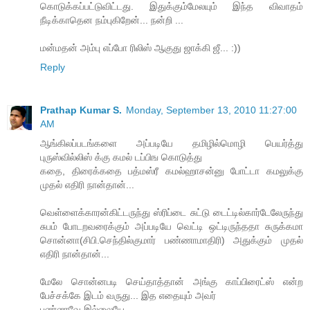
கொடுக்கப்பட்டுவிட்டது. இதுக்கும்மேலயும் இந்த விவாதம்
நீடிக்காதென நம்புகிறேன்... நன்றி ...
மன்மதன் அம்பு எப்போ ரிலிஸ் ஆகுது ஜாக்கி ஜீ... :))
Reply
Prathap Kumar S.
Monday, September 13, 2010 11:27:00
AM
ஆங்கிலப்படங்களை அப்படியே தமிழில்மொழி பெயர்த்து
புருஸ்வில்லிஸ் க்கு கமல் டப்பிங கொடுத்து
கதை, திரைக்கதை பத்மஸ்ரீ கமல்ஹாசன்னு போட்டா கமலுக்கு
முதல் எதிரி நான்தான்...
வெள்ளைக்காரன்கிட்டருந்து ஸ்ரிப்டை சுட்டு டைட்டில்கார்டேலேருந்து
சுபம் போடறவரைக்கும் அப்படியே வெட்டி ஒட்டிருந்ததா சுருக்கமா
சொன்னா(சிபி.செந்தில்குமார் பண்ணாமாதிரி) அதுக்கும் முதல்
எதிரி நான்தான்...
மேலே சொன்னபடி செய்தாத்தான் அங்கு காப்பிரைட்ஸ் என்ற
பேச்சக்கே இடம் வருது... இத எதையும் அவர்
பண்ணவே இல்லையே...