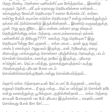
பிறகு கிண்டி அண்ணா யுனிவர்சிட்டில சேர்த்தாங்க... இரண்டு
வருஷம் ஆச்சி....வீட்டில் ஏதாவது தெரியவில்லை என்றால்....
உங்களுக்கு கேஎப்சி தெரியாதா? கனரா பேங்கடெபிட் கார்டை
எஸ்பிஐ பேங்க் ஏடிஎம்ல எடுக்க தெரியாதா? என்று எல்லாத்துக்கும்
நக்கல் விட்டுக்கொண்டு இருக்கின்றான்... இரண்டு வருஷத்துக்கு
முன் அது ஒரு ஜீரோ... இப்ப என்னடான்னா நாலு விஷயம்
தெரிஞ்சிக்கினு எங்க அத்தை, மாமா,எல்லாரையும் நக்கல்
பண்ணிகிட்டு திரியுது???? உனக்கு அது தெரியுமா? இது
தெரியுமா?ன்னு கேட்குறான்... எங்க மாமா... நான் ஒரு ஹெட்
மாஸ்டர் எனக்கும் அனுபவம் இருக்கு...என் அறிவுக்கு, ஏழை
கிராமத்து பசங்களுக்கு சொன்னா புரிஞ்சிக்கற அளவுக்கு, பாடம்
சொல்லி கொடுக்க, எனக்கு நாலேட்ஜ் இருக்கு.. புரியாத
சப்ஜெக்ட்டை நெட்ல பார்த்து, நூலகத்துலபுத்தகம் படித்து
அவுங்களுக்கு புரியறா போல பாடம்
சொல்லிக்கொடுக்குறேன்டான்னு சொல்லிபார்த்தார்...
ம்ஹும் எங்க அந்தைபையன் கேட்க மாட்டேங்குறான்....உனக்கு
எதுவும் தெரியலை... நீ ஒரு மக்கு....நெட்ல பார்த்துட்டு சொல்லி தரே
என்று வானத்துக்கு பூமிக்குமா, குதிக்கின்றான்..... எங்க அத்தை
பையன் போலதான் பல பேர் புரியாம இருக்காங்க... கவுண்டமணி
சொல்வது போல் சோ சேட்......