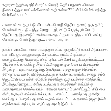
உதாரணத்துக்கு ஏர்ப்போர்ட்ல மொழி தெரியாதவன் விமான
நிலையத்துல மாட்டிக்கினவன் கதி என்ன??? ஸ்பில்பெர்க் எடுத்த
டெர்மினில் படம்..
கணவன் கடத்தபட்டு விட்டான்...மொழி தெரியாத ஊர் ஒரு தமிழ்
பெண்ணின் கதி.. இது ரோஜா... இரண்டு பேருக்கும் மொழி
தெரியாது,இரண்டும் உண்மைகதை அதனால் இது காப்பி என்று
சொல்வது போல் இருக்கு... உங்கள் வாதம்...
நான் என்னவோ கமல் பக்கத்துல உட்கார்ந்துகிட்டு காப்பி அடிப்பதை
என்கிரேஜ் பண்ணுவதை போலவும்... காப்பி அடிப்பதை
ஊக்குவிப்பது போலவும் சிலர் புரியாமல் பேசி வருகின்றார்கள்.....ஈ
அடிச்சான் காப்பிக்கு இன்ஸ்பிரேஷனுக்கும் நிறைய வித்யாசம்
இருக்கு... உதாரணத்துக்கு பிரபுதேவா தெலுங்குல சித்தார்த்
திரிஷாவை வச்சி எடுத்தபடத்தை காப்பிரைட் வாங்கி, தனது தம்பி
ஜெயம்ரவியை வச்சி சம்திங் சம்திங்னு ஒரு படத்தை எடுத்தார்..
இயக்குனர்ராஜா.... அந்த படத்தை ஈ அடிச்சான் காப்பிக்கு
ஊதாரணமா சொல்லலாம்... கேமரா கோணம் ,காஸ்ட்யூம், சீன் பை
சீன், ஆக்ஷன் எல்லாம் அப்படியே... ஏகப்பட்ட பணத்தை முதலீடு
செய்து படம் எடுப்பது கேம் ஆடும் விஷயம்... அதனால் ராஜா ரிஸ்க்
எடுக்காமல் அப்படியே எடுப்பது அவர் இஷ்டம்..