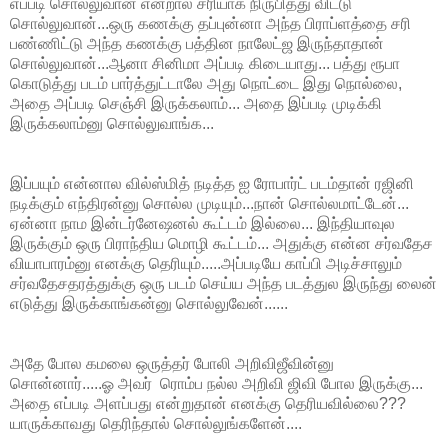
எப்படி சொல்லுவான் என்றால் சரியாக நிருபித்து விட்டு
சொல்லுவான்...ஒரு கணக்கு தப்புன்னா அந்த பிராப்ளத்தை சரி
பண்ணிட்டு அந்த கணக்கு பத்தின நாலேட்ஜ இருந்தாதான்
சொல்லுவான்...ஆனா சினிமா அப்படி கிடையாது... பத்து ரூபா
கொடுத்து படம் பார்த்துட்டாலே அது நொட்டை இது நொல்லை,
அதை அப்படி செஞ்சி இருக்கலாம்... அதை இப்படி முடிக்கி
இருக்கலாம்னு சொல்லுவாங்க...
இப்பயும் என்னால வில்ஸ்மித் நடித்த ஐ ரோபார்ட் படம்தான் ரஜினி
நடிக்கும் எந்திரன்னு சொல்ல முடியும்...நான் சொல்லமாட்டேன்...
ஏன்னா நாம இன்டர்னேஷனல் கூட்டம் இல்லை... இந்தியாவுல
இருக்கும் ஒரு பிராந்திய மொழி கூட்டம்... அதுக்கு என்ன சர்வதேச
வியாபாரம்னு எனக்கு தெரியும்.....அப்படியே காப்பி அடிச்சாலும்
சர்வதேசதரத்துக்கு ஒரு படம் செய்ய அந்த படத்துல இருந்து லைன்
எடுத்து இருக்காங்கன்னு சொல்லுவேன்......
அதே போல கமலை ஒருத்தர் போலி அறிவிஜீவின்னு
சொன்னார்.....ஓ அவர் ரொம்ப நல்ல அறிவி ஜிவி போல இருக்கு...
அதை எப்படி அளப்பது என்றுதான் எனக்கு தெரியவில்லை???
யாருக்காவது தெரிந்தால் சொல்லுங்களேன்....