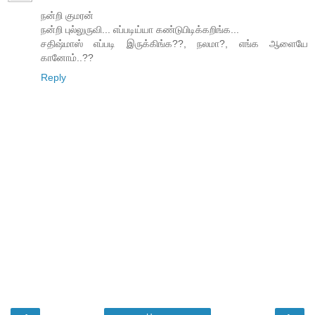
நன்றி குமரன்
நன்றி புல்லுருவி... எப்படிய்யா கண்டுபிடிக்கறிங்க...
சதிஷ்மாஸ் எப்படி இருக்கிங்க??, நலமா?, எங்க ஆளையே
கானோம்..??
Reply