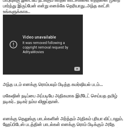
பாபுவுக்கு இடையே நடக்கும் காதல் காட்சிகளை எத்தனை முறை
பார்த்து இருப்பேன் என்று எனக்கே தெரியாது..அந்த காட்சி
உங்களுக்காக..
அந்த படம் எனக்கு ரொம்பவும் பிடித்த கமர்ஷியல் படம்...
மகேஷின் நடிப்பை அப்படியே அதிகமாக இமீடேட் செய்யத தமிழ்
நடிகர்.. நடிகர் நம்ம விஜய்தான்.
எனக்கு தெலுங்கு பாடல்களின் அர்த்தம் அதிகம் புரியா விட்டாலும்,
ஹேப்பிடேஸ் படத்தின் பாடல்கள் எனக்கு ரொம் பிடிக்கும் அதே