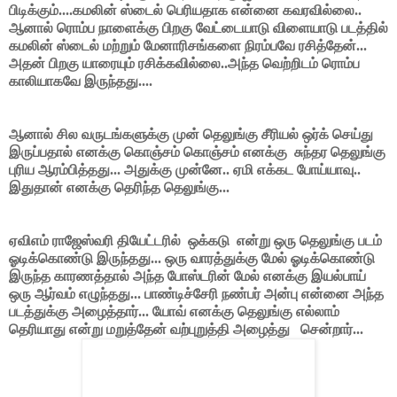
பிடிக்கும்....கமலின் ஸ்டைல் பெரியதாக என்னை கவரவில்லை..
ஆனால் ரொம்ப நாளைக்கு பிறகு வேட்டையாடு விளையாடு படத்தில்
கமலின் ஸ்டைல் மற்றும் மேனாரிசங்களை நிரம்பவே ரசித்தேன்...
அதன் பிறகு யாரையும் ரசிக்கவில்லை..அந்த வெற்றிடம் ரொம்ப
காலியாகவே இருந்தது....
ஆனால் சில வருடங்களுக்கு முன் தெலுங்கு சீரியல் ஒர்க் செய்து
இருப்பதால் எனக்கு கொஞ்சம் கொஞ்சம் எனக்கு சுந்தர தெலுங்கு
புரிய ஆரம்பித்தது... அதுக்கு முன்னே.. ஏமி எக்கட போய்யாவு..
இதுதான் எனக்கு தெரிந்த தெலுங்கு...
ஏவிஎம் ராஜேஸ்வரி தியேட்டரில் ஒக்கடு என்று ஒரு தெலுங்கு படம்
ஓடிக்கொண்டு இருந்தது... ஒரு வாரத்துக்கு மேல் ஓடிக்கொண்டு
இருந்த காரணத்தால் அந்த போஸ்டரின் மேல் எனக்கு இயல்பாய்
ஒரு ஆர்வம் எழுந்தது... பாண்டிச்சேரி நண்பர் அன்பு என்னை அந்த
படத்துக்கு அழைத்தார்... யோவ் எனக்கு தெலுங்கு எல்லாம்
தெரியாது என்று மறுத்தேன் வற்புறுத்தி அழைத்து சென்றார்...