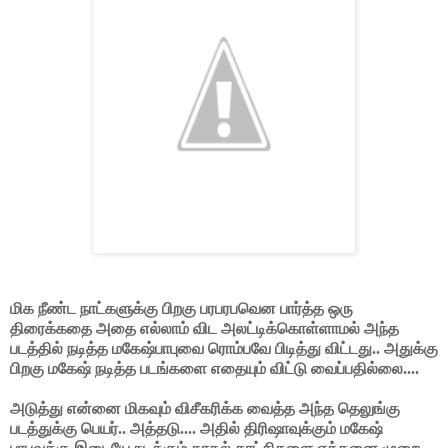
மிக நீண்ட நாட்களுக்கு பிறகு பரபரபவென பார்த்த ஒரு
திரைக்கதை அதை எல்லாம் விட அலட்டிக்கொள்ளாமல் அந்த
படத்தில் நடித்த மகேஷ்பாபுவை ரொம்பவே பிடித்து விட்டது.. அதுக்கு
பிறகு மகேஷ் நடித்த படங்களை எதையும் விட்டு வைப்பதில்லை....
அடுத்து என்னை மிகவும் விசீகரிக்க வைத்த அந்த தெலுங்கு
படத்துக்கு பெயர்.. அத்தடு.... அதில் திரிஷாவுக்கும் மகேஷ்