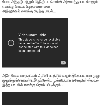
போல அத்தடு மற்றும் அதிதி படங்களின் அனைத்து பாடல்களும்
எனக்கு ரொம்ப பிடித்தமானவை
அத்தடுவில் எனக்கு பிடித்த பாடல்...
அதே போல பல நாட்கள் அதிதி படத்தில் வரும் இந்த பாடலை முனு
முனுத்துக்கொண்டு இருந்தேன்.. முக்கியமாக மகேஷின் ஸ்டைல்
இந்த பாடலில் எனக்கு ரொம்ப பிடிக்கும்...