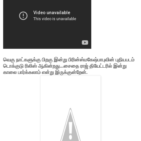
வெகு நாட்களுக்கு பிறகு இன்று பிரின்ஸ்மகேஷ்பாபுவின் புதியபடம்
டொக்குடு ரிலிஸ் ஆகின்றது...சைதை ராஜ் தியேட்டரில் இன்று
காலை பார்க்கலாம் என்று இருக்குன்றேன்.