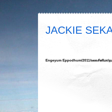
JACKIE SEKAR
Engeyum Eppodhum/2011/உலகசினிமா/தமிழ்/