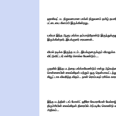
ஹாலிவுட் பட நிறுவனமான பாக்ஸ் நிறுவனம் தமிழ் தயார
பட்டையை கிளம்பி இருக்கின்றது..
யார்யா இந்த ஆளு பார்க்க தம்மாத்தோன்டு இருந்துக்கு
இருக்கின்றார்..இயக்குனர் சரவணன்..
விமல் நடிக்க இருந்த படம்...இயக்குனருக்கும் விமலு
விட்டுவிட்டார் என்றே சொல்ல வேண்டும்....
முதலில் இந்த படத்தை பார்க்கவேண்டும் என்று ஆர்வத்த
சென்னையின் லைவ்லிநஸ் மற்றும் ஒரு தென்மாவட்டத்
கியூட்டாக விவரித்த விதம்... நான் ரொம்பவும் ரசிக்க கா
இந்த படத்தின் டாப் மோஸ்ட் ஹீரோ கேமராமேன் வேல்ரா
திருச்சியின் லைவ்லிநஸ் திரையில் அப்படியே கொண்டு வந
அதிகம்...