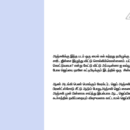
அஞ்சலிக்கு இந்த படம் ஒரு மைல் கல் கற்றது தமிழுக்கு
சாரி.. ஜீன்சை இழுத்து விட்டு சொல்லிக்கொள்ளலாம். ய
கொட்டுவாயா? என்று கேட்டு விட்டு அப்படின்னா ஐ லவ
போல ஜெய்யை தானே கட்டிபிடிக்கும் இடத்தில் ஒரு சின்
ஆண் அடங்கி பெண் பொங்கும் கேரக்டர்.. ஜெய் அஞ்சலி ஜ
பிரண்ட்ஸ்சோடு சீட்டு ஆடும் போது,அஞ்சலி ஜெய் கை
அஞ்சலி முன் பின்னாக சாய்ந்து இயல்பாக ஆட, ஜெய்யி
கூச்சத்தில் தவிப்பதையும் விஷுவலாக காட்டாமல் ஜெய்யின