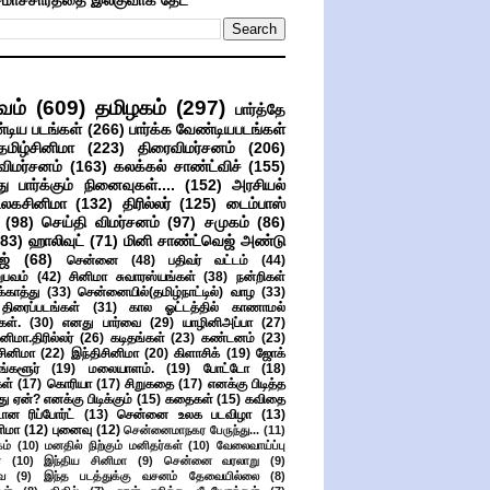
மாச்சாரத்தை இலகுவாக தேட
வம்
(609)
தமிழகம்
(297)
பார்த்தே
்டிய படங்கள்
(266)
பார்க்க வேண்டியபடங்கள்
தமிழ்சினிமா
(223)
திரைவிமர்சனம்
(206)
விமர்சனம்
(163)
கலக்கல் சாண்ட்விச்
(155)
ு பார்க்கும் நினைவுகள்....
(152)
அரசியல்
உலகசினிமா
(132)
திரில்லர்
(125)
டைம்பாஸ்
(98)
செய்தி விமர்சனம்
(97)
சமுகம்
(86)
(83)
ஹாலிவுட்
(71)
மினி சாண்ட்வெஜ் அண்டு
ஜ்
(68)
சென்னை
(48)
பதிவர் வட்டம்
(44)
பவம்
(42)
சினிமா சுவாரஸ்யங்கள்
(38)
நன்றிகள்
ுக்காத்து
(33)
சென்னையில்(தமிழ்நாட்டில்) வாழ
(33)
ிரைப்படங்கள்
(31)
கால ஓட்டத்தில் காணாமல்
ள்.
(30)
எனது பார்வை
(29)
யாழினிஅப்பா
(27)
ிமா.திரில்லர்
(26)
கடிதங்கள்
(23)
கண்டனம்
(23)
சினிமா
(22)
இந்திசினிமா
(20)
கிளாசிக்
(19)
ஜோக்
ங்களூர்
(19)
மலையாளம்.
(19)
போட்டோ
(18)
கள்
(17)
கொரியா
(17)
சிறுகதை
(17)
எனக்கு பிடித்த
து ஏன்? எனக்கு பிடிக்கும்
(15)
கதைகள்
(15)
கவிதை
ான ரிப்போர்ட்
(13)
சென்னை உலக படவிழா
(13)
னிமா
(12)
புனைவு
(12)
சென்னைமாநகர பேருந்து...
(11)
ம்
(10)
மனதில் நிற்கும் மனிதர்கள்
(10)
வேலைவாய்ப்பு
்
(10)
இந்திய சினிமா
(9)
சென்னை வரலாறு
(9)
ை
(9)
இந்த படத்துக்கு வசனம் தேவையில்லை
(8)