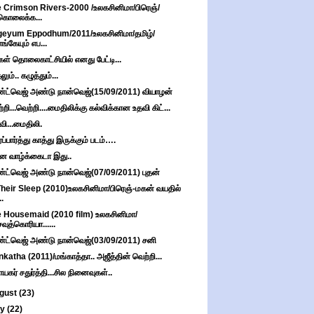
 Crimson Rivers-2000 /உலகசினிமா/பிரெஞ்/
கொலைக்க...
eyum Eppodhum/2011/உலகசினிமா/தமிழ்/
எங்கேயும் எப...
கள் தொலைகாட்சியில் எனது பேட்டி...
ும்.. கழுத்தும்...
்ட்வெஜ் அண்டு நான்வெஜ்(15/09/2011) வியாழன்
்றி...வெற்றி....மைதிலிக்கு கல்விக்கான உதவி கிட்...
வி...மைதிலி.
்ப்பார்த்து காத்து இருக்கும் படம்….
ன வாழ்க்கைடா இது..
்ட்வெஜ் அண்டு நான்வெஜ்(07/09/2011) புதன்
Their Sleep (2010)உலகசினிமா/பிரெஞ்-மகன் வயதில்
..
 Housemaid (2010 film) உலகசினிமா/
சவுத்கொரியா......
்ட்வெஜ் அண்டு நான்வெஜ்(03/09/2011) சனி
katha (2011)/மங்காத்தா.. அஜீத்தின் வெற்றி...
ாயகர் சதுர்த்தி...சில நினைவுகள்..
gust
(23)
ly
(22)