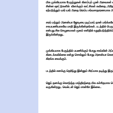
மிக முக்கியமாக பேருந்துகள் கிளம்பும் முன் அவைகள
சின்ன ஷாட்டுகளில் விளக்கும் காட்சிகள் கவிதை..அதே ப
ஏற்படுத்தும் யார் யார் அதை ரொம்ப சர்வசாதாரணமாக 
சரவ் மற்றும் அனன்யா ஜோடியை நடிப்பாய் நான் பார்க்க
சகபயணியாகவே மாறி இருக்கின்றார்கள். படத்தில் பெரு
என்பது சில செழுமைகள் மூலம் எளிதில் உறுதிபடுத்திக
இருக்கின்றது..
முக்கியமாக பேருந்தில் பயணிக்கும் போது சரவ்வின் அப்
கிடைக்கவில்லை என்று சொல்லும் போது அனன்யா கொடு
கிரங்க வைக்கும்.
படத்தில் எனக்கு தெரிந்து இன்னும் சிரப்பாக நடித்து இ
ஜெய் தனக்கு கொடுத்த பாத்திரத்தை மிக கச்சிதமாக ச
வருகின்றது.. வெல்டன் ஜெய் சான்சே இல்லை..