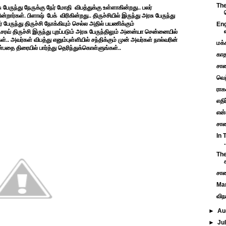
The
 பேருந்து நேருக்கு நேர் மோதி விபத்துக்கு உள்ளாகின்றது.. பலர்
ன்றார்கள். பிளாஷ் பேக் விரிகின்றது.. திருச்சியில் இருந்து அரசு பேருந்து
ருந்து திருச்சி நோக்கியும் செல்ல அதில் பயணிக்கும்
Eng
வ் திருச்சி இருந்து புறப்படும் அரசு பேருந்திலும் அனன்யா சென்னையில்
கள்.. அவர்கள் விபத்து எனும்புள்ளியில் சந்திக்கும் முன் அவர்கள் நால்வரின்
மக்
ன்பதை திரையில் பார்த்து தெரிந்துக்கொள்ளுங்கள்..
காதல
சாண
வெற
ராக
எதிர
என்
சாண
In 
.
The
சாண
Man
விந
►
Au
►
Ju