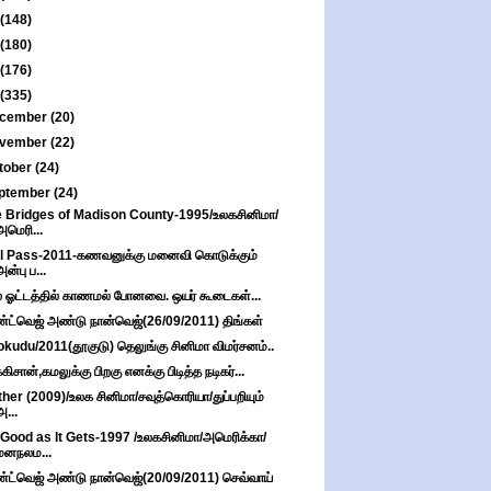
(148)
(180)
(176)
(335)
cember
(20)
vember
(22)
tober
(24)
ptember
(24)
 Bridges of Madison County-1995/உலகசினிமா/
அமெரி...
l Pass-2011-கணவனுக்கு மனைவி கொடுக்கும்
அன்பு ப...
 ஓட்டத்தில் காணமல் போனவை. ஒயர் கூடைகள்...
்ட்வெஜ் அண்டு நான்வெஜ்(26/09/2011) திங்கள்
kudu/2011(தூகுடு) தெலுங்கு சினிமா விமர்சனம்..
்கிசான்,கமலுக்கு பிறகு எனக்கு பிடித்த நடிகர்...
her (2009)/உலக சினிமா/சவுத்கொரியா/துப்பறியும்
அ...
Good as It Gets-1997 /உலகசினிமா/அமெரிக்கா/
மனநலம...
்ட்வெஜ் அண்டு நான்வெஜ்(20/09/2011) செவ்வாய்