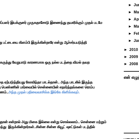
►
Ju
►
M
►
Ap
ிப்பளர் இயக்குனர் முருகதாசோடு இணைந்து தயாரிக்கும் முதல் படமே
►
Ma
►
Fe
►
Ja
னு பட்டையை கிளம்பி இருக்கின்றாரே என்று ஆச்சர்யபடுத்தி
►
2010
►
2009
க்க கருத்து வேறுபாடு காரணமாக ஒரு நல்ல படத்தை விமல் தவற
►
2008
என் எழு
ை ஏற்படுத்தியது கோவிந்தா பாடல்தான்.. அந்த பாடலில் இருந்த
து பெண்ணின் பார்வையில் சென்னையின் எதார்த்தங்களை ரொம்ப
ரணம்..
அந்த முதல் பதிவைவாசிக்க இங்கே கிளிக்கவும்.
ஜ்தான் என்றால் அது மிகை இல்லை என்று சொல்லலாம்.. சென்னை மற்றும்
்து இருக்கின்றார்கள்..சின்ன சின்ன கியூட் ஷாட்டுகள் படத்தில்