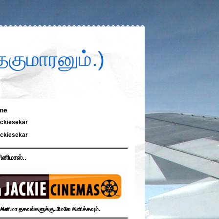
குமாரனும்.)
me
ckiesekar
ckiesekar
ினிமாஸ்..
சினிமா தகவல்களுக்கு..மேலே கிளிக்கவும்.