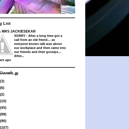
g List
& MRS JACKIESEKAR
SORRY
-
After a long time got a
call from an old friend… as
everyone knows talk was about
our workplace and then came into
our friends and their gossips…
After...
ars ago
து கொண்டது
(3)
(6)
(2)
(10)
(45)
(99)
(90)
(107)