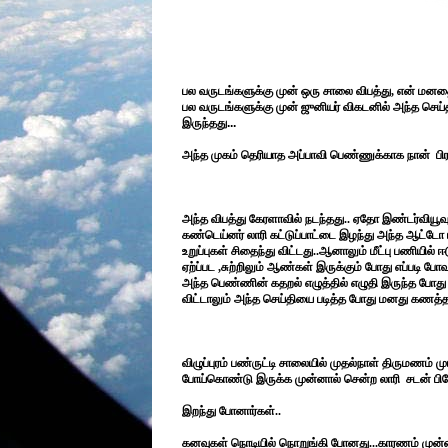
பல வருடங்களுக்கு முன் ஒரு சாலை விபத்து, என் மனத
பல வருடங்களுக்கு முன் ஜுனியர் விகடனில் அந்த செ
இருந்தது...
அந்த முகம் தெரியாத அப்பாவி பெண்ணுக்காக நான் பிரார
அந்த விபத்து கேரளாவில் நடந்தது.. ஏதோ இண்டர்வியூவ
கண்டெய்னர் லாரி கட்டுப்பாட்டை இழந்து அந்த ஆட்டோ மீ
உறுப்புகள் சிதைந்து விட்டது..ஆனாலும் மீட்பு பணியில் 
ஏற்ப்பட ,சுற்றிலும் ஆண்கள் இருக்கும் போது எப்படி ப
அந்த பெண்ணின் கதறல் எழுத்தில் எழுதி இருந்த போது எ
விட்டாலும் அந்த செய்தியை படித்த போது மனது கணத்த
விழுப்புரம் பண்ருட்டி சாலையில் முதல்நாள் திருமணம் 
போய்கொண்டு இருக்க முன்னால் சென்ற லாரி சடன் பிரே
இறந்து போனார்கள்..
கனவுகள் நொடியில் நொறுங்கி போனது...காரணம் முன்னா