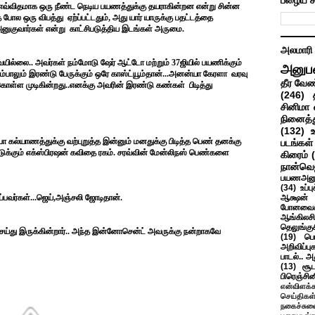
பழைய ச
் எவ்விதமாக ஒரு நீண்ட நெடிய பயணத்துக்கு தயராகின்றன என்று சின்ன
ோல ஒரு விபத்து ஏற்ப்பட்டதும், அது யார் யாருக்கு பதட்டத்தை
அனுகுவார்கள் என்று காட்சிபடுத்திய இடங்கள் அருமை.
அலமாரி
வேயில்லை.. அவர்கள் நம்மோடு ஷேர் ஆட்டோ மற்றும் 37ஜியில் பயணிக்கும்
அனுப
ம்பாலும் இரண்டு பேருக்கும் ஒரே காஸ்ட்யூம்தான்...அனன்யா கேரளா வரவு
தீர வேண
்கொள்ள முடிகின்றது..எனக்கு அவரின் இரண்டு கண்கள் பிடித்து
(246)
சினிமா 
நினைத்த
(132)
பா கல்யாணத்துக்கு வற்புறுத்த இன்னும் மனதுக்கு பிடித்த பெண் தனக்கு
படங்கள்
க்கும் எக்ஸ்பிரஷன் கவிதை ரகம். சரவ்வின் மேன்லிநஸ் பெண்களை
கிரைம்
நான்வெ
பயணஅனு
(34)
உப்ப
ருப்பவர்கள்...ஜெய்,அஞ்சலி ஜோடிதான்.
ஆக்ஷன் த
போனவைக
ஆங்கிலசின
தெலுங்கு
ெய்து இருக்கின்றார்.. அந்த இன்னோசென்ட் அவருக்கு நன்றாகவே
(19)
பெ
அறிவிப்பு
பாடல்.. அ
(13)
சூட
பிரெஞ்சி
என்விளக்க
செய்திகள
நகைச்சுவ