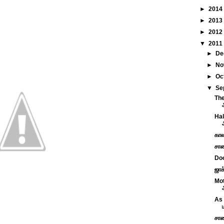
►
2014
►
2013
►
2012
▼
2011
►
De
►
No
►
Oc
▼
Se
The
Hal
கால
சாண
Doo
ஜாக
Mot
As 
சாண