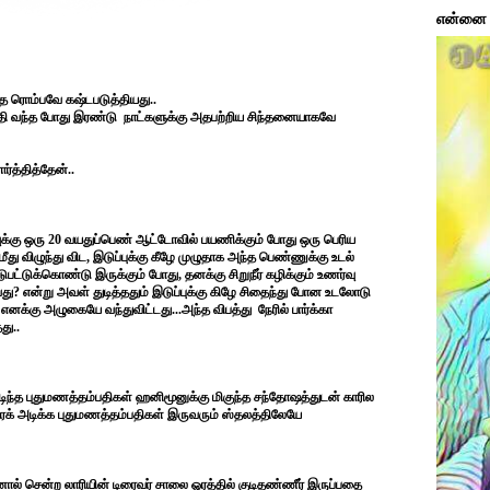
என்னை ப
ை ரொம்பவே கஷ்டபடுத்தியது..
ய்தி வந்த போது இரண்டு நாட்களுக்கு அதபற்றிய சிந்தனையாகவே
்த்தித்தேன்..
ுக்கு ஒரு 20 வயதுப்பெண் ஆட்டோவில் பயணிக்கும் போது ஒரு பெரிய
து விழுந்து விட, இடுப்புக்கு கீழே முழுதாக அந்த பெண்ணுக்கு உடல்
ஈடுபட்டுக்கொண்டு இருக்கும் போது, தனக்கு சிறுநீர் கழிக்கும் உணர்வு
ோவது? என்று அவள் துடித்ததும் இடுப்புக்கு கிழே சிதைந்து போன உடலோடு
னக்கு அழுகையே வந்துவிட்டது...அந்த விபத்து நேரில் பார்க்கா
து..
முடிந்த புதுமணத்தம்பதிகள் ஹனிமூனுக்கு மிகுந்த சந்தோஷத்துடன் காரில
க் அடிக்க புதுமணத்தம்பதிகள் இருவரும் ஸ்தலத்திலேயே
ல் சென்ற லாரியின் டிரைவர் சாலை ஓரத்தில் குடிதண்ணீர் இருப்பதை