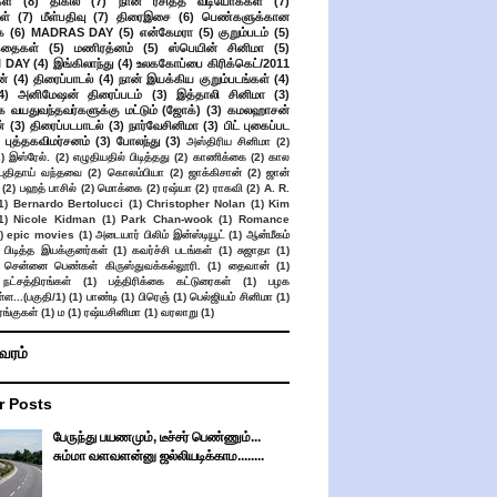
கள்
(8)
திகில்
(7)
நான் ரசித்த வீடியோக்கள்
(7)
ள்
(7)
மீள்பதிவு
(7)
திரைஇசை
(6)
பெண்களுக்கான
ை
(6)
MADRAS DAY
(5)
என்கேமரா
(5)
குறும்படம்
(5)
கதைகள்
(5)
மணிரத்னம்
(5)
ஸ்பெயின் சினிமா
(5)
 DAY
(4)
இங்கிலாந்து
(4)
உலககோப்பை கிரிக்கெட்/2011
ன்
(4)
திரைப்பாடல்
(4)
நான் இயக்கிய குறும்படங்கள்
(4)
4)
அனிமேஷன் திரைப்படம்
(3)
இத்தாலி சினிமா
(3)
க வயதுவந்தவர்களுக்கு மட்டும் (ஜோக்)
(3)
கமலஹாசன்
்
(3)
திரைப்படபாடல்
(3)
நார்வேசினிமா
(3)
பிட் புகைப்பட
புத்தகவிமர்சனம்
(3)
போலந்து
(3)
அஸ்திரிய சினிமா
(2)
2)
இஸ்ரேல்.
(2)
எழுதியதில் பிடித்தது
(2)
காணிக்கை
(2)
கால
 புதிதாய் வந்தவை
(2)
கொலம்பியா
(2)
ஜாக்கிசான்
(2)
ஜான்
(2)
பஹத் பாசில்
(2)
மொக்கை
(2)
ரஷ்யா
(2)
ராகவி
(2)
A. R.
1)
Bernardo Bertolucci
(1)
Christopher Nolan
(1)
Kim
1)
Nicole Kidman
(1)
Park Chan-wook
(1)
Romance
)
epic movies
(1)
அடையார் பிலிம் இன்ஸ்டியூட்
(1)
ஆன்மீகம்
 பிடித்த இயக்குனர்கள்
(1)
கவர்ச்சி படங்கள்
(1)
சுஜாதா
(1)
சென்னை பெண்கள் கிருஸ்துவக்கல்லூரி.
(1)
தைவான்
(1)
நட்சத்திரங்கள்
(1)
பத்திரிக்கை கட்டுரைகள்
(1)
பழக
ள...(பகுதி/1)
(1)
பாண்டி
(1)
பிரெஞ்
(1)
பெல்ஜியம் சினிமா
(1)
ங்குகள்
(1)
ம
(1)
ரஷ்யசினிமா
(1)
வரலாறு
(1)
ிவரம்
r Posts
பேருந்து பயணமும், டீச்சர் பெண்ணும்...
சும்மா வளவளன்னு ஜல்லியடிக்காம........