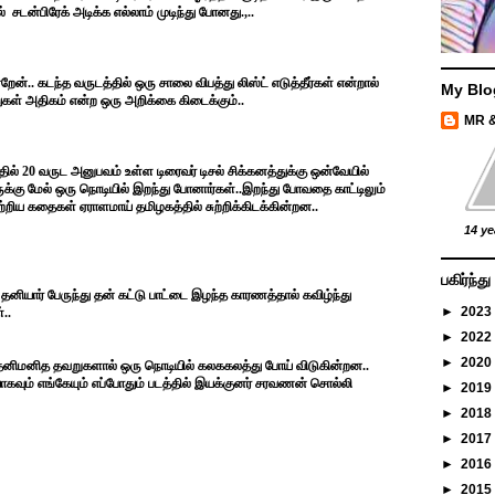
ல் சடன்பிரேக் அடிக்க எல்லாம் முடிந்து போனது.,..
ன்.. கடந்த வருடத்தில் ஒரு சாலை விபத்து லிஸ்ட் எடுத்தீர்கள் என்றால்
My Blo
துகள் அதிகம் என்ற ஒரு அறிக்கை கிடைக்கும்..
MR 
்தில் 20 வருட அனுபவம் உள்ள டிரைவர் டிசல் சிக்கனத்துக்கு ஒன்வேயில்
ுக்கு மேல் ஒரு நொடியில் இறந்து போனார்கள்..இறந்து போவதை காட்டிலும்
பற்றிய கதைகள் ஏராளமாய் தமிழகத்தில் சுற்றிக்கிடக்கின்றன..
14 ye
பகிர்ந்
னியார் பேருந்து தன் கட்டு பாட்டை இழந்த காரணத்தால் கவிழ்ந்து
►
2023
்..
►
2022
►
2020
ம் தனிமனித தவறுகளால் ஒரு நொடியில் கலககலத்து போய் விடுகின்றன..
வும் எங்கேயும் எப்போதும் படத்தில் இயக்குனர் சரவணன் சொல்லி
►
2019
►
2018
►
2017
►
2016
►
2015