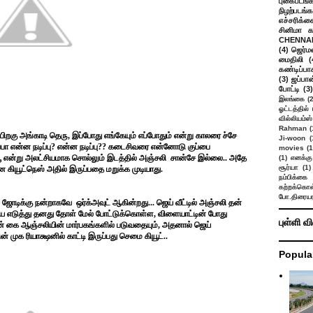
புகைபடங்
நிழற்படங்க
எச்சரிக்க
சினிமா 
CHENNAI
(4)
ஜெர்ம
மைதிலி
(
கண்டிப்பா
(3)
ஜப்பான
போட்டி
(3)
இலங்கை
(
ஓட்டத்தில்
வில்லியம்ஸ்
Rahman
(
 பிறகு அங்காடி தெரு, இப்போது எங்கேயும் எப்போதும் என்று காலரை ச்சே
Ji-woon
(
ப்பா என்ன நடிப்பு? என்ன நடிப்பு?? கடைசிவரை என்னோடு குப்பை
movies
(1
்யூ என்று அலட்சியமாக சொல்லும் இடத்தில் அஞ்சலி சான்சே இல்லை.. அதே
(1)
எனக்கு
சூர்யா
(1)
ன கியூட்நெஸ் அதில் இருப்பதை மறுக்க முடியாது.
நம்பிக்கை 
கற்றக்கொள்
போ.திரையர
ோடிக்கு நன்றாகவே ஒர்க்அவுட் ஆகின்றது... ஜெய் வீட்டில் அஞ்சலி தன்
யை எடுத்து தனது தோள் மேல் போட்டுக்கொள்ள, விளையாட்டின் போது
புள்ளி வ
ன் கை ஆஞ்சலியின் மார்பகங்களில் படுவதையும், அதனால் ஜெய்
் முக ரியாக்ஷனில் காட்டி இருப்பது செமை கியூட்..
Popula