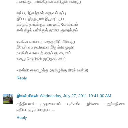
கணக்குப் பார்க்கிறான் கவிஞன் என்றது
அப்படி இருந்தால் அதுவும் தப்பு
இப்படி இருந்தால் இதுவும் தப்பு
கத்தும் நாய்க்குக் காரணம் வேண்டாம்
தன் நிழல் பார்த்துத் தானே குரைக்கும்
உலகின் வாயைத் தைத்திடு; அல்லது
இரண்டு செவிகளை இறுக்கி மூடிடு
உலகின் வாயைத் தைப்பது கடினம்
உனது செவிகள் மூடுதல் சுலபம்
- நன்றி: வைரமுத்து (தமிழுக்கு நிறம் உண்டு)
Reply
இவன் சிவன்
Wednesday, July 27, 2011 10:41:00 AM
சத்தியமாய் முழுமையாய் படிக்கவே இல்லை ..புதுப்பதிவை
எதிர்பார்த்து ஏமாற்றம்....
Reply