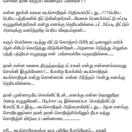
சொல்ல நான் விரும்ப வேண்டும் அல்லவா??
என்ன ஜாக்கி வரவர சுயசொறிதல் அதிகமாயிட்டது...???பெரிய
பெரிய பத்திகளில் திட்டுகின்றார்கள்...வேலை மெனக்கெட்டு எப்படி
எழுதுகின்றார்கள் என்று எனக்கு தெரியவில்லை..பட் அப்படி திட்டும்
அளவுக்கு வளர்ந்ததே பெரிய விஷயம்தான்...
வரும் மெயிலை படித்து விட்டு கொஞ்சம் பிசிர் தட்டினாலும் மார்க்
ஆஸ் ஸ்பேம் கொடுத்து விடுகின்றேன்...அதனால அடுத்து அதுங்க
பத்தி பத்தியா எழுதறது என் பார்வைக்கே வருவதில்லை.....
நான் என்ன உலகை திருத்தவந்த ரட்சகன் என்று என்னைக்காவது
சொல்லி இருக்கேனா?... போகிற போக்கில் சுயசொறிதல்
சுயசொறிதல் என்று சொன்னால் என்ன அர்த்தம் ?என்று எனக்கு
தெரியவில்லை...
நான் முன்னாடியே சொல்லிட்டேன்...எனக்கு என்ன தொனுதோ
அதை எழுதுவேன்... பிடிச்சா படி இல்லைய்யா பொத்திகிட்டு
போயிட்டோ இரு....சுயசொறிதல் அதிகமாகிவிட்டது... ஆமா எனக்கு
சொறியனும்னா நான் தான் சொறிஞ்சிக்கினும் நீயா வந்து
சொறிஞ்சி விடுவடா பண்ணாடை.............
சரி... சுயசொறிதலுக்கு ஒரு பதிவே போடுவோம்... எவன்