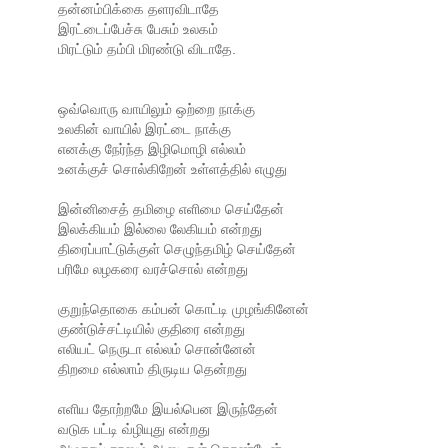
தன்னம்பிக்கை தளரவிடாதே
இரட்டைப்பேச்சு பேசும் உலகம்
மிரட்டும் தம்பி மிரண்டு விடாதே.
ஒவ்வொரு வாயிலும் ஒற்றை நாக்கு
உலகின் வாயில் இரட்டை நாக்கு
எனக்கு நேர்ந்த இழிமொழி எல்லம்
உனக்குச் சொல்கிறேன் உள்ளத்தில் எழுது
இன்னிசைத் தமிழை எளிமை செய்தேன்
இலக்கியம் இல்லை லேகியம் என்றது
திரைப்பாட்டுக்குள் செழுந்தமிழ் செய்தேன்
பரிமே லழகரை வரச்சொல் என்றது
குறுந்தொகை கம்பன் கொட்டி முழங்கினேன்
குண்டுச்சட்டியில் குதிரை என்றது
எலியட் நெருடா எல்லம் சொன்னேன்
திறமை எல்லாம் திருடிய தென்றது
எளிய தோற்றமே இயல்பென இருந்தேன்
வடுக பட்டி வ்ழியுது என்றது