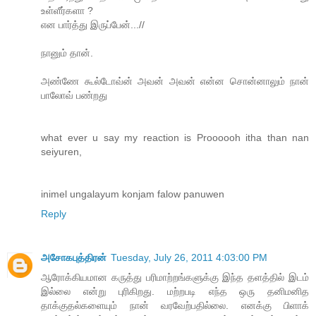
உள்ளீர்களா ?
என பார்த்து இருப்பேன்...//
நானும் தான்.
அண்ணே கூல்டோவ்ன் அவன் அவன் என்ன சொன்னாலும் நான்
பாலோவ் பண்றது
what ever u say my reaction is Proooooh itha than nan
seiyuren,
inimel ungalayum konjam falow panuwen
Reply
அசோகபுத்திரன்
Tuesday, July 26, 2011 4:03:00 PM
ஆரோக்கியமான கருத்து பரிமாற்றங்களுக்கு இந்த தளத்தில் இடம்
இல்லை என்று புரிகிறது. மற்றபடி எந்த ஒரு தனிமனித
தாக்குதல்களையும் நான் வரவேற்பதில்லை. எனக்கு பிளாக்