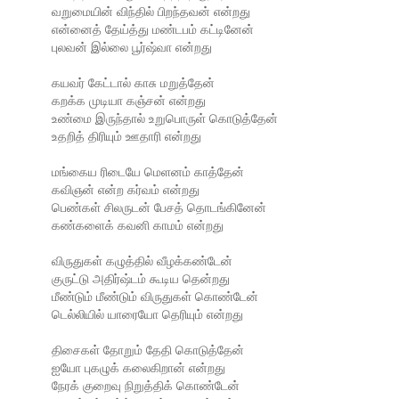
வறுமையின் விந்தில் பிறந்தவன் என்றது
என்னைத் தேய்த்து மண்டபம் கட்டினேன்
புலவன் இல்லை பூர்ஷ்வா என்றது
கயவர் கேட்டால் காசு மறுத்தேன்
கறக்க முடியா கஞ்சன் என்றது
உண்மை இருந்தால் உறுபொருள் கொடுத்தேன்
உதறித் திரியும் ஊதாரி என்றது
மங்கைய ரிடையே மெளனம் காத்தேன்
கவிஞன் என்ற கர்வம் என்றது
பெண்கள் சிலருடன் பேசத் தொடங்கினேன்
கண்களைக் கவனி காமம் என்றது
விருதுகள் கழுத்தில் வீழக்கண்டேன்
குருட்டு அதிர்ஷ்டம் கூடிய தென்றது
மீண்டும் மீண்டும் விருதுகள் கொண்டேன்
டெல்லியில் யாரையோ தெரியும் என்றது
திசைகள் தோறும் தேதி கொடுத்தேன்
ஐயோ புகழுக் கலைகிறான் என்றது
நேரக் குறைவு நிறுத்திக் கொண்டேன்