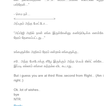
பார்தேன்..."
- செம நச்...
<-------------------------------->
அப்புறம் அந்த போட்டோ...
"அப்பிஜி அதில் நான் எங்க இருக்கேன்னு கண்டுபிடிக்க எனக்கே
நேரம் தேவைப்பட்டது..."
உங்களுக்கே அதிகம் நேரம் என்றால் எங்களுக்கு..
சரி.. அந்த போடோக்கு கீழே இருக்கும் அந்த பெயர் லிஸ்ட் எங்கே..
இப்படி எல்லாம் எங்கள சுத்தல்ல விட கூடாது..
But i guess you are at third Row..second from Right... (Am i
right..)
Ok..lot of wishes..
bye
NTR.
Reply