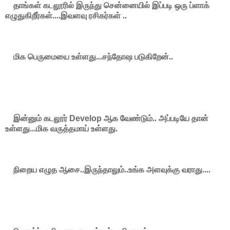
தாங்கள் கடலூரில் இருந்து சென்னையில் இப்படி ஒரு ப்ளாக்
எழுதுகிறீர்கள்....இவளவு ரசிகர்கள் ..
மிக பெருமையை உள்ளது...சந்தோஷ படுகிறேன்..
இன்னும் கடலூர்
Develop
ஆக வேண்டும்.. அப்படியே தான்
உள்ளது...மிக வருத்தமாய் உள்ளது.
நிறைய எழுத ஆசை..இருந்தாலும்..உங்க அளவுக்கு வராது....