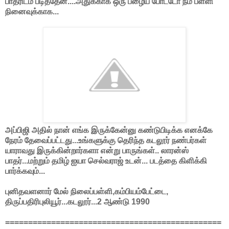
பாதரிடம் படித்தேன்....அதுக்காக ஒரு பழைய போட்டோ நம் பள்ளி
நினைவுக்காக...
அப்பிஜி அதில் நான் எங்க இருக்கேன்னு கண்டுபிடிக்க எனக்கே
நேரம் தேவைப்பட்டது...உங்களுக்கு தெரிந்த கடலூர் நண்பர்கள்
யாராவது இருக்கின்றார்களா என்று பாருங்கள்.. லாரன்ஸ்
பாதர்...மற்றும் தமிழ் ஐயா செல்வராஜ் உடன்... படத்தை கிளிக்கி
பார்க்கவும்...
புனிதவளனார் மேல் நிலைப்பள்ளி,கம்பியம்பேட்டை,
திருப்பதிரிபுலியூர்...கடலூர்...2 ஆண்டு 1990
===============================================