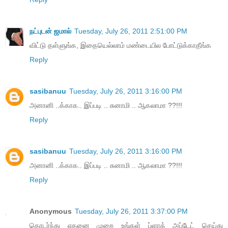
நட்புடன் ஜமால்
Tuesday, July 26, 2011 2:51:00 PM
விட்டு தள்ளுங்க, இதையெல்லாம் மண்டையில போட்டுக்காதீங்க‌
Reply
sasibanuu
Tuesday, July 26, 2011 3:16:00 PM
அனானி ..க்காக.. இப்படி .. சுனாமி .. ஆகலாமா ??!!!
Reply
sasibanuu
Tuesday, July 26, 2011 3:16:00 PM
அனானி ..க்காக.. இப்படி .. சுனாமி .. ஆகலாமா ??!!!
Reply
Anonymous
Tuesday, July 26, 2011 3:37:00 PM
தொடர்ந்து எதனை முறை உங்கள் ப்ளாக் அப்டேட் செய்து