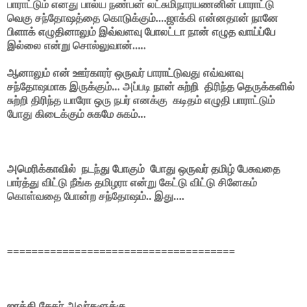
பாராட்டும் எனது பால்ய நண்பன் லட்சுமிநாரயணனின் பாராட்டு
வெகு சந்தோஷத்தை கொடுக்கும்....ஜாக்கி என்னதான் நானே
பிளாக் எழுதினாலும் இவ்வளவு போலட்டா நான் எழுத வாய்ப்பே
இல்லை என்று சொல்லுவான்.....
ஆனாலும் என் ஊர்காரர் ஒருவர் பாராட்டுவது எவ்வளவு
சந்தோஷமாக இருக்கும்... அப்படி நான் சுற்றி திரிந்த தெருக்களில்
சுற்றி திரிந்த யாரோ ஒரு நபர் எனக்கு கடிதம் எழுதி பாராட்டும்
போது கிடைக்கும் சுகமே சுகம்...
அமெரிக்காவில் நடந்து போகும் போது ஒருவர் தமிழ் பேசுவதை
பார்த்து விட்டு நீங்க தமிழரா என்று கேட்டு விட்டு சினேகம்
கொள்வதை போன்ற சந்தோஷம்.. இது....
==============================
=======
ஜாக்கி சேகர் அவர்களுக்கு
,