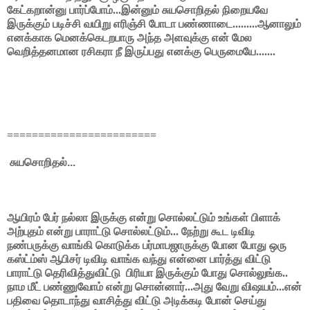
கேட்கறான்னு பார்ப்போம்...இன்னும் சுயசொறிதல் நிறையவே
இருக்கும் படிச்சி வயிறு எரிஞ்சி போடா பண்ணாடை.........ஆனாலும்
எனக்காக மெனக்கெடறபாரு அந்த அளவுக்கு என் மேல
வெறித்தனமான ரசிகரா நீ இருப்பது எனக்கு பெருமையே.......
========================
சுயசொறிதல்...
ஆயிரம் பேர் நல்லா இருக்கு என்று சொல்லட்டும் உங்கள் பிளாக்
அற்புதம் என்று பாராட்டு சொல்லட்டும்... நேற்று கூட டிவிடி
நண்பருக்கு வாங்கி கொடுக்க பர்மாபஜாருக்கு போன போது ஒரு
கஸ்ட்ம்ஸ் ஆபிசர் டிவிடி வாங்க வந்து என்னை பார்த்து விட்டு
பாராட்டு தெரிவித்துவிட்டு பிரியா இருக்கும் போது சொல்லுங்க..
நாம மீட் பண்ணுவோம் என்று சொன்னார்...அது வேறு விஷயம்...என்
பதிவை தொடாந்து வாசித்து விட்டு அடிக்கடி போன் செய்து