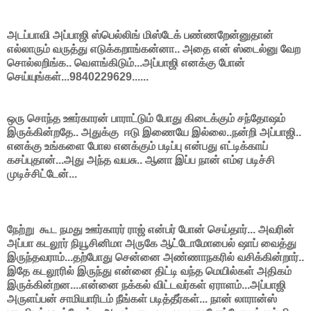
அடப்பாவி அப்பாஜி ஸ்பெல்லிங் மிஸ்டேக் பண்ணறேன்னுதான்
எல்லாரும் வருத்து எடுக்கறாங்கன்னா.. அதை என் ஸ்டைல்னு வேற
சொல்லறிங்க.. வௌங்கிடும்...அப்பாஜி எனக்கு போன்
செய்யுங்கள்...9840229629......
ஒரு சொந்த ஊர்காரன் பாராட்டும் போது கிடைக்கும் சந்தோஷம்
இருக்கின்றதே.. அதுக்கு ஈடு இணையே இல்லை..நன்றி அப்பாஜி..
எனக்கு உங்களை போல எனக்கும் படிப்பு என்பது எட்டிக்காய்
கசப்புதான்...அது அந்த வயசு.. ஆனா இப்ப நான் எம்ஏ படிச்சி
முடிச்சிட்டேன்...
நேற்று கூட நமது ஊர்காரர் ராஜ் என்பர் போன் செய்தார்... அவரின்
அப்பா கடலூர் நியூசினிமா அருகே ஆட்டோமோபைல் ஷாப் வைத்து
இருந்தவராம்...தற்போது சென்னை அண்ணாநகரில் வசிக்கின்றார்..
இதே கடலூரில் இருந்து என்னை திட்டி வந்த மெயில்கள் அதிகம்
இருக்கின்றன....என்னை நக்கல் விட்டவர்கள் ஏராளம்...அப்பாஜி
அருளப்பன் சாமியாரிடம் நீங்கள் படித்தீர்கள்... நான் லாரான்ஸ்