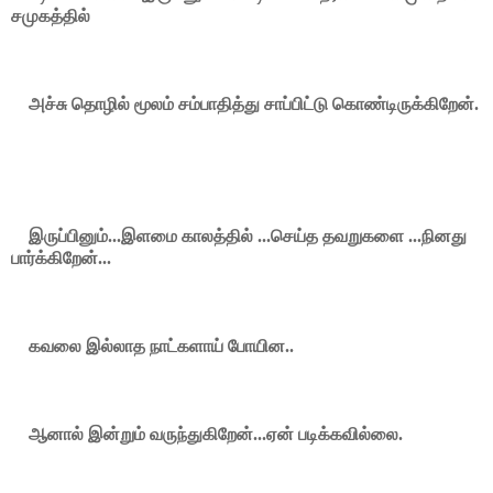
சமுகத்தில்
அச்சு தொழில் மூலம் சம்பாதித்து சாப்பிட்டு கொண்டிருக்கிறேன்.
இருப்பினும்...இளமை காலத்தில் ...செய்த தவறுகளை ...நினது
பார்க்கிறேன்...
கவலை இல்லாத நாட்களாய் போயின..
ஆனால் இன்றும் வருந்துகிறேன்...ஏன் படிக்கவில்லை.