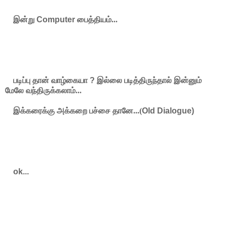
இன்று
Computer
பைத்தியம்...
படிப்பு தான் வாழ்கையா
?
இல்லை படித்திருந்தால் இன்னும்
மேலே வந்திருக்கலாம்...
இக்கரைக்கு அக்கறை பச்சை தானே...(
Old Dialogue)
ok...