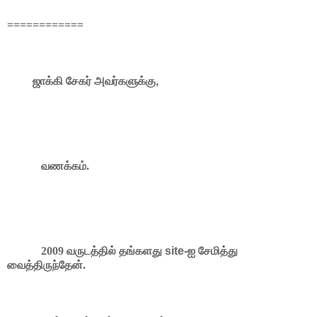
============
ஜாக்கி சேகர் அவர்களுக்கு
,
வணக்கம்.
2009 வருடத்தில் தங்களது
site-
ஐ சேமித்து
வைத்திருந்தேன்.