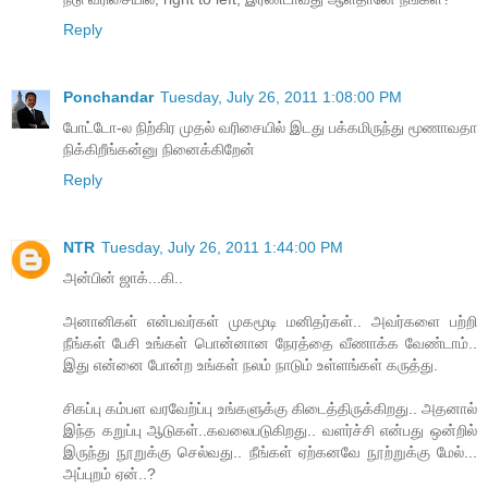
Reply
Ponchandar
Tuesday, July 26, 2011 1:08:00 PM
போட்டோ-ல நிற்கிர முதல் வரிசையில் இடது பக்கமிருந்து மூணாவதா
நிக்கிறீங்கன்னு நினைக்கிறேன்
Reply
NTR
Tuesday, July 26, 2011 1:44:00 PM
அன்பின் ஜாக்...கி..
அனானிகள் என்பவர்கள் முகமூடி மனிதர்கள்.. அவர்களை பற்றி
நீங்கள் பேசி உங்கள் பொன்னான நேரத்தை வீணாக்க வேண்டாம்..
இது என்னை போன்ற உங்கள் நலம் நாடும் உள்ளங்கள் கருத்து.
சிகப்பு கம்பள வரவேற்ப்பு உங்களுக்கு கிடைத்திருக்கிறது.. அதனால்
இந்த கறுப்பு ஆடுகள்..கவலைபடுகிறது.. வளர்ச்சி என்பது ஒன்றில்
இருந்து நூறுக்கு செல்வது.. நீங்கள் ஏற்கனவே நூற்றுக்கு மேல்...
அப்புறம் ஏன்..?