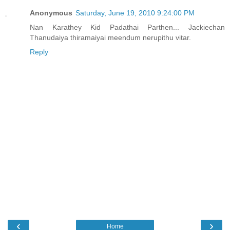
Anonymous
Saturday, June 19, 2010 9:24:00 PM
Nan Karathey Kid Padathai Parthen... Jackiechan
Thanudaiya thiramaiyai meendum nerupithu vitar.
Reply
‹
›
Home