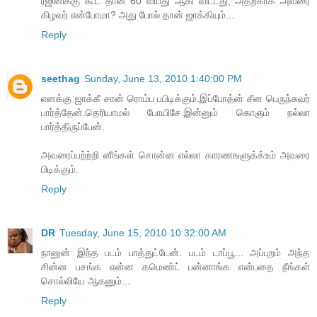
ரஜினிக்கு கூட தான் 60 வயது ஆகி விட்டது, அதற்காக அவரை
கிழவர் என்போமா? அது போல் தான் ஜாக்கியும்...
Reply
seethag
Sunday, June 13, 2010 1:40:00 PM
எனக்கு ஜாக்கீ சான் ரொம்ப பபிடிக்கும்.இப்போத்ன் சீன பெருந்சுவர்
பார்த்தேன்.தெரியாமல் போயிசே.இன்னும் கொஞம் நல்லா
பார்த்திருப்பேன்.
அவரைப்பற்ற்றி னீங்கள் சொன்ன எல்லா காரணஙளுக்க்உம் அவரை
பிடிக்கும்.
Reply
DR
Tuesday, June 15, 2010 10:32:00 AM
நானுன் இந்த படம் பாத்துட்டேன். படம் டாப்பூ... அப்புறம் அந்த
சின்ன பசங்க என்ன கமெண்ட் பன்னாங்க என்பதை நீங்கள்
சொல்லியே ஆகனும்...
Reply