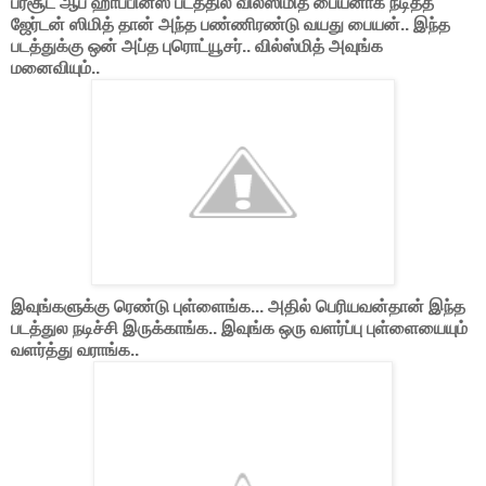
பர்சூட் ஆப் ஹாப்பினஸ் படத்தில் வில்ஸிமித் பையனாக நடித்த
ஜேர்டன் ஸிமித் தான் அந்த பண்ணிரண்டு வயது பையன்.. இந்த
படத்துக்கு ஒன் அப்த புரொட்யூசர்.. வில்ஸ்மித் அவுங்க
மனைவியும்..
இவுங்களுக்கு ரெண்டு புள்ளைங்க... அதில் பெரியவன்தான் இந்த
படத்துல நடிச்சி இருக்காங்க.. இவுங்க ஒரு வளர்ப்பு புள்ளையையும்
வளர்த்து வராங்க..