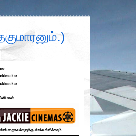
குமாரனும்.)
me
ckiesekar
ckiesekar
ினிமாஸ்..
சினிமா தகவல்களுக்கு..மேலே கிளிக்கவும்.