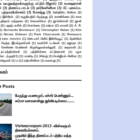
க வயதுவந்தவர்களுக்கு மட்டும் (ஜோக்)
(3)
கமலஹாசன்
்
(3)
திரைப்படபாடல்
(3)
நார்வேசினிமா
(3)
பிட் புகைப்பட
புத்தகவிமர்சனம்
(3)
போலந்து
(3)
அஸ்திரிய சினிமா
(2)
2)
இஸ்ரேல்.
(2)
எழுதியதில் பிடித்தது
(2)
காணிக்கை
(2)
கால
 புதிதாய் வந்தவை
(2)
கொலம்பியா
(2)
ஜாக்கிசான்
(2)
ஜான்
(2)
பஹத் பாசில்
(2)
மொக்கை
(2)
ரஷ்யா
(2)
ராகவி
(2)
A. R.
1)
Bernardo Bertolucci
(1)
Christopher Nolan
(1)
Kim
1)
Nicole Kidman
(1)
Park Chan-wook
(1)
Romance
)
epic movies
(1)
அடையார் பிலிம் இன்ஸ்டியூட்
(1)
ஆன்மீகம்
 பிடித்த இயக்குனர்கள்
(1)
கவர்ச்சி படங்கள்
(1)
சுஜாதா
(1)
சென்னை பெண்கள் கிருஸ்துவக்கல்லூரி.
(1)
தைவான்
(1)
நட்சத்திரங்கள்
(1)
பத்திரிக்கை கட்டுரைகள்
(1)
பழக
ள...(பகுதி/1)
(1)
பாண்டி
(1)
பிரெஞ்
(1)
பெல்ஜியம் சினிமா
(1)
ங்குகள்
(1)
ம
(1)
ரஷ்யசினிமா
(1)
வரலாறு
(1)
ிவரம்
r Posts
பேருந்து பயணமும், டீச்சர் பெண்ணும்...
சும்மா வளவளன்னு ஜல்லியடிக்காம........
Vishwaroopam-2013 -விஸ்வரூபம்
திரைவிமர்சனம்.
முதலில் இந்த திரைப்படம் பற்றிய வந்த
தகவல்....