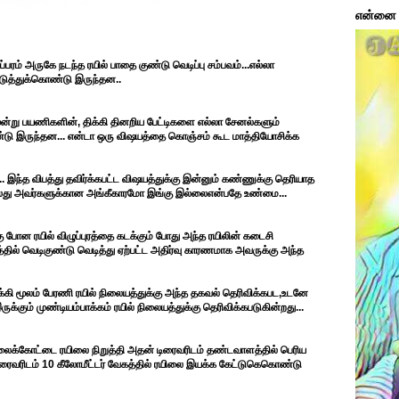
என்னை ப
்பரம் அருகே நடந்த ரயில் பாதை குண்டு வெடிப்பு சம்பவம்...எல்லா
 எடுத்துக்கொண்டு இருந்தன..
்று பயணிகளின், திக்கி தினறிய பேட்டிகளை எல்லா சேனல்களும்
ண்டு இருந்தன... என்டா ஒரு விஷயத்தை கொஞ்சம் கூட மாத்தியோசிக்க
 இந்த விபத்து தவிர்க்கபட்ட விஷயத்துக்கு இன்னும் கண்ணுக்கு தெரியாத
்லது அவர்களுக்கான அங்கீகாரமோ இங்கு இல்லைஎன்பதே உண்மை...
 போன ரயில் விழுப்புரத்தை கடக்கும் போது அந்த ரயிலின் கடைசி
த்தில் வெடிகுண்டு வெடித்து ஏற்பட்ட அதிர்வு காரணமாக அவருக்கு அந்த
கி மூலம் பேரணி ரயில் நிலையத்துக்கு அந்த தகவல் தெரிவிக்கபட,உடனே
ருக்கும் முண்டியம்பாக்கம் ரயில் நிலையத்துக்கு தெரிவிக்கபடுகின்றது...
மலைக்கோட்டை ரயிலை நிறுத்தி அதன் டிரைவரிடம் தண்டவாளத்தில் பெரிய
 டிரைவரிடம் 10 கீலோமீட்டர் வேகத்தில் ரயிலை இயக்க கேட்டுகெகொண்டு