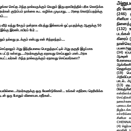
அனுப
்கா செய்த அந்த நால்வருக்கும் வெறும் இருபதாயிரத்தில் பரிசு கொடுக்க
தீர வேண
கள் குடும்பம் நாக்கை கூட வழிக்க முடியாது.. .. அதை கொடுப்பதற்க்கு
(246)
்.....
சினிமா 
நினைத்த
ு வீடு வந்து சேரும் நன்றாக விபத்து இல்லாமல் ஒட்டியதற்க்கு ஆளுக்கு 50
(132)
ங்கு இரண்டாயிரம் பேர் ...
படங்கள்
கிரைம்
 நல்லது நடக்கும் என்பது என் சித்தாந்தம்....
நான்வெ
பயணஅனு
செய்தாலும் அது இந்தியாவை பொறுத்தமட்டில் அது தகுதி இழப்பாக
(34)
உப்ப
்க பட்டு உள்ளது....அவர்களுக்கு ஏதாவது செய்யனும் பாஸ்..அரசு
ஆக்ஷன் த
கபட்டவர்கள் அந்த நால்வருக்கும் ஏதாவது செய்வார்களா?
போனவைக
ஆங்கிலசின
தெலுங்கு
(19)
பெ
அறிவிப்பு
பாடல்.. அ
(13)
சூட
பிரெஞ்சி
யவில்லை...அவர்களுக்கு ஒரு வேண்டுகோள்... உங்கள் எதிர்பை தெரிவிக்க
என்விளக்க
டன் ஒரு போதும் விளையாடாதீர்கள்..
செய்திகள
நகைச்சுவ
புகைபடங்
நிழற்படங்க
எச்சரிக்க
சினிமா 
CHENNAI
(4)
ஜெர்ம
மைதிலி
(