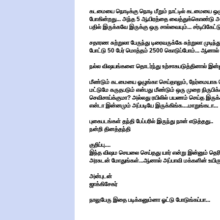
கடமையை நொடிக்கு நொடி மீறும் நாட்டில் கடமையை ஒழுங
போகின்றது... அந்த 5 ஆயிரத்தை வைத்துக்கொண்டு அவர்
பதில் இருக்கவே இருக்கு ஒரு சால்வையும்... சர்டிபிகேட்டும
சதாரண சுற்றுலா பேருந்து டிரைவருக்கே சுற்றுலா முடிந்த
போட்டு 50 பேர் மொத்தம் 2500 கொடுப்போம்... ஆனால் இ
நல்ல விஷயங்களை தொடர்ந்து உற்சாகபடுத்தினால் இன்னும்
மீண்டும் கடமையை ஓழுங்கா செய்தாலும், நேர்மையாக 
மட்டுமே கருதபடும் என்பது மீண்டும் ஒரு முறை நிருபிக
செவிசாய்க்குமா? அல்லது ரயிலில் பயணம் செய்த இருக்
என்டா இன்னமும் அப்படியே இருக்கிங்க....மாறுங்கடா...
புகைபடங்கள் தந்தி பேப்பரில் இருந்து நான் எடுத்தது..
நன்றி தினத்தந்தி
குறிப்பு....
இந்த விஷம செயலை செய்தது யார் என்று இன்னும் தெரி
அரசுடன் மோதுங்கள்...ஆனால் அப்பாவி மக்களின் உயிரு
அன்புடன்
ஜாக்கிசேகர்
நாலுபேரு இதை படிக்கனும்னா ஓட்டு போடுங்கப்பா...