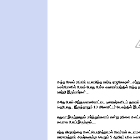
அந்த சேலம் ரயிலில் பயணித்த கார்டு ராஜசேகரன்...சற
செல்போனில் பேசும் போது பேச்சு சுவாரஸ்யத்தில் அந்த 
ஊற்றி இருப்பார்கள்.,..
அதே போல் அந்த மலைகோட்டை டிரைவர்களிடம் தகவல் தெ
தெரியாது.. இருந்தாலும் 10 கீலோமீட்டர் வேகத்தில் இய
எதுவா இருந்தாலும் பார்த்துக்கலாம் என்று ரயிலை அலட்
சுவராக போய் இருக்கும்....
எந்த விஷயத்தை அலட்சியபடுத்தாமல் அவர்கள் கடமையை 
காரணத்தால் அவர்களுக்கு வெறும் 5 ஆயிரம் பரிசு கொட