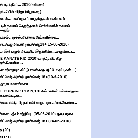
் சுதந்திரம்... 2010(கவிதை)
ஸ்கீப்பிங் கிரிஜா (சிறுகதை)
ணன்... மணிரத்னம் சாருக்கு என் கண்டனம்
்டில் கவனம் செலுத்தாமல் செல்போனில் கவனம்
செலுத்...
்ணகும்ப, முதல்மரியாதை கேட்கவில்லை...
்ட்வெஜ் அண்டு நான்வெஜ்18+(15•06•2010)
டா இன்னமும் அப்படியே இருக்கிங்க....மாறுங்கடா...
E KARATE KID-2010)கராத்தேகிட் கிழ
ஜாக்கிசானின் ...
்ன சந்தையும் விட்டு வைக்காத ஆட்டோ ஓட்டிகள்....(...
்ட்வெஜ் அண்டு நான்வெஜ் 18+(10•6•2010)
ீ, தூ, பேமானிங்களா....
HE BURNING PLAIN)18+அம்மாவின் கள்ளகாதலை
காணவிழைய...
்னையில்(தமிழ்நாட்டில்) வாழ, பழக கற்றக்கொள்ள...
...
்னை பதிவர் சந்திப்பு...(05•06•2010) ஒரு பார்வை...
்ட்வெஜ் அண்டு நான்வெஜ் 18+ (04•06•2010)
ay
(20)
ril
(21)