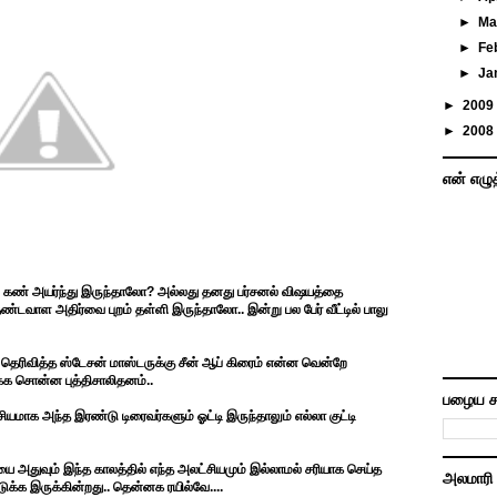
►
Ma
►
Fe
►
Ja
►
2009
►
2008
என் எழு
்று கண் அயர்ந்து இருந்தாலோ? அல்லது தனது பர்சனல் விஷயத்தை
தண்டவாள அதிர்வை புறம் தள்ளி இருந்தாலோ.. இன்று பல பேர் வீட்டில் பாலு
ரிவித்த ஸ்டேசன் மாஸ்டருக்கு சீன் ஆப் கிரைம் என்ன வென்றே
க்க சொன்ன புத்திசாலிதனம்..
பழைய ச
சியமாக அந்த இரண்டு டிரைவர்களும் ஓட்டி இருந்தாலும் எல்லா குட்டி
அதுவும் இந்த காலத்தில் எந்த அலட்சியமும் இல்லாமல் சரியாக செய்த
அலமாரி
ுக்க இருக்கின்றது.. தென்னக ரயில்வே....