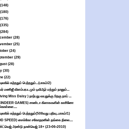
(148)
(180)
(176)
(335)
(284)
cember
(28)
vember
(25)
tober
(24)
ptember
(29)
gust
(28)
ly
(30)
ne
(22)
வுலகில் கற்றதும் பெற்றதும்...(பாகம்/2)
வர் மணிஜீ விளம்பரபடமும் டிவிஆர் மற்றும் நானும்...
iving Miss Daisy ) நாற்பது வயதுக்கு பிறகு நாய் ...
EINDEER GAMES) சாண்டா கிளாசுகளின் காசினோ
கொள்ளை....
வுலகில் கற்றதும் பெற்றதும்(508வது பதிவு..பாகம்/1)
D SPEED) சைக்கோ சகோதரனின் தங்கை நிலை....
்ட்வெஜ் அண்டு நான்வெஜ் 18+ (23•06•2010)