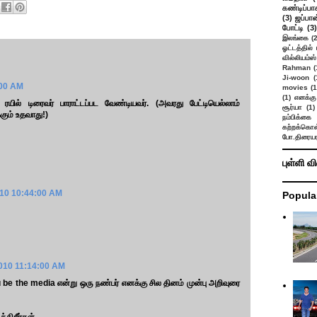
கண்டிப்பா
(3)
ஜப்பான
போட்டி
(3)
இலங்கை
(
ஓட்டத்தில்
வில்லியம்ஸ்
Rahman
(
Ji-woon
(
:00 AM
movies
(1
(1)
எனக்கு
யில் டிரைவர் பாராட்டப்பட வேண்டியவர். (அவரது பேட்டியெல்லாம்
சூர்யா
(1)
்கும் உதவாது!)
நம்பிக்கை 
கற்றக்கொள்
போ.திரையர
புள்ளி வ
010 10:44:00 AM
Popula
2010 11:14:00 AM
 be the media என்று ஒரு நண்பர் எனக்கு சில தினம் முன்பு அறிவுரை