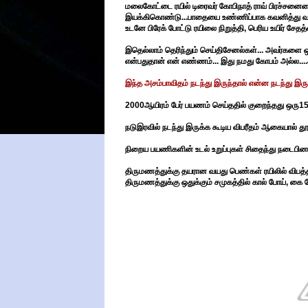
மலைகோட்டை ரயில் டிரைவர் கோபிநாத் ராவ் பிரச்சனையை 
இயக்கிகொண்டு...பாதையை உண்ணிப்பாக கவனித்து வந்த
உடனே பிரேக் போட்டு ரயிலை நிறுத்தி, பெரிய உயிர் சேதத்
இதெல்லாம் தெரிந்தும் செய்திசேனல்கள்... அவர்களை ஒர
என்பதுதான் என் எண்ணம்... இது நமது கோபம் அல்ல....
இந்த அசம்பாவிதம் நடந்து இருந்தால் என்ன நடந்து இரு
2000ஆயிரம் பேர் பயணம் செய்ததில் குறைந்தது ஒரு150 
நடுஇரவில் நடந்து இருக்க கூடிய விபரீதம் ஆகையால் தூக்
நிறைய பயணிகளின் உடல் உறுப்புகள் சிதைந்து நடைபினம
திருமணத்துக்கு தயரான வயது பெண்கள் ரயிலில் விபத்தில் 
திருமணத்துக்கு ஒதுக்கும் சமுகத்தில் கால் போய், கை