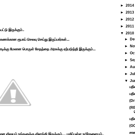
►
2014
►
2013
►
2012
►
2011
டு இருக்கும்..
▼
2010
►
De
க்கணக்கான ரூபாய் செலவு செய்து இருப்பார்கள்...
►
No
டிக்கு மேலான பொருள் சேதத்தை அரசுக்கு ஏற்படுத்தி இருக்கும்...
►
Oc
►
Se
►
Au
►
Ju
▼
Ju
பதி
பதி
(Dr
(R
பதி
(GO
சாண
ன விஷயம் உங்களுக்கு விளங்கி இருக்கும்.... மதிப்புள்ள உயிர்களையும்..