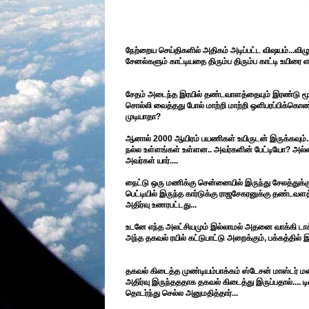
நேற்றைய செய்திகளில் அதிகம் அடிப்பட்ட விஷயம்...விழுப
சேனல்களும் காட்டியதை திரும்ப திரும்ப காட்டி உயிரை
சேதம் அடைந்த இரயில் தண்டவாளத்தையும் இரண்டு மூன
சொல்லி வைத்தது போல் மாற்றி மாற்றி ஒளிபரப்பிக்கொ
முடியாதா?
ஆனால் 2000 ஆயிரம் பயணிகள் உயிருடன் இருக்கவும்...
நல்ல உள்ளங்கள் உள்ளன.. அவர்களின் பேட்டியோ? அல
அவர்கள் யார்....
நைட்டு ஒரு மணிக்கு சென்னையில் இருந்து சேலத்துக்கு
பெட்டியில் இருந்த கார்டுக்கு ராஜசேகரனுக்கு தண்டவள
அதிர்வு உணரபட்டது...
உடனே எந்த அலட்சியமும் இல்லாமல் அதனை வாக்கி டாக்
அந்த தகவல் ரயில் கட்டுபாட்டு அறைக்கும், பக்கத்தில் இ
தகவல் கிடைத்த முண்டியம்பாக்கம் ஸ்டேசன் மாஸ்டர் 
அதிர்வு இருந்தததாக தகவல் கிடைத்து இருப்பதால்....
தொடர்ந்து செல்ல அனுமதித்தார்...