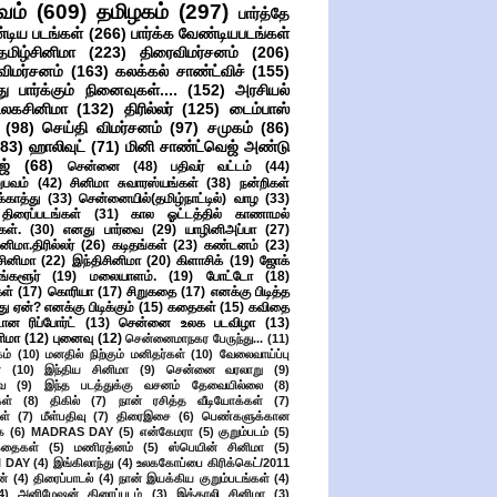
வம்
(609)
தமிழகம்
(297)
பார்த்தே
்டிய படங்கள்
(266)
பார்க்க வேண்டியபடங்கள்
தமிழ்சினிமா
(223)
திரைவிமர்சனம்
(206)
விமர்சனம்
(163)
கலக்கல் சாண்ட்விச்
(155)
ு பார்க்கும் நினைவுகள்....
(152)
அரசியல்
உலகசினிமா
(132)
திரில்லர்
(125)
டைம்பாஸ்
(98)
செய்தி விமர்சனம்
(97)
சமுகம்
(86)
(83)
ஹாலிவுட்
(71)
மினி சாண்ட்வெஜ் அண்டு
ஜ்
(68)
சென்னை
(48)
பதிவர் வட்டம்
(44)
பவம்
(42)
சினிமா சுவாரஸ்யங்கள்
(38)
நன்றிகள்
ுக்காத்து
(33)
சென்னையில்(தமிழ்நாட்டில்) வாழ
(33)
ிரைப்படங்கள்
(31)
கால ஓட்டத்தில் காணாமல்
ள்.
(30)
எனது பார்வை
(29)
யாழினிஅப்பா
(27)
ிமா.திரில்லர்
(26)
கடிதங்கள்
(23)
கண்டனம்
(23)
சினிமா
(22)
இந்திசினிமா
(20)
கிளாசிக்
(19)
ஜோக்
ங்களூர்
(19)
மலையாளம்.
(19)
போட்டோ
(18)
கள்
(17)
கொரியா
(17)
சிறுகதை
(17)
எனக்கு பிடித்த
து ஏன்? எனக்கு பிடிக்கும்
(15)
கதைகள்
(15)
கவிதை
ான ரிப்போர்ட்
(13)
சென்னை உலக படவிழா
(13)
னிமா
(12)
புனைவு
(12)
சென்னைமாநகர பேருந்து...
(11)
ம்
(10)
மனதில் நிற்கும் மனிதர்கள்
(10)
வேலைவாய்ப்பு
்
(10)
இந்திய சினிமா
(9)
சென்னை வரலாறு
(9)
ை
(9)
இந்த படத்துக்கு வசனம் தேவையில்லை
(8)
கள்
(8)
திகில்
(7)
நான் ரசித்த வீடியோக்கள்
(7)
ள்
(7)
மீள்பதிவு
(7)
திரைஇசை
(6)
பெண்களுக்கான
ை
(6)
MADRAS DAY
(5)
என்கேமரா
(5)
குறும்படம்
(5)
கதைகள்
(5)
மணிரத்னம்
(5)
ஸ்பெயின் சினிமா
(5)
 DAY
(4)
இங்கிலாந்து
(4)
உலககோப்பை கிரிக்கெட்/2011
ன்
(4)
திரைப்பாடல்
(4)
நான் இயக்கிய குறும்படங்கள்
(4)
4)
அனிமேஷன் திரைப்படம்
(3)
இத்தாலி சினிமா
(3)