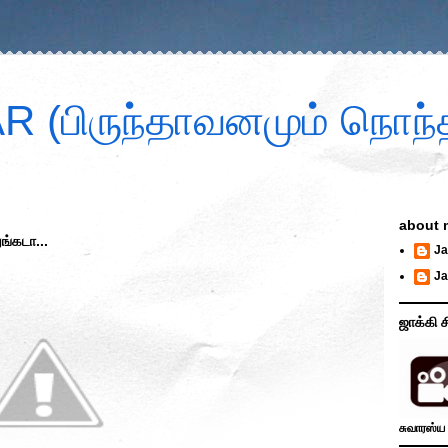
 (பிருந்தாவனமும் நொந்த
about 
ங்கடா...
Ja
Ja
ஜாக்கி ச
சுவாரஸ்ய 