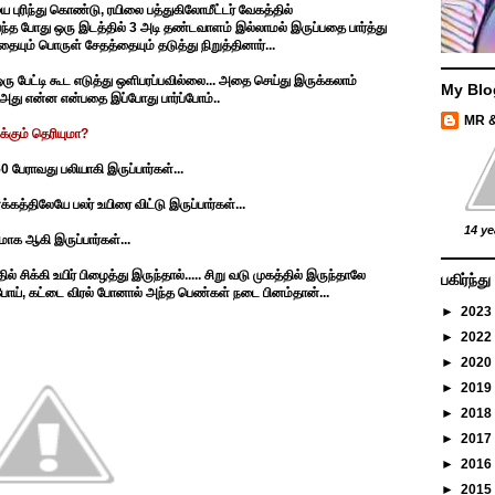
புரிந்து கொண்டு, ரயிலை பத்துகிலோமீட்டர் வேகத்தில்
 போது ஒரு இடத்தில் 3 அடி தண்டவாளம் இல்லாமல் இருப்பதை பார்த்து
தையும் பொருள் சேதத்தையும் தடுத்து நிறுத்தினார்...
ு பேட்டி கூட எடுத்து ஒளிபரப்பவில்லை... அதை செய்து இருக்கலாம்
My Blo
அது என்ன என்பதை இப்போது பார்ப்போம்..
MR 
க்கும் தெரியுமா?
பேராவது பலியாகி இருப்பார்கள்...
கத்திலேயே பலர் உயிரை விட்டு இருப்பார்கள்...
14 ye
ாக ஆகி இருப்பார்கள்...
சிக்கி உயிர் பிழைத்து இருந்தால்..... சிறு வடு முகத்தில் இருந்தாலே
பகிர்ந்
 போய், கட்டை விரல் போனால் அந்த பெண்கள் நடை பினம்தான்...
►
2023
►
2022
►
2020
►
2019
►
2018
►
2017
►
2016
►
2015