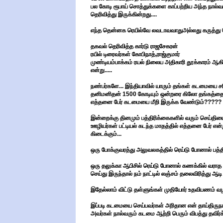
பல கோடி ரூபாய் சொத்துக்களை காப்பற்றிய அந்த நால்
தெரிவித்து இருக்கின்றது....
எந்த தென்னக ரெயில்வே லவடாவவாதுஅல்லது கருத்து ச
தகவல் தெரிவித்த கார்டு ராஜசேகரன்
ரயில் டிரைவர்கள் கோபிநாத்,ராஜ்குமார்
முண்டியம்பாக்கம் ரயல் நிலைய அதிகாரி தூக்காரம் ஆ
என்று.....
நண்பர்களே... இந்தியாவில் யாரும் தங்கள் கடமையை சரி
தனிமனிதன் 1500 கோடியும் ஒன்றரை கிலோ தங்கத்தையும் 
எத்தனை பேர் கடமையை மீறி இருக்க வேண்டும்?????
இன்றைக்கு தினமும் பத்திரிக்கைகளில் வரும் செய்தியை 
ஊழியர்கள் பட்டியல் கடந்த மாதத்தில் எத்தனை பேர் என்ற
கிடைக்கும்...
ஒரு போக்குவரத்து அலுவலகத்தில் ரெய்டு போனால் பத்தில
ஒரு தலுக்கா ஆபிசில் ரெய்டு போனால் கணக்கில் வராத ப
செய்து இருந்தால் நம் நாட்டில் லஞ்சம் தலைவிரித்து ஆடி
இதேல்லாம் விட்டு தள்ளுங்கள் முதியோர் உதவிபணம் வழ
இப்படி கடமையை செய்பவர்கள் அரிதான என் தாய்திருநாட்டி
அவர்கள் நால்வரும் கடமை ஆற்றி பெரும் விபத்து தவிர்க்