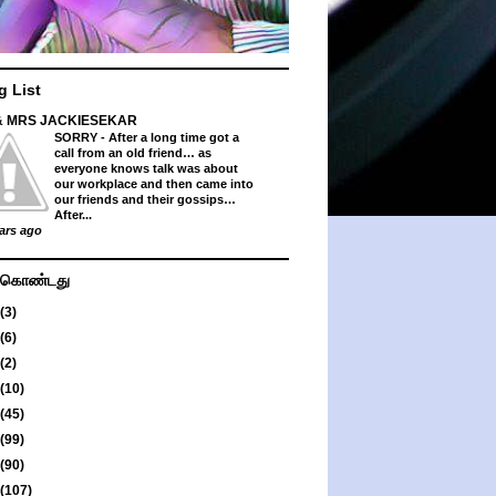
g List
& MRS JACKIESEKAR
SORRY
-
After a long time got a
call from an old friend… as
everyone knows talk was about
our workplace and then came into
our friends and their gossips…
After...
ars ago
து கொண்டது
(3)
(6)
(2)
(10)
(45)
(99)
(90)
(107)