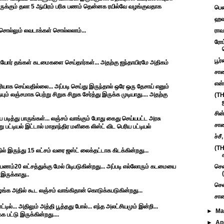
வருக்கும் தலா 5 ஆயிரம் பரிசு பணம் தென்னக ரயில்வே வழங்குவதாக
பெண
ஹவு
ொல்லும் லவடாக்கள் சொல்லலாம்...
ராவ
ரோட
பூர
கியோர் தங்கள் கடமைகளை செய்தார்கள்... அதற்கு ஐந்தாயிரமே அதிகம்
சாண
என்
யாக செய்வதில்லை... அப்படி செய்து இருந்தால் ஒரே ஒரு தேசாய் எனும்
லஞ்சமாக பெற்று சிறுக சிறுக சேர்த்து இருக்க முடியாது.... அதற்கு
(TH
சின
படித்து பாருங்கள்... லஞ்சம் வாங்கும் போது கைது செய்யபட்ட அரசு
சாண
ு பட்டியல் இட்டால் மாதாந்திர மளிகை லிஸ்ட் விட பெரிய பட்டியல்
ச்ச
(T
் இருந்து 15 லட்சம் வரை ஜஸ்ட் லைக்தட்டாக கிடக்கின்றது...
ணம்20 லட்சத்துக்கு மேல் பிடிபடுகின்றது... அப்படி எல்லோரும் கடமையை
சென
(
 இருக்காது..
சென
ங்க அதில் கூட லஞ்சம் வாங்கிதான் கொடுக்கபடுகின்றது...
சாண
ல்... அதிலும் அத்தி பூத்தது போல்... எந்த அலட்சியமும் இன்றி...
►
M
க பட்டு இருக்கின்றது....
►
Ap