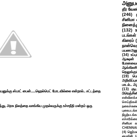
அனுப
தீர வேண
(246)
சினிமா 
நினைத்த
(132)
படங்கள்
கிரைம்
நான்வெ
பயணஅனு
(34)
உப்ப
ஆக்ஷன் த
போனவைக
ஆங்கிலசின
தெலுங்கு
(19)
பெ
அறிவிப்பு
பாடல்.. அ
(13)
சூட
யனுக்கு ஸ்பாட் பைன்.....ஹெல்மெட் போடவில்லை என்றால்.. சட்டத்தை
பிரெஞ்சி
என்விளக்க
செய்திகள
்து, அரசு நிலத்தை வாங்கிய முதல்வருக்கு உச்சநீதி மன்றம் ஒரு
நகைச்சுவ
புகைபடங்
நிழற்படங்க
எச்சரிக்க
சினிமா 
CHENNAI
(4)
ஜெர்ம
மைதிலி
(