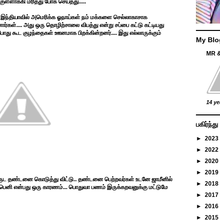
குள்ளாக்கி மரித்து போக செய்தது.....
ர இந்தியாவில் அமெரிக்க ஓநாய்கள் நம் மக்களை செல்லாகாசாக
்கள்.... அது ஒரு தொழிற்சாலை விபத்து என்று சப்பை கட்டு கட்டியது
ோது கூட குழந்தைகள் ஊனமாக பிறக்கின்றனர்.... இது எல்லாருக்கும்
My Blo
MR 
14 ye
பகிர்ந்
►
2023
►
2022
►
2020
►
2019
ு வருட தண்டனை கொடுத்து விட்டு.. தண்டனை பெற்றவர்கள் உடனே ஜாமீனில்
►
2018
ம்பெனி என்பது ஒரு காரணம்... பொதுவா பணம் இருக்கறவனுக்கு மட்டுமே
►
2017
►
2016
►
2015