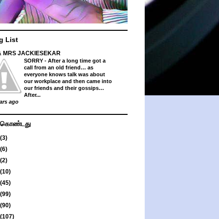
g List
& MRS JACKIESEKAR
SORRY
-
After a long time got a
call from an old friend… as
everyone knows talk was about
our workplace and then came into
our friends and their gossips…
After...
ars ago
து கொண்டது
(3)
(6)
(2)
(10)
(45)
(99)
(90)
(107)