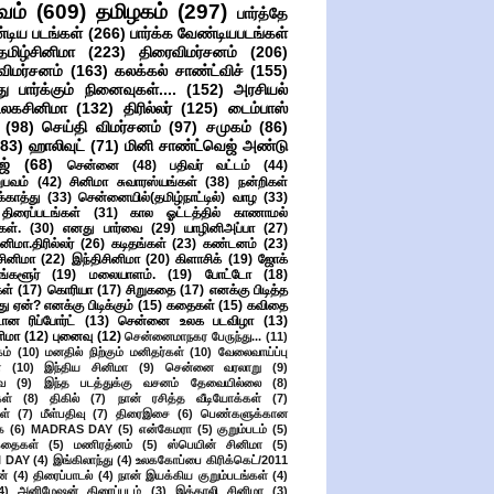
வம்
(609)
தமிழகம்
(297)
பார்த்தே
்டிய படங்கள்
(266)
பார்க்க வேண்டியபடங்கள்
தமிழ்சினிமா
(223)
திரைவிமர்சனம்
(206)
விமர்சனம்
(163)
கலக்கல் சாண்ட்விச்
(155)
ு பார்க்கும் நினைவுகள்....
(152)
அரசியல்
உலகசினிமா
(132)
திரில்லர்
(125)
டைம்பாஸ்
(98)
செய்தி விமர்சனம்
(97)
சமுகம்
(86)
(83)
ஹாலிவுட்
(71)
மினி சாண்ட்வெஜ் அண்டு
ஜ்
(68)
சென்னை
(48)
பதிவர் வட்டம்
(44)
பவம்
(42)
சினிமா சுவாரஸ்யங்கள்
(38)
நன்றிகள்
ுக்காத்து
(33)
சென்னையில்(தமிழ்நாட்டில்) வாழ
(33)
ிரைப்படங்கள்
(31)
கால ஓட்டத்தில் காணாமல்
ள்.
(30)
எனது பார்வை
(29)
யாழினிஅப்பா
(27)
ிமா.திரில்லர்
(26)
கடிதங்கள்
(23)
கண்டனம்
(23)
சினிமா
(22)
இந்திசினிமா
(20)
கிளாசிக்
(19)
ஜோக்
ங்களூர்
(19)
மலையாளம்.
(19)
போட்டோ
(18)
கள்
(17)
கொரியா
(17)
சிறுகதை
(17)
எனக்கு பிடித்த
து ஏன்? எனக்கு பிடிக்கும்
(15)
கதைகள்
(15)
கவிதை
ான ரிப்போர்ட்
(13)
சென்னை உலக படவிழா
(13)
னிமா
(12)
புனைவு
(12)
சென்னைமாநகர பேருந்து...
(11)
ம்
(10)
மனதில் நிற்கும் மனிதர்கள்
(10)
வேலைவாய்ப்பு
்
(10)
இந்திய சினிமா
(9)
சென்னை வரலாறு
(9)
ை
(9)
இந்த படத்துக்கு வசனம் தேவையில்லை
(8)
கள்
(8)
திகில்
(7)
நான் ரசித்த வீடியோக்கள்
(7)
ள்
(7)
மீள்பதிவு
(7)
திரைஇசை
(6)
பெண்களுக்கான
ை
(6)
MADRAS DAY
(5)
என்கேமரா
(5)
குறும்படம்
(5)
கதைகள்
(5)
மணிரத்னம்
(5)
ஸ்பெயின் சினிமா
(5)
 DAY
(4)
இங்கிலாந்து
(4)
உலககோப்பை கிரிக்கெட்/2011
ன்
(4)
திரைப்பாடல்
(4)
நான் இயக்கிய குறும்படங்கள்
(4)
4)
அனிமேஷன் திரைப்படம்
(3)
இத்தாலி சினிமா
(3)