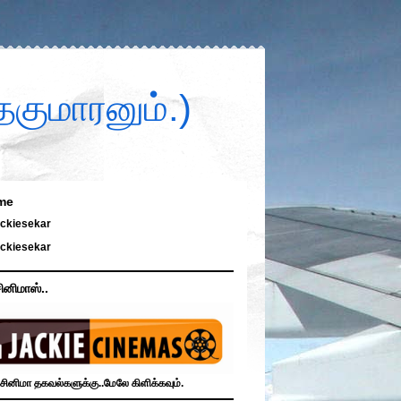
குமாரனும்.)
me
ckiesekar
ckiesekar
ினிமாஸ்..
சினிமா தகவல்களுக்கு..மேலே கிளிக்கவும்.