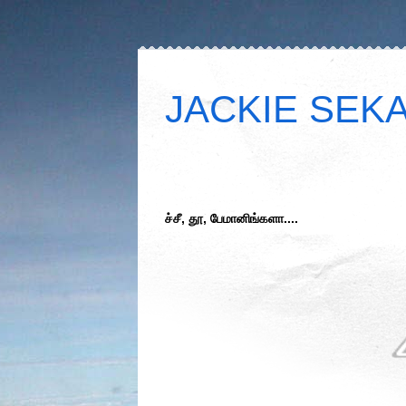
JACKIE SEKAR
ச்சீ, தூ, பேமானிங்களா....