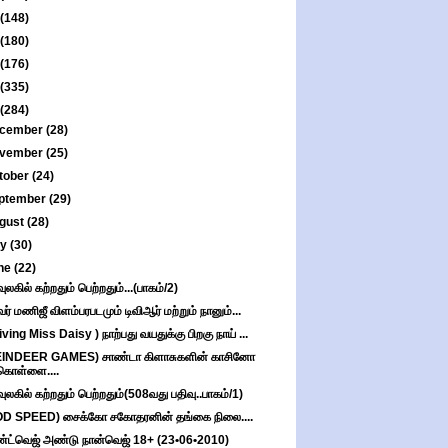
(148)
(180)
(176)
(335)
(284)
cember
(28)
vember
(25)
tober
(24)
ptember
(29)
gust
(28)
ly
(30)
ne
(22)
வுலகில் கற்றதும் பெற்றதும்...(பாகம்/2)
வர் மணிஜீ விளம்பரபடமும் டிவிஆர் மற்றும் நானும்...
iving Miss Daisy ) நாற்பது வயதுக்கு பிறகு நாய் ...
EINDEER GAMES) சாண்டா கிளாசுகளின் காசினோ
கொள்ளை....
வுலகில் கற்றதும் பெற்றதும்(508வது பதிவு..பாகம்/1)
D SPEED) சைக்கோ சகோதரனின் தங்கை நிலை....
்ட்வெஜ் அண்டு நான்வெஜ் 18+ (23•06•2010)