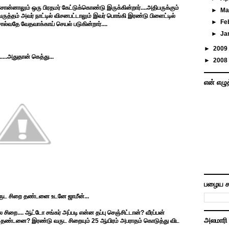
ன்னாலும் ஒரு பிரதமர் கேட்டுக்கொண்டு இருக்கின்றார்....அதிபருக்கும்
►
Ma
த்தம் அவர் நாட்டில் விசனபட்டாலும் இவர் பொங்கி இரண்டு பிளைட்டில்
►
Fe
சொல்வதே வேதவாக்காய் செயல் படுகின்றார்....
►
Ja
►
2009
....அதுதான் கெத்து...
►
2008
என் எழு
பழைய ச
வருட சிறை தண்டனை உடனே ஜாமீன்...
ல சிறை.... ஆட்டோ சங்கர் அப்படி என்ன தப்பு செஞ்சிட்டான்? வீரப்பன்
அலமாரி
்கு தண்டனை? இரண்டு வருட சிறையும் 25 ஆயிரம் அபராதம் கொடுத்து விட