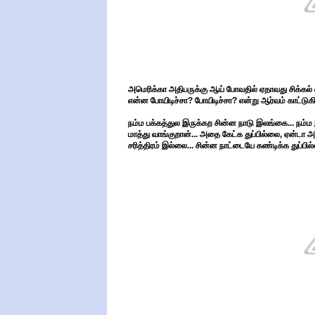
அமெரிக்கா அதிபருக்கு ஆய் போவதில் ஏதாவது சிக்கல் என
என்ன போயிடிச்சா? போயிடிச்சா? என்று ஆர்வம் காட்டுகின
நம்ம பக்கத்துல இருக்கற சின்ன நாடு இலங்கை... நம்
மாத்து வாங்குறான்... அதை கேட்க துப்பில்லை, ஏன்
சரித்திரம் இல்லை... சின்ன நாட்டையே கண்டிக்க துப்பில்