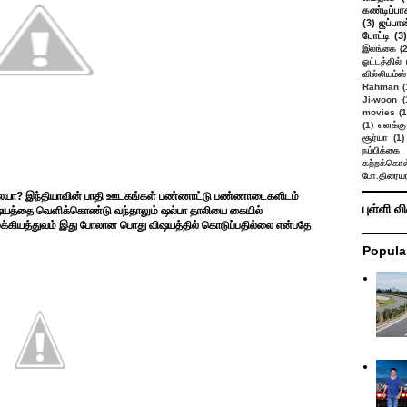
கண்டிப்பா
(3)
ஜப்பான
போட்டி
(3)
இலங்கை
(
ஓட்டத்தில்
வில்லியம்ஸ்
Rahman
(
Ji-woon
(
movies
(1
(1)
எனக்கு
சூர்யா
(1)
நம்பிக்கை 
கற்றக்கொள்
போ.திரையர
ையா? இந்தியாவின் பாதி ஊடகங்கள் பண்ணாட்டு பண்ணாடைகளிடம்
புள்ளி வ
த விஷயத்தை வெளிக்கொண்டு வந்தாலும் ஷல்பா தாலியை கையில்
முக்கியத்துவம் இது போலான பொது விஷயத்தில் கொடுப்பதில்லை என்பதே
Popula