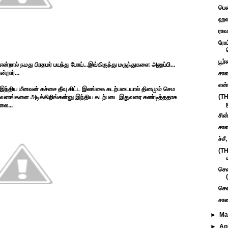
பெண
ஹவு
ராவ
ரோட
பூர
்றால் நமது பிரதமர் பயந்து போய்...இங்கிருந்து மருந்துகளை அனுப்பி...
்றார்...
சாண
என்
ம இந்திய மீனவன் கச்சை தீவு கிட்ட இலங்கை கடற்படையால் தினமும் செம
(TH
டா அவனங்களை அடிக்கிறிங்கன்னு இந்திய கடற்படை இதுவரை கண்டித்ததாக
லை...
சின
சாண
ச்ச
(T
சென
(
சென
சாண
►
M
►
Ap