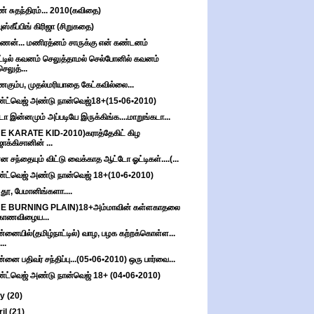
் சுதந்திரம்... 2010(கவிதை)
ஸ்கீப்பிங் கிரிஜா (சிறுகதை)
ணன்... மணிரத்னம் சாருக்கு என் கண்டனம்
்டில் கவனம் செலுத்தாமல் செல்போனில் கவனம்
செலுத்...
்ணகும்ப, முதல்மரியாதை கேட்கவில்லை...
்ட்வெஜ் அண்டு நான்வெஜ்18+(15•06•2010)
டா இன்னமும் அப்படியே இருக்கிங்க....மாறுங்கடா...
E KARATE KID-2010)கராத்தேகிட் கிழ
ஜாக்கிசானின் ...
்ன சந்தையும் விட்டு வைக்காத ஆட்டோ ஓட்டிகள்....(...
்ட்வெஜ் அண்டு நான்வெஜ் 18+(10•6•2010)
ீ, தூ, பேமானிங்களா....
HE BURNING PLAIN)18+அம்மாவின் கள்ளகாதலை
காணவிழைய...
்னையில்(தமிழ்நாட்டில்) வாழ, பழக கற்றக்கொள்ள...
...
்னை பதிவர் சந்திப்பு...(05•06•2010) ஒரு பார்வை...
்ட்வெஜ் அண்டு நான்வெஜ் 18+ (04•06•2010)
ay
(20)
ril
(21)