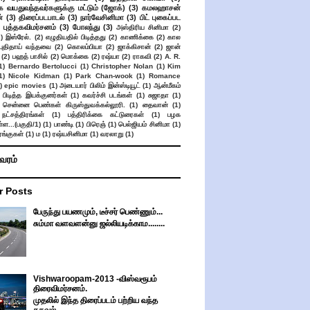
க வயதுவந்தவர்களுக்கு மட்டும் (ஜோக்)
(3)
கமலஹாசன்
்
(3)
திரைப்படபாடல்
(3)
நார்வேசினிமா
(3)
பிட் புகைப்பட
புத்தகவிமர்சனம்
(3)
போலந்து
(3)
அஸ்திரிய சினிமா
(2)
2)
இஸ்ரேல்.
(2)
எழுதியதில் பிடித்தது
(2)
காணிக்கை
(2)
கால
 புதிதாய் வந்தவை
(2)
கொலம்பியா
(2)
ஜாக்கிசான்
(2)
ஜான்
(2)
பஹத் பாசில்
(2)
மொக்கை
(2)
ரஷ்யா
(2)
ராகவி
(2)
A. R.
1)
Bernardo Bertolucci
(1)
Christopher Nolan
(1)
Kim
1)
Nicole Kidman
(1)
Park Chan-wook
(1)
Romance
)
epic movies
(1)
அடையார் பிலிம் இன்ஸ்டியூட்
(1)
ஆன்மீகம்
 பிடித்த இயக்குனர்கள்
(1)
கவர்ச்சி படங்கள்
(1)
சுஜாதா
(1)
சென்னை பெண்கள் கிருஸ்துவக்கல்லூரி.
(1)
தைவான்
(1)
நட்சத்திரங்கள்
(1)
பத்திரிக்கை கட்டுரைகள்
(1)
பழக
ள...(பகுதி/1)
(1)
பாண்டி
(1)
பிரெஞ்
(1)
பெல்ஜியம் சினிமா
(1)
ங்குகள்
(1)
ம
(1)
ரஷ்யசினிமா
(1)
வரலாறு
(1)
ிவரம்
r Posts
பேருந்து பயணமும், டீச்சர் பெண்ணும்...
சும்மா வளவளன்னு ஜல்லியடிக்காம........
Vishwaroopam-2013 -விஸ்வரூபம்
திரைவிமர்சனம்.
முதலில் இந்த திரைப்படம் பற்றிய வந்த
தகவல்....