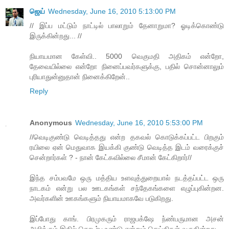
ஜெய்
Wednesday, June 16, 2010 5:13:00 PM
// இப்ப மட்டும் நாட்டில் பாலாறும் தேனாறுமா? ஓடிக்கொண்டு
இருக்கின்றது... //
நியாயமான கேள்வி.. 5000 வெகுமதி அதிகம் என்றோ,
தேவையில்லை என்றோ நினைப்பவர்களுக்கு, பதில் சொன்னாலும்
புரியாதுன்னுதான் நினைக்கிறேன்..
Reply
Anonymous
Wednesday, June 16, 2010 5:53:00 PM
//வெடிகுண்டு வெடித்தது என்ற தகவல் கொடுக்கப்பட்ட பிறகும்
ரயிலை ஏன் மெதுவாக இயக்கி குண்டு வெடித்த இடம் வரைக்குச்
சென்றார்கள் ? - நான் கேட்கவில்லை சீமான் கேட்கிறார்//
இந்த சம்பவமே ஒரு மத்திய உளவுத்துறையால் நடத்தப்பட்ட ஒரு
நாடகம் என்று பல ஊடகங்கள் சந்தேகங்களை எழுப்புகின்றன.
அவர்களின் ஊகங்களும் நியாயமாகவே படுகிறது.
இப்போது காங். பிரமுகரும் ராஜபக்‌ஷே ந்ண்பருமான அசன்
அலிக்கும் இதில் தொடர்பு உண்டு என்றும் செய்திகள் வருகின்றது.