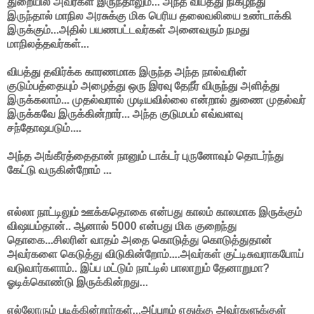
துறையில் அவர்கள் இருந்தாலும்... அந்த விபத்து நிகழ்ந்து
இருந்தால் மாநில அரசுக்கு மிக பெரிய தலைவலியை உண்டாக்கி
இருக்கும்...அதில் பயணபட்டவர்கள் அனைவரும் நமது
மாநிலத்தவர்கள்...
விபத்து தவிர்க்க காரணமாக இருந்த அந்த நால்வரின்
குடும்பத்தையும் அழைத்து ஒரு இரவு தேநீர் விருந்து அளித்து
இருக்கலாம்... முதல்வரால் முடியவில்லை என்றால் துணை முதல்வர்
இருக்கவே இருக்கின்றார்... அந்த குடுமபம் எவ்வளவு
சந்தோஷபடும்....
அந்த அங்கீரத்தைதான் நானும் டாக்டர் புருனோவும் தொடர்ந்து
கேட்டு வருகின்றோம் ...
எல்லா நாட்டிலும் ஊக்கதொகை என்பது காலம் காலமாக இருக்கும்
விஷயம்தான்.. ஆனால் 5000 என்பது மிக குறைந்து
தொகை...சிலரின் வாதம் அதை கொடுத்து கொடுத்துதான்
அவர்களை கெடுத்து விடுகின்றோம்....அவர்கள் குட்டிசுவராகபோய்
வடுவார்களாம்.. இப்ப மட்டும் நாட்டில் பாலாறும் தேனாறுமா?
ஓடிக்கொண்டு இருக்கின்றது...
எல்லோரும் படிக்கின்றார்கள்...அப்புறம் எதுக்கு அவர்களுக்குள்