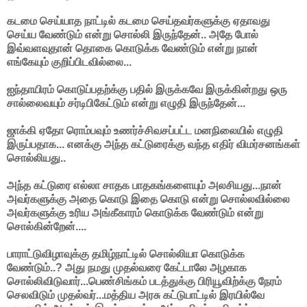
கடமை செய்யாத நாட்டில் கடமை செய்தவர்களுக்கு ஏதாவது
செய்ய வேண்டும் என்று சொல்லி இருந்தேன்.. அதே போல்
இவ்வளவுதான் தொகை கொடுக்க வேண்டும் என்று நான்
எங்கேயும் குறிப்பிடவில்லை...
ஐந்தாயிரம் கொடுப்பதற்க்கு பதில் இருக்கவே இருக்கின்றது ஒரு
சால்லைவயும் சர்டிபிகேட்டும் என்று எழுதி இருந்தேன்...
ஜாக்கி ஏதோ ரொம்பவும் உணர்ச்சிவசப்பட்ட மனநிலையில் எழுதி
இருப்பதாக... எனக்கு அந்த கட்டுரைக்கு வந்த எதிர் விமர்சனங்கள்
சொல்லியது..
அந்த கட்டுரை எல்லா சாதக பாதகங்களையும் அலசியது...நான்
அவர்களுக்கு அதை கொடு இதை கொடு என்று சொல்லவில்லை
அவர்களுக்கு உரிய அங்கீகாரம் கொடுக்க வேண்டும் என்று
சொல்கின்றேன்....
பாராட்டுவிழாவுக்கு தமிழ்நாட்டில் சொல்லியா கொடுக்க
வேண்டும்..? அது நமது முதல்வரை கேட்டாலே அழகாக
சொல்லிவிடுவார்...பெண்சிங்கம் படத்துக்கு பிரியூவிற்க்கு நேரம்
செலவிடும் முதல்வர்...மத்திய அரசு கட்டுபாட்டில் இரயில்வே