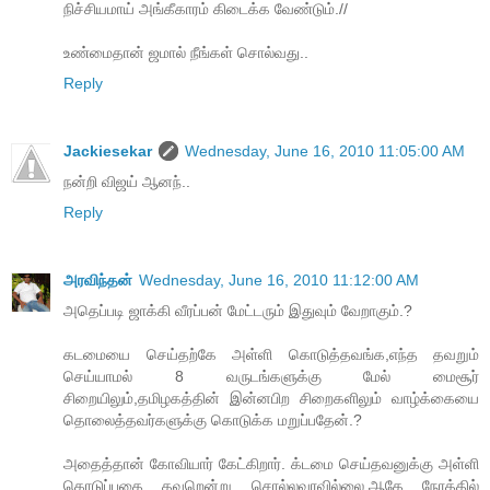
நிச்சியமாய் அங்கீகாரம் கிடைக்க வேண்டும்.//
உண்மைதான் ஜமால் நீங்கள் சொல்வது..
Reply
Jackiesekar
Wednesday, June 16, 2010 11:05:00 AM
நன்றி விஜய் ஆனந்..
Reply
அரவிந்தன்
Wednesday, June 16, 2010 11:12:00 AM
அதெப்படி ஜாக்கி வீரப்பன் மேட்டரும் இதுவும் வேறாகும்.?
கடமையை செய்தற்கே அள்ளி கொடுத்தவங்க,எந்த தவறும்
செய்யாமல் 8 வருடங்களுக்கு மேல் மைசூர்
சிறையிலும்,தமிழகத்தின் இன்னபிற சிறைகளிலும் வாழ்க்கையை
தொலைத்தவர்களுக்கு கொடுக்க மறுப்பதேன்.?
அதைத்தான் கோவியார் கேட்கிறார். க்டமை செய்தவனுக்கு அள்ளி
கொடுப்பதை தவறென்று சொல்லவரவில்லை.ஆதே நேரத்தில்