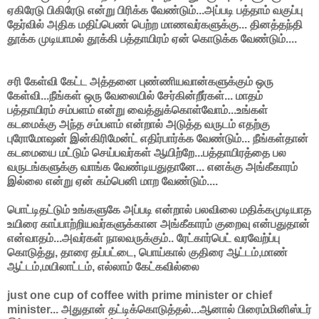
ஏகிரேடு பிகிரேடு என்று பிரிக்க வேண்டும்...அப்படி பத்தாம் வகுப்பு
தேர்வில் அதிக மதிப்பெண் பெற்ற மாணவர்களுக்கு... தினத்தந்தி
தூக்க முடியாமல் தூக்கி பத்தாயிரம் ஏன் கொடுக்க வேண்டும்....
சரி கேள்வி கேட்ட அத்தனை புண்ணியவான்களுக்கும் ஒரு
கேள்வி...நீங்கள் ஒரு வேலையில் சேர்கின்றீர்கள்... மாதம்
பத்தாயிரம் சம்பளம் என்று வைத்துக்கொள்வோம்...உங்கள்
கடமைக்கு அந்த சம்பளம் என்றால் அடுத்த வருடம் எதற்கு
புரோமோஷன் இன்கிரிமேன்ட் எதிர்பார்க்க வேண்டும்... நீங்கள்தான்
கடமையை மட்டும் செய்பவர்கள் ஆயிற்றே...பத்தாயிரத்தை பல
வருடங்களுக்கு வாங்க வேண்டியதுதானே... எனக்கு அங்கீகாரம்
இல்லை என்று ஏன் கம்பெனி மாற வேண்டும்....
பொட்டிதட்டும் உங்களுகே அப்படி என்றால் பலவிலை மதிக்கமுடியாத
உயிரை காப்பாற்றியவர்களுக்கான அங்கீகாரம் குறைவு என்பதுதான்
என்வாதம்...அவர்கள் நாலவருக்கும்.. ரேட்கார்பெட் வரவேற்ப்பு
கொடுத்து, தாரை தப்பட்டை, பொய்கால் குதிரை ஆட்டம்,மாண்
ஆட்டம்,மயிலாட்டம், எல்லாம் கேட்கவில்லை
just one cup of coffee with prime minister or chief
minister... அதுதான் தட்டிக்கொடுத்தல்...ஆனால் பிரைம்மினிஸ்டர்