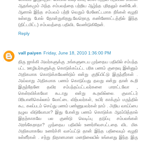
ஆதங்கமும் அந்த சம்பவத்தை பற்றிய ஆழ்ந்த புரிதலும் கண்டேன்.
ஆனால் இந்த சம்பவம் பற்றி வெறும் மேலோட்டமாக நீங்கள் எழுதி
உள்ளது போல் தோன்றுகிறது.வேறொரு கண்ணோட்டத்தில் இந்த
(திட்டமிட்ட) சம்பவத்தை பதிவிட வேண்டுகிறேன்.
Reply
vall paiyen
Friday, June 18, 2010 1:36:00 PM
திரு ஜாக்கி அவர்களுக்கு ,உங்களுடைய முந்தைய பதிவில் சம்பந்த
பட்ட ஊழியர்களுக்கு கொடுக்கப்பட்ட பரிசு பணம் குறைவு இன்னும்
அதிகமாக கொடுக்கவேண்டும் என்று குறிப்பிட்டு இருந்தீர்கள் .
அவ்வாறு அதிகமாக பணம் கொடுப்பது தவறு என்று தான் கூறி
இருந்தேனே தவிர சம்பந்தப்பட்டவர்களை பாராட்டவோ ,
கெள்ரவிக்கவோ கூடாது என்று கூறவில்லை. குவாட்டர்
பிரியானிகெல்லாம் வோட்டை விற்பவர்கள், உயிர் காக்கும் மருந்தில்
கூட கலப்படம் செய்து பணம் பண்ணுபவர்கள் நாம் . அறிய வாய்ப்பை
நழுவ விடுவோமா? இது போன்று பணம் கொடுக்க ஆரம்பித்தால்
இதற்காகவே பல குண்டு வெடிப்பு தடுப்பு சம்பவங்கள்
அரங்கேறாதா? முந்தைய பதிவில் உணர்சிவசபட்டதை விட மிக
அதிகமாகவே உணர்ச்சி வசப்பட்டு தான் இந்த பதிவையும் எழுதி
உள்ளீர்கள் . சற்று நிதானமான மனநிலையில் உங்களது இந்த இரு