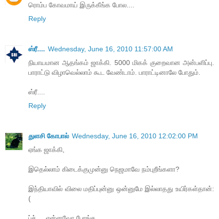
ரொம்ப கோவமாய் இருக்கீங்க போல....
Reply
ஸ்ரீ....
Wednesday, June 16, 2010 11:57:00 AM
நியாயமான ஆதங்கம் ஜாக்கி. 5000 மிகக் குறைவான அன்பளிப்பு.
பாராட்டு விழாவெல்லாம் கூட வேண்டாம். பாராட்டினாலே போதும்.
ஸ்ரீ....
Reply
துளசி கோபால்
Wednesday, June 16, 2010 12:02:00 PM
ஏங்க ஜாக்கி,
இதெல்லாம் கிடைக்குமுன்னு நெஜமாவே நம்புறீங்களா?
இந்தியாவில் விலை மதிப்புன்னு ஒன்னுமே இல்லாதது உயிர்கள்தான்:
(
ப்ச்.....என்னவோ போங்க....