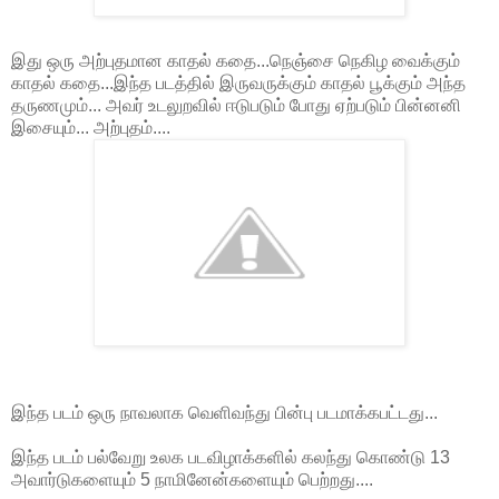
இது ஒரு அற்புதமான காதல் கதை...நெஞ்சை நெகிழ வைக்கும்
காதல் கதை...இந்த படத்தில் இருவருக்கும் காதல் பூக்கும் அந்த
தருணமும்... அவர் உடலுறவில் ஈடுபடும் போது ஏற்படும் பின்னனி
இசையும்... அற்புதம்....
இந்த படம் ஒரு நாவலாக வெளிவந்து பின்பு படமாக்கபட்டது...
இந்த படம் பல்வேறு உலக படவிழாக்களில் கலந்து கொண்டு 13
அவார்டுகளையும் 5 நாமினேன்களையும் பெற்றது....