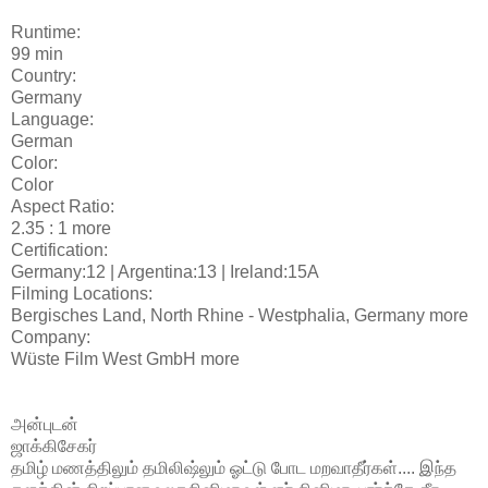
Runtime:
99 min
Country:
Germany
Language:
German
Color:
Color
Aspect Ratio:
2.35 : 1 more
Certification:
Germany:12 | Argentina:13 | Ireland:15A
Filming Locations:
Bergisches Land, North Rhine - Westphalia, Germany more
Company:
Wüste Film West GmbH more
அன்புடன்
ஜாக்கிசேகர்
தமிழ் மணத்திலும் தமிலிஷ்லும் ஓட்டு போட மறவாதீர்கள்.... இந்த