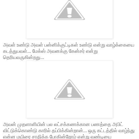
அவள் உண்டு அவள் பன்னிக்குட்டிகள் உண்டு என்று வாழ்க்கையை
கடத்துபவள்... மேக்ஸ் அவனக்கு கேன்சர் என்று
தெரியவருகின்றது...
அவன் முதளாளியின் பல லட்சக்கணக்கான பணத்தை அபிட்
விட்டுக்கொண்டு காரில் தப்பிக்கின்றான்... ஒரு கட்டத்தில் வாழ்ந்து
என்ன மயிரை சாதிக்க போகின்றோம் என்று வண்டியை