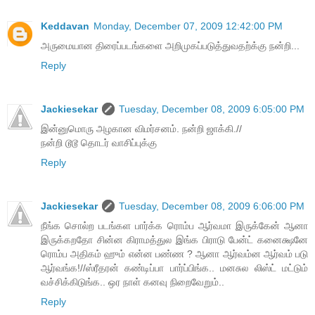
Keddavan
Monday, December 07, 2009 12:42:00 PM
அருமையான திரைப்படங்களை அறிமுகப்படுத்துவதற்க்கு நன்றி...
Reply
Jackiesekar
Tuesday, December 08, 2009 6:05:00 PM
இன்னுமொரு அழ‌கான‌ விம‌ர்ச‌ன‌ம். ந‌ன்றி ஜாக்கி.//
நன்றி டூடூ தொடர் வாசிப்புக்கு
Reply
Jackiesekar
Tuesday, December 08, 2009 6:06:00 PM
நீங்க சொல்ற படங்கள பார்க்க ரொம்ப ஆர்வமா இருக்கேன் ஆனா
இருக்கறதோ சின்ன கிராமத்துல இங்க பிராடு பேன்ட் கனைக்ஷனே
ரொம்ப அதிகம் ஹும் என்ன பண்ண ? ஆனா ஆர்வம்ன ஆர்வம் படு
ஆர்வங்க!//ஸ்ரீதரன் கண்டிப்பா பார்ப்பிங்க.. மனசுல லிஸ்ட் மட்டும்
வச்சிக்கிடுங்க.. ஒர நாள் கனவு நிறைவேறும்..
Reply