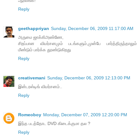
ஆர்வங்க!
Reply
geethappriyan
Sunday, December 06, 2009 11:17:00 AM
அருமை ஜாக்கிஅண்ணே,
சிறப்பான விமர்சனமும் படங்களும்,முன்பே பார்த்திருந்தாலும்
மீண்டும் பார்க்க தூண்டுகிறது
Reply
creativemani
Sunday, December 06, 2009 12:13:00 PM
இன்டரஸ்டிங் விமர்சனம்..
Reply
Romeoboy
Monday, December 07, 2009 12:20:00 PM
இந்த படத்தோட DVD கிடைக்குமா தல ?
Reply