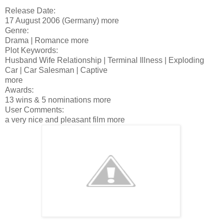
Release Date:
17 August 2006 (Germany) more
Genre:
Drama | Romance more
Plot Keywords:
Husband Wife Relationship | Terminal Illness | Exploding
Car | Car Salesman | Captive
more
Awards:
13 wins & 5 nominations more
User Comments:
a very nice and pleasant film more