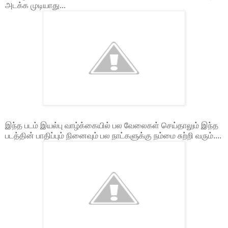
அடக்க முடியாது...
இந்த படம் இயல்பு வாழ்க்கையில் பல வேலைகள் செய்தாலும் இந்த
படத்தின் பாதிப்பும் நினைவும் பல நாட்களுக்கு நம்மை சுற்றி வரும்....