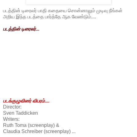
படத்தின் டிரைலர் பாதி கதையை சொன்னாலும் முடிவு நீங்கள்
அறிய இந்த படத்தை பார்த்தே ஆக வேண்டும்....
படத்தின் டிரைலர்...
படக்குழுவினர் விபரம்....
Director:
Sven Taddicken
Writers:
Ruth Toma (screenplay) &
Claudia Schreiber (screenplay) ...