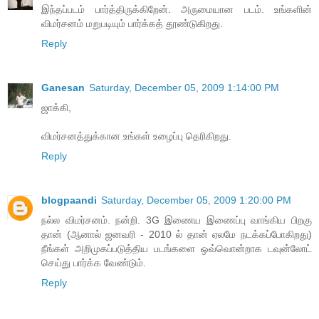
இந்தப்படம் பார்த்திருக்கிறேன். அருமையான படம். உங்களின்
விமர்சனம் மறுபடியும் பார்க்கத் தூண்டுகிறது.
Reply
Ganesan
Saturday, December 05, 2009 1:14:00 PM
ஜாக்கி,
விமர்சனத்துக்கான உங்கள் உழைப்பு தெரிகிறது.
Reply
blogpaandi
Saturday, December 05, 2009 1:20:00 PM
நல்ல விமர்சனம். நன்றி. 3G இணைய இணைப்பு வாங்கிய பிறகு
தான் (ஆனால் ஜனவரி - 2010 ல் தான் ஏலமே நடக்கப்போகிறது)
நீங்கள் அறிமுகப்படுத்திய படங்களை ஒவ்வொன்றாக டவுன்லோட்
செய்து பார்க்க வேண்டும்.
Reply