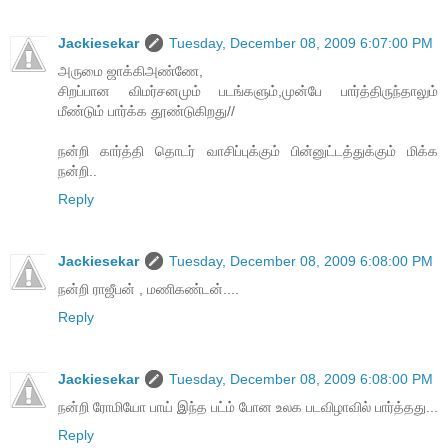
Jackiesekar
Tuesday, December 08, 2009 6:07:00 PM
அருமை ஜாக்கிஅண்ணே,
சிறப்பான விமர்சனமும் படங்களும்,முன்பே பார்த்திருந்தாலும்
மீண்டும் பார்க்க தூண்டுகிறது//
நன்றி கார்த்தி தொடர் வாசிப்புக்கும் பின்னுட்டத்துக்கும் மிக்க
நன்றி..
Reply
Jackiesekar
Tuesday, December 08, 2009 6:08:00 PM
நன்றி ராஜீபன் , மணிகண்டன்....
Reply
Jackiesekar
Tuesday, December 08, 2009 6:08:00 PM
நன்றி ரோமியோ பாய் இந்த பட்ம் போன உலக படவிழாவில் பார்த்தது...
Reply