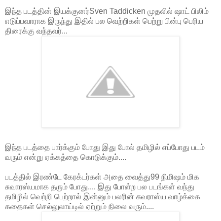
இந்த படத்தின் இயக்குனர்Sven Taddicken முதலில் ஷாட் பிலிம்
எடுப்பவாராக இருந்து இதில் பல வெற்றிகள் பெற்று பின்பு பெரிய
திரைக்கு வந்தவர்...
இந்த படத்தை பார்க்கும் போது இது போல் தமிழில் எப்போது படம்
வரும் என்று ஏக்கத்தை கொடுக்கும்....
படத்தில் இரண்டே கேரக்டர்கள் அதை வைத்து99 நிமிஷம் மிக
சுவாரஸ்யமாக தரும் போது.... இது போள்ற பல படங்கள் வந்து
தமிழில் வெற்றி பெற்றால் இன்னும் பலரின் சுவராஸ்ய வாழ்க்கை
கதைகள் செல்லுலாய்டில் ஏற்றும் நிலை வரும்....