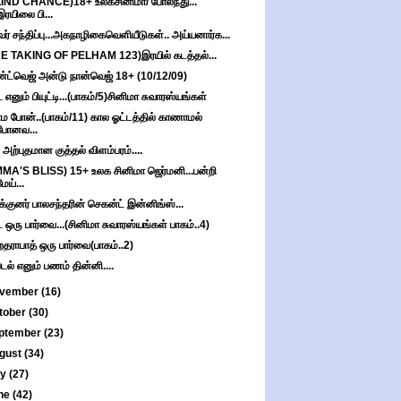
IND CHANCE)18+ உலகசினிமா/ போலந்து...
இரயிலை பி...
வர் சந்திப்பு...அகநாழிகைவெளியீடுகள்.. அய்யனார்க...
E TAKING OF PELHAM 123)இரயில் கடத்தல்...
்ட்வெஜ் அன்டு நான்வெஜ் 18+ (10/12/09)
் எனும் பியுட்டி...(பாகம்/5)சினிமா சுவாரஸ்யங்கள்
ாம போன்..(பாகம்/11) கால ஓட்டத்தில் காணாமல்
போனவ...
 அற்புதமான குத்தல் விளம்பரம்....
MA'S BLISS) 15+ உலக சினிமா ஜெர்மனி...பன்றி
மேய்...
்குனர் பாலசந்தரின் செகன்ட் இன்னிங்ஸ்...
் ஒரு பார்வை...(சினிமா சுவாரஸ்யங்கள் பாகம்..4)
ராபாத் ஒரு பார்வை(பாகம்..2)
டெல் எனும் பணம் தின்னி....
vember
(16)
tober
(30)
ptember
(23)
gust
(34)
ly
(27)
ne
(42)