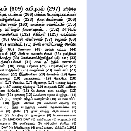
வம்
(609)
தமிழகம்
(297)
பார்த்தே
்டிய படங்கள்
(266)
பார்க்க வேண்டியபடங்கள்
தமிழ்சினிமா
(223)
திரைவிமர்சனம்
(206)
விமர்சனம்
(163)
கலக்கல் சாண்ட்விச்
(155)
ு பார்க்கும் நினைவுகள்....
(152)
அரசியல்
உலகசினிமா
(132)
திரில்லர்
(125)
டைம்பாஸ்
(98)
செய்தி விமர்சனம்
(97)
சமுகம்
(86)
(83)
ஹாலிவுட்
(71)
மினி சாண்ட்வெஜ் அண்டு
ஜ்
(68)
சென்னை
(48)
பதிவர் வட்டம்
(44)
பவம்
(42)
சினிமா சுவாரஸ்யங்கள்
(38)
நன்றிகள்
ுக்காத்து
(33)
சென்னையில்(தமிழ்நாட்டில்) வாழ
(33)
ிரைப்படங்கள்
(31)
கால ஓட்டத்தில் காணாமல்
ள்.
(30)
எனது பார்வை
(29)
யாழினிஅப்பா
(27)
ிமா.திரில்லர்
(26)
கடிதங்கள்
(23)
கண்டனம்
(23)
சினிமா
(22)
இந்திசினிமா
(20)
கிளாசிக்
(19)
ஜோக்
ங்களூர்
(19)
மலையாளம்.
(19)
போட்டோ
(18)
கள்
(17)
கொரியா
(17)
சிறுகதை
(17)
எனக்கு பிடித்த
து ஏன்? எனக்கு பிடிக்கும்
(15)
கதைகள்
(15)
கவிதை
ான ரிப்போர்ட்
(13)
சென்னை உலக படவிழா
(13)
னிமா
(12)
புனைவு
(12)
சென்னைமாநகர பேருந்து...
(11)
ம்
(10)
மனதில் நிற்கும் மனிதர்கள்
(10)
வேலைவாய்ப்பு
்
(10)
இந்திய சினிமா
(9)
சென்னை வரலாறு
(9)
ை
(9)
இந்த படத்துக்கு வசனம் தேவையில்லை
(8)
கள்
(8)
திகில்
(7)
நான் ரசித்த வீடியோக்கள்
(7)
ள்
(7)
மீள்பதிவு
(7)
திரைஇசை
(6)
பெண்களுக்கான
ை
(6)
MADRAS DAY
(5)
என்கேமரா
(5)
குறும்படம்
(5)
கதைகள்
(5)
மணிரத்னம்
(5)
ஸ்பெயின் சினிமா
(5)
 DAY
(4)
இங்கிலாந்து
(4)
உலககோப்பை கிரிக்கெட்/2011