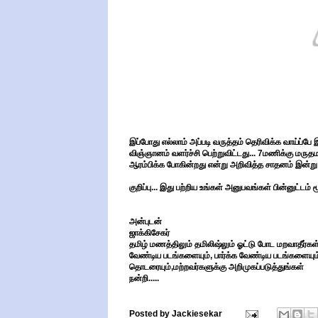
இப்போது எல்லாம் அப்படி வருத்தம் தெரிவிக்க வாய்ப்பே
விஞ்ஞானம் வளர்ச்சி பெற்றுவிட்டது... 7மணிக்கு மரு
ஆரம்பிக்க போகின்றது என்று அறிவித்த சாதனம் இன்று ச
குறிப்பு... இது பற்றிய உங்கள் அனுபவங்கள் பின்னுட்டம் 
அன்புடன்
ஜாக்கிசேகர்
தமிழ் மணத்திலும் தமிலிஷ்லும் ஓட்டு போட மறவாதீர்கள்.
வேண்டிய படங்களையும், பார்க்க வேண்டிய படங்களையும்
தொடரையும்,மற்றவர்களுக்கு அறிமுகப்படுத்துங்கள்
நன்றி.....
Posted by
Jackiesekar