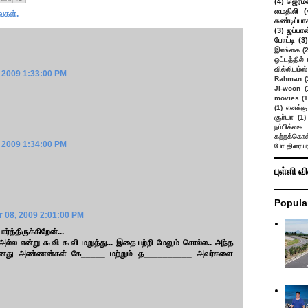
(4)
ஜெர்ம
மைதிலி
(
ைகள்.
கண்டிப்பா
(3)
ஜப்பான
போட்டி
(3)
இலங்கை
(
ஓட்டத்தில்
வில்லியம்ஸ்
 2009 1:33:00 PM
Rahman
(
Ji-woon
(
movies
(1
(1)
எனக்கு
சூர்யா
(1)
நம்பிக்கை 
கற்றக்கொள்
 2009 1:34:00 PM
போ.திரையர
புள்ளி வ
Popula
 08, 2009 2:01:00 PM
்த்திருக்கிறேன்...
்ல என்று கூவி கூவி மறுத்து... இதை பற்றி மேலும் சொல்ல.. அந்த
 எனது அண்ணன்கள் கே_____ மற்றும் த__________ அவர்களை