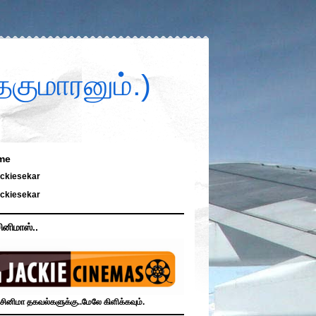
குமாரனும்.)
me
ckiesekar
ckiesekar
ினிமாஸ்..
சினிமா தகவல்களுக்கு..மேலே கிளிக்கவும்.