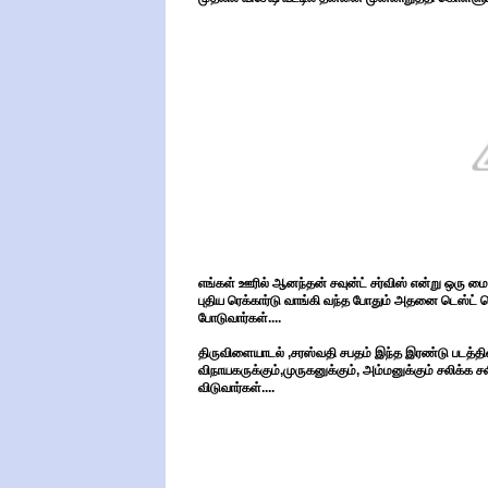
எங்கள் ஊரில் ஆனந்தன் சவுன்ட் சர்விஸ் என்று ஒரு ம
புதிய ரெக்கார்டு வாங்கி வந்த போதும் அதனை டெஸ்ட் ச
போடுவார்கள்....
திருவிளையாடல் ,சரஸ்வதி சபதம் இந்த இரண்டு படத்தி
விநாயகருக்கும்,முருகனுக்கும், அம்மனுக்கும் சலிக்க 
விடுவார்கள்....