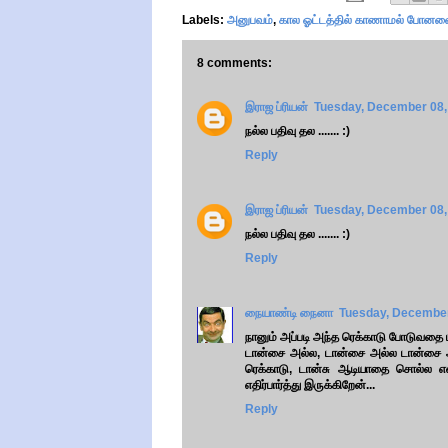
Labels:
அனுபவம்
,
கால ஓட்டத்தில் காணாமல் போனவ
8 comments:
இராஜ ப்ரியன்
Tuesday, December 08,
நல்ல பதிவு தல ....... :)
Reply
இராஜ ப்ரியன்
Tuesday, December 08,
நல்ல பதிவு தல ....... :)
Reply
நையாண்டி நைனா
Tuesday, December
நானும் அப்படி அந்த ரெக்காடு போடுவதை பார
டான்சை அல்ல, டான்சை அல்ல டான்சை அல
ரெக்காடு, டான்சு ஆடியாதை சொல்ல
எதிர்பார்த்து இருக்கிறேன்...
Reply