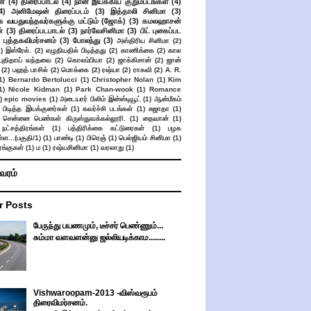
ன்
(4)
திரைப்பாடல்
(4)
நான் இயக்கிய குறும்படங்கள்
(4)
4)
அனிமேஷன் திரைப்படம்
(3)
இத்தாலி சினிமா
(3)
க வயதுவந்தவர்களுக்கு மட்டும் (ஜோக்)
(3)
கமலஹாசன்
்
(3)
திரைப்படபாடல்
(3)
நார்வேசினிமா
(3)
பிட் புகைப்பட
புத்தகவிமர்சனம்
(3)
போலந்து
(3)
அஸ்திரிய சினிமா
(2)
2)
இஸ்ரேல்.
(2)
எழுதியதில் பிடித்தது
(2)
காணிக்கை
(2)
கால
 புதிதாய் வந்தவை
(2)
கொலம்பியா
(2)
ஜாக்கிசான்
(2)
ஜான்
(2)
பஹத் பாசில்
(2)
மொக்கை
(2)
ரஷ்யா
(2)
ராகவி
(2)
A. R.
1)
Bernardo Bertolucci
(1)
Christopher Nolan
(1)
Kim
1)
Nicole Kidman
(1)
Park Chan-wook
(1)
Romance
)
epic movies
(1)
அடையார் பிலிம் இன்ஸ்டியூட்
(1)
ஆன்மீகம்
 பிடித்த இயக்குனர்கள்
(1)
கவர்ச்சி படங்கள்
(1)
சுஜாதா
(1)
சென்னை பெண்கள் கிருஸ்துவக்கல்லூரி.
(1)
தைவான்
(1)
நட்சத்திரங்கள்
(1)
பத்திரிக்கை கட்டுரைகள்
(1)
பழக
ள...(பகுதி/1)
(1)
பாண்டி
(1)
பிரெஞ்
(1)
பெல்ஜியம் சினிமா
(1)
ங்குகள்
(1)
ம
(1)
ரஷ்யசினிமா
(1)
வரலாறு
(1)
ிவரம்
r Posts
பேருந்து பயணமும், டீச்சர் பெண்ணும்...
சும்மா வளவளன்னு ஜல்லியடிக்காம........
Vishwaroopam-2013 -விஸ்வரூபம்
திரைவிமர்சனம்.