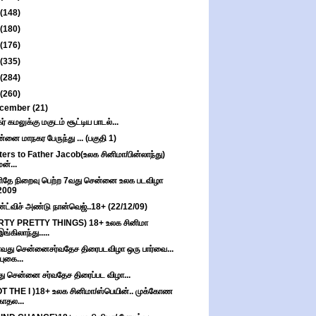
(148)
(180)
(176)
(335)
(284)
(260)
cember
(21)
கர் கமலுக்கு மகுடம் சூட்டிய பாடல்...
்னை மாநகர பேருந்து ... (பகுதி 1)
ters to Father Jacob(உலக சினிமா/பின்லாந்து)
மன்...
தே நிறைவு பெற்ற 7வது சென்னை உலக படவிழா
2009
்ட்விச் அண்டு நான்வெஜ்..18+ (22/12/09)
IRTY PRETTY THINGS) 18+ உலக சினிமா
இங்கிலாந்து.....
வது சென்னைசர்வதேச திரைபடவிழா ஒரு பார்வை...
(புகை...
ு சென்னை சர்வதேச திரைப்பட விழா...
T THE I )18+ உலக சினிமா/ஸ்பெயின்.. முக்கோண
காதல...