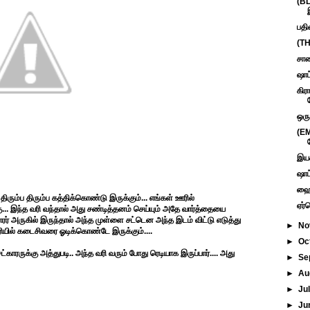
(BL
பதி
(TH
சாண
ஷாட
கிர
ஒரு
(EM
இயக
ஷாட
ஹைத
திரும்ப திரும்ப கத்திக்கொண்டு இருக்கும்... எங்கள் ஊரில்
ஏர்
.. இந்த வரி வந்தால் அது சண்டித்தனம் செய்யும் அதே வார்த்தையை
காரர் அருகில் இருந்தால் அந்த முள்ளை சட்டென அந்த இடம் விட்டு எடுத்து
►
No
ரியில் கடைசிவரை ஓடிக்கொண்டே இருக்கும்....
►
Oc
ாரருக்கு அத்துபடி.. அந்த வரி வரும் போது ரெடியாக இருப்பார்.... அது
►
Se
►
Au
►
Ju
►
Ju