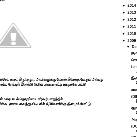
►
2014
►
2013
►
2012
►
2011
►
2010
▼
2009
▼
De
நடி
சென
Let
இனி
ைக்செட் கடை இருந்தது... அவர்களுக்கு வேலை இல்லாத போதும் அல்லது
ெய்ய ரோட்டில் இரண்டு பெரிய புனலை கட்டி ஊருக்கே பாட்டு
சாண
(D
ன் உரையாடல் தொகுப்பை மார்கழி மாதத்தில்
சலிக்க புனலை வைத்து விடியலில் 4,30மணிக்கு தினமும் போட்டு
ஏழா
7வத
(DO