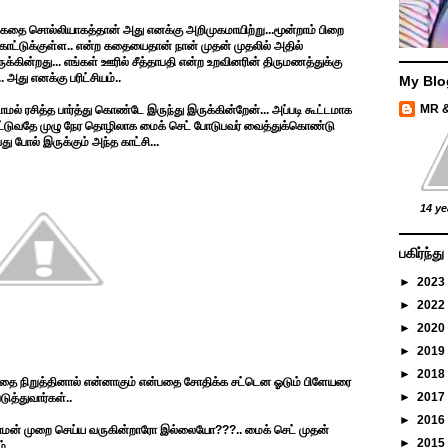
கதை சொல்லியாகத்தான் அது எனக்கு அறிமுகமாயிற்று...மூன்றாம் பிறை
ர காட்டுக்குள்ள.. என்ற கதையைதான் நான் முதன் முதலில் அதில்
க்கின்றது... எங்கள் ஊரில் சீத்தாபதி என்ற உறவினரின் திருமணத்துக்கு
 அது எனக்கு பரிட்சியம்..
My Blo
MR 
் ரசித்த பார்த்து கொண்டே இருந்து இருக்கின்றேன்... அப்படி கூட்டமாக
ட்டுவதே முழு நேர தொழிலாக மைக் செட் போடுபவர் வைத்துக்கொண்டு
வது போல் இருக்கும் அந்த காட்சி...
14 ye
பகிர்ந்
►
2023
►
2022
►
2020
►
2019
►
2018
 ஓடுவதை நிறுத்தினால் என்னாகும் என்பதை சோதிக்க சட்டென ஓடும் பிளேயரை
►
2017
ுத்துவார்கள்..
►
2016
ய் மாமன் முறை செய்ய வருகின்றாரோ இல்லையோ???.. மைக் செட் முதன்
►
2015
...