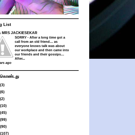
g List
& MRS JACKIESEKAR
SORRY
-
After a long time got a
call from an old friend… as
everyone knows talk was about
our workplace and then came into
our friends and their gossips…
After...
ars ago
து கொண்டது
(3)
(6)
(2)
(10)
(45)
(99)
(90)
(107)