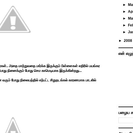
►
M
►
Ap
►
Ma
►
Fe
►
Ja
►
2008
என் எழு
பார்கள்.. அதை மாற்றுவதை பார்க்க இருக்கும் பிள்ளைகள் எதிரில் பயங்கர
ப்போது நினைக்கும் போது செம காமெடியாக இருக்கின்றது...
வரும் போது நிலையத்தில் எற்பட்ட சிறுதடங்கல் காரணமாக பாடலில்
பழைய ச