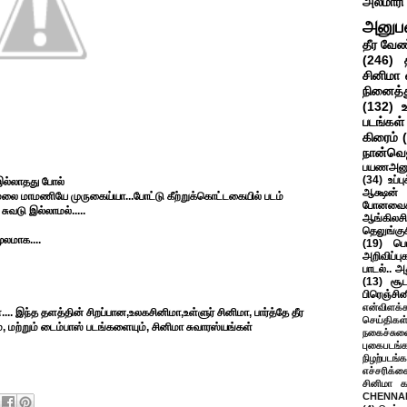
அலமாரி
அனுப
தீர வேண
(246)
சினிமா 
நினைத்த
(132)
படங்கள்
கிரைம்
நான்வெ
பயணஅனு
(34)
உப்ப
 இல்லாதது போல்
ஆக்ஷன் த
தமலை மாமணியே முருகைய்யா...போட்டு கீற்றுக்கொட்டகையில் படம்
போனவைக
ுவடு இல்லாமல்.....
ஆங்கிலசின
தெலுங்கு
மூலமாக....
(19)
பெ
அறிவிப்பு
பாடல்.. அ
(13)
சூட
பிரெஞ்சி
என்விளக்க
... இந்த தளத்தின் சிறப்பான,உலகசினிமா,உள்ளுர் சினிமா, பார்த்தே தீர
செய்திகள
, மற்றும் டைம்பாஸ் படங்களையும், சினிமா சுவாரஸ்யங்கள்
நகைச்சுவ
புகைபடங்
நிழற்படங்க
எச்சரிக்க
சினிமா 
CHENNAI