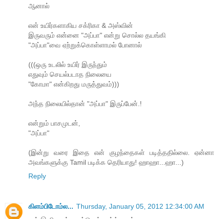
ஆனால்
என் உயிர்களாகிய சக்ரிகா & அஸ்வின்
இருவரும் என்னை "அப்பா" என்று சொல்ல தயங்கி
"அப்பா"வை ஏற்றுக்கொள்ளாமல் போனால்
(((ஒரு உடலில் உயிர் இருந்தும்
எதுவும் செயல்படாத நிலையை
"கோமா" என்கிறது மருத்துவம்)))
அந்த நிலையில்தான் "அப்பா" இருப்பேன்.!
என்றும் பாசமுடன்,
"அப்பா"
(இன்று வரை இதை என் குழந்தைகள் படித்ததில்லை. ஏன்னா
அவங்களுக்கு Tamil படிக்க தெரியாது! ஹாஹா...ஹா...)
Reply
கிளம்பிடோம்ல...
Thursday, January 05, 2012 12:34:00 AM