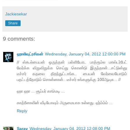
Jackiesekar
Share
9 comments:
ஹாலிவுட்ரசிகன்
Wednesday, January 04, 2012 12:00:00 PM
// ஸ்கூல்பையன் ஒருத்தன் பள்ளியோட பாத்ரூம்ல மாஸ்டர்பேட்
வேர்க்க விறுவிறுக்க செய்து கொண்டு இருந்தான்...சட்டுன்னு
டீச்சர் கதவை திறந்துட்டாங்க.. பையன் வேர்வையோடும்
பதட்டத்தோடும் சொன்னான்.. டீச்சர் உங்களுக்கு 100ஆயுசு... //
ஹா ஹா ... சூப்பர் காமெடி ...
காத்ரீனாவின் வீடியோவும் அருமையாக உள்ளது. ஹ்ம்ம்ம் ...
Reply
Sarav
Wednesday, January 04, 2012 12:08:00 PM