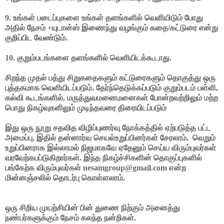
9. உங்கள் படைப்புகளை உங்கள் தளங்களில் வெளியிடும் போது
அதில் நேசம் +யுடான்ஸ் இணைந்து வழங்கும் கதை/கட்டுரை என்று
குறிப்பிட வேண்டும்.
10. குறும்படங்களை தளங்களில் வெளியிடக்கூடாது.
சிறந்த முதல் பத்து சிறுகதைகளும் கட்டுரைகளும் தொகுத்து ஒரு
புத்தகமாக வெளியிடப்படும். தேர்ந்தெடுக்கப்படும் குறும்படம் பள்ளி,
கல்வி கூடங்களில், மருத்துவமனைமனைகள் போன்றவற்றிலும் மற்ற
பொது நிகழ்வுகளிலும் முடிந்தவரை திரையிடப்படும்
இது ஒரு நூறு சதவித விழிப்புணர்வு நோக்கத்தில் ஏற்படுத்த பட்ட
அமைப்பு, இதில் தன்னார்வ செயல்உறுப்பினர்கள் சேரலாம். வெறும்
உறுப்பினராக இல்லாமல் நிஜமாகவே ஏதேனும் செய்ய விரும்புவர்கள்
வரவேற்கபப்டுகிறார்கள். இந்த நிகழ்ச்சிகளின் தொகுப்புகளில்
பங்கேற்க விரும்புவர்கள் nesamgroup@gmail.com என்ற
மின்னஞ்சலில் தொடர்பு கொள்ளலாம்.
ஒரு சிறிய முயற்சியின் பின் துணை நிற்கும் அனைத்து
நண்பர்களுக்கும் நேசம் கலந்த நன்றிகள்.