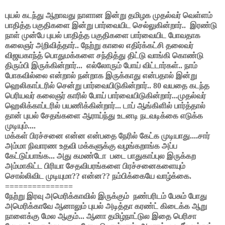
புயல் கடந்து ஆறாவது நாளான இன்று தமிழக முதல்வர் வெள்ளம்
பாதித்த பகுதிகளை இன்று பார்வையிட செல்லுகின்றார்.. இரண்டு
நாள் முன்பே புயல் பாதித்த பகுதிகளை பார்வையிட போவதாக
கலைஞர் அறிவித்தார்.. நேற்று காலை எதிர்க்கட்சி தலைவர்
விஜயகாந்த் பொதுமக்களை சந்தித்து திட்டு வாங்கி கொண்டு
திரும்பி இருக்கின்றார்... எல்லோரும் போய் விட்டார்கள்.. நாம்
போகவில்லை என்றால் நன்றாக இருக்காது என்பதால் இன்று
ஹெலிகாப்டரில் சென்று பார்வையிடுகின்றார்.. 80 வயதை கடந்த
பெரியவர் கலைஞர் காரில் போய் பார்வையிடுகின்றார்...முதல்வர்
ஹெலிக்காப்டரில் பயணிக்கின்றார்... டாப் ஆங்கிளில் பார்த்தால்
தான் புயல் சேதங்களை ஆராய்ந்து உடனடி நடவடிக்கை எடுக்க
முடியும்....
மக்கள் பிரச்சனை என்ன என்பதை நேரில் கேட்க முடியாது....சார்
அம்மா நிவாரண உதவி மக்களுக்கு வழங்கறாங்க அப்ப
கேட்டுப்பாங்க... அது கமண்டோ படை பாதுகாப்புல இருக்கற
அம்மாகிட்ட பிரியா சேதவிபரங்களை பிரச்சனைகளையும்
சொல்லிவிட முடியுமா?? என்ன?? நம்பிக்கையே வாழ்க்கை.
===============
நேற்று இரவு அமெரிக்காவில் இருக்கும் நண்பரிடம் பேசும் போது
அமெரிக்காவே ஆனாலும் புயல் அடித்தா கரண்ட் கிடைக்க ஆறு
நாளைக்கு மேல ஆகும்... ஆனா தமிழ்நாட்டுல இதை பெரிசா