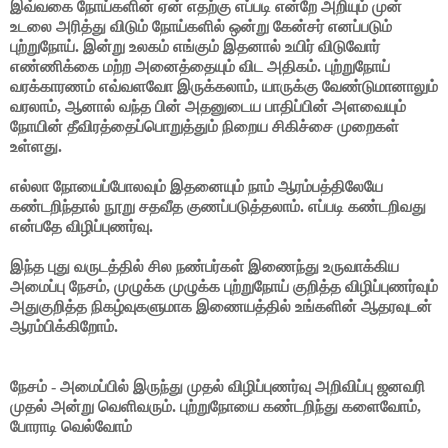
இவ்வகை நோய்களின் ஏன் எதற்கு எப்படி என்றே அறியும் முன்
உடலை அரித்து விடும் நோய்களில் ஒன்று கேன்சர் எனப்படும்
புற்றுநோய். இன்று உலகம் எங்கும் இதனால் உயிர் விடுவோர்
எண்ணிக்கை மற்ற அனைத்தையும் விட அதிகம். புற்றுநோய்
வரக்காரணம் எவ்வளவோ இருக்கலாம், யாருக்கு வேண்டுமானாலும்
வரலாம், ஆனால் வந்த பின் அதனுடைய பாதிப்பின் அளவையும்
நோயின் தீவிரத்தைப்பொறுத்தும் நிறைய சிகிச்சை முறைகள்
உள்ளது.
எல்லா நோயைப்போலவும் இதனையும் நாம் ஆரம்பத்திலேயே
கண்டறிந்தால் நூறு சதவீத குணப்படுத்தலாம். எப்படி கண்டறிவது
என்பதே விழிப்புணர்வு.
இந்த புது வருடத்தில் சில நண்பர்கள் இணைந்து உருவாக்கிய
அமைப்பு நேசம், முழுக்க முழுக்க புற்றுநோய் குறித்த விழிப்புணர்வும்
அதுகுறித்த நிகழ்வுகளுமாக இணையத்தில் உங்களின் ஆதரவுடன்
ஆரம்பிக்கிறோம்.
நேசம் - அமைப்பில் இருந்து முதல் விழிப்புணர்வு அறிவிப்பு ஜனவரி
முதல் அன்று வெளிவரும். புற்றுநோயை கண்டறிந்து களைவோம்,
போராடி வெல்வோம்