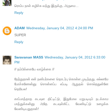
ரொம்ப நாள் கழிச்சு வந்து இருக்கு..அருமை...
Reply
ADAM
Wednesday, January 04, 2012 4:24:00 PM
SUPER
Reply
Saravanan MASS
Wednesday, January 04, 2012 6:33:00
PM
// நம்பிக்கையே வாழ்க்கை //
நேற்றுதான் என் நண்பர்களை தொடர்பு கொள்ள முடிந்தது. எல்லாமே
போச்சுணேன்னு சொன்னப்ப எப்படி ஆறுதல் சொல்றதுன்னே
தெரியல!
காப்பாத்தாத கடவுள திட்டிட்டு, இதுபோல மறுபடியும் நடக்காம
பாத்துக்கன்னு அதே கடவுள்கிட்ட‌ வேண்டிட்டு உழைக்க
வேண்டியதுதான்!