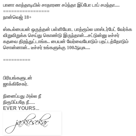
பானா காத்தாடியில் சாதாரண சம்ந்தா இப்போ டாப் சமந்தா....
=================
நான்வெஜ் 18+
ஸ்கூல்பையன் ஒருத்தன் பள்ளியோட பாத்ரூம்ல மாஸ்டர்பேட் வேர்க்க
விறுவிறுக்க செய்து கொண்டு இருந்தான்...சட்டுன்னு டீச்சர்
கதவை திறந்துட்டாங்க.. பையன் வேர்வையோடும் பதட்டத்தோடும்
சொன்னான்.. டீச்சர் உங்களுக்கு 100ஆயுசு....
==========
பிரியங்களுடன்
ஜாக்கிசேகர்.
நினைப்பது அல்ல நீ
நிரூபிப்பதே நீ.....
EVER YOURS...