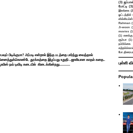
(3)
ஜப்பான
போட்டி
(3)
இலங்கை
(
ஓட்டத்தில்
வில்லியம்ஸ்
Rahman
(
Ji-woon
(
movies
(1
(1)
எனக்கு
சூர்யா
(1)
நம்பிக்கை 
கற்றக்கொள்
போ.திரையர
பவும் பிடிக்குமா? அப்படி என்றால் இந்த படத்தை பார்த்து வைத்தால்
ைத்துக்கொண்டே தூக்கத்தை இழப்பது உறுதி-..ஜாலியான காதல் கதை..
புள்ளி வ
விஸ் நவ் டிவிடி கடையில்
கிடைக்கின்றது............
Popula