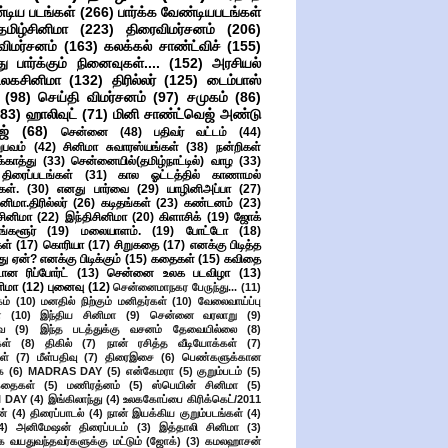
்டிய படங்கள்
(266)
பார்க்க வேண்டியபடங்கள்
தமிழ்சினிமா
(223)
திரைவிமர்சனம்
(206)
விமர்சனம்
(163)
கலக்கல் சாண்ட்விச்
(155)
ு பார்க்கும் நினைவுகள்....
(152)
அரசியல்
உலகசினிமா
(132)
திரில்லர்
(125)
டைம்பாஸ்
(98)
செய்தி விமர்சனம்
(97)
சமுகம்
(86)
(83)
ஹாலிவுட்
(71)
மினி சாண்ட்வெஜ் அண்டு
ஜ்
(68)
சென்னை
(48)
பதிவர் வட்டம்
(44)
பவம்
(42)
சினிமா சுவாரஸ்யங்கள்
(38)
நன்றிகள்
ுக்காத்து
(33)
சென்னையில்(தமிழ்நாட்டில்) வாழ
(33)
ிரைப்படங்கள்
(31)
கால ஓட்டத்தில் காணாமல்
ள்.
(30)
எனது பார்வை
(29)
யாழினிஅப்பா
(27)
ிமா.திரில்லர்
(26)
கடிதங்கள்
(23)
கண்டனம்
(23)
சினிமா
(22)
இந்திசினிமா
(20)
கிளாசிக்
(19)
ஜோக்
ங்களூர்
(19)
மலையாளம்.
(19)
போட்டோ
(18)
கள்
(17)
கொரியா
(17)
சிறுகதை
(17)
எனக்கு பிடித்த
து ஏன்? எனக்கு பிடிக்கும்
(15)
கதைகள்
(15)
கவிதை
ான ரிப்போர்ட்
(13)
சென்னை உலக படவிழா
(13)
னிமா
(12)
புனைவு
(12)
சென்னைமாநகர பேருந்து...
(11)
ம்
(10)
மனதில் நிற்கும் மனிதர்கள்
(10)
வேலைவாய்ப்பு
்
(10)
இந்திய சினிமா
(9)
சென்னை வரலாறு
(9)
ை
(9)
இந்த படத்துக்கு வசனம் தேவையில்லை
(8)
கள்
(8)
திகில்
(7)
நான் ரசித்த வீடியோக்கள்
(7)
ள்
(7)
மீள்பதிவு
(7)
திரைஇசை
(6)
பெண்களுக்கான
ை
(6)
MADRAS DAY
(5)
என்கேமரா
(5)
குறும்படம்
(5)
கதைகள்
(5)
மணிரத்னம்
(5)
ஸ்பெயின் சினிமா
(5)
 DAY
(4)
இங்கிலாந்து
(4)
உலககோப்பை கிரிக்கெட்/2011
ன்
(4)
திரைப்பாடல்
(4)
நான் இயக்கிய குறும்படங்கள்
(4)
4)
அனிமேஷன் திரைப்படம்
(3)
இத்தாலி சினிமா
(3)
க வயதுவந்தவர்களுக்கு மட்டும் (ஜோக்)
(3)
கமலஹாசன்