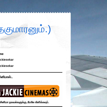
குமாரனும்.)
me
ckiesekar
ckiesekar
ினிமாஸ்..
சினிமா தகவல்களுக்கு..மேலே கிளிக்கவும்.