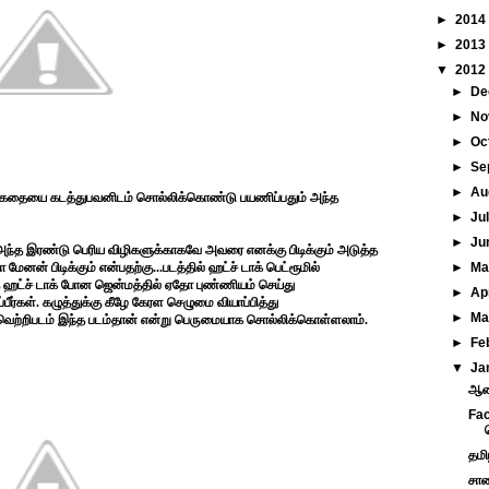
►
2014
►
2013
▼
2012
►
De
►
No
►
Oc
►
Se
►
Au
்...கதையை கடத்துபவனிடம் சொல்லிக்கொண்டு பயணிப்பதும் அந்த
►
Ju
►
Ju
..அந்த இரண்டு பெரிய விழிகளுக்காகவே அவரை எனக்கு பிடிக்கும் அடுத்த
னன் பிடிக்கும் என்பதற்கு...படத்தில் ஹட்ச் டாக் பெட்ரூமில்
►
M
 ஹட்ச் டாக் போன ஜென்மத்தில் ஏதோ புண்ணியம் செய்து
►
Ap
பீர்கள். கழுத்துக்கு கீழே கேரள செழுமை வியாப்பித்து
►
Ma
ைய வெற்றிபடம் இந்த படம்தான் என்று பெருமையாக சொல்லிக்கொள்ளலாம்.
►
Fe
▼
Ja
ஆனந
Fac
தமி
சாண