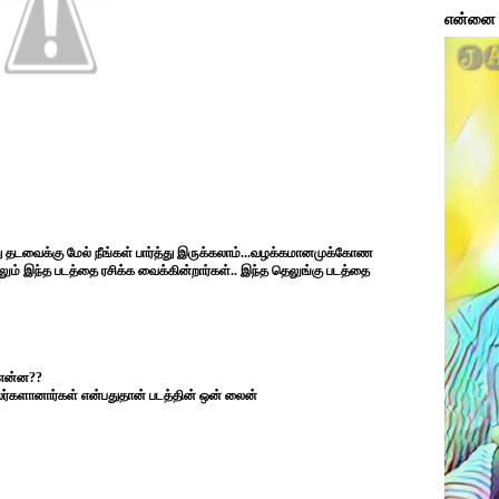
என்னை ப
ு தடவைக்கு மேல் நீங்கள் பார்த்து இருக்கலாம்...வழக்கமானமுக்கோண
லும் இந்த படத்தை ரசிக்க வைக்கின்றார்கள்.. இந்த தெலுங்கு படத்தை
 என்ன??
்களானார்கள் என்பதுதான் படத்தின் ஒன் லைன்