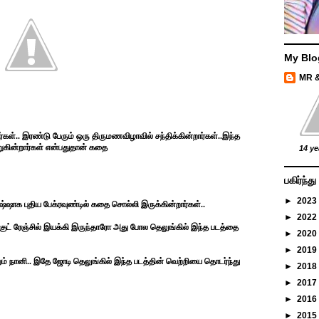
My Blo
MR 
ர்கள்.. இரண்டு பேரும் ஒரு திருமணவிழாவில் சந்திக்கின்றார்கள்..இந்த
றுகின்றார்கள் என்பதுதான் கதை
14 ye
பகிர்ந்
►
2023
்ஷாக புதிய பேக்ரவுண்டில் கதை சொல்லி இருக்கின்றார்கள்..
►
2022
ல்குட் ரேஞ்சில் இயக்கி இருந்தாரோ அது போல தெலுங்கில் இந்த படத்தை
►
2020
►
2019
றும் நானி.. இதே ஜோடி தெலுங்கில் இந்த படத்தின் வெற்றியை தொடர்ந்து
►
2018
►
2017
►
2016
►
2015