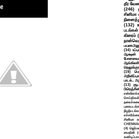
தீர வேண
(246)
சினிமா 
நினைத்த
(132)
படங்கள்
கிரைம்
நான்வெ
பயணஅனு
(34)
உப்ப
ஆக்ஷன் த
போனவைக
ஆங்கிலசின
தெலுங்கு
(19)
பெ
அறிவிப்பு
பாடல்.. அ
(13)
சூட
பிரெஞ்சி
என்விளக்க
செய்திகள
நகைச்சுவ
புகைபடங்
நிழற்படங்க
எச்சரிக்க
சினிமா 
CHENNAI
(4)
ஜெர்ம
மைதிலி
(
கண்டிப்பா