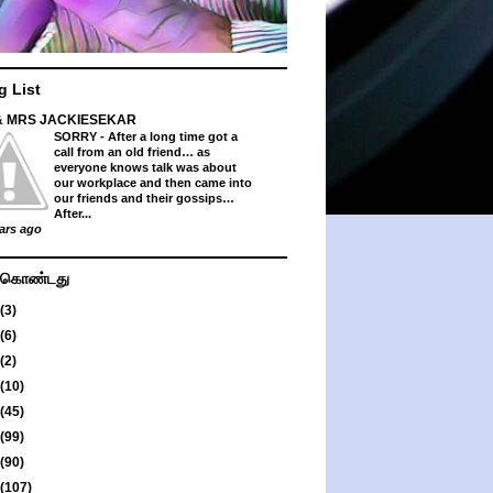
g List
& MRS JACKIESEKAR
SORRY
-
After a long time got a
call from an old friend… as
everyone knows talk was about
our workplace and then came into
our friends and their gossips…
After...
ars ago
து கொண்டது
(3)
(6)
(2)
(10)
(45)
(99)
(90)
(107)