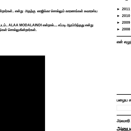
►
2011
்றார்கள்.. என்று
அதற்கு
லாஜிக்கா சொல்லும் காரணங்கள் சுவாரஸ்ய
►
2010
►
2009
படம்..
ALAA MODALAINDI என்றால்.... எப்படி ஆரம்பித்தது என்று
►
2008
ுகள் சொல்லுகின்றார்கள்.
என் எழு
பழைய ச
அலமாரி
அனுப