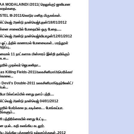
AA MODALAINDI /2011( தெலுங்கு) ஜாலியான
காதல்கதை.
TEL III-2011/கொடுர மனித மிருகங்கள்.
்ட்வெஜ் அண்டு நான்வெஜ்/புதன்/18/01/2012
்னை சாலையில் போதையில் ஒரு பேதை.....
்ட்வெஜ் அண்டு நான்வெஜ்/வியாழன்/12/01/2012
 ஓட்டத்தில் காணாமல் போனவைகள்.. மரத்தூள்
அடுப்பு..
ேவால் 11 நாட்களாக மின்சாரம் இன்றி தவிக்கும்
கடல...
ூரில் முதல்வர் ஜெயலலிதா...
as Killing Fields-2011/உலகசினிமா/அமெரிக்கா/
கொலை...
 Devil's Double-2011 உலகசினிமா/நெதர்லேன்ட்/
பெல்...
ியோ பிக்எப்எம்மில் எனது தளம் பற்றி....
்ட்வெஜ் அண்டு நான்வெஜ் 04/01/2012
ூரில் போர்க்கால நடவடிக்கை… போங்கய்யா.
நீங்களும்...
ி பத்திரிக்கையில் எனது பேட்டி...
ே புயல்.. கதி கலங்கிய கடலூர்.
ய ஆங்கில புத்தாண்டு நல்வாழ்த்துகள்..2012