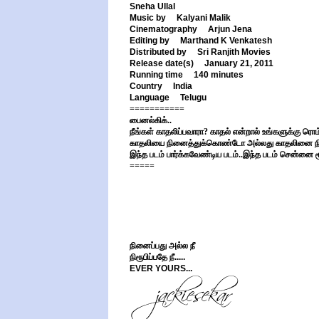
Sneha Ullal
Music by Kalyani Malik
Cinematography Arjun Jena
Editing by Marthand K Venkatesh
Distributed by Sri Ranjith Movies
Release date(s) January 21, 2011
Running time 140 minutes
Country India
Language Telugu
===========
பைனல்கிக்..
நீங்கள் காதலிப்பவாரா? காதல் என்றால் உங்களுக்கு ரொம்
காதலியை நினைத்துக்கொண்டோ அல்லது காதலினை நின
இந்த படம் பார்க்கவேண்டிய படம்..இந்த படம் சென்னை மூ
=====
நினைப்பது அல்ல நீ
நிரூபிப்பதே நீ.....
EVER YOURS...