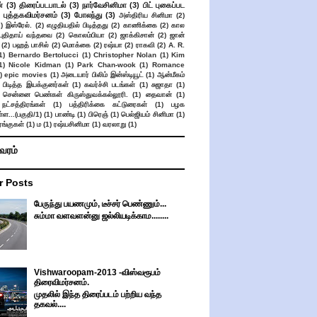
்
(3)
திரைப்படபாடல்
(3)
நார்வேசினிமா
(3)
பிட் புகைப்பட
புத்தகவிமர்சனம்
(3)
போலந்து
(3)
அஸ்திரிய சினிமா
(2)
2)
இஸ்ரேல்.
(2)
எழுதியதில் பிடித்தது
(2)
காணிக்கை
(2)
கால
 புதிதாய் வந்தவை
(2)
கொலம்பியா
(2)
ஜாக்கிசான்
(2)
ஜான்
(2)
பஹத் பாசில்
(2)
மொக்கை
(2)
ரஷ்யா
(2)
ராகவி
(2)
A. R.
1)
Bernardo Bertolucci
(1)
Christopher Nolan
(1)
Kim
1)
Nicole Kidman
(1)
Park Chan-wook
(1)
Romance
)
epic movies
(1)
அடையார் பிலிம் இன்ஸ்டியூட்
(1)
ஆன்மீகம்
 பிடித்த இயக்குனர்கள்
(1)
கவர்ச்சி படங்கள்
(1)
சுஜாதா
(1)
சென்னை பெண்கள் கிருஸ்துவக்கல்லூரி.
(1)
தைவான்
(1)
நட்சத்திரங்கள்
(1)
பத்திரிக்கை கட்டுரைகள்
(1)
பழக
ள...(பகுதி/1)
(1)
பாண்டி
(1)
பிரெஞ்
(1)
பெல்ஜியம் சினிமா
(1)
ங்குகள்
(1)
ம
(1)
ரஷ்யசினிமா
(1)
வரலாறு
(1)
ிவரம்
r Posts
பேருந்து பயணமும், டீச்சர் பெண்ணும்...
சும்மா வளவளன்னு ஜல்லியடிக்காம........
Vishwaroopam-2013 -விஸ்வரூபம்
திரைவிமர்சனம்.
முதலில் இந்த திரைப்படம் பற்றிய வந்த
தகவல்....