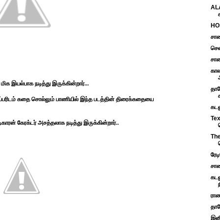
AL
HOS
சாண
சென
சாண
கால
ிக இயல்பாக நடித்து இருக்கின்றார்...
தான
நாப்பரிடம் கதை சொல்லும் பாணியில் இந்த படத்தின் திரைக்கதையை
கடல
Tex
ிகாரன் கேரக்டர் அசத்தலாக நடித்து இருக்கின்றார்..
The
ரேட
சாண
கடல
ராண
தான
இனி