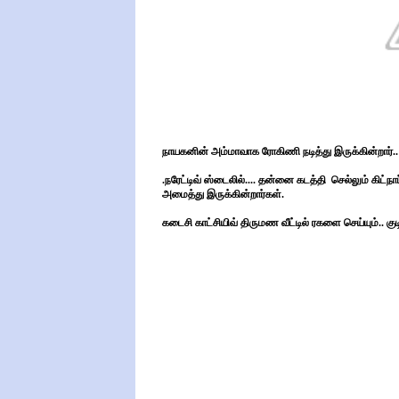
நாயகனின் அம்மாவாக ரோகிணி நடித்து இருக்கின்றார்.. ம
.நரேட்டிவ் ஸ்டைலில்.... தன்னை கடத்தி
செல்லும் கிட்
அமைத்து இருக்கின்றார்கள்.
கடைசி காட்சியிவ் திருமண வீட்டில் ரகளை செய்யும்.. குட