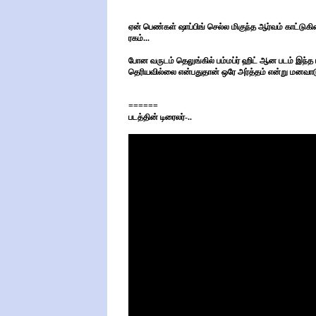
ஏன் பெண்கள் ஷாப்பிங் செல்ல மிகுந்த ஆர்வம் காட்டுகின
ரகம்...
போன வருடம் தெலுங்கில் பம்மப்ர் ஹிட் ஆன படம் இந்த 
தெரியவில்லை என்பதுதான் ஒரே அர்த்தம் என்று மனவாட
======
படத்தின் டிரைலர்-..