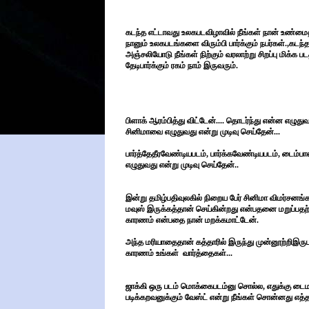
கடந்த எட்டாவது உலகபடவிழாவில் நீங்கள் நான் உண்மைத
நானும் உலகபடங்களை விரும்பி பார்க்கும் நபர்கள்.,க
அஞ்சலியோடு நீங்கள் நிற்கும் வரலாற்று சிறப்பு மிக்க 
தேடிபார்க்கும் ரகம் நாம் இருவரும்.
பிளாக் ஆரம்பித்து விட்டேன்.... தொடர்ந்து என்ன எழுத
சினிமாவை எழுதுவது என்று முடிவு செய்தேன்...
பார்த்தேதீரவேண்டியபடம், பார்க்கவேண்டியபடம், டைம்பாஸ
எழுதுவது என்று முடிவு செய்தேன்..
இன்று தமிழ்பதிவுலகில் நிறைய பேர் சினிமா விமர்சனங
மவுஸ் இருக்கத்தான் செய்கின்றது என்பதனை மறுப்பதற
காரணம் என்பதை நான் மறக்கமாட்டேன்.
அந்த மரியாதைதான் கத்தாரில் இருந்து முன்னூற்றிஇருபத
காரணம் உங்கள் வார்த்தைகள்...
ஜாக்கி ஒரு படம் மொக்கைபடம்னு சொல்ல, எதுக்கு டைம
படிக்கறவனுக்கும் வேஸ்ட் என்று நீங்கள் சொன்னது எ