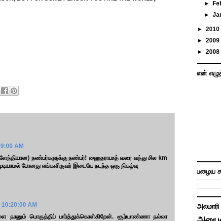
►
Fe
►
Ja
►
2010
►
2009
►
2008
என் எழு
59:00 AM
ளேந்தியான) நண்பர்களுக்கு நண்பர்! ஹைதராபாத் வரை வந்து சில km
 வர முடியாமல் போனது எங்களிருவர் இடையே நடந்த ஒரு நிகழ்வு
பழைய ச
1 10:20:00 AM
அலமாரி
ை நானும் பொருத்திப் பார்த்துக்கொள்கிறேன். சூர்யாண்ணா நல்லா
அனுப