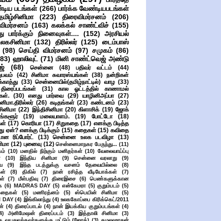
்டிய படங்கள்
(266)
பார்க்க வேண்டியபடங்கள்
தமிழ்சினிமா
(223)
திரைவிமர்சனம்
(206)
விமர்சனம்
(163)
கலக்கல் சாண்ட்விச்
(155)
ு பார்க்கும் நினைவுகள்....
(152)
அரசியல்
உலகசினிமா
(132)
திரில்லர்
(125)
டைம்பாஸ்
(98)
செய்தி விமர்சனம்
(97)
சமுகம்
(86)
(83)
ஹாலிவுட்
(71)
மினி சாண்ட்வெஜ் அண்டு
ஜ்
(68)
சென்னை
(48)
பதிவர் வட்டம்
(44)
பவம்
(42)
சினிமா சுவாரஸ்யங்கள்
(38)
நன்றிகள்
ுக்காத்து
(33)
சென்னையில்(தமிழ்நாட்டில்) வாழ
(33)
ிரைப்படங்கள்
(31)
கால ஓட்டத்தில் காணாமல்
ள்.
(30)
எனது பார்வை
(29)
யாழினிஅப்பா
(27)
ிமா.திரில்லர்
(26)
கடிதங்கள்
(23)
கண்டனம்
(23)
சினிமா
(22)
இந்திசினிமா
(20)
கிளாசிக்
(19)
ஜோக்
ங்களூர்
(19)
மலையாளம்.
(19)
போட்டோ
(18)
கள்
(17)
கொரியா
(17)
சிறுகதை
(17)
எனக்கு பிடித்த
து ஏன்? எனக்கு பிடிக்கும்
(15)
கதைகள்
(15)
கவிதை
ான ரிப்போர்ட்
(13)
சென்னை உலக படவிழா
(13)
னிமா
(12)
புனைவு
(12)
சென்னைமாநகர பேருந்து...
(11)
ம்
(10)
மனதில் நிற்கும் மனிதர்கள்
(10)
வேலைவாய்ப்பு
்
(10)
இந்திய சினிமா
(9)
சென்னை வரலாறு
(9)
ை
(9)
இந்த படத்துக்கு வசனம் தேவையில்லை
(8)
கள்
(8)
திகில்
(7)
நான் ரசித்த வீடியோக்கள்
(7)
ள்
(7)
மீள்பதிவு
(7)
திரைஇசை
(6)
பெண்களுக்கான
ை
(6)
MADRAS DAY
(5)
என்கேமரா
(5)
குறும்படம்
(5)
கதைகள்
(5)
மணிரத்னம்
(5)
ஸ்பெயின் சினிமா
(5)
 DAY
(4)
இங்கிலாந்து
(4)
உலககோப்பை கிரிக்கெட்/2011
ன்
(4)
திரைப்பாடல்
(4)
நான் இயக்கிய குறும்படங்கள்
(4)
4)
அனிமேஷன் திரைப்படம்
(3)
இத்தாலி சினிமா
(3)
க வயதுவந்தவர்களுக்கு மட்டும் (ஜோக்)
(3)
கமலஹாசன்