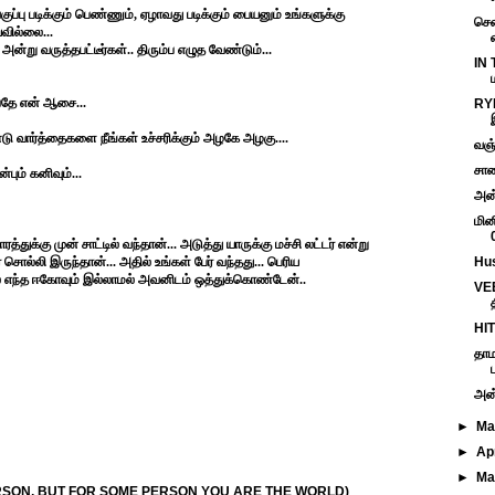
்பு படிக்கும் பெண்ணும், ஏழாவது படிக்கும் பையனும் உங்களுக்கு
சென
வில்லை...
ன்று வருத்தபட்டீர்கள்.. திரும்ப எழுத வேண்டும்...
IN 
பதே என் ஆசை...
RY
ண்டு வார்த்தைகளை நீங்கள் உச்சரிக்கும் அழகே அழகு....
வஞ்
சாண
பும் கனிவும்...
அன்ப
மின
த்துக்கு முன் சாட்டில் வந்தான்... அடுத்து யாருக்கு மச்சி லட்டர் என்று
ொல்லி இருந்தான்... அதில் உங்கள் பேர் வந்தது... பெரிய
Hus
மல் எந்த ஈகோவும் இல்லாமல் அவனிடம் ஒத்துக்கொண்டேன்..
VE
HIT
தாம
அன்ப
►
M
►
Ap
►
Ma
RSON, BUT FOR SOME PERSON YOU ARE THE WORLD)