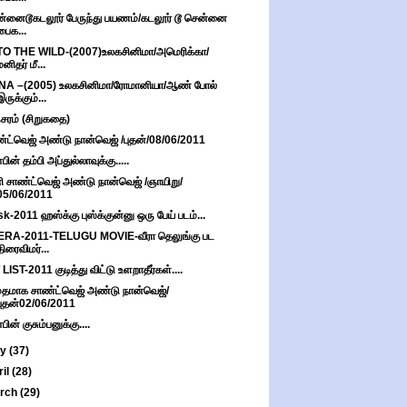
்னைடூகடலூர் பேருந்து பயணம்/கடலூர் டூ சென்னை
பைக...
TO THE WILD-(2007)உலகசினிமா/அமெரிக்கா/
மனிதர் மீ...
NA –(2005) உலகசினிமா/ரோமானியா/ஆண் போல்
இருக்கும்...
சரம் (சிறுகதை)
்ட்வெஜ் அண்டு நான்வெஜ் /புதன்/08/06/2011
ின் தம்பி அப்துல்லாவுக்கு.....
ி சாண்ட்வெஜ் அண்டு நான்வெஜ் /ஞாயிறு/
05/06/2011
k-2011 ஹஸ்க்கு புஸ்க்குன்னு ஒரு பேய் படம்...
ERA-2011-TELUGU MOVIE-வீரா தெலுங்கு பட
திரைவிமர்...
 LIST-2011 குடித்து விட்டு உளறாதீர்கள்....
தமாக சாண்ட்வெஜ் அண்டு நான்வெஜ்/
புதன்02/06/2011
ின் குசும்பனுக்கு....
ay
(37)
ril
(28)
rch
(29)