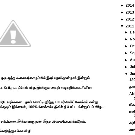
►
2014
►
2013
►
2012
▼
2011
►
De
►
No
►
Oc
►
Se
►
Au
►
Ju
▼
Ju
 ஒரு ஒத்த அலைவரிசை நம்மில் இருப்பதால்தான் நாம் இன்னும்
180
தாம
கூட பெரிதாக நீங்கள் எந்த இயக்குனரையும் சாடியதில்லை..சினிமா
ANT
ரிய பிரச்சனை... நான் கொட்டி தீர்த்து 100 பர்சென்ட் லோக்கல் என்று
மிக
்மிஷமும் இல்லாமல்,
100%
லோக்கல் பதிவில் நீ போட்ட
பின்னுட்டம் கீழே...
மனி
 சரியில்லை. இன்றைக்கு தான் இந்த பதிவையே பார்க்கிறேன்.
அன்
சாண
கொடுத்து வச்சவன் நீ...