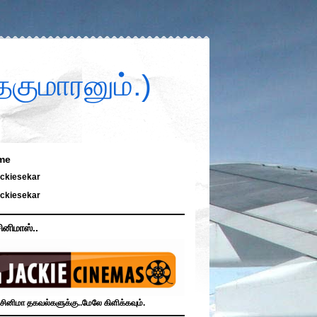
குமாரனும்.)
me
ckiesekar
ckiesekar
ினிமாஸ்..
சினிமா தகவல்களுக்கு..மேலே கிளிக்கவும்.