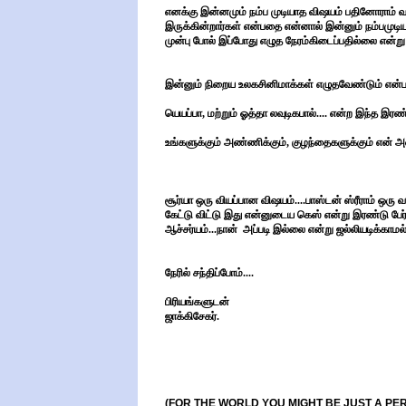
எனக்கு இன்னமும் நம்ப முடியாத விஷயம் பதினோராம் வகுப
இருக்கின்றார்கள் என்பதை என்னால் இன்னும் நம்பமுடிய
முன்பு போல் இப்போது எழுத நேரம்கிடைப்பதில்லை என்று அ
இன்னும் நிறைய உலகசினிமாக்கள் எழுதவேண்டும் என்
யெயப்பா, மற்றும் ஓத்தா லவுடிகபால்.... என்ற இந்த இர
உங்களுக்கும் அண்ணிக்கும், குழந்தைகளுக்கும் என் அன்
சூர்யா ஒரு வியப்பான விஷயம்....பாஸ்டன் ஸ்ரீராம் ஒரு வார
கேட்டு விட்டு இது என்னுடைய கெஸ் என்று இரண்டு பேர் ச
ஆச்சர்யம்...நான் அப்படி இல்லை என்று ஜல்லியடிக்கா
நேரில் சந்திப்போம்....
பிரியங்களுடன்
ஜாக்கிசேகர்.
(FOR THE WORLD YOU MIGHT BE JUST A PE