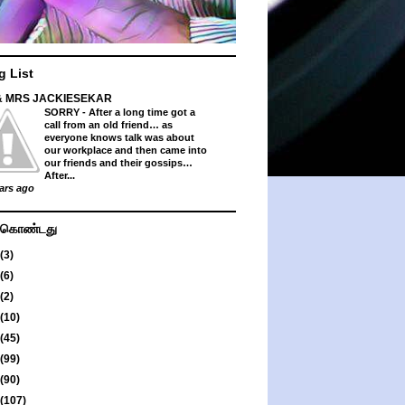
g List
& MRS JACKIESEKAR
SORRY
-
After a long time got a
call from an old friend… as
everyone knows talk was about
our workplace and then came into
our friends and their gossips…
After...
ars ago
து கொண்டது
(3)
(6)
(2)
(10)
(45)
(99)
(90)
(107)