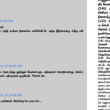
தீர வேண
(246)
சினிமா 
நினைத்த
(132)
:05:00 PM
படங்கள்
ும்
கிரைம்
ைப் பத்தி உயர்வா நினைக்க வச்சிக்கிட்டே வந்த இடுகைக்கு அந்த வரி
நான்வெ
பயணஅனு
(34)
உப்ப
ஆக்ஷன் த
போனவைக
ஆங்கிலசின
தெலுங்கு
(19)
பெ
அறிவிப்பு
பாடல்.. அ
011 10:10:00 AM
(13)
சூட
பிரெஞ்சி
ை. தொடர்ந்து துரத்தும் வேலைப்பளு. பதிவுலகம் அலாதியானது. ரொம்ப
என்விளக்க
வேன். பதிவுகளை தருவேன். Thanx da.
செய்திகள
நகைச்சுவ
புகைபடங்
நிழற்படங்க
எச்சரிக்க
011 10:16:00 AM
சினிமா 
CHENNAI
் உள்ளேன். Waiting for you Sri...
(4)
ஜெர்ம
மைதிலி
(
கண்டிப்பா