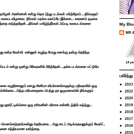
மிழன் அண்ணன் என்று தொடர்ந்து படங்கள் பார்த்தோம்....நீங்களும்
டந்த உலகபடவிழாவை நீங்கள் மறக்க வாய்ப்பே இல்லை... காரணம் நடிகை
படத்தை எடுத்ததேன்...நீங்கள் மகிழ்ந்தீர்கள்.அப்படி உலகபடங்களை
My Blo
MR 
ுவது என்ற கேள்வி என்னுள் எழுந்த போது எனக்கு நன்கு தெரிந்த
14 ye
்படம் என்று மூன்று பிரிவுகளில் பிரித்தேன்....நல்ல படங்களை மட்டுமே
பகிர்ந்
►
2023
்களை எழுதினாலும் எனது சினிமா விமர்சனங்களுக்கு பதிவுலகில் ஒரு
்க்கில்லை...அந்த மரியாதையை பெற்று தர ஒருவகையில் நீங்களும்
►
2022
►
2020
ு ஹார்ட்டிஸ்க்கை ஒரு ரசிகனின் பரிசாக என்னிடத்தில் வந்த்து...
►
2019
►
2018
►
2017
 மெனக்கடுறாங்கன்னு தெரியலை... அது டைப் அடிக்கறவனுக்கும் வேஸ்ட்,
►
2016
த்தனை சத்தியமான வார்த்தை.
►
2015