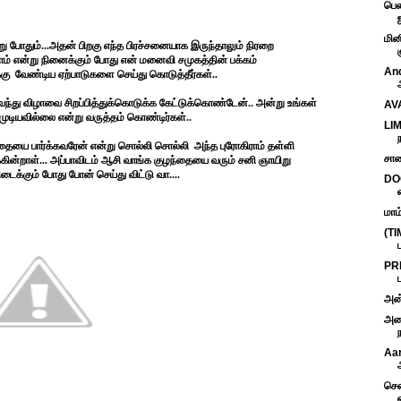
பெண
மின
ு போதும்...அதன் பிறகு எந்த பிரச்சனையாக இருந்தாலும் நிரறை
ம் என்று நினைக்கும் போது என் மனைவி சமுகத்தின் பக்கம்
And
ு வேண்டிய ஏற்பாடுகளை செய்து கொடுத்தீர்கள்..
ு விழாவை சிறப்பித்துக்கொடுக்க கேட்டுக்கொண்டேன்.. அன்று உங்கள்
AVA
முடியவில்லை என்று வருத்தம் கொண்டிர்கள்..
LIM
ந
ந்தையை பார்க்கவரேன் என்று சொல்லி சொல்லி அந்த புரோகிராம் தள்ளி
சாண
ின்றாள்... அப்பாவிடம் ஆசி வாங்க குழந்தையை வரும் சனி ஞாயிறு
ைக்கும் போது போன் செய்து விட்டு வா....
DO
மாம
(TI
PR
அன்
அரை
Aa
சென