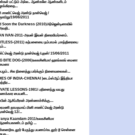
்கள் மட்டும் அல்ல.. ஆண்களே ஆண்களிடம்
ஜாக்கிரதை...
ி சாண்ட்வெஜ் அண்டு நான்வெஜ் /
ஞாயிறு/19/06/2011
 Soon the Darkness (2010)அர்ஜென்டினாவில்
அவதி..
N IVAN-2011-அவன் இவன் திரைவிமர்சனம்.
ITLESS-(2011) கற்பனையை நம்பாமல் ,மாத்திரையை
ம்...
்ட்வெஜ் அண்டு நான்வெஜ் /புதன்/ 15/06/2011
G BITE DOG-(2006)உலகசினிமா/ ஹாங்காங் மைனா
மைனா
்பழம்.. சில நினைத்து பார்க்கும் நினைவலைகள்...
MES OF INDIA-CHENNAI )டைம்ஸ்ஆப் இந்தியா
பத்திர...
IVATE LESSONS-1981/ பதினைந்து வயது
பணக்கார பையனி...
பின் ஆசிப்மீரான் அண்ணாச்சிக்கு....
மணி தாமதமாய் மினி சாண்ட்வெஜ் அண்டு
நான்வெஜ் 12/...
ranya Kaandam-2011/உலகசினிமா
ஆரண்யகாண்டம் தமிழ் ...
்னைடூகடலூர் பேருந்து பயணம்/கடலூர் டூ சென்னை
பைக...