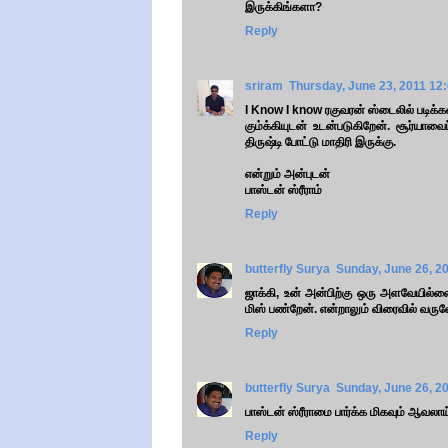
இருக்கிங்களா?
Reply
sriram
Thursday, June 23, 2011 12
I Know I know ரகுவரன் ஸ்டைலில் படிக்கவ
கும்க்கியுடன் உடன்படுகிறேன். சூர்யாவ
திருஷ்டி போட்டு மாதிரி இருக்கு.
என்றும் அன்புடன்
பாஸ்டன் ஸ்ரீராம்
Reply
butterfly Surya
Sunday, June 26, 2
ஜாக்கி, உன் அன்பிற்கு ஒரு அளவேயில்ல
மிஸ் பண்றேன். என்றாலும் விரைவில் வரு
Reply
butterfly Surya
Sunday, June 26, 2
பாஸ்டன் ஸ்ரீராமை பார்க்க மிகவும் ஆவலாய
Reply