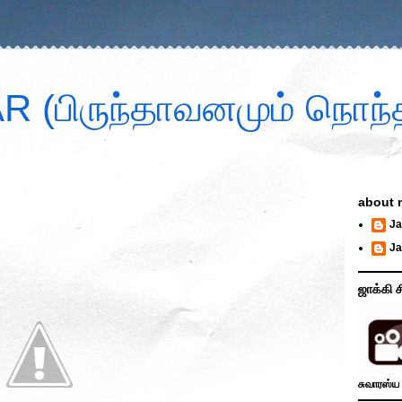
 (பிருந்தாவனமும் நொந்த
about 
Ja
Ja
ஜாக்கி ச
சுவாரஸ்ய 