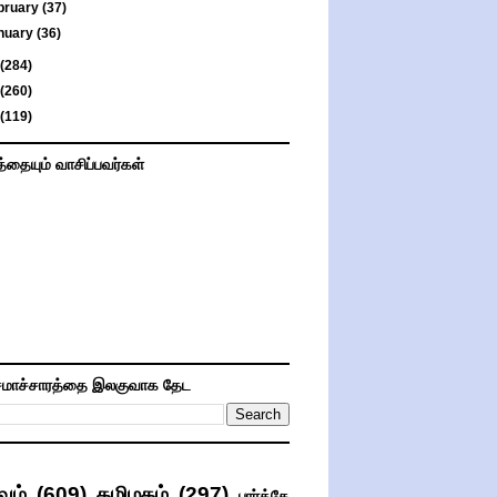
bruary
(37)
nuary
(36)
(284)
(260)
(119)
த்தையும் வாசிப்பவர்கள்
மாச்சாரத்தை இலகுவாக தேட
வம்
(609)
தமிழகம்
(297)
பார்த்தே