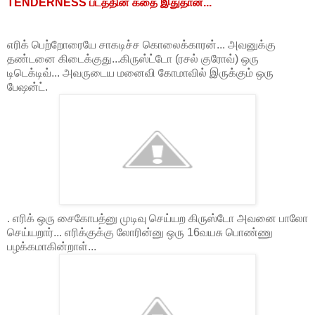
TENDERNESS படத்தின் கதை இதுதான்...
எரிக் பெற்றோரையே சாகடிச்ச கொலைக்காரன்... அவனுக்கு
தண்டனை கிடைக்குது...கிருஸ்ட்டோ (ரசல் குரோவ்) ஒரு
டிடெக்டிவ்... அவருடைய மனைவி கோமாவில் இருக்கும் ஒரு
பேஷன்ட்.
. எரிக் ஒரு சைகோபத்னு முடிவு செய்யற கிருஸ்டோ அவனை பாலோ
செய்யறார்... எரிக்குக்கு லோரின்னு ஒரு 16வயசு பொண்ணு
பழக்கமாகின்றாள்...