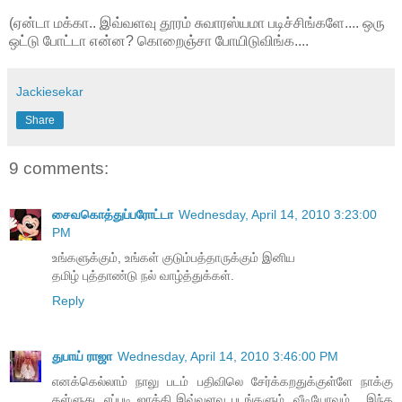
(ஏன்டா மக்கா.. இவ்வளவு தூரம் சுவாரஸ்யமா படிச்சிங்களே.... ஒரு
ஒட்டு போட்டா என்ன? கொறைஞ்சா போயிடுவிங்க....
Jackiesekar
Share
9 comments:
சைவகொத்துப்பரோட்டா
Wednesday, April 14, 2010 3:23:00
PM
உங்களுக்கும், உங்கள் குடும்பத்தாருக்கும் இனிய
தமிழ் புத்தாண்டு நல் வாழ்த்துக்கள்.
Reply
துபாய் ராஜா
Wednesday, April 14, 2010 3:46:00 PM
எனக்கெல்லாம் நாலு படம் பதிவிலெ சேர்க்கறதுக்குள்ளே நாக்கு
தள்ளுது. எப்படி ஜாக்கி இவ்வளவு படங்களும், வீடியோவும்... இந்த