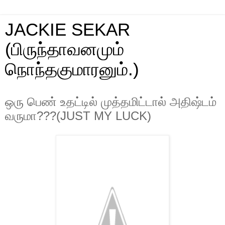
JACKIE SEKAR
(பிருந்தாவனமும்
நொந்தகுமாரனும்.)
ஒரு பெண் உதட்டில் முத்தமிட்டால் அதிஷ்டம்
வருமா???(JUST MY LUCK)