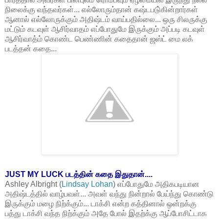
நிலைக்கு வந்தவர்கள்... எல்லோரும்தான் கஷ்டபடு்கின்றார்கள்
ஆனால் எல்லோருக்கும் அதிஷ்டம் வாய்பதில்லை... ஒரு சிலருக்கு
மட்டும் கடவுள் ஆசிர்வாதம் எப்போதுமே இருக்கும் அப்படி கடவுள்
ஆசிர்வாத்ம் கொண்ட பெண்ணின் கதைதான் ஜஸ்ட் மை லக்
படத்தன் கதை...
JUST MY LUCK படத்தின் கதை இதுதான்....
Ashley Albright (
Lindsay Lohan
) எப்போதுமே அதிகபடியான
அதிஷ்டத்தில் வாழ்பவள்... அவள் வந்து நின்றால் பேய்ந்து கொண்டு
இருக்கும் மழை நிற்க்கும்... டாக்சி என்ற கத்தினால் ஒன்றக்கு
பத்து டாக்சி வந்த நிற்க்கும் அதே போல் இதற்க்கு ஆப்போசிட்டாக