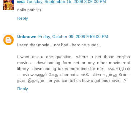
மகா
Tuesday, September 15, 2009 3:06:00 PM
nalla pathivu
Reply
Unknown
Friday, October 09, 2009 9:59:00 PM
i seen that movie... not bad.. heroine super...
i want ask u one question.. where u get those english
movies... downloading form net or any other movie rent
library.. downloading takes more time for me... ஒரு விருப்பம்
.. review எழுதும் போது chennai ல எங்கே கிடைக்கும் னு போட்ட
நல்லா இருக்கும் .. or you can tell us how u got this movie...?
Reply