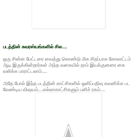
படத்தின் சுவரஸ்யங்களில் சில....
ஒரு சின்ன மேட்டரை வைத்து கொண்டு மிக சிறப்பாக கோலாட்டம்
ஆடி இருக்கின்றார்கள் அந்த வகையில் நாம் இயக்குனரை கை
வலிக்க பாராட்டலாம்....
அதே போல் இந்த படத்தின் காட்சிகளில் ஒளிப்பதிவு கவனிக்க பட
வேண்டிய விஷயம்....எல்லாகாட்சிகளும் பளிச் ரகம்....