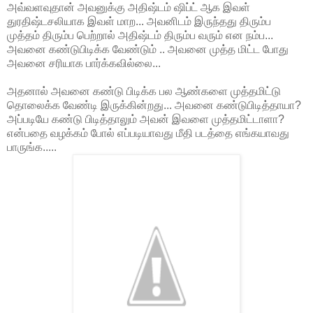
அவ்வளவுதான் அவனுக்கு அதிஷ்டம் ஷிப்ட் ஆக இவள்
துரதிஷ்டசலியாக இவள் மாற... அவனிடம் இருந்தது திரும்ப
முத்தம் திரும்ப பெற்றால் அதிஷ்டம் திரும்ப வரும் என நம்ப...
அவனை கண்டுபிடிக்க வேண்டும் .. அவனை முத்த மிட்ட போது
அவனை சரியாக பார்க்கவில்லை...
அதனால் அவனை கண்டு பிடிக்க பல ஆண்களை முத்தமிட்டு
தொலைக்க வேண்டி இருக்கின்றது... அவனை கண்டுபிடித்தாயா?
அப்படியே கண்டு பிடித்தாலும் அவன் இவளை முத்தமிட்டாளா?
என்பதை வழக்கம் போல் எப்படியாவது மீதி படத்தை எங்கயாவது
பாருங்க.....