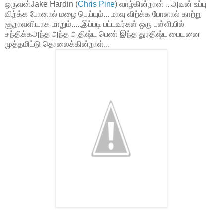
ஒருவன்Jake Hardin (
Chris Pine
) வாழ்கின்றான் .. அவன் உப்பு
விற்க்க போனால் மழை பெய்யும்... மாவு விற்க்க போனால் காற்று
சூறாவளியாக மாறும்.....இப்படி பட்டவர்கள் ஒரு புள்ளியில்
சந்திக்கஅந்த அந்த அதிஷ்ட பெண் இந்த துரதிஷ்ட பையனை
முத்தமிட்டு தொலைக்கின்றாள்...