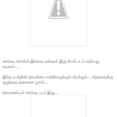
காமெடி சென்ஸ் இல்லை என்றால் இது போல் படம் எடுப்பது
கடினம்....
இந்த படத்தின் நாயகியை எல்லோருக்கும் பிடிக்கும்... அந்தளவுக்கு
குழந்தை தனமான முகம்...
ரொமாண்டிக் காமெடி படம் இது....