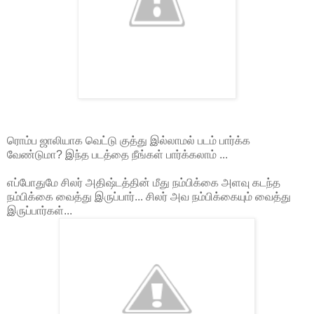
ரொம்ப ஜாலியாக வெட்டு குத்து இல்லாமல் படம் பார்க்க
வேண்டுமா? இந்த படத்தை நீங்கள் பார்க்கலாம் ...
எப்போதுமே சிலர் அதிஷ்டத்தின் மீது நம்பிக்கை அளவு கடந்த
நம்பிக்கை வைத்து இருப்பார்... சிலர் அவ நம்பிக்கையும் வைத்து
இருப்பார்கள்...