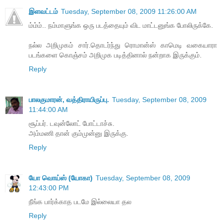
இளவட்டம்
Tuesday, September 08, 2009 11:26:00 AM
ம்ம்ம்.. நம்மாளுங்க ஒரு படத்தையும் விட மாட்டனுங்க போலிருக்கே.
நல்ல அறிமுகம் சார்.தொடர்ந்து ரொமான்ஸ் காமெடி வகையாரா
படங்களை கொஞ்சம் அறிமுக படித்தினால் நன்றாக இருக்கும்.
Reply
பாலகுமாரன், வத்திராயிருப்பு.
Tuesday, September 08, 2009
11:44:00 AM
சூப்பர். டவுன்லோட் போட்டாச்சு.
அம்மணி தான் கும்முன்னு இருக்கு.
Reply
யோ வொய்ஸ் (யோகா)
Tuesday, September 08, 2009
12:43:00 PM
நீங்க பார்க்காத படமே இல்லையா தல
Reply