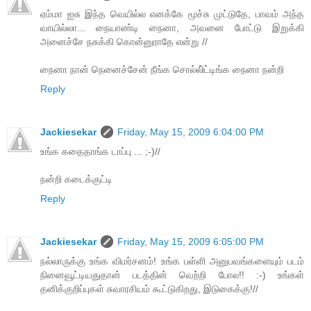
ஏம்மா ஐசு இந்த வெயில்ல எனக்கே மூச்சு முட்டுதே, பாவம் அந்த
வாயில்லா... நையாண்டி நைனா, அவனை போட்டு இறுக்கி
அனைச்சே நசுக்கி கொன்னுராதே என்று //
நைனா நான் நெனைச்சேன் நீங்க சொல்லி்ட்டிங்க நைனா நன்றி
Reply
Jackiesekar
Friday, May 15, 2009 6:04:00 PM
உங்க கதைதாங்க டாப்பு ... ;-)//
நன்றி கடைக்குட்டி
Reply
Jackiesekar
Friday, May 15, 2009 6:05:00 PM
நல்லாருக்கு உங்க விமர்சனம்! உங்க பள்ளி அனுபவங்களையும் படம்
நினைவூட்டியதுதான் படத்தின் வெற்றி போல!! :-) உங்கள்
தனிக்குறிப்புகள் சுவாரசியம் கூட்டுகிறது, இடுகைக்கு!//