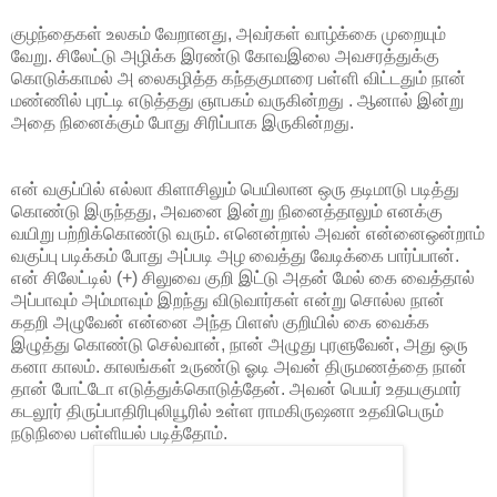
குழந்தைகள் உலகம் வேறானது, அவர்கள் வாழ்க்கை முறையும்
வேறு. சிலேட்டு அழிக்க இரண்டு கோவஇலை அவசரத்துக்கு
கொடுக்காமல் அ லைகழித்த கந்தகுமாரை பள்ளி விட்டதும் நான்
மண்ணில் புரட்டி எடுத்தது ஞாபகம் வருகின்றது . ஆனால் இன்று
அதை நினைக்கும் போது சிரிப்பாக இருகின்றது.
என் வகுப்பில் எல்லா கிளாசிலும் பெயிலான ஒரு தடிமாடு படித்து
கொண்டு இருந்தது, அவனை இன்று நினைத்தாலும் எனக்கு
வயிறு பற்றிக்கொண்டு வரும். எனென்றால் அவன் என்னைஒன்றாம்
வகுப்பு படிக்கம் போது அப்படி அழ வைத்து வேடிக்கை பார்ப்பான்.
என் சிலேட்டில் (+) சிலுவை குறி இட்டு அதன் மேல் கை வைத்தால்
அப்பாவும் அம்மாவும் இறந்து விடுவார்கள் என்று சொல்ல நான்
கதறி அழுவேன் என்னை அந்த பிளஸ் குறியில் கை வைக்க
இழுத்து கொண்டு செல்வான், நான் அழுது புரளுவேன், அது ஒரு
கனா காலம். காலங்கள் உருண்டு ஓடி அவன் திருமணத்தை நான்
தான் போட்டோ எடுத்துக்கொடுத்தேன். அவன் பெயர் உதயகுமார்
கடலூர் திருப்பாதிரிபுலியூரில் உள்ள ராமகிருஷனா உதவிபெரும்
நடுநிலை பள்ளியல் படித்தோம்.