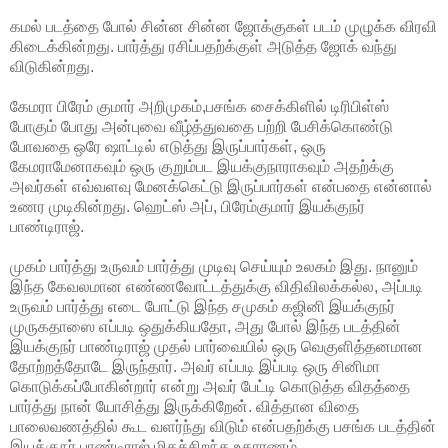
கமல் படத்தை போல் சின்ன சின்ன ஜோக்குகள் படம் முழுக்க விரவி
கிடைக்கின்றது. பார்த்து ரசிப்பதற்க்குள் அடுத்த ஜோக் வந்து
விடுகின்றது.
கேமரா பிரேம் குமார் அறிமுகம்,பசங்க சைக்கிளில் டிரிபிள்ஸ்
போகும் போது அன்புவை வீழ்த்துவதை பற்றி பேசிக்கொண்டு
போவதை ஒரே ஷாட்டில் எடுத்து இருப்பார்கள், ஒரு
கேமராமேனாகவும் ஒரு குறும்பட இயக்குநாராகவும் அதற்க்கு
அவர்கள் எவ்வளவு மேனக்கெட்டு இருப்பார்கள் என்பதை என்னால்
உணர முடிகின்றது. ஹெட்ஸ் அப், பிரேம்குமார் இயக்குநர்
பாண்டிராஜ்.
முகம் பார்த்து உருவம் பார்த்து முடிவு செய்யும் உலகம் இது. நானும்
இந்த கேவலமான எண்ணவோட்டத்துக்கு விதிவிலக்கல்ல, அப்படி
உருவம் பார்த்து எடை போட்டு இந்த சமுகம் கஜினி இயக்குநர்
முருகதாஸை எப்படி ஒதுக்கியதோ, அது போல் இந்த படத்தின்
இயக்குநர் பாண்டிராஜ் முதல் பார்வையில் ஒரு வெகுளித்தனமான
தோற்றத்தோடே இருந்தார். அவர் எப்படி இப்படி ஒரு சினிமா
கொடுக்கப்போகின்றார் என்று அவர் பேட்டி கொடுத்த விதத்தை
பார்த்து நான் யோசித்து இருக்கிறேன். வித்தான விதை
பாலைவணத்தில் கூட வளர்ந்து விடும் என்பதற்க்கு பசங்க படத்தின்
இயக்குநர் பாண்டிராஜ் மிகச்சிறந்த உதாரணம்.