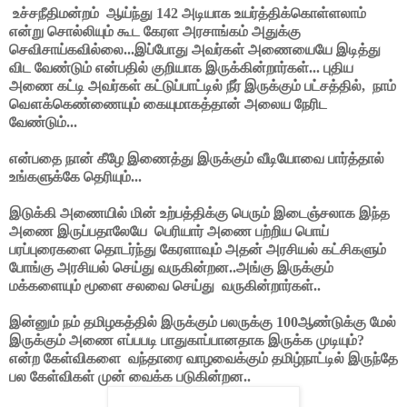
உச்சநீதிமன்றம்
ஆய்ந்து 142 அடியாக உயர்த்திக்கொள்ளலாம்
என்று சொல்லியும் கூட கேரள அரசாங்கம் அதுக்கு
செவிசாய்கவில்லை...இப்போது அவர்கள் அணையையே இடித்து
விட வேண்டும் என்பதில் குறியாக இருக்கின்றார்கள்... புதிய
அணை கட்டி அவர்கள் கட்டுப்பாட்டில் நீர் இருக்கும் பட்சத்தில்
,
நாம்
வௌக்கெண்ணையும் கையுமாகத்தான் அலைய நேரிட
வேண்டும்...
என்பதை நான் கீழே இணைத்து இருக்கும் வீடியோவை பார்த்தால்
உங்களுக்கே தெரியும்...
இடுக்கி அணையில் மின் உற்பத்திக்கு பெரும் இடைஞ்சலாக இந்த
அணை இருப்பதாலேயே
பெரியார் அணை பற்றிய பொய்
பரப்புரைகளை தொடர்ந்து கேரளாவும் அதன் அரசியல் கட்சிகளும்
போங்கு அரசியல் செய்து வருகின்றன..அங்கு இருக்கும்
மக்களையும் மூளை சலவை செய்து
வருகின்றார்கள்..
இன்னும் நம் தமிழகத்தில் இருக்கும் பலருக்கு 100ஆண்டுக்கு மேல்
இருக்கும் அணை எப்பபடி பாதுகாப்பானதாக இருக்க முடியும்?
என்ற கேள்விகளை
வந்தாரை வாழவைக்கும் தமிழ்நாட்டில் இருந்தே
பல கேள்விகள் முன் வைக்க படுகின்றன..