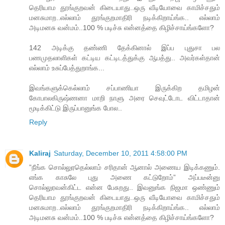
தெரியாம தூங்குறவன் கிடையாது..ஒரு வீடியோவை காமிச்சதும்
மனசுமாற..எல்லாம் தூங்குறமாதிரி நடிக்கிறாய்ங்க.. எல்லாம்
அடிமனசு வன்மம்..100 % படிச்சு என்னத்தை கிழிச்சாய்ங்களோ?
142 அடிக்கு தண்ணி தேக்கினால் இப்ப புதுசா பல
பணமுதலாளிகள் கட்டிய கட்டிடத்துக்கு ஆபத்து.. அவர்கள்தான்
எல்லாம் உசுப்பேத்துறாங்க...
இவங்களுக்கெல்லாம் சப்பாணியா இருக்கிற தமிழன்
கோபாலகிருஷ்ணனா மாறி நாளு அரை செவுட்டோட விட்டாதான்
மூடிக்கிட்டு இருப்பானுங்க போல..
Reply
Kaliraj
Saturday, December 10, 2011 4:58:00 PM
”நீங்க சொல்லுரதெல்லாம் சரிதான் ஆனால் அணைய இடிக்கணும்.
எங்க காசுலே புது அணை கட்டுறோம்” அப்படீன்னு
சொல்லுரவன்கிட்ட என்ன பேசுறது.. இவனுங்க நிஜமா ஒண்ணும்
தெரியாம தூங்குறவன் கிடையாது..ஒரு வீடியோவை காமிச்சதும்
மனசுமாற..எல்லாம் தூங்குறமாதிரி நடிக்கிறாய்ங்க.. எல்லாம்
அடிமனசு வன்மம்..100 % படிச்சு என்னத்தை கிழிச்சாய்ங்களோ?