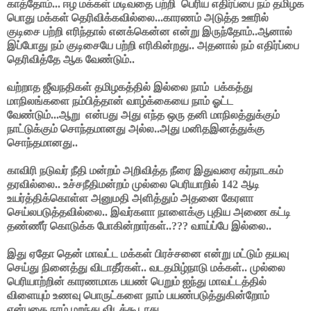
காத்தோம்... ஈழ மக்கள் மடிவதை பற்றி பெரிய எதிர்ப்பை நம் தமிழக
பொது மக்கள் தெரிவிக்கவில்லை...காரணம் அடுத்த ஊரில்
குடிசை பற்றி எரிந்தால் எனக்கென்ன என்று இருந்தோம்..ஆனால்
இப்போது நம் குடிசையே பற்றி எரிகின்றது.. அதனால் நம் எதிர்ப்பை
தெரிவித்தே ஆக வேண்டும்..
வற்றாத ஜீவநதிகள் தமிழகத்தில் இல்லை நாம் பக்கத்து
மாநிலங்களை நம்பித்தான் வாழ்க்கையை நாம் ஓட்ட
வேண்டும்...ஆறு என்பது அது எந்த ஒரு தனி மாநிலத்துக்கும்
நாட்டுக்கும் சொந்தமானது அல்ல..அது மனிதஇனத்துக்கு
சொந்தமானது..
காவிரி நடுவர் நீதி மன்றம் அறிவித்த நீரை இதுவரை கர்நாடகம்
தரவில்லை.. உச்சநீதிமன்றம் முல்லை பெரியாறில் 142 ஆடி
உயர்த்திக்கொள்ள அனுமதி அளித்தும் அதனை கேரளா
செய்லபடுத்தவில்லை.. இவர்களா நாளைக்கு புதிய அணை கட்டி
தண்ணீர் கொடுக்க போகின்றார்கள்..??? வாய்ப்பே இல்லை..
இது ஏதோ தென் மாவட்ட மக்கள் பிரச்சனை என்று மட்டும் தயவு
செய்து நினைத்து விடாதீர்கள்.. வடதமிழ்நாடு மக்கள்.. முல்லை
பெரியாற்றின் காரணமாக பயண் பெறும் ஐந்து மாவட்டத்தில்
விளையும் உணவு பொருட்களை நாம் பயண்படுத்துகின்றோம்
என்பதை நாம் மறந்து விடக்கூடாது...