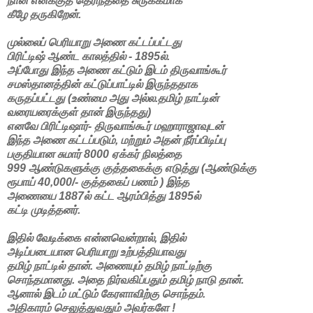
நான் எனக்குத் தெரிந்ததை சுருக்கமாக
கீழே தருகிறேன்.
முல்லைப் பெரியாறு அணை கட்டப்பட்டது
பிரிட்டிஷ் ஆண்ட காலத்தில் - 1895ல்.
அப்போது இந்த அணை கட்டும் இடம் திருவாங்கூர்
சமஸ்தானத்தின் கட்டுப்பாட்டில் இருந்ததாக
கருதப்பட்டது (உண்மை அது அல்ல.தமிழ் நாட்டின்
வரையரைக்குள் தான் இருந்தது)
எனவே பிரிட்டிஷார்- திருவாங்கூர் மஹாராஜாவுடன்
இந்த அணை கட்டப்படும், மற்றும் அதன் நீர்ப்பிடிப்பு
பகுதியான சுமார் 8000 ஏக்கர் நிலத்தை
999 ஆண்டுகளுக்கு குத்தகைக்கு எடுத்து (ஆண்டுக்கு
ரூபாய் 40,000/- குத்தகைப் பணம் ) இந்த
அணையை 1887ல் கட்ட ஆரம்பித்து 1895ல்
கட்டி முடித்தனர்.
இதில் வேடிக்கை என்னவென்றால், இதில்
அடிப்படையான பெரியாறு உற்பத்தியாவது
தமிழ் நாட்டில் தான். அணையும் தமிழ் நாட்டிற்கு
சொந்தமானது. அதை நிர்வகிப்பதும் தமிழ் நாடு தான்.
ஆனால் இடம் மட்டும் கேரளாவிற்கு சொந்தம்.
அதிகாரம் செலுத்துவதும் அவர்களே !