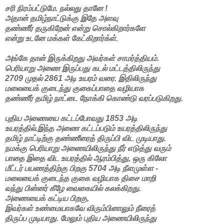
சரி நிரம்பட்டுமே. நல்லது தானே !
அதான் தமிழ்நாட்டுக்கு இதே அளவு
தண்ணீர் தருகிறேன் என்று சொல்கிறார்களே
என்று உடனே மக்கள் கேட்கிறார்க்ள்.
அங்கே தான் இருக்கிறது அவர்கள் சாமர்த்தியம்.
பெரியாறு அணை இருப்பது கடல் மட்டத்திலிருந்து
2709 முதல் 2861 அடி உயரம் வரை. இதிலிருந்து
மலையைக் குடைந்து குகைப்பாதை வழியாக
தண்ணீர் தமிழ் நாட்டை நோக்கி கொண்டு வரப்படுகிறது.
புதிய அணையை கட்டப்போவது 1853 அடி
உயரத்தில்.இந்த அணை கட்டப்படும் உயரத்திலிருந்து
தமிழ் நாட்டிற்கு தண்ணீரைத் திருப்பி விட முடியாது.
நமக்கு பெரியாறு அணையிலிருந்து நீர் எடுத்து வரும்
பாதை இதை விட உயரத்தில் ஆரம்பித்து, ஒரு கிலோ
மீட்டர் பயணத்திற்கு பிறகு 5704 அடி நீளமுள்ள -
மலையைக் குடைந்த குகை வழியாக திசை மாறி
வந்து பின்னர் கீழே வைகையில் கலக்கிறது.
அணையைக் கட்டிய பிறகு,
இவர்கள் உண்மையாகவே விரும்பினாலும் நீரைத்
திருப்ப முடியாது. மேலும் புதிய அணையிலிருந்து