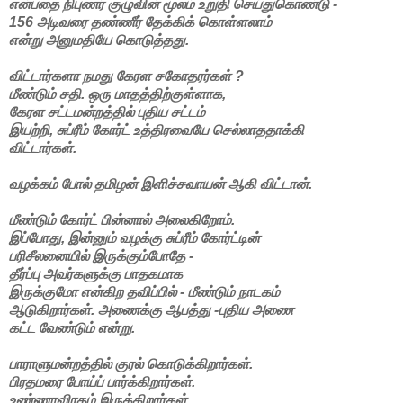
என்பதை நிபுணர் குழுவின் மூலம் உறுதி செய்துகொண்டு -
156 அடிவரை தண்ணீர் தேக்கிக் கொள்ளலாம்
என்று அனுமதியே கொடுத்தது.
விட்டார்களா நமது கேரள சகோதரர்கள் ?
மீண்டும் சதி. ஒரு மாதத்திற்குள்ளாக,
கேரள சட்டமன்றத்தில் புதிய சட்டம்
இயற்றி, சுப்ரீம் கோர்ட் உத்திரவையே செல்லாததாக்கி
விட்டார்கள்.
வழக்கம் போல் தமிழன் இளிச்சவாயன் ஆகி விட்டான்.
மீண்டும் கோர்ட் பின்னால் அலைகிறோம்.
இப்போது, இன்னும் வழக்கு சுப்ரீம் கோர்ட்டின்
பரிசீலனையில் இருக்கும்போதே -
தீர்ப்பு அவர்களுக்கு பாதகமாக
இருக்குமோ என்கிற தவிப்பில் - மீண்டும் நாடகம்
ஆடுகிறார்கள். அணைக்கு ஆபத்து -புதிய அணை
கட்ட வேண்டும் என்று.
பாராளுமன்றத்தில் குரல் கொடுக்கிறார்கள்.
பிரதமரை போய்ப் பார்க்கிறார்கள்.
உண்ணாவிரதம் இருக்கிறார்கள்.