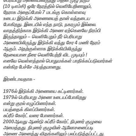
பெரியாறு அணையிலிருந்து அதன் முழு நீரும்
(10 டிஎம்சி) ஒரே நேரத்தில் வெளியேறினாலும்,
நேராக அதைப்போல் 7 மடங்கு கொள்ளளவு
உடைய இடுக்கி அணையைத் தான் வந்தடைய
போகிறது. இடையில் எந்த நாடு, நகரமும் இல்லை.
வாதத்திற்காக இடுக்கி அணை ஏற்கெனவே நிரம்பி
இருந்தாலும் – வெளியேறும் நீர் பெரியாறு
அணையிலிருந்து இடுக்கி வந்து சேர 4 மணி நேரம்
ஆகும். அதற்குள்ளாக இடுக்கியிலிருந்து
தேவையான நீரை வெளியேற்றி விட முடியும் !
எனவே வெள்ளத்தால் பொதுமக்கள் பாதிக்கப்படுவார்கள்
என்கிற பேச்சே அபத்தமானது.
இரண்டாவதாக -
1976ல் இடுக்கி அணையை கட்டினார்கள்.
1979ல் பெரியாறு அணை உடையப்போகிறது
என்று குரல் எழுப்பினார்கள்.
பயத்தைக் கிளப்பினார்கள்.
சுப்ரீம் கோர்ட் வரை போனார்கள்.
2000ஆவது ஆண்டு சுப்ரீம் கோர்ட் நிபுணர் குழுவை
அமைத்தது. நிபுணர் குழுவின் ஆலோசனைப்படி
அணை அனைத்து விதங்களிலும் பலப்படுத்தப்பட்டது.