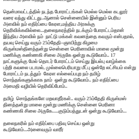
தென்மாவட்டத்தில் நடந்த போராட்டங்கள் மெல்ல மெல்ல கடலூர்
வரை வந்து விட்டது..ஆனால் சென்னையில் இன்னும் பெரிய
அளவில் நம் எதிர்ப்பை கேரள,மத்திய அரசுக்கு
தெரிவிக்கவில்லை...தலைநகரத்தில் நடக்கும் போராட்டம்தான்
இந்திய அளவில் நம் நாட்டு மக்கள் கவனத்தை கவரும் என்பதால்,
தயவு செய்து வரும் 25ம்தேதி
–
ஞாயிற்று கிழமை
கிருஸ்மஸ்தினத்தன்று சென்னை மெரினாவில் மாலை மூன்று
மணிக்கு கண்ணகி சிலை அருகே ஒன்று கூடுவோம்.. 17
நாட்களுக்கு மேல் தொடர் போராட்டம் செய்து இயல்பு வாழ்க்கை
பற்றி கவலை படாமல், முல்லைபெரியாறு மீட்பு ஒன்றே லட்சியம் என்று
போராட்டம் நடத்தும் கேரள எல்லைப்பபுற நம் தமிழ்
சொந்தங்களுக்காக நாம் ஒன்று கூடுவோம்.. நம் எதிர்ப்பை
அமைதி வழியில் தெரிவிப்போம்..
தமிழ் சொந்தங்களே மறவாதீர்கள்.. வரும் 25ம்தேதி கிருஸ்மஸ்
தினத்தன்று மாலை மூன்று மணிக்கு சென்னை மெரினா
கண்ணகி சிலை அருகே.....குடும்பத்துடன் ஒன்று கூடுவோம்...
தலைநகரில் நம் எதிர்ப்பை பதிவு செய்ய ஒன்று
கூடுவோம்...அனைவரும் வாரீர்