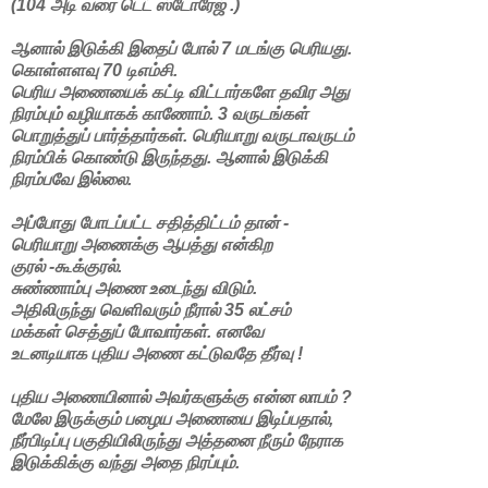
(104 அடி வரை டெட் ஸ்டோரேஜ் .)
ஆனால் இடுக்கி இதைப் போல் 7 மடங்கு பெரியது.
கொள்ளளவு 70 டிஎம்சி.
பெரிய அணையைக் கட்டி விட்டார்களே தவிர அது
நிரம்பும் வழியாகக் காணோம். 3 வருடங்கள்
பொறுத்துப் பார்த்தார்கள். பெரியாறு வருடாவருடம்
நிரம்பிக் கொண்டு இருந்தது. ஆனால் இடுக்கி
நிரம்பவே இல்லை.
அப்போது போடப்பட்ட சதித்திட்டம் தான் -
பெரியாறு அணைக்கு ஆபத்து என்கிற
குரல் -கூக்குரல்.
சுண்ணாம்பு அணை உடைந்து விடும்.
அதிலிருந்து வெளிவரும் நீரால் 35 லட்சம்
மக்கள் செத்துப் போவார்கள். எனவே
உடனடியாக புதிய அணை கட்டுவதே தீர்வு !
புதிய அணையினால் அவர்களுக்கு என்ன லாபம் ?
மேலே இருக்கும் பழைய அணையை இடிப்பதால்,
நீர்பிடிப்பு பகுதியிலிருந்து அத்தனை நீரும் நேராக
இடுக்கிக்கு வந்து அதை நிரப்பும்.