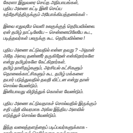
கேரளா இதுவரை செய்த அநியாயங்கள்,
புதிய அணை கட்டி இனி செய்ய
உத்தேசித்திருக்கும் அயோக்கியத்தனங்கள் -
இவை எதுவுமே வெளி உலகுக்குத் தெரியவில்லை.
ஏன் தமிழ் நாட்டிலேயே – சென்னையிலேயே கூட,
படித்தவர்கள் பலருக்கு கூட தெரியவில்லை !
புதிய அணை கட்டுவதில் என்ன தவறு ? -அதான்
அதே அளவு தண்ணீர் தருகிறேன் என்கிறார்களே
என்று தமிழர்களே கேட்கிறார்கள்.
தமிழ் நாளிதழ்களும், அரசியல் கட்சிகளும்
தொலைக்காட்சிகளும் கூட தமிழ் மக்களை
தயார் படுத்துவதில் தவறி விட்டன என்று தான்
சொல்ல வேண்டும்.
இனியாவது விழித்துக் கொள்ள வேண்டும்.
புதிய அணை கட்டுவதாகச் சொல்வதில் இருக்கும்
சதி பற்றி விவரமாக அகில இந்திய அளவில்
எடுத்துச் சொல்ல வேண்டும்.
இந்த வலைத்தளத்தைப் படிப்பவர்களுக்காக -