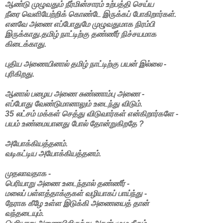
ஆண்டு முழுவதும் நீர்மின்சாரம் உற்பத்தி செய்ய
நீரை வெளியேற்றிக் கொண்டே இருக்கப் போகிறார்கள்.
எனவே அணை எப்போதுமே முழுவதுமாக நிரம்பி
இருக்காது.தமிழ் நாட்டிற்கு தண்ணீர் நிச்சயமாக
கிடைக்காது.
புதிய அணையினால் தமிழ் நாட்டிற்கு பயன் இல்லை -
புரிகிறது.
ஆனால் பழைய அணை சுண்ணாம்பு அணை -
எப்போது வேண்டுமானாலும் உடைந்து விடும்.
35 லட்சம் மக்கள் செத்து விடுவார்கள் என்கிறார்களே -
பயம் உண்மையானது போல் தோன்றுகிறதே ?
அயோக்கியத்தனம்.
வடிகட்டிய அயோக்கியத்தனம்.
முதலாவதாக -
பெரியாறு அணை உடைந்தால் தண்ணீர் -
மலைப் பள்ளத்தாக்குகள் வழியாகப் பாய்ந்து -
நேராக கீழே உள்ள இடுக்கி அணையைத் தான்
வந்தடையும்.