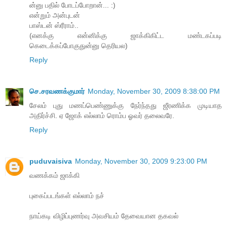
ன்னு பதில் போடப்போறான்... :)
என்றும் அன்புடன்
பாஸ்டன் ஸ்ரீராம்..
(எனக்கு என்னிக்கு ஜாக்கிகிட்ட மண்டகப்படி
கெடைக்கப்போகுதுன்னு தெரியல)
Reply
செ.சரவணக்குமார்
Monday, November 30, 2009 8:38:00 PM
சேலம் புது மணப்பெண்ணுக்கு நேர்ந்தது ஜீரணிக்க முடியாத
அதிர்ச்சி. ஏ ஜோக் எல்லாம் ரொம்ப ஓவர் தலைவரே.
Reply
puduvaisiva
Monday, November 30, 2009 9:23:00 PM
வணக்கம் ஜாக்கி
புகைப்படங்கள் எல்லாம் நச்
நாய்கடி விழிப்புணர்வு அவசியம் தேவையான தகவல்