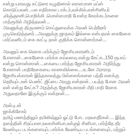
என்று யாரவது கட்டுரை எழுதினால் எராளமான டீப்ஸ்
கொடுப்பவன்...பல எதிர்கால டாக்டர்,வக்கில்,என்சினியர்
,விஞ்ஞானி,பொறிக்கி ,மொள்ளமாறி போன்ற கேரக்கடர்களை
பாத்ரூமில் அழித்தவன்...
அவனுக்கு திருமணம் செய்துவைக்க அவன் பெற்றோர்
முடிவெடுத்தனர்...அவனுக்கு ஜாதகம் இல்லை என்பதால் கைரேகை
பார்ப்வனிடம் கை காட்டி நாள் குறிக்க சொன்னார்கள்...
அவனும் கை ரெகை பார்க்கும் ஜோசியகாரனிடம்
போனான்...கைரேகை பார்க்க எவ்வளவு என்று கேட்க..150 ரூபாய்
என்று சொன்னான்....கையை பார்த்த ஜோசியகாரன் அதிர்ந்து
போனான் பாதிரேகையை காணவில்லை....உடனே அசராத
ஜோசியக்காரன் இந்தகாலத்து பிள்ளைங்களை பத்தி் எனக்கு
தெரியும்..உன் பெண்ட் ஜிப்பை அவுறு என்றான்.. பயந்த போன அவன்
ஏன் என்று கேட்க? அதற்க்கு ஜோசியகாரன் மீதி பாதி ரேகை
அதுலதானே இருக்கும் என்றான்....
அன்புடன்
ஜாக்கிசேகர்
தமிழ் மணத்திலும் தமிலிஷ்லும் ஓட்டு போட மறவாதீர்கள்.... இந்த
தளத்தின் சிறப்பான,உலகசினிமா,உள்ளுர் சினிமா, பார்த்தே தீர
வேண்டிய படங்களையும், பார்க்க வேண்டிய படங்களையும், மற்றும்