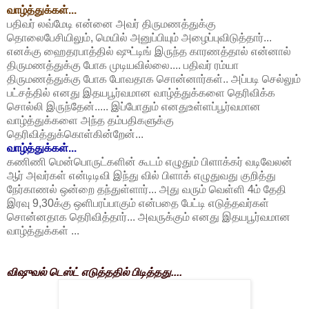
வாழ்த்துக்கள்...
பதிவர் லவ்மேடி என்னை அவர் திருமணத்துக்கு
தொலைபேசியிலும், மெயில் அனுப்பியும் அழைப்புவிடுத்தார்...
எனக்கு ஹைதரபாத்தில் ஷுட்டிங் இருந்த காரணத்தால் என்னால்
திருமணத்துக்கு போக முடியவில்லை.... பதிவர் ரம்யா
திருமணத்துக்கு போக போவதாக சொன்னார்கள்.. அப்படி செல்லும்
பட்சத்தில் எனது இதயபூர்வமான வாழ்த்துக்களை தெரிவிக்க
சொல்லி இருந்தேன்..... இப்போதும் எனதுஉள்ளப்பூர்வமான
வாழ்த்துக்களை அந்த தம்பதிகளுக்கு
தெரிவித்துக்கொள்கின்றேன்...
வாழ்த்துக்கள்...
கணிணி மென்பொருட்களின் கூடம் எழுதும் பிளாக்கர் வடிவேலன்
ஆர் அவர்கள் என்டிடிவி இந்து வில் பிளாக் எழுதுவது குறித்து
நேர்காணல் ஒன்றை தந்துள்ளார்... அது வரும் வெள்ளி 4ம் தேதி
இரவு 9,30க்கு ஒளிபரப்பாகும் என்பதை பேட்டி எடுத்தவர்கள்
சொன்னதாக தெரிவித்தார்... அவருக்கும் எனது இதயபூர்வமான
வாழ்த்துக்கள் ...
விஷுவல் டெஸ்ட் எடுத்ததில் பிடித்தது....