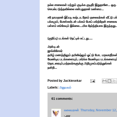
நல்ல சாலைகள் மற்றும் குடிக்க குடிநீர் இதுதானே... ஒ
செயல்ப டுத்தவில்லை என்பதுதான் உண்மை...
சரி நாமதான் இப்படி கஷ்டபடறோம் தலைவர்கள் வீட்டு பக்க
பக்கமும், போஸ்கார்டன் பக்கம் போய் பார்த்தேன் சாலை
பள்ளம் எங்கேயும் இல்லை....மிக நேர்த்தியாக இருந்தது..
(குறிப்பு) படங்கள் நெட்டில் சுட்டது.....
அன்புடன்
ஜாக்கிசேகர்
தமிழ் மணத்திலும் தமிலிஷ்லும் ஓட்டு போட மறவாதீர்கள்.
வேண்டிய படங்களையும், பார்க்க வேண்டிய படங்களையும்
தொடரையும்,மற்றவர்களுக்கு அறிமுகப்படுத்துங்கள்
நன்றி...
Posted by
Jackiesekar
Labels:
அனுபவம்
61 comments:
கலையரசன்
Thursday, November 12,
:-((((