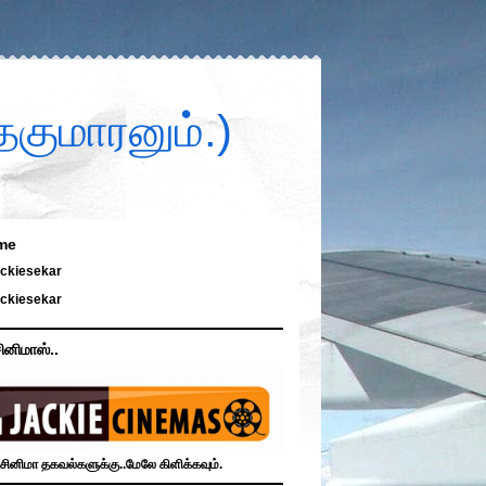
குமாரனும்.)
me
ckiesekar
ckiesekar
ினிமாஸ்..
சினிமா தகவல்களுக்கு..மேலே கிளிக்கவும்.