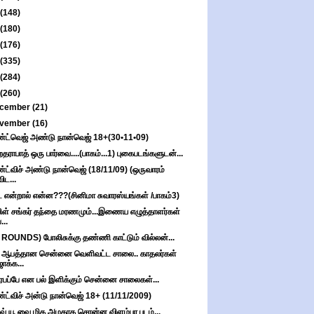
(148)
(180)
(176)
(335)
(284)
(260)
cember
(21)
vember
(16)
்ட்வெஜ் அண்டு நான்வெஜ் 18+(30•11•09)
ராபாத் ஒரு பார்வை....(பாகம்...1) புகைபடங்களுடன்...
்ட்விச் அண்டு நான்வெஜ் (18/11/09) (ஒருவாரம்
விட...
் என்றால் என்ன???(சினிமா சுவாரஸ்யங்கள் /பாகம்3)
ிள் சங்கர் தந்தை மரணமும்...இணைய எழுத்தாளர்கள்
...
 ROUNDS) போலிசுக்கு தண்ணி காட்டும் வில்லன்...
 ஆபத்தான சென்னை வெளிவட்ட சாலை.. காதலர்கள்
ஜாக்க...
பரபப்பே என பல் இளிக்கும் சென்னை சாலைகள்...
்ட்விச் அன்டு நான்வெஜ் 18+ (11/11/2009)
வ் யூ வை மிக அழகாக சொன்ன விளம்பர படம்...