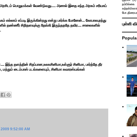
நம்பிக்கை 
ரு அரசிடம் பொதுமக்கள் வேண்டுவது..... அனால் இதை எந்த அரசும் சரியாய்
கற்றக்கொள்
போ.திரையர
ம் எல்லாம் எப்படி இருக்கின்றது என்று பார்க்க போனேன்... கோபாலபுரத்து
புள்ளி வ
களில் தண்ணீர் சிறிதளவுக்கு தேங்கி இருந்தததே தவிர.... சாலைகளில்
.
Popula
... இந்த தளத்தின் சிறப்பான,உலகசினிமா,உள்ளுர் சினிமா, பார்த்தே தீர
, மற்றும் டைம்பாஸ் படங்களையும், சினிமா சுவாரஸ்யங்கள்
 2009 9:52:00 AM