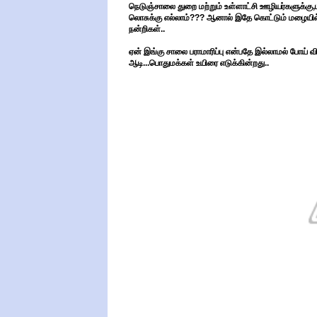
நெடுஞ்சாலை துறை மற்றும் உள்ளாட்சி ஊழியர்களுக்க
லொசுக்கு எல்லாம்??? ஆனால் இதே கொட்டும் மழையில்
நன்றிகள்..
ஏன் இங்கு சாலை பராமாரிப்பு என்பதே இல்லாமல் போய் விட
ஆடி...பொதுமக்கள் உயிரை எடுக்கின்றது..