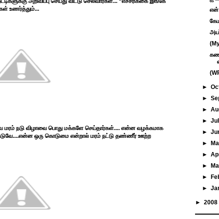
்டிகளுக்கு அறிவிப்பு செய்து விட்டு செல்வார்கள்... “எச்சரிக்கை இங்கே
ள் உணர்த்தும்...
என்
கேம
அயர
(My
கணவ
(WR
►
Oc
►
Se
►
Au
►
Ju
 மரம் நடு விழாவை பொது மக்களே செய்தார்கள்.... என்ன வழக்கமாக
►
Ju
 நடுவே....என்ன ஒரு கொடுமை என்றால் மரம் நட்டு தண்ணீர் ஊற்ற
►
M
►
Ap
►
Ma
►
Fe
►
Ja
►
2008