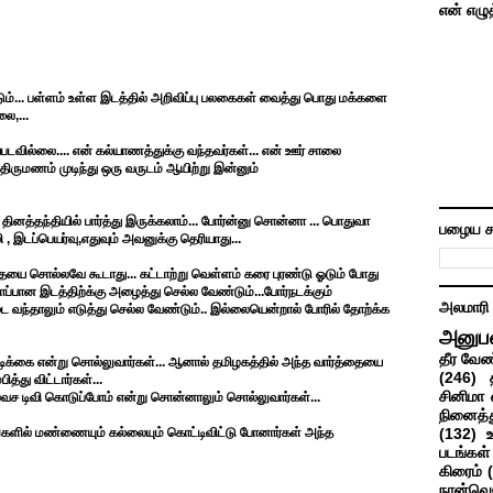
என் எழு
... பள்ளம் உள்ள இடத்தில் அறிவிப்பு பலகைகள் வைத்து பொது மக்களை
லை,...
படவில்லை.... என் கல்யாணத்துக்கு வந்தவர்கள்... என் ஊர் சாலை
. திருமணம் முடிந்து ஒரு வருடம் ஆயிற்று இன்னும்
ினத்தந்தியில் பார்த்து இருக்கலாம்... போர்ன்னு சொன்னா ... பொதுவா
பழைய ச
 , இடப்பெயர்வு,எதுவும் அவனுக்கு தெரியாது...
்தையை சொல்லவே கூடாது... கட்டாற்று வெள்ளம் கரை புரண்டு ஓடும் போது
்பான இடத்திற்க்கு அழைத்து செல்ல வேண்டும்...போர்நடக்கும்
அலமாரி
டை வந்தாலும் எடுத்து செல்ல வேண்டும்.. இல்லையென்றால் போரில் தோற்க்க
அனுப
தீர வேண
ிக்கை என்று சொல்லுவார்கள்... ஆனால் தமிழகத்தில் அந்த வார்த்தையை
(246)
்து விட்டார்கள்...
சினிமா 
வச டிவி கொடுப்போம் என்று சொன்னாலும் சொல்லுவார்கள்...
நினைத்த
ளங்களில் மண்ணையும் கல்லையும் கொட்டிவிட்டு போனார்கள் அந்த
(132)
படங்கள்
கிரைம்
நான்வெ