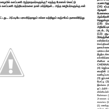
ு,மழையில் களப்பணி ஆற்றாதவர்களுக்கு? எதற்கு போனஸ் லொட்டு
பயணஅனு
 களப்பணி ஆற்றியவர்களை நான் பார்த்தேன்... அந்த ஊழியர்களுக்கு என்
(34)
உப்ப
ஆக்ஷன் த
போனவைக
ஆங்கிலசின
்டது... அப்படியே பராமரித்தாலும் எல்லா வற்றிலும் லஞ்சபேய் தலைவிரித்து
தெலுங்கு
(19)
பெ
அறிவிப்பு
பாடல்.. அ
(13)
சூட
பிரெஞ்சி
என்விளக்க
செய்திகள
நகைச்சுவ
புகைபடங்
நிழற்படங்க
எச்சரிக்க
சினிமா 
CHENNAI
(4)
ஜெர்ம
மைதிலி
(
கண்டிப்பா
(3)
ஜப்பான
போட்டி
(3)
இலங்கை
(
ஓட்டத்தில்
வில்லியம்ஸ்
Rahman
(
Ji-woon
(
movies
(1
(1)
எனக்கு
சூர்யா
(1)