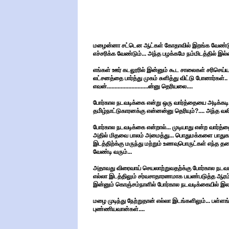
மழைன்னா சட்டென ஆட்கள் கோதாவில் இறங்க வேண்டும்
எச்சரிக்க வேண்டும்... அந்த பழக்கமே நம்மிடத்தில் இல்
எங்கள் ஊர் கடலூரில் இன்னும் கூட சாலைகள் சரிசெய்ய
லட்சனத்தை பார்த்து முகம் சுளித்து விட்டு போனார்கள்.
எவன்...........................ன்னு தெரியலை....
போர்கால நடவடிக்கை என்று ஒரு வார்த்தையை அடிக்கடி த
தமி்ழ்நாட்டுகாரனக்கு என்னன்னு தெரியும்?.... அந்த வலி
போர்கால நடவடிக்கை என்றால்... முடியாது என்ற வார்த
அதில் மிதவை பாலம் அமைத்து... பொதுமக்களை பாதுகாப
இடத்திற்க்கு மருந்து மற்றும் உணவுபொருட்கள் எந்த த
வேண்டி வரும்...
அதாவது விரைவாய் செயலாற்றுவதற்க்கு போர்கால நடவட
எல்லா இடத்திலும் சர்வசாதாரணமாக பயண்படுத்த ஆரம்பித
இன்னும் கொஞ்சம்நாளில் போர்கால நடவடிக்கையில் இல
மழை முடிந்து நேற்றுதான் எல்லா இடங்களிலும்... பள்
புண்ணியவான்கள்....