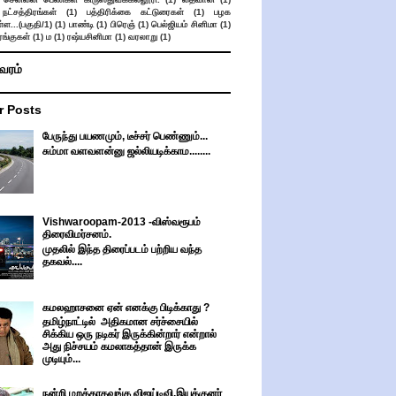
நட்சத்திரங்கள்
(1)
பத்திரிக்கை கட்டுரைகள்
(1)
பழக
ள...(பகுதி/1)
(1)
பாண்டி
(1)
பிரெஞ்
(1)
பெல்ஜியம் சினிமா
(1)
ங்குகள்
(1)
ம
(1)
ரஷ்யசினிமா
(1)
வரலாறு
(1)
ிவரம்
r Posts
பேருந்து பயணமும், டீச்சர் பெண்ணும்...
சும்மா வளவளன்னு ஜல்லியடிக்காம........
Vishwaroopam-2013 -விஸ்வரூபம்
திரைவிமர்சனம்.
முதலில் இந்த திரைப்படம் பற்றிய வந்த
தகவல்....
கமலஹாசனை ஏன் எனக்கு பிடிக்காது ?
தமிழ்நாட்டில் அதிகமான சர்ச்சையில்
சிக்கிய ஒரு நடிகர் இருக்கின்றார் என்றால்
அது நிச்சயம் கமலாகத்தான் இருக்க
முடியும்...
நன்றி மறக்காதவங்க விஜய்டிவி,இயக்குனர்