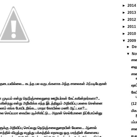
►
2014
►
2013
►
2012
►
2011
►
2010
▼
2009
►
De
▼
No
சாண
ஹைத
சாண
ுதடையவில்லை... கடந்த பல வருடங்களாக அந்த சாலைகள் அப்படியேதான்
ஷாட
கேப
ப
 முடியம் என்று நெடு்ஞ்சலைதுறை ஊழியர்கள் கேட்ககின்றார்களா?..
கின்றது என்று அறி்விக்க எந்த இடத்திலும் அறிவிப்பு பலகை சென்னை
(12
எல்லாம் எங்க போயிடறிங்க... மாதா கோயில்ல மணி ஆட்டவா?...
மிக
செய்யமா கையில புடிச்சிகிட்டு... அதான் செல்போனை நிப்போம்ன்னு
பப்
ளுக்கு அறிவிப்பு செய்வது நெடுஞ்சலைதுறையின் வேலை... ஆனால்
சாண
த்தில் விழுந்து எழுந்து பக்கத்தில் எதாவது ஒரு மரத்தின் கிளையை
ஐ ல