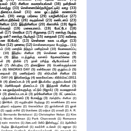
பவம்
(42)
சினிமா சுவாரஸ்யங்கள்
(38)
நன்றிகள்
ுக்காத்து
(33)
சென்னையில்(தமிழ்நாட்டில்) வாழ
(33)
ிரைப்படங்கள்
(31)
கால ஓட்டத்தில் காணாமல்
ள்.
(30)
எனது பார்வை
(29)
யாழினிஅப்பா
(27)
ிமா.திரில்லர்
(26)
கடிதங்கள்
(23)
கண்டனம்
(23)
சினிமா
(22)
இந்திசினிமா
(20)
கிளாசிக்
(19)
ஜோக்
ங்களூர்
(19)
மலையாளம்.
(19)
போட்டோ
(18)
கள்
(17)
கொரியா
(17)
சிறுகதை
(17)
எனக்கு பிடித்த
து ஏன்? எனக்கு பிடிக்கும்
(15)
கதைகள்
(15)
கவிதை
ான ரிப்போர்ட்
(13)
சென்னை உலக படவிழா
(13)
னிமா
(12)
புனைவு
(12)
சென்னைமாநகர பேருந்து...
(11)
ம்
(10)
மனதில் நிற்கும் மனிதர்கள்
(10)
வேலைவாய்ப்பு
்
(10)
இந்திய சினிமா
(9)
சென்னை வரலாறு
(9)
ை
(9)
இந்த படத்துக்கு வசனம் தேவையில்லை
(8)
கள்
(8)
திகில்
(7)
நான் ரசித்த வீடியோக்கள்
(7)
ள்
(7)
மீள்பதிவு
(7)
திரைஇசை
(6)
பெண்களுக்கான
ை
(6)
MADRAS DAY
(5)
என்கேமரா
(5)
குறும்படம்
(5)
கதைகள்
(5)
மணிரத்னம்
(5)
ஸ்பெயின் சினிமா
(5)
 DAY
(4)
இங்கிலாந்து
(4)
உலககோப்பை கிரிக்கெட்/2011
ன்
(4)
திரைப்பாடல்
(4)
நான் இயக்கிய குறும்படங்கள்
(4)
4)
அனிமேஷன் திரைப்படம்
(3)
இத்தாலி சினிமா
(3)
க வயதுவந்தவர்களுக்கு மட்டும் (ஜோக்)
(3)
கமலஹாசன்
்
(3)
திரைப்படபாடல்
(3)
நார்வேசினிமா
(3)
பிட் புகைப்பட
புத்தகவிமர்சனம்
(3)
போலந்து
(3)
அஸ்திரிய சினிமா
(2)
2)
இஸ்ரேல்.
(2)
எழுதியதில் பிடித்தது
(2)
காணிக்கை
(2)
கால
 புதிதாய் வந்தவை
(2)
கொலம்பியா
(2)
ஜாக்கிசான்
(2)
ஜான்
(2)
பஹத் பாசில்
(2)
மொக்கை
(2)
ரஷ்யா
(2)
ராகவி
(2)
A. R.
1)
Bernardo Bertolucci
(1)
Christopher Nolan
(1)
Kim
1)
Nicole Kidman
(1)
Park Chan-wook
(1)
Romance
)
epic movies
(1)
அடையார் பிலிம் இன்ஸ்டியூட்
(1)
ஆன்மீகம்
 பிடித்த இயக்குனர்கள்
(1)
கவர்ச்சி படங்கள்
(1)
சுஜாதா
(1)
சென்னை பெண்கள் கிருஸ்துவக்கல்லூரி.
(1)
தைவான்
(1)