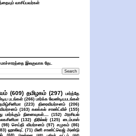
த்தையும் வாசிப்பவர்கள்
மாச்சாரத்தை இலகுவாக தேட
வம்
(609)
தமிழகம்
(297)
பார்த்தே
்டிய படங்கள்
(266)
பார்க்க வேண்டியபடங்கள்
தமிழ்சினிமா
(223)
திரைவிமர்சனம்
(206)
விமர்சனம்
(163)
கலக்கல் சாண்ட்விச்
(155)
ு பார்க்கும் நினைவுகள்....
(152)
அரசியல்
உலகசினிமா
(132)
திரில்லர்
(125)
டைம்பாஸ்
(98)
செய்தி விமர்சனம்
(97)
சமுகம்
(86)
(83)
ஹாலிவுட்
(71)
மினி சாண்ட்வெஜ் அண்டு
ஜ்
(68)
சென்னை
(48)
பதிவர் வட்டம்
(44)