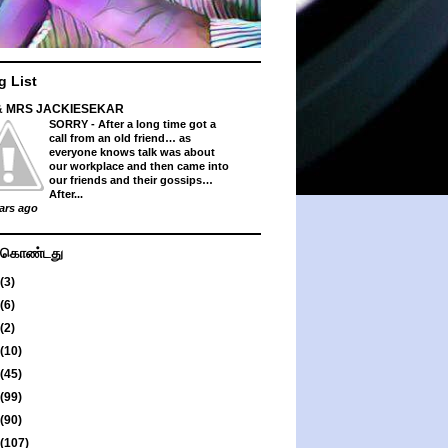
g List
& MRS JACKIESEKAR
SORRY
-
After a long time got a
call from an old friend… as
everyone knows talk was about
our workplace and then came into
our friends and their gossips…
After...
ars ago
து கொண்டது
(3)
(6)
(2)
(10)
(45)
(99)
(90)
(107)