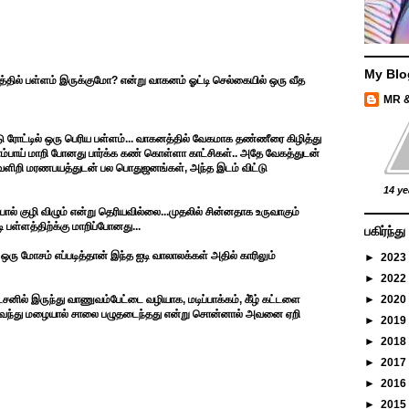
My Blo
்தில் பள்ளம் இருக்குமோ? என்று வாகனம் ஓட்டி செல்கையில் ஒரு வீத
MR 
டு ரோட்டில் ஒரு பெரிய பள்ளம்... வாகனத்தில் வேகமாக தண்ணீரை கிழித்து
ிபாம்பாய் மாறி போனது பார்க்க கண் கொள்ளா காட்சிகள்.. அதே வேகத்துடன்
 வெளிறி மரணபயத்துடன் பல பொதுஜனங்கள், அந்த இடம் விட்டு
14 ye
போல் குழி விழும் என்று தெரியவில்லை...முதலில் சின்னதாக உருவாகும்
பள்ளத்திற்க்கு மாறிப்போனது...
பகிர்ந்
 ஒரு மோசம் எப்படித்தான் இந்த ஐடி வாலாலக்கள் அதில் காரிலும்
►
2023
►
2022
னில் இருந்து வாணுவம்பேட்டை வழியாக, மடிப்பாக்கம், கீ்ழ் கட்டளை
►
2020
து வந்து மழையால் சாலை பழுதடைந்தது என்று சொன்னால் அவனை ஏறி
►
2019
►
2018
►
2017
►
2016
►
2015