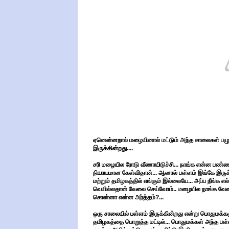
ஏனென்னறால் மழையினால் மட்டும் அந்த சாலைகள் பழ
இருக்கின்றது....
சரி மழையில ரோடு வீணாயிடுச்சி... நாங்க என்ன பண்ண
நியாயமான கேள்விதான்... ஆனால் பள்ளம் இங்கே இருக்
மற்றும் தமிழகத்தில் எங்கும் இல்லையே... அப்ப நீங்க 
வெயில்லதான் வேலை செய்வோம்.. மழையில நாங்க வேலை 
சொன்னா என்ன அர்த்தம்?...
ஒரு சாலையில் பள்ளம் இருக்கின்றது என்று பொதுமக்க
தமிழகத்தை பொறுத்த மட்டில்... பொதுமக்கள் அந்த பள்ள