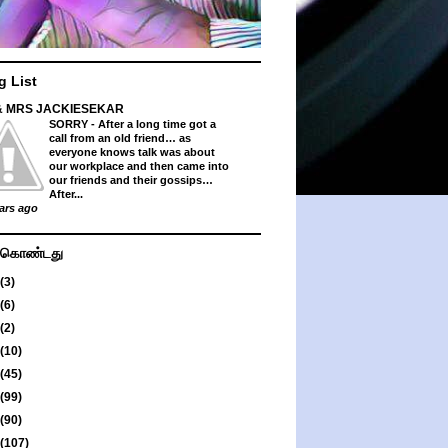
g List
& MRS JACKIESEKAR
SORRY
-
After a long time got a
call from an old friend… as
everyone knows talk was about
our workplace and then came into
our friends and their gossips…
After...
ars ago
து கொண்டது
(3)
(6)
(2)
(10)
(45)
(99)
(90)
(107)