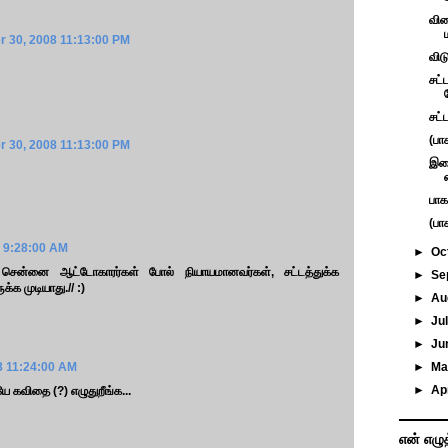
வி
 30, 2008 11:13:00 PM
விட
சட்
சட்
(பாக
 30, 2008 11:13:00 PM
இறை
பாக
(பா
 9:28:00 AM
►
Oc
 சென்னை ஆட்டோகாரர்கள் போல் நியாயமானவர்கள், சட்டத்துக்க
►
Se
்க முடியாது.// :)
►
Au
►
Ju
►
Ju
8 11:24:00 AM
►
M
►
Ap
ே கவிதை (?) எழுதுறீங்க...
என் எழு