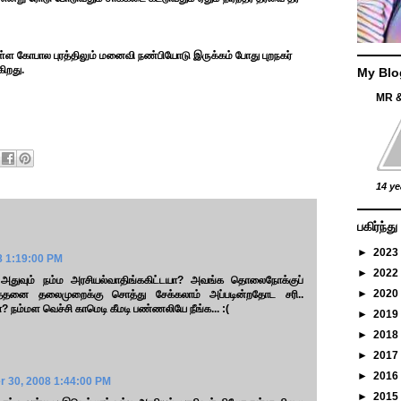
உள்ள கோபால புரத்திலும் மனைவி நண்பியோடு இருக்கம் போது புறநகர்
ிறது.
My Blo
MR 
14 ye
பகிர்ந்
►
2023
8 1:19:00 PM
►
2022
அதுவும் நம்ம அரசியல்வாதிங்ககிட்டயா? அவங்க தொலைநோக்குப்
►
2020
எத்தனை தலைமுறைக்கு சொத்து சேக்கலாம் அப்படின்றதோட சரி..
ம்மள வெச்சி காமெடி கீமடி பண்ணலியே நீங்க... :(
►
2019
►
2018
►
2017
►
2016
 30, 2008 1:44:00 PM
►
2015