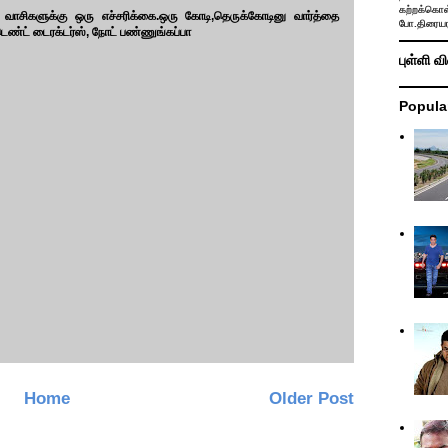
கற்றக்கொள்
வாசிகளுக்கு ஒரு எச்சரிக்கை.ஒரு கோடி,தெருக்கோடினு வார்த்தை
போ.திரையர
ெண்ட் டைரக்டர்ஸ், நோட் பண்ணுங்கப்பா
புள்ளி வ
Popula
Home
Older Post