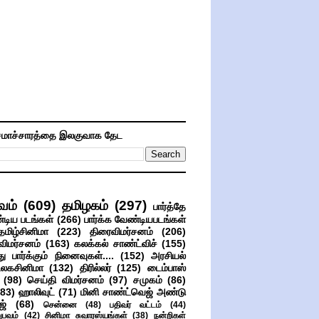
மாச்சாரத்தை இலகுவாக தேட
வம்
(609)
தமிழகம்
(297)
பார்த்தே
்டிய படங்கள்
(266)
பார்க்க வேண்டியபடங்கள்
தமிழ்சினிமா
(223)
திரைவிமர்சனம்
(206)
விமர்சனம்
(163)
கலக்கல் சாண்ட்விச்
(155)
ு பார்க்கும் நினைவுகள்....
(152)
அரசியல்
உலகசினிமா
(132)
திரில்லர்
(125)
டைம்பாஸ்
(98)
செய்தி விமர்சனம்
(97)
சமுகம்
(86)
(83)
ஹாலிவுட்
(71)
மினி சாண்ட்வெஜ் அண்டு
ஜ்
(68)
சென்னை
(48)
பதிவர் வட்டம்
(44)
பவம்
(42)
சினிமா சுவாரஸ்யங்கள்
(38)
நன்றிகள்