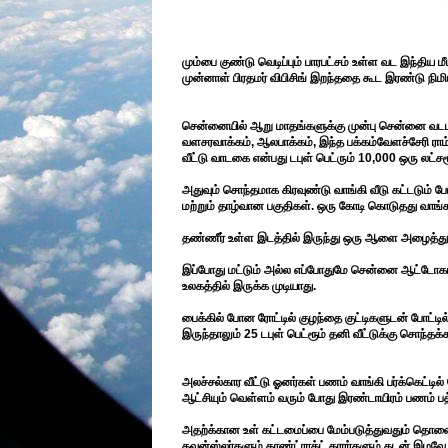
மும்பை குண்டு வெடிப்பும் பாரபட்சம் உள்ள வட இந்திய
முன்னாள் பிரதமர் விபிசிங் இறந்ததை கூட இரண்டு நிமி
சென்னையில் ஆறு மாதங்களுக்கு முன்பு சென்னை வடபழனி
வளசரவாக்கம், ஆலபாக்கம், இந்த பக்கம்வேளச்சேரி ராம்
வீட்டு வாடகை என்பது டபுள் பெட்ரும் 10,000 ஒரு லட்ச
அதுவும் சொந்தமாக கிரவுண்டு வாங்கி வீடு கட்டடும் போ
மற்றும் தாழ்வான பகுதிகள். ஒரு கோடி கொடுதது வாங்கக
தண்ணீர் உள்ள இடத்தில் இருந்து ஒரு ஆளை அழைத்து வ
இப்போது மட்டும் அல்ல எப்போதுமே சென்னை ஆட்டோகாரர
உலகத்தில் இருக்க முடியாது.
பைக்கில் போன ரோட்டில் குழந்தை குட்டிகளுடன் போட்ட
இருந்தாலும் 25 டபுள் பெட்ரூம் தனி வீட்டுக்கு சொந்த
அலச்சல்கார வீட்டு ஓனர்கள் பணம் வாங்கி பர்க்கெட்டில
ஆட்சியும் வெள்ளம் வரும் போது இரண்டாயிரம் பணம் 
அதற்க்கான உள் கட்டமைப்பை மேம்படுத்துவதும் தொலை
கவுன்ஸ்லர்களும் காண்ட்ராக்ட் காரர்களும் கடன் இழவே 