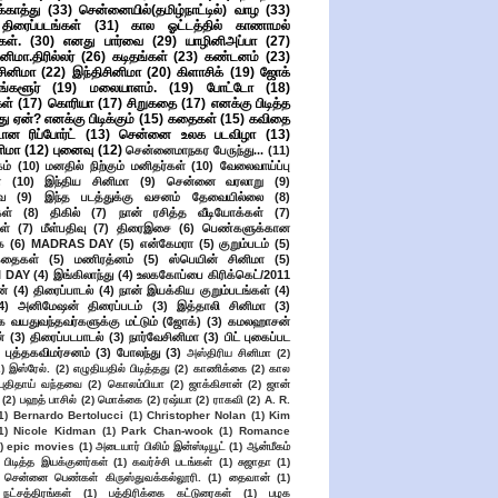
ுக்காத்து
(33)
சென்னையில்(தமிழ்நாட்டில்) வாழ
(33)
ிரைப்படங்கள்
(31)
கால ஓட்டத்தில் காணாமல்
ள்.
(30)
எனது பார்வை
(29)
யாழினிஅப்பா
(27)
ிமா.திரில்லர்
(26)
கடிதங்கள்
(23)
கண்டனம்
(23)
சினிமா
(22)
இந்திசினிமா
(20)
கிளாசிக்
(19)
ஜோக்
ங்களூர்
(19)
மலையாளம்.
(19)
போட்டோ
(18)
கள்
(17)
கொரியா
(17)
சிறுகதை
(17)
எனக்கு பிடித்த
து ஏன்? எனக்கு பிடிக்கும்
(15)
கதைகள்
(15)
கவிதை
ான ரிப்போர்ட்
(13)
சென்னை உலக படவிழா
(13)
னிமா
(12)
புனைவு
(12)
சென்னைமாநகர பேருந்து...
(11)
ம்
(10)
மனதில் நிற்கும் மனிதர்கள்
(10)
வேலைவாய்ப்பு
்
(10)
இந்திய சினிமா
(9)
சென்னை வரலாறு
(9)
ை
(9)
இந்த படத்துக்கு வசனம் தேவையில்லை
(8)
கள்
(8)
திகில்
(7)
நான் ரசித்த வீடியோக்கள்
(7)
ள்
(7)
மீள்பதிவு
(7)
திரைஇசை
(6)
பெண்களுக்கான
ை
(6)
MADRAS DAY
(5)
என்கேமரா
(5)
குறும்படம்
(5)
கதைகள்
(5)
மணிரத்னம்
(5)
ஸ்பெயின் சினிமா
(5)
 DAY
(4)
இங்கிலாந்து
(4)
உலககோப்பை கிரிக்கெட்/2011
ன்
(4)
திரைப்பாடல்
(4)
நான் இயக்கிய குறும்படங்கள்
(4)
4)
அனிமேஷன் திரைப்படம்
(3)
இத்தாலி சினிமா
(3)
க வயதுவந்தவர்களுக்கு மட்டும் (ஜோக்)
(3)
கமலஹாசன்
்
(3)
திரைப்படபாடல்
(3)
நார்வேசினிமா
(3)
பிட் புகைப்பட
புத்தகவிமர்சனம்
(3)
போலந்து
(3)
அஸ்திரிய சினிமா
(2)
2)
இஸ்ரேல்.
(2)
எழுதியதில் பிடித்தது
(2)
காணிக்கை
(2)
கால
 புதிதாய் வந்தவை
(2)
கொலம்பியா
(2)
ஜாக்கிசான்
(2)
ஜான்
(2)
பஹத் பாசில்
(2)
மொக்கை
(2)
ரஷ்யா
(2)
ராகவி
(2)
A. R.
1)
Bernardo Bertolucci
(1)
Christopher Nolan
(1)
Kim
1)
Nicole Kidman
(1)
Park Chan-wook
(1)
Romance
)
epic movies
(1)
அடையார் பிலிம் இன்ஸ்டியூட்
(1)
ஆன்மீகம்
 பிடித்த இயக்குனர்கள்
(1)
கவர்ச்சி படங்கள்
(1)
சுஜாதா
(1)
சென்னை பெண்கள் கிருஸ்துவக்கல்லூரி.
(1)
தைவான்
(1)
நட்சத்திரங்கள்
(1)
பத்திரிக்கை கட்டுரைகள்
(1)
பழக