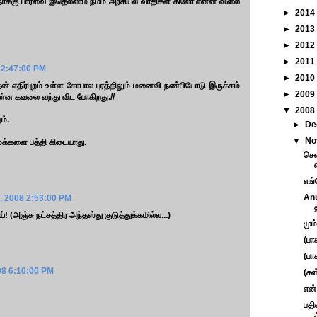
க்கு பார்வை இதெல்லாம் நம்ம அரசியல் வாதிகள் கிலோ என்ன விலை
►
2014
►
2013
►
2012
►
2011
 2:47:00 PM
►
2010
ன் எதிர்புறம் உள்ள கோபால புரத்திலும் மனைவி நண்பியோடு இருக்கம்
►
2009
என்ன கவலை வந்து விட போகிறது.//
▼
2008
ம்.
►
De
▼
No
மக்களை பத்தி கிடையாது.
சென
எங்
Anu
, 2008 2:53:00 PM
்! (அஞ்சு நட்சத்திர அந்தஸ்து குடுத்துக்கமில்ல...)
மும்
(பா
(பாக
08 6:10:00 PM
(சன
என்
பதி