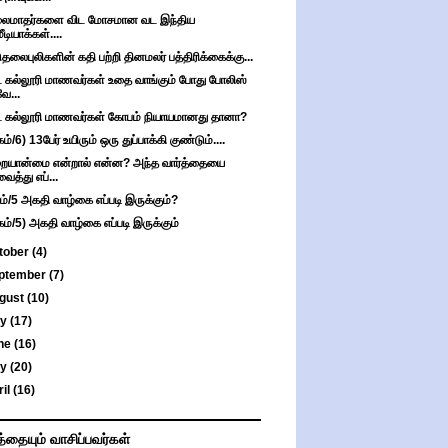
லைமாதர்களை விட மோசமான வட இந்திய
மீடியாக்கள்....
ுதலைபுலிகளின் கதி பற்றி தினமலர் பத்திரிக்கைக்கு...
ட கல்லூரி மாணவர்கள் உதை வாங்கும் போது போலிஸ்
வே...
ட கல்லூரி மாணவர்கள் கோபம் நியாயமானது தானா?
ம்/6) 13பேர் உயிரும் ஒரு துப்பாக்கி குண்டும்....
யான்மை என்றால் என்ன? அந்த வார்த்தையை
வைத்து எப்...
ம்/5 அகதி வாழ்கை எப்படி இருக்கும்?
கம்/5) அகதி வாழ்கை எப்படி இருக்கும்
tober
(4)
ptember
(7)
gust
(10)
ly
(17)
ne
(16)
ay
(20)
ril
(16)
த்தையும் வாசிப்பவர்கள்