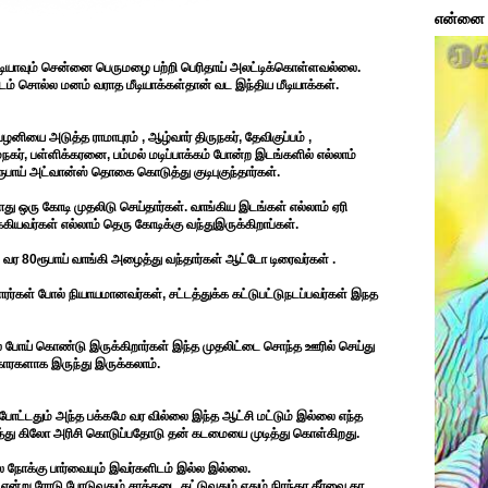
என்னை ப
 மீடியாவும் சென்னை பெருமழை பற்றி பெரிதாய் அலட்டிக்கொள்ளவல்லை.
டம் சொல்ல மனம் வராத மீடியாக்கள்தான் வட இந்திய மீடியாக்கள்.
யை அடுத்த ராமாபுரம் , ஆழ்வார் திருநகர், தேவிகுப்பம் ,
நகர், பள்ளிக்கரனை, பம்மல் மடிப்பாக்கம் போன்ற இடங்களில் எல்லாம்
ரூபாய் அட்வான்ஸ் தொகை கொடுத்து குடிபுகுந்தார்கள்.
து ஒரு கோடி முதலிடு செய்தார்கள். வாங்கிய இடங்கள் எல்லாம் ஏரி
ியவர்கள் எல்லாம் தெரு கோடிக்கு வந்துஇருக்கிறாப்கள்.
ர 80ரூபாய் வாங்கி அழைத்து வந்தார்கள் ஆட்டோ டிரைவர்கள் .
்கள் போல் நியாயமானவர்கள், சட்டத்துக்க கட்டுபட்டுநடப்பவர்கள் இநத
ில் போய் கொண்டு இருக்கிறார்கள் இந்த முதலிட்டை சொந்த ஊரில் செய்து
க்காரகளாக இருந்து இருக்கலாம்.
் போட்டதும் அந்த பக்கமே வர வில்லை இந்த ஆட்சி மட்டும் இல்லை எந்த
பத்து கிலோ அரிசி கொடுப்பதோடு தன் கடமையை முடித்து கொள்கிறது.
 நோக்கு பார்வையும் இவர்களிடம் இல்ல இல்லை.
என்று ரோடு போடுவதும் சாக்கடை கட்டுவதும் ஏதும் நிரந்தர தீர்வை தர