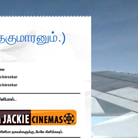
குமாரனும்.)
me
ckiesekar
ckiesekar
ினிமாஸ்..
சினிமா தகவல்களுக்கு..மேலே கிளிக்கவும்.