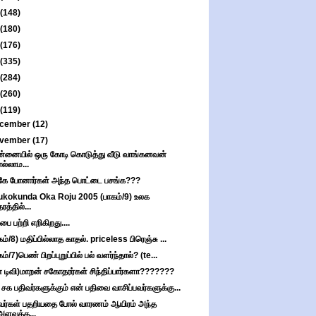
(148)
(180)
(176)
(335)
(284)
(260)
(119)
cember
(12)
vember
(17)
்னையில் ஒரு கோடி கொடுத்து வீடு வாங்கனவன்
எல்லாம...
கே போனார்கள் அந்த பொட்டை பசங்க???
kokunda Oka Roju 2005 (பாகம்/9) உலக
தரத்தில்...
பை பற்றி எறிகிறது....
கம்/8) மதிப்பில்லாத காதல். priceless பிரெஞ்சு ...
ம்/7)பெண் பிறப்புறுப்பில் பல் வளர்ந்தால்? (te...
் டிவி)மாறன் சகோதரர்கள் சிந்திப்பார்களா???????
 சக பதிவர்களுக்கும் என் பதிவை வாசிப்பவர்களுக்கு...
வர்கள் பதறியதை போல் வாரணம் ஆயிரம் அந்த
அளவுக்க...