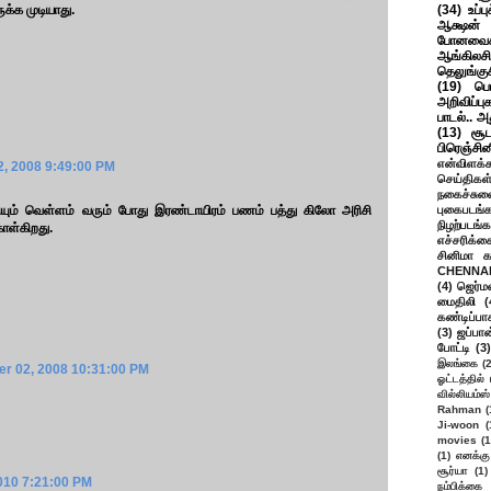
ுக்க முடியாது.
(34)
உப்ப
ஆக்ஷன் த
போனவைக
ஆங்கிலசின
தெலுங்கு
(19)
பெ
அறிவிப்பு
பாடல்.. அ
(13)
சூட
பிரெஞ்சி
என்விளக்க
, 2008 9:49:00 PM
செய்திகள
நகைச்சுவ
ியும் வெள்ளம் வரும் போது இரண்டாயிரம் பணம் பத்து கிலோ அரிசி
புகைபடங்
நிழற்படங்க
ொள்கிறது.
எச்சரிக்க
சினிமா 
CHENNAI
(4)
ஜெர்ம
மைதிலி
(
கண்டிப்பா
(3)
ஜப்பான
போட்டி
(3)
இலங்கை
(
r 02, 2008 10:31:00 PM
ஓட்டத்தில்
வில்லியம்ஸ்
Rahman
(
Ji-woon
(
movies
(1
(1)
எனக்கு
சூர்யா
(1)
2010 7:21:00 PM
நம்பிக்கை 