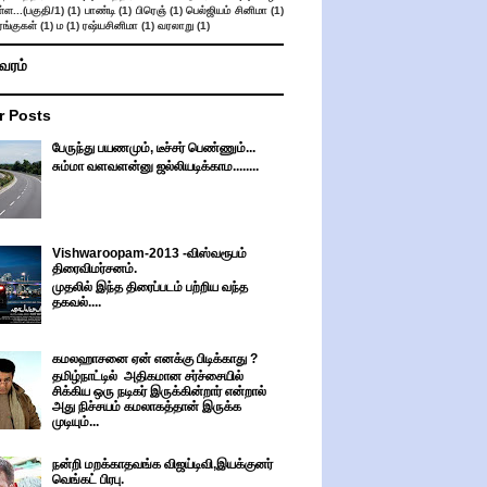
ள...(பகுதி/1)
(1)
பாண்டி
(1)
பிரெஞ்
(1)
பெல்ஜியம் சினிமா
(1)
ங்குகள்
(1)
ம
(1)
ரஷ்யசினிமா
(1)
வரலாறு
(1)
ிவரம்
r Posts
பேருந்து பயணமும், டீச்சர் பெண்ணும்...
சும்மா வளவளன்னு ஜல்லியடிக்காம........
Vishwaroopam-2013 -விஸ்வரூபம்
திரைவிமர்சனம்.
முதலில் இந்த திரைப்படம் பற்றிய வந்த
தகவல்....
கமலஹாசனை ஏன் எனக்கு பிடிக்காது ?
தமிழ்நாட்டில் அதிகமான சர்ச்சையில்
சிக்கிய ஒரு நடிகர் இருக்கின்றார் என்றால்
அது நிச்சயம் கமலாகத்தான் இருக்க
முடியும்...
நன்றி மறக்காதவங்க விஜய்டிவி,இயக்குனர்
வெங்கட் பிரபு.