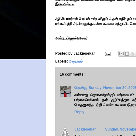
இயலவில்லை.
ஆட்சியாளர்கள் போயஸ் கார்டனிலும் அதன் எதிர்புறம் 
மக்கள்பற்றி அவர்களுக்கு என்ன கவலை வந்து விட போக
அன்புடன்/ஜாக்கிசேகர்.
Posted by
Jackiesekar
Labels:
அனுபவம்
16 comments:
வெண்பூ
Sunday, November 30, 200
என்னாது தொலைநோக்குப் பார்வையா? 
பார்வையெல்லாம் தன் குடும்பத்துல 
பொதுஜனத்த பத்தி அவங்க கவலைபடுறதா? ந
Reply
Jackiesekar
Sunday, November