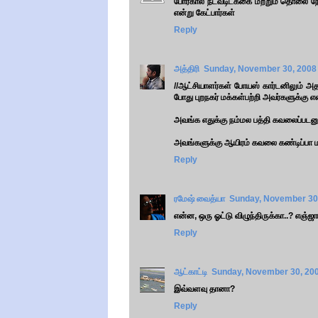
போர்கால நடவடிடககை மற்றும் தொலை நோ
என்று கேட்பார்கள்
Reply
அத்திரி
Sunday, November 30, 2008
//ஆட்சியாளர்கள் போயஸ் கார்டனிலும் அத
போது புறநகர் மக்கள்பற்றி அவர்களுக்கு 
அவங்க எதுக்கு நம்மல பத்தி கவலைப்படனு
அவங்களுக்கு ஆயிரம் கவலை கண்டிப்பா 
Reply
ரமேஷ் வைத்யா
Sunday, November 30
என்ன, ஒரு ஓட்டு விழுந்திருக்கா..? எஞ்ஜாய
Reply
ஆட்காட்டி
Sunday, November 30, 20
இவ்வளவு தானா?
Reply