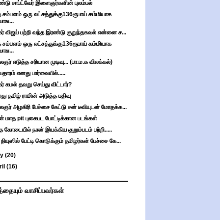
்டு சாப்ட்வேர் இளைஞர்களின் புலம்பல்
 சம்பளம் ஒரு லட்சத்துக்கு136ரூபாய் கம்மியாக
வாங...
கர் விஜய் பற்றி வந்த இரண்டு குறுந்தகவல் என்னை ச...
 சம்பளம் ஒரு லட்சத்துக்கு136ரூபாய் கம்மியாக
வாங...
ஞர் எடுத்த சரியான முடிவு... (பா.ம.க விலக்கல்)
தாரம் எனது பார்வையில்.....
கர் கமல் தவறு செய்து விட்டார்?
றது தமிழ் ராமின் அடுத்த பதிவு
ஞர் அழகிரி பேச்சை கேட்டு சன் டீவியுடன் மோதக்க...
் மாத pit புகைபட போட்டிக்கான படங்கள்
த கோடையில் நான் இயக்கிய குறும்படம் பற்றி.....
 நியுஸில் பேட்டி கொடுக்கும் தமிழர்கள் பேச்சை கே...
ay
(20)
ril
(16)
த்தையும் வாசிப்பவர்கள்