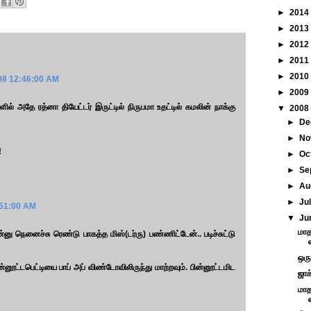
►
2014
►
2013
►
2012
►
2011
►
2010
008 12:46:00 AM
►
2009
ில் அதே ரத்னா தியேட்டர் இருட்டில் நிருபமா உதட்டில் கமலின் நாக்கு
▼
2008
►
De
►
No
!
►
Oc
►
Se
►
Au
►
Ju
:51:00 AM
▼
Ju
மாத
னு நெனைச்சு ரெண்டு பாகத்த மிஸ்(டர்ரு) பண்ணிட்டேன்.. படிச்சுட்டு
ஒரு
்னூட்டபெட்டியை பாப் அப் விண்டோவிலிருந்து மாற்றவும். பின்னூட்டமிட
ஜாக
மாத