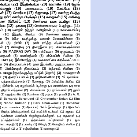
ிமா.திரில்லர்
(26)
கடிதங்கள்
(23)
கண்டனம்
(23)
சினிமா
(22)
இந்திசினிமா
(20)
கிளாசிக்
(19)
ஜோக்
ங்களூர்
(19)
மலையாளம்.
(19)
போட்டோ
(18)
கள்
(17)
கொரியா
(17)
சிறுகதை
(17)
எனக்கு பிடித்த
து ஏன்? எனக்கு பிடிக்கும்
(15)
கதைகள்
(15)
கவிதை
ான ரிப்போர்ட்
(13)
சென்னை உலக படவிழா
(13)
னிமா
(12)
புனைவு
(12)
சென்னைமாநகர பேருந்து...
(11)
ம்
(10)
மனதில் நிற்கும் மனிதர்கள்
(10)
வேலைவாய்ப்பு
்
(10)
இந்திய சினிமா
(9)
சென்னை வரலாறு
(9)
ை
(9)
இந்த படத்துக்கு வசனம் தேவையில்லை
(8)
கள்
(8)
திகில்
(7)
நான் ரசித்த வீடியோக்கள்
(7)
ள்
(7)
மீள்பதிவு
(7)
திரைஇசை
(6)
பெண்களுக்கான
ை
(6)
MADRAS DAY
(5)
என்கேமரா
(5)
குறும்படம்
(5)
கதைகள்
(5)
மணிரத்னம்
(5)
ஸ்பெயின் சினிமா
(5)
 DAY
(4)
இங்கிலாந்து
(4)
உலககோப்பை கிரிக்கெட்/2011
ன்
(4)
திரைப்பாடல்
(4)
நான் இயக்கிய குறும்படங்கள்
(4)
4)
அனிமேஷன் திரைப்படம்
(3)
இத்தாலி சினிமா
(3)
க வயதுவந்தவர்களுக்கு மட்டும் (ஜோக்)
(3)
கமலஹாசன்
்
(3)
திரைப்படபாடல்
(3)
நார்வேசினிமா
(3)
பிட் புகைப்பட
புத்தகவிமர்சனம்
(3)
போலந்து
(3)
அஸ்திரிய சினிமா
(2)
2)
இஸ்ரேல்.
(2)
எழுதியதில் பிடித்தது
(2)
காணிக்கை
(2)
கால
 புதிதாய் வந்தவை
(2)
கொலம்பியா
(2)
ஜாக்கிசான்
(2)
ஜான்
(2)
பஹத் பாசில்
(2)
மொக்கை
(2)
ரஷ்யா
(2)
ராகவி
(2)
A. R.
1)
Bernardo Bertolucci
(1)
Christopher Nolan
(1)
Kim
1)
Nicole Kidman
(1)
Park Chan-wook
(1)
Romance
)
epic movies
(1)
அடையார் பிலிம் இன்ஸ்டியூட்
(1)
ஆன்மீகம்
 பிடித்த இயக்குனர்கள்
(1)
கவர்ச்சி படங்கள்
(1)
சுஜாதா
(1)
சென்னை பெண்கள் கிருஸ்துவக்கல்லூரி.
(1)
தைவான்
(1)
நட்சத்திரங்கள்
(1)
பத்திரிக்கை கட்டுரைகள்
(1)
பழக
ள...(பகுதி/1)
(1)
பாண்டி
(1)
பிரெஞ்
(1)
பெல்ஜியம் சினிமா
(1)
ங்குகள்
(1)
ம
(1)
ரஷ்யசினிமா
(1)
வரலாறு
(1)