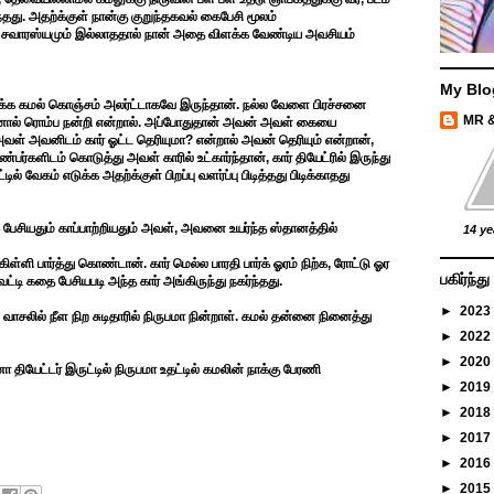
்தது. அதற்க்குள் நான்கு குறுந்தகவல் கைபேசி மூலம்
்த சவாரஸ்யமும் இல்லாததால் நான் அதை விளக்க வேண்டிய அவசியம்
My Blo
ாளிக்க கமல் கொஞ்சம் அலர்ட்டாகவே இருந்தான். நல்ல வேளை பிரச்சனை
MR 
றினால் ரொம்ப நன்றி என்றால். அப்போதுதான் அவன் அவள் கையை
வள் அவனிடம் கார் ஓட்ட தெரியுமா? என்றால் அவன் தெரியும் என்றான்,
களிடம் கொடுத்து அவள் காரில் உட்கார்ந்தான், கார் தியேட்ரில் இருந்து
் வேகம் எடுக்க அதற்க்குள் பிறப்பு வளர்ப்பு பிடித்தது பிடிக்காதது
ேசியதும் காப்பாற்றியதும் அவள், அவனை உயர்ந்த ஸ்தானத்தில்
14 ye
ளி பார்த்து கொண்டான். கார் மெல்ல பாரதி பார்க் ஓரம் நிற்க, ரோட்டு ஓர
பகிர்ந்
டி கதை பேசியபடி அந்த கார் அங்கிருந்து நகர்ந்தது.
►
2023
ி வாசலில் நீள நிற சுடிதாரில் நிருபமா நின்றாள். கமல் தன்னை நினைத்து
►
2022
►
2020
 தியேட்டர் இருட்டில் நிருபமா உதட்டில் கமலின் நாக்கு பேரணி
►
2019
►
2018
►
2017
►
2016
►
2015