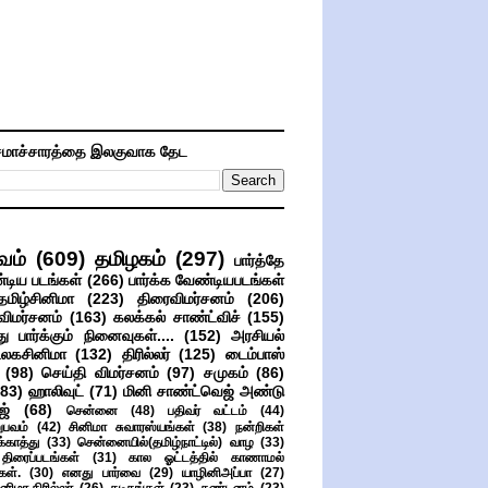
மாச்சாரத்தை இலகுவாக தேட
வம்
(609)
தமிழகம்
(297)
பார்த்தே
்டிய படங்கள்
(266)
பார்க்க வேண்டியபடங்கள்
தமிழ்சினிமா
(223)
திரைவிமர்சனம்
(206)
விமர்சனம்
(163)
கலக்கல் சாண்ட்விச்
(155)
ு பார்க்கும் நினைவுகள்....
(152)
அரசியல்
உலகசினிமா
(132)
திரில்லர்
(125)
டைம்பாஸ்
(98)
செய்தி விமர்சனம்
(97)
சமுகம்
(86)
(83)
ஹாலிவுட்
(71)
மினி சாண்ட்வெஜ் அண்டு
ஜ்
(68)
சென்னை
(48)
பதிவர் வட்டம்
(44)
பவம்
(42)
சினிமா சுவாரஸ்யங்கள்
(38)
நன்றிகள்
ுக்காத்து
(33)
சென்னையில்(தமிழ்நாட்டில்) வாழ
(33)
ிரைப்படங்கள்
(31)
கால ஓட்டத்தில் காணாமல்
ள்.
(30)
எனது பார்வை
(29)
யாழினிஅப்பா
(27)