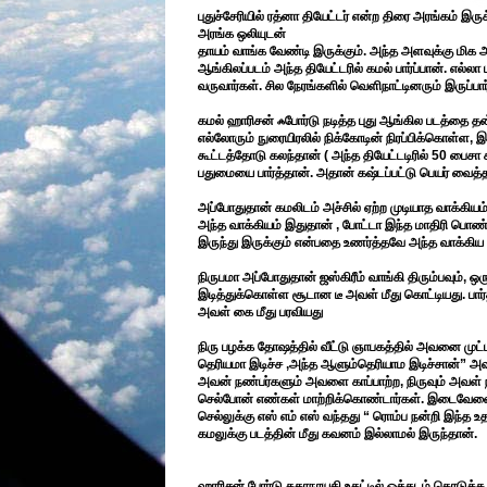
புதுச்சேரியில் ரத்னா தியேட்டர் என்ற திரை அரங்கம் இருக
அரங்க ஒலியுடன்
தாயம் வாங்க வேண்டி இருக்கும். அந்த அளவுக்கு மிக அ
ஆங்கிலப்படம் அந்த தியேட்டரில் கமல் பார்ப்பான். எல
வருவார்கள். சில நேரங்களில் வெளிநாட்டினரும் இருப்பார
கமல் ஹாரிசன் ஃபோர்டு நடித்த புது ஆங்கில படத்தை
எல்லோரும் நுரையிரலில் நிக்கோடின் நிரப்பிக்கொள்ள, 
கூட்டத்தோடு கலந்தான் ( அந்த தியேட்டடிரில் 50 பைச
பதுமையை பார்த்தான். அதான் கஷ்டப்பட்டு பெயர் வைத்தா
அப்போதுதான் கமலிடம் அச்சில் ஏற்ற முடியாத வாக்கியம்
அந்த வாக்கியம் இதுதான் , போட்டா இந்த மாதிரி பொண்ணை
இருந்து இருக்கும் என்பதை உணர்த்தவே அந்த வாக்கிய
நிருபமா அப்போதுதான் ஜஸ்கிரீம் வாங்கி திரும்பவும், ஒரு
இடித்துக்கொள்ள சூடான டீ அவள் மீது கொட்டியது. பார
அவள் கை மீது பரவியது
நிரு பழக்க தோஷத்தில் வீட்டு ஞாபகத்தில் அவனை முட்ட
தெரியமா இடிச்ச ,அந்த ஆளும்தெரியாம இடிச்சான்” அவன
அவன் நண்பர்களும் அவளை காப்பாற்ற, நிருவும் அவள் ந
செல்போன் எண்கள் மாற்றிக்கொண்டார்கள். இடைவேளைக
செல்லுக்கு எஸ் எம் எஸ் வந்தது “ ரொம்ப நன்றி இந்த 
கமலுக்கு படத்தின் மீது கவனம் இல்லாமல் இருந்தான்.
ஹாரிசன் போர்டு கதாநாயகி உதட்டில் ஒத்தடம் கொடுக்க