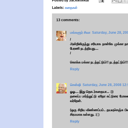
Posted by
Jackiesekar
Labels:
கதைகள்
13 comments:
மங்களூர் சிவா
Saturday, June 28, 2
/
அன்றிலிருந்து சரியாக நான்கே முக்கா நாள
பேரணி நடத்தியது....
/
கொக்க மக்கா நடத்தட்டும்!! நடத்தட்டும்!!
Reply
சென்ஷி
Saturday, June 28, 2008 12
ஓஓ.... இது தொடர்கதையா... :))
தலைப்ப பார்த்துட்டு ஏதோ கட்டுரை போலன்
வர்றேன்.
(ஒரு சிறிய விண்ணப்பம்.. தயவுசெஞ்சு பின
சிரமமாக உள்ளது. :( )
Reply