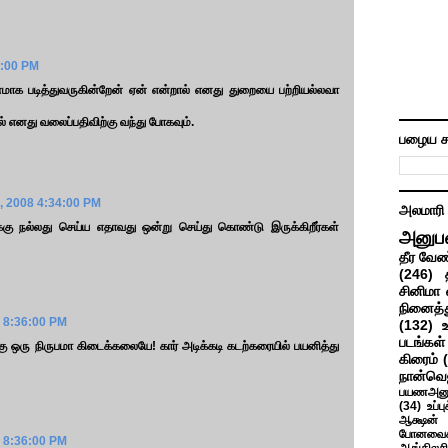
6:00 PM
வனமாக படித்துவருகின்றேன் ஏன் என்றால் எனது துறையை பற்றியல்லவா
ல் எனது வலைப்பதிவிற்கு வந்து போகவும்.
பழைய ச
, 2008 4:34:00 PM
அலமாரி
க்கு நல்லது செய்ய எதாவது ஒன்று செய்து கொண்டு இருக்கிறீர்கள்
அனுப
தீர வேண
(246)
சினிமா 
நினைத்த
 8:36:00 PM
(132)
படங்கள்
 ஒரு நிருபமா கிடைக்கலையே! கார் அடிக்கடி கடற்கரையில் பயனித்து
கிரைம்
நான்வெ
பயணஅனு
(34)
உப்ப
ஆக்ஷன் த
போனவைக
 8:36:00 PM