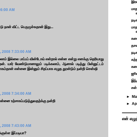
இரண
மாத
26:00 AM
நடி
டு நான் விட்ட பெருமூச்சுதான் இது...
மாத
கலை
தசவ
, 2008 7:33:00 AM
நடி
்லாம் இல்லை பாப்பப் வின்டோவ் என்றால் என்ன என்று எனக்கு தெரியாது
கற்
ேன். யார் வேண்டுமானாலும் படிக்கலாம், ஆனால் படித்து பின்னுட்டம்
கலை
சாகம்தான் என்னை இன்னும் சிறப்பாக எழுத தூன்டும் நன்றி சென்ஷி
ஜூன
இந்
சன்
, 2008 7:34:00 AM
►
M
என்னை உற்சாகப்படுத்துவதற்க்கு நன்றி
►
Ap
என் எழு
, 2008 7:43:00 AM
குள்ள இப்படியா?