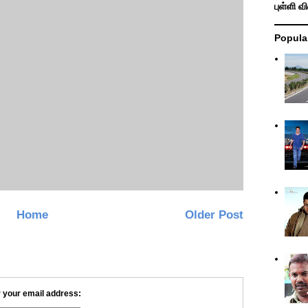
புள்ளி வ
Popula
Home
Older Post
 your email address: