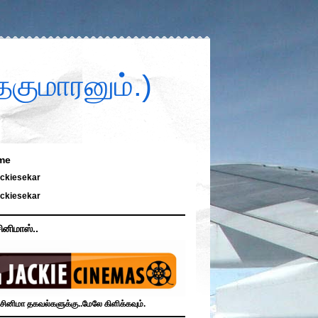
குமாரனும்.)
me
ckiesekar
ckiesekar
ினிமாஸ்..
சினிமா தகவல்களுக்கு..மேலே கிளிக்கவும்.