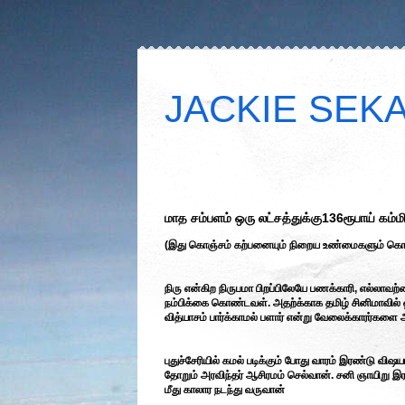
JACKIE SEKAR
மாத சம்பளம் ஒரு லட்சத்துக்கு136ரூபாய் க
(இது கொஞ்சம் கற்பனையும் நிறைய உண்மைகளும் க
நிரு என்கிற நிருபமா பிறப்பிலேயே பணக்காரி, எல்லாவற்ற
நம்பிக்கை கொண்டவள். அதற்க்காக தமிழ் சினிமாவில் 
வித்யாசம் பார்க்காமல் பளார் என்று வேலைக்காரர்களை 
புதுச்சேரியில் கமல் படிக்கும் போது வாரம் இரண்டு வ
தோறும் அரவிந்தர் ஆசிரமம் செல்வான். சனி ஞாயிறு இ
மீது காலார நடந்து வருவான்