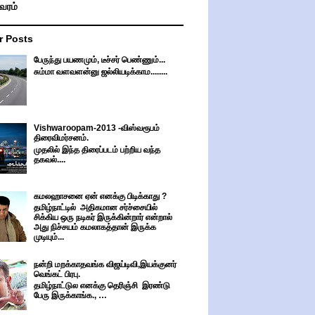
ிவரம்
r Posts
பேருந்து பயணமும், டீச்சர் பெண்ணும்...
சும்மா வளவளன்னு ஜல்லியடிக்காம........
Vishwaroopam-2013 -விஸ்வரூபம்
திரைவிமர்சனம்.
முதலில் இந்த திரைப்படம் பற்றிய வந்த
தகவல்....
கமலஹாசனை ஏன் எனக்கு பிடிக்காது ?
தமிழ்நாட்டில் அதிகமான சர்ச்சையில்
சிக்கிய ஒரு நடிகர் இருக்கின்றார் என்றால்
அது நிச்சயம் கமலாகத்தான் இருக்க
முடியும்...
நன்றி மறக்காதவங்க விஜய்டிவி,இயக்குனர்
வெங்கட் பிரபு.
தமிழ்நாட்டுல எனக்கு தெரிஞ்சி இரண்டு
பேரு இருக்காங்க., …