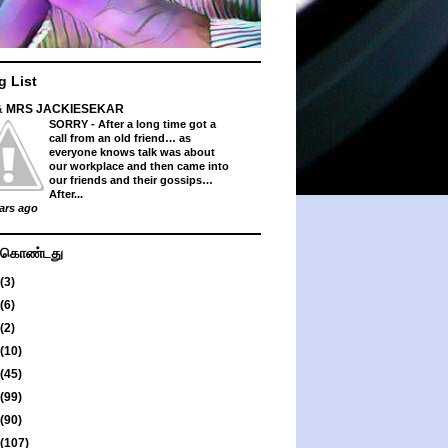
g List
& MRS JACKIESEKAR
SORRY
-
After a long time got a
call from an old friend… as
everyone knows talk was about
our workplace and then came into
our friends and their gossips…
After...
ars ago
து கொண்டது
(3)
(6)
(2)
(10)
(45)
(99)
(90)
(107)