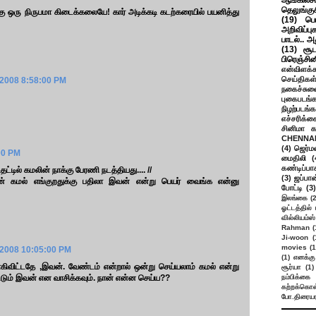
ஆங்கிலசின
தெலுங்கு
 ஒரு நிருபமா கிடைக்கலையே! கார் அடிக்கடி கடற்கரையில் பயனித்து
(19)
பெ
அறிவிப்பு
பாடல்.. அ
(13)
சூட
பிரெஞ்சி
என்விளக்க
செய்திகள
 2008 8:58:00 PM
நகைச்சுவ
புகைபடங்
நிழற்படங்க
எச்சரிக்க
சினிமா 
CHENNAI
(4)
ஜெர்ம
00 PM
மைதிலி
(
கண்டிப்பா
தட்டில் கமலின் நாக்கு பேரணி நடத்தியது.... //
(3)
ஜப்பான
் கமல் எங்குறதுக்கு பதிலா இவன் என்று பெயர் வைங்க என்னு
போட்டி
(3)
இலங்கை
(
ஓட்டத்தில்
வில்லியம்ஸ்
Rahman
(
Ji-woon
(
movies
(1
 2008 10:05:00 PM
(1)
எனக்கு
கிவிட்டதே ,இவன். வேண்டம் என்றால் ஒன்று செய்யலாம் கமல் என்று
சூர்யா
(1)
ட்டும் இவன் என வாசிக்கவும். நான் என்ன செய்ய??
நம்பிக்கை 
கற்றக்கொள்
போ.திரையர