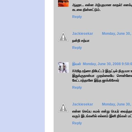
ஆஹா... என்ன அற்புதமான காதல்! எனக்கு
கடலை தின்னட்டும்.
Reply
Jackiesekar
Monday, June 30,
நன்றி சத்யா
Reply
இவன்
Monday, June 30, 2008 9:58:
//அதே ரத்னா தியேட்டர் இருட்டில் நிருபமா உ
இதுக்குதான்யா முதல்லையே சொன்னேன
கேட்டாத்தானே இந்த ஜாக்கிசேகர்
Reply
Jackiesekar
Monday, June 30,
என்ன செய்ய கமல் என்று பெயர் வைத்தா
வரும் இடங்களில் எல்லாம் இனி நீங்கள் ம
Reply