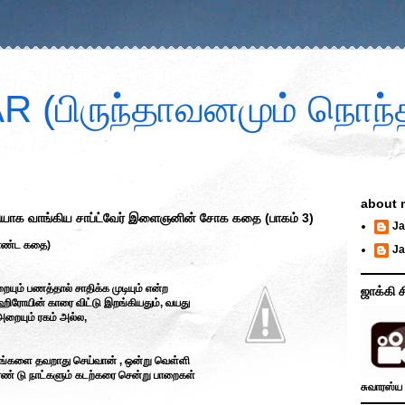
 (பிருந்தாவனமும் நொந்த
about 
ம்மியாக வாங்கிய சாப்ட்வேர் இளைஞனின் சோக கதை (பாகம் 3)
Ja
ொண்ட கதை)
Ja
ையும் பணத்தால் சாதிக்க முடியும் என்ற
ஜாக்கி ச
ஹிரோயின் காரை விட்டு இறங்கியதும், வயது
அறையும் ரகம் அல்ல,
ிஷயங்களை தவறாது செய்வான் , ஒன்று வெள்ளி
ரண் டு நாட்களும் கடற்கரை சென்று பாறைகள்
சுவாரஸ்ய 