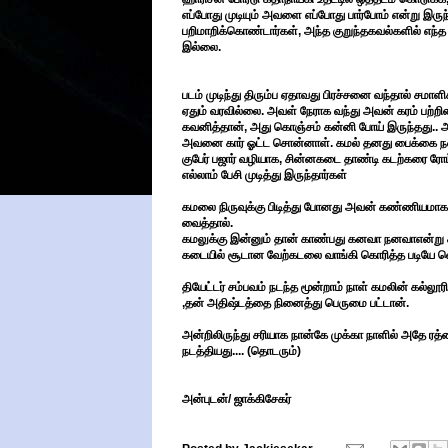
எப்போது முடியும் அவளை எப்போது பார்போம் என்று இருந
பறிமாறிக்கொண்டார்கள், அந்த குறுந்தகவல்களில் எந
இல்லை.
படம் முடிந்து திரும்ப ஏதாவது பிரச்சனை வந்தால் சம
ஏதும் வரவில்லை. அவள் நேராக வந்து அவன் கரம் பற்
கவனித்தான், அது கொஞ்சம் கன்னி போய் இருந்தது.. அ
அவனை கார் ஓட்ட சொன்னாள். கமல் தனது பைக்கை நண்பர்
குபேர் பஜார் வழியாக, சின்னகடை தாண்டி கடற்கரை ரோட்டில
எல்லாம் பேசி முடித்து இருந்தார்கள்
கமலை நிருவுக்கு பிடித்து போனது அவன் கண்ணியமாக ப
வைத்தால்.
கமலுக்கு இன்னும் தான் காண்பது கனவா நனவாஎன்று கிள்
கடையில் சூடான வேற்கடலை வாங்கி கொரித்த படியே வெட்
தியேட்டர் சம்பவம் நடந்த மூன்றாம் நாள் கமலின் கல்லூர
,தன் அதிஷ்டத்தை நினைத்து பெருமை பட்டான்.
அன்றிலிருந்து சரியாக நான்கே முக்கா நாளில் அதே ரத்னா
நடத்தியது.... (தொடரும்)
அன்புடன்/ ஜாக்கிசேகர்