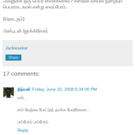
அவனுக்க ஒரு பெயர் வைக்கலாமே? எளிதில் வாயில் நுழையும்
பெயராக, கமல் என்று வைப்போம்.
(தொடரும்)
அன்புடன் /ஜாக்கிசேகர்
Jackiesekar
Share
17 comments:
நித்யன்
Friday, June 20, 2008 6:34:00 PM
சார்...
ராம் ரேஞ்சுல போட்டுத் தாக்க போறீங்களா...
பாப்போம் பாப்போம்.
Reply