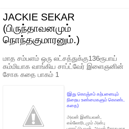
JACKIE SEKAR
(பிருந்தாவனமும்
நொந்தகுமாரனும்.)
மாத சம்பளம் ஒரு லட்சத்துக்கு136ரூபாய்
கம்மியாக வாங்கிய சாப்ட்வேர் இளைஞனின்
சோக கதை பாகம் 1
(இது கொஞ்சம் கற்பனையும்
நிறைய உண்மைகளும் கொண்ட
கதை)
அவன் இனியவன்,
எல்லோரிடமும் அன்பு
பாராட்டுபவன், அவன் சோகமாக