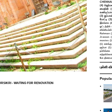
CHENNAI
(4)
ஜெர்ம
மைதிலி
(
கண்டிப்பா
(3)
ஜப்பான
போட்டி
(3)
இலங்கை
(
ஓட்டத்தில்
வில்லியம்ஸ்
Rahman
(
Ji-woon
(
movies
(1
(1)
எனக்கு
சூர்யா
(1)
நம்பிக்கை 
கற்றக்கொள்
போ.திரையர
புள்ளி வ
Popula
SIKRI - WAITING FOR RENOVATION