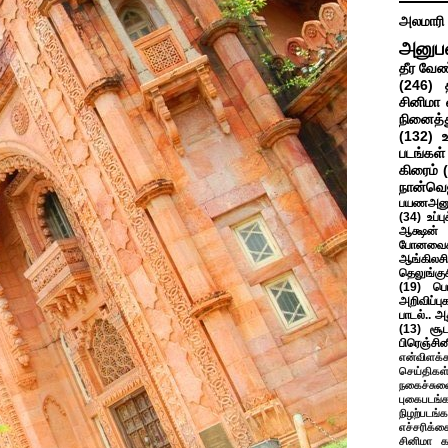
அலமாரி
அனுப
தீர வேண
(246)
சினிமா 
நினைத்த
(132)
படங்கள்
கிரைம்
நான்வெ
பயணஅனு
(34)
உப்ப
ஆக்ஷன் த
போனவைக
ஆங்கிலசின
தெலுங்கு
(19)
பெ
அறிவிப்பு
பாடல்.. அ
(13)
சூட
பிரெஞ்சி
என்விளக்க
செய்திகள
நகைச்சுவ
புகைபடங்
நிழற்படங்க
எச்சரிக்க
சினிமா 