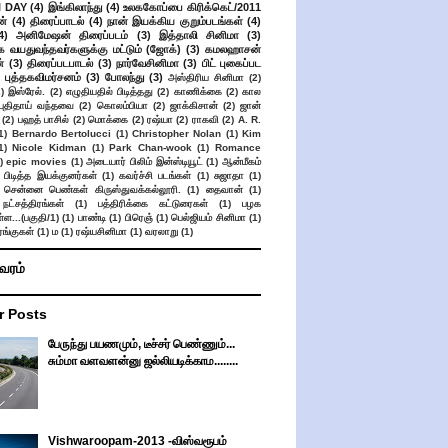
 DAY
(4)
இங்கிலாந்து
(4)
உலககோப்பை கிரிக்கெட்/2011
ன்
(4)
திரைப்பாடல்
(4)
நான் இயக்கிய குறும்படங்கள்
(4)
4)
அனிமேஷன் திரைப்படம்
(3)
இத்தாலி சினிமா
(3)
க வயதுவந்தவர்களுக்கு மட்டும் (ஜோக்)
(3)
கமலஹாசன்
்
(3)
திரைப்படபாடல்
(3)
நார்வேசினிமா
(3)
பிட் புகைப்பட
புத்தகவிமர்சனம்
(3)
போலந்து
(3)
அஸ்திரிய சினிமா
(2)
2)
இஸ்ரேல்.
(2)
எழுதியதில் பிடித்தது
(2)
காணிக்கை
(2)
கால
 புதிதாய் வந்தவை
(2)
கொலம்பியா
(2)
ஜாக்கிசான்
(2)
ஜான்
(2)
பஹத் பாசில்
(2)
மொக்கை
(2)
ரஷ்யா
(2)
ராகவி
(2)
A. R.
1)
Bernardo Bertolucci
(1)
Christopher Nolan
(1)
Kim
1)
Nicole Kidman
(1)
Park Chan-wook
(1)
Romance
)
epic movies
(1)
அடையார் பிலிம் இன்ஸ்டியூட்
(1)
ஆன்மீகம்
 பிடித்த இயக்குனர்கள்
(1)
கவர்ச்சி படங்கள்
(1)
சுஜாதா
(1)
சென்னை பெண்கள் கிருஸ்துவக்கல்லூரி.
(1)
தைவான்
(1)
நட்சத்திரங்கள்
(1)
பத்திரிக்கை கட்டுரைகள்
(1)
பழக
ள...(பகுதி/1)
(1)
பாண்டி
(1)
பிரெஞ்
(1)
பெல்ஜியம் சினிமா
(1)
ங்குகள்
(1)
ம
(1)
ரஷ்யசினிமா
(1)
வரலாறு
(1)
ிவரம்
r Posts
பேருந்து பயணமும், டீச்சர் பெண்ணும்...
சும்மா வளவளன்னு ஜல்லியடிக்காம........
Vishwaroopam-2013 -விஸ்வரூபம்