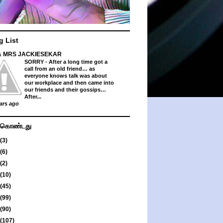
g List
& MRS JACKIESEKAR
SORRY
-
After a long time got a
call from an old friend… as
everyone knows talk was about
our workplace and then came into
our friends and their gossips…
After...
ars ago
து கொண்டது
(3)
(6)
(2)
(10)
(45)
(99)
(90)
(107)