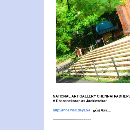
NATIONAL ART GALLERY CHENNAI PADHEPUR
V Dhanasekaran as Jackiesekar
http://thne.ws/1deyEya
ஓட்டு போட...
===================