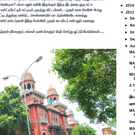
ெரியுமா? பர்மா பஜார் எதிரே இருக்கும் இந்த இடத்தை ஒரு லட்ச
►
2014
எஸ்ட்டிமேட்டில் கட்டியும் முடித்து விட்டார்கள்... முதல் உலக போரின் போது
▼
2013
ட்டிடத்துக்கு உண்டு... சென்னையில் பல ஆங்கிலேயே காலத்து
►
De
ண்ட்ராக்டர்தான் இந்த பேங்கின் முதல் டைரக்டர் என்பதும் வரலாறு.
►
No
்தால் நீங்களும், உங்கள் நண்பர்களும் ஷேர் செய்து ஓட்டுப்போடுங்கள்.....
►
Oc
►
Se
▼
Au
MAD
ச
MA
MUM
A T
இயக
ஹால
MA
சென
MA