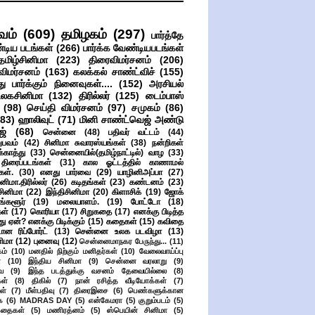
வம்
(609)
தமிழகம்
(297)
பார்த்தே
்டிய படங்கள்
(266)
பார்க்க வேண்டியபடங்கள்
தமிழ்சினிமா
(223)
திரைவிமர்சனம்
(206)
விமர்சனம்
(163)
கலக்கல் சாண்ட்விச்
(155)
ு பார்க்கும் நினைவுகள்....
(152)
அரசியல்
உலகசினிமா
(132)
திரில்லர்
(125)
டைம்பாஸ்
(98)
செய்தி விமர்சனம்
(97)
சமுகம்
(86)
(83)
ஹாலிவுட்
(71)
மினி சாண்ட்வெஜ் அண்டு
ஜ்
(68)
சென்னை
(48)
பதிவர் வட்டம்
(44)
பவம்
(42)
சினிமா சுவாரஸ்யங்கள்
(38)
நன்றிகள்
ுக்காத்து
(33)
சென்னையில்(தமிழ்நாட்டில்) வாழ
(33)
ிரைப்படங்கள்
(31)
கால ஓட்டத்தில் காணாமல்
ள்.
(30)
எனது பார்வை
(29)
யாழினிஅப்பா
(27)
ிமா.திரில்லர்
(26)
கடிதங்கள்
(23)
கண்டனம்
(23)
சினிமா
(22)
இந்திசினிமா
(20)
கிளாசிக்
(19)
ஜோக்
ங்களூர்
(19)
மலையாளம்.
(19)
போட்டோ
(18)
கள்
(17)
கொரியா
(17)
சிறுகதை
(17)
எனக்கு பிடித்த
து ஏன்? எனக்கு பிடிக்கும்
(15)
கதைகள்
(15)
கவிதை
ான ரிப்போர்ட்
(13)
சென்னை உலக படவிழா
(13)
னிமா
(12)
புனைவு
(12)
சென்னைமாநகர பேருந்து...
(11)
ம்
(10)
மனதில் நிற்கும் மனிதர்கள்
(10)
வேலைவாய்ப்பு
்
(10)
இந்திய சினிமா
(9)
சென்னை வரலாறு
(9)
ை
(9)
இந்த படத்துக்கு வசனம் தேவையில்லை
(8)
கள்
(8)
திகில்
(7)
நான் ரசித்த வீடியோக்கள்
(7)
ள்
(7)
மீள்பதிவு
(7)
திரைஇசை
(6)
பெண்களுக்கான
ை
(6)
MADRAS DAY
(5)
என்கேமரா
(5)
குறும்படம்
(5)
கதைகள்
(5)
மணிரத்னம்
(5)
ஸ்பெயின் சினிமா
(5)