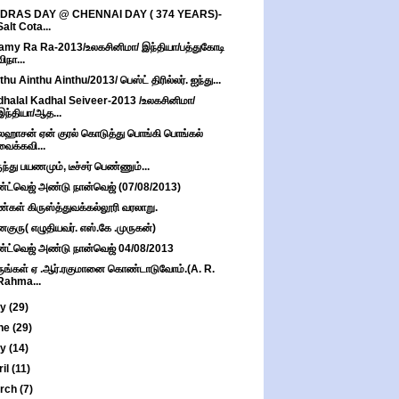
DRAS DAY @ CHENNAI DAY ( 374 YEARS)-
Salt Cota...
my Ra Ra-2013/உலகசினிமா/ இந்தியா/பத்துகோடி
விநா...
thu Ainthu Ainthu/2013/ பெஸ்ட் திரில்லர். ஐந்து...
halal Kadhal Seiveer-2013 /உலகசினிமா/
இந்தியா/ஆத...
ஹாசன் ஏன் குரல் கொடுத்து பொங்கி பொங்கல்
வைக்கவி...
ுந்து பயணமும், டீச்சர் பெண்ணும்...
்ட்வெஜ் அண்டு நான்வெஜ் (07/08/2013)
்கள் கிருஸ்த்துவக்கல்லூரி வரலாறு.
குரு( எழுதியவர். எஸ்.கே .முருகன்)
்ட்வெஜ் அண்டு நான்வெஜ் 04/08/2013
ுங்கள் ஏ .ஆர்.ரகுமானை கொண்டாடுவோம்.(A. R.
Rahma...
ly
(29)
ne
(29)
ay
(14)
ril
(11)
rch
(7)