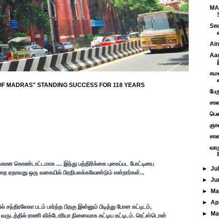
MA
Swa
Ain
Aad
கமல
 OF MADRAS" STANDING SUCCESS FOR 118 YEARS
பேர
சாண
பெண
ஞான
சாண
வார
கான கொண்டாட்டமாக .... இந்து பத்திரிக்கை புகைப்பட போட்டியை
►
Ju
றை ஏதாவது ஒரு வகையில் பிரதிபலக்கவேண்டும் என்றார்கள்...
►
Ju
►
M
►
Ap
ல் சந்திரலேகா படம் பார்த்த பிறகு இன்னும் பிடித்து போன கட்டிடம்,
►
Ma
று வருடத்தில் ராணி விக்டோரியா நினைவாக கட்டிய கட்டிடம். ரெட்ஸ்டொன்