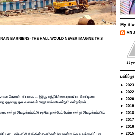
My Blo
MR 
RAIN BARRIERS- THE HALL WOULD NEVER IMAGINE THIS
14 ye
பகிர்ந்
►
2023
►
2022
கான கொண்டாட்டமாக .... இந்து பத்திரிக்கை புகைப்பட போட்டியை
►
2020
றை ஏதாவது ஒரு வகையில் பிரதிபலக்கவேண்டும் என்றார்கள்...
►
2019
ட்ராஸ் என்று அழைக்கப்பட்டு தற்போது ஸ்டேட் பேங்க் என்று அழைக்கப்படும்
►
2018
►
2017
►
2016
►
2015
்டன... எச்டிஎப்சி பேங்கின் ஏடிஎம்கள் தேருவுக்கு தெரு வந்து விட்டன....