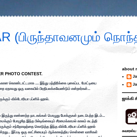
 (பிருந்தாவனமும் நொந்த
about 
ER PHOTO CONTEST.
Ja
கான கொண்டாட்டமாக .... இந்து பத்திரிக்கை புகைப்பட போட்டியை
Ja
றை ஏதாவது ஒரு வகையில் பிரதிபலக்கவேண்டும் என்றார்கள்...
ஜாக்கி ச
்கும் விக்டோரியா பப்ளிக் ஹால்.
் இருந்து எண்ணற்ற நாடகங்கள் பொழுது போக்குகள் நடைபெற்ற இடம்...
சீரமைக்கும் போழுதே இந்த பில்டிங்கையும் சீரமைக்காமல் காலம் கடத்தி
ோருக்கும் சந்தோஷத்தை கொடுத்த இந்த விக்டோரியா பப்ளிக் ஹால்
சுவாரஸ்ய 
்றது... இப்படி ஒரு காட்சியையும் ஆக்காலத்திய சென்னை வாசிகள்