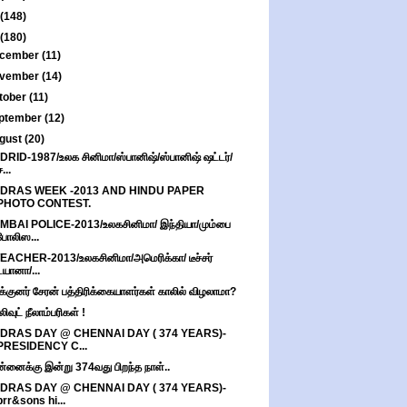
(148)
(180)
cember
(11)
vember
(14)
tober
(11)
ptember
(12)
gust
(20)
RID-1987/உலக சினிமா/ஸ்பானிஷ்/ஸ்பானிஷ் ஷட்டர்/
...
DRAS WEEK -2013 AND HINDU PAPER
PHOTO CONTEST.
BAI POLICE-2013/உலகசினிமா/ இந்தியா/மும்பை
போலிஸ...
EACHER-2013/உலகசினிமா/அமெரிக்கா/ டீச்சர்
டயானா/...
்குனர் சேரன் பத்திரிக்கையாளர்கள் காலில் விழலாமா?
ிவுட் நீலாம்பரிகள் !
DRAS DAY @ CHENNAI DAY ( 374 YEARS)-
PRESIDENCY C...
்னைக்கு இன்று 374வது பிறந்த நாள்..
DRAS DAY @ CHENNAI DAY ( 374 YEARS)-
prr&sons hi...