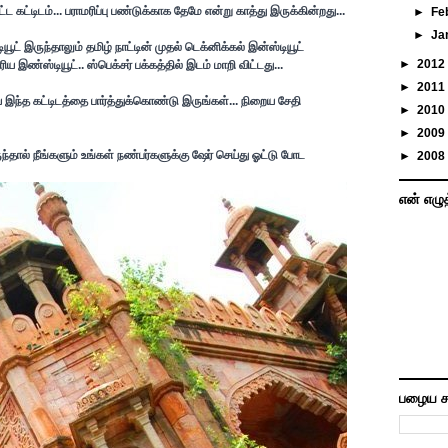
டிடம்... பராமரிப்பு பண்டுக்காக தேமே என்று காத்து இருக்கின்றது...
►
Fe
►
Ja
 இருந்தாலும் தமிழ் நாட்டின் முதல் டெக்னிக்கல் இன்ஸ்டியூட்
►
2012
ய இண்ஸ்டியூட்.. ஸ்பெக்சர் பக்கத்தில் இடம் மாறி விட்டது...
►
2011
இந்த கட்டிடத்தை பார்த்துக்கொண்டு இருங்கள்... நிறைய சேதி
►
2010
►
2009
ந்தால் நீங்களும் உங்கள் நண்பர்களுக்கு ஷேர் செய்து ஓட்டு போட
►
2008
என் எழு
பழைய ச