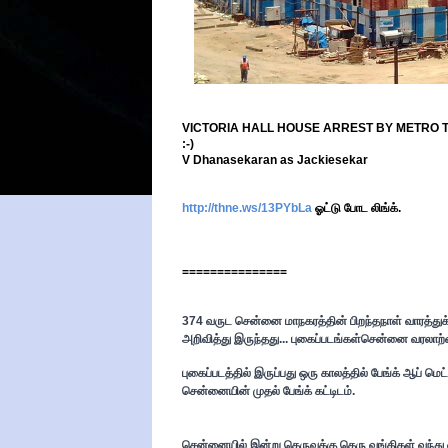
VICTORIA HALL HOUSE ARREST BY METRO T
:-)
V Dhanasekaran as Jackiesekar
http://thne.ws/13PYbLa
ஓட்டு போட லிங்க்.
===============
374 வருட சென்னை மாநகரத்தின் பிறந்தநாள் வாரத்துக்
அறிவித்து இருந்தது... புகைப்படங்கள்சென்னை வரலாற்
புகைப்படத்தில் இருப்பது ஒரு க
ாலத்தில் பேங்க் ஆப் மெ
சென்னையின் முதல் பேங்க் கட்டிடம்.
சென்னையில் இன்று தெருவுக்கு தெரு வங்கிகள் வந்து விட