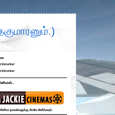
குமாரனும்.)
me
ckiesekar
ckiesekar
ினிமாஸ்..
சினிமா தகவல்களுக்கு..மேலே கிளிக்கவும்.