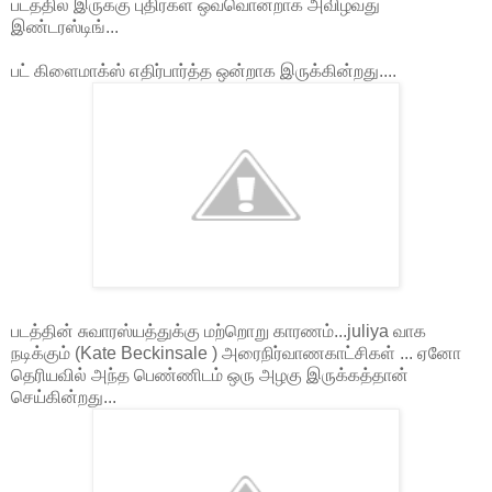
படத்தில் இருக்கு புதிர்கள் ஒவ்வொன்றாக அவிழ்வது
இண்டரஸ்டிங்...
பட் கிளைமாக்ஸ் எதிர்பார்த்த ஒன்றாக இருக்கின்றது....
படத்தின் சுவாரஸ்யத்துக்கு மற்றொறு காரணம்...juliya வாக
நடிக்கும் (Kate Beckinsale ) அரைநிர்வாணகாட்சிகள் ... ஏனோ
தெரியவில் அந்த பெண்ணிடம் ஒரு அழகு இருக்கத்தான்
செய்கின்றது...