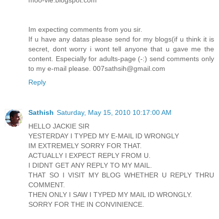
moo-vie.blogspot.com
Im expecting comments from you sir.
If u have any datas please send for my blogs(if u think it is
secret, dont worry i wont tell anyone that u gave me the
content. Especially for adults-page (-:) send comments only
to my e-mail please. 007sathsih@gmail.com
Reply
Sathish
Saturday, May 15, 2010 10:17:00 AM
HELLO JACKIE SIR
YESTERDAY I TYPED MY E-MAIL ID WRONGLY
IM EXTREMELY SORRY FOR THAT.
ACTUALLY I EXPECT REPLY FROM U.
I DIDNT GET ANY REPLY TO MY MAIL.
THAT SO I VISIT MY BLOG WHETHER U REPLY THRU
COMMENT.
THEN ONLY I SAW I TYPED MY MAIL ID WRONGLY.
SORRY FOR THE IN CONVINIENCE.