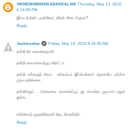
VIKNESHWARAN ADAKKALAM
Thursday, May 13, 2010
6:14:00 PM
இப்படத்தின் டவுன்லோட் லிங்க் கிடைக்குமா?
Reply
Jackiesekar
Friday, May 14, 2010 8:24:00 AM
நன்றி சே சரவணகுமார்..
நன்றி சைவகொத்து பரோட்டா..
நன்றி மங்களுர் சிவா... எங்கய்யா இப்பெல்லாம் ஆளையே பார்க்க
முடியறதில்லை..
நன்றிஜெய்... அவ்வளவு சுவாரஸ்ய்மு னு சொல்ல முடியாட்டாலும்
ஓகெ...
விக்னேஷ் குகுளில்தான் தேட வேண்டு்ம்..
Reply