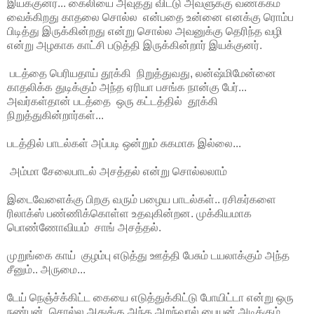
இயக்குனர்... கைலியை அவுத்து விட்டு அவளுக்கு வணக்கம்
வைக்கிறது காதலை சொல்ல என்பதை உன்னை எனக்கு ரொம்ப
பிடித்து இருக்கின்றது என்று சொல்ல அவனுக்கு தெரிந்த வழி
என்று அழகாக காட்சி படுத்தி இருக்கின்றார் இயக்குனர்.
படத்தை பெரியதாய் தூக்கி நிறுத்துவது, லன்ஷ்மிமேன்னை
காதலிக்க துடிக்கும் அந்த ஏரியா பசங்க நான்கு பேர்...
அவர்கள்தான் படத்தை ஒரு கட்டத்தில் தூக்கி
நிறுத்துகின்றார்கள்...
படத்தில் பாடல்கள் அப்படி ஒன்றும் சுகமாக இல்லை...
அம்மா சேலைபாடல் அசத்தல் என்று சொல்லலாம்
இடைவேளைக்கு பிறகு வரும் பழைய பாடல்கள்.. ரசிகர்களை
ரிலாக்ஸ் பண்ணிக்கொள்ள உதவுகின்றன. முக்கியமாக
பொண்ணோவியம் சாங் அசத்தல்.
முறுங்கை காய் குழம்பு எடுத்து ஊத்தி பேசும் டயலாக்கும் அந்த
சீனும்.. அருமை...
டேய் நெஞ்ச்க்கிட்ட கையை எடுத்துக்கிட்டு போயிட்டா என்று ஒரு
நண்பன் சொல்ல அதுக்கு அந்த அறந்வால் பையன் அடிக்கும்