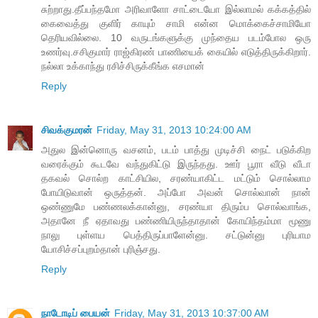
சுற்றாது.தீப்பந்தமோ அரிவாளோ சாட்டையோ இல்லாமல் கக்கத்தில்
கைவைத்து குளிர் காயும் சாமி என்ன மொக்கைச்சாமியோ
தெரியவில்லை. 10 வருடங்களுக்கு முந்தைய படம்போல ஒரு
உணர்வு.சசிகுமார் ராஜ்கிரண் பாணியைக் கையில் எடுத்திருக்கிறார்.
நல்லா உக்காந்து ரசிச்சிருக்கீங்க எசமான்
Reply
சிவக்குமரன்
Friday, May 31, 2013 10:24:00 AM
அதுல இன்னொரு வசனம், படம் பாத்து முடிச்சி நைட் படுக்கிற
வரைக்கும் கூடவே வந்துகிட்டு இருந்தது. ஊர் பூரா வீடு வீடா
தகவல் சொல்ற காட்சியில, சரண்யாகிட்ட மட்டும் சொல்லாம
போயிடுவான் ஒருத்தன். அப்போ அவன் சொல்வான் நான்
ஒண்ணுமே பண்ணலக்கான்னு, சரண்யா திரும்ப சொல்வாங்க,
அதானே நீ ஏதாவது பண்ணியிருந்தாதான் கோயிந்தம்மா மூணு
நாலு புள்ளய பெத்திருப்பாளேன்னு. சட்டுன்னு புரியாம
யோசிச்சப்புறம்தான் புரிஞ்சது.
Reply
நாடோடிப் பையன்
Friday, May 31, 2013 10:37:00 AM