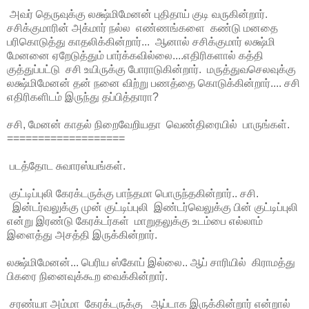
அவர் தெருவுக்கு லக்ஷ்மிமேனன் புதிதாய் குடி வருகின்றார்.
சசிக்குமாரின் அக்மார் நல்ல எண்ணங்களை கண்டு மனதை
பரிகொடுத்து காதலிக்கின்றார்... ஆனால் சசிக்குமார் லக்ஷ்மி
மேனனை ஏறேடுத்தும் பார்க்கவில்லை....எதிரிகளால் கத்தி
குத்துப்பட்டு சசி உயிருக்கு போராடுகின்றார். மருத்துவசெலவுக்கு
லக்ஷ்மிமேனன் தன் நனை விற்று பணத்தை கொடுக்கின்றார்.... சசி
எதிரிகளிடம் இருந்து தப்பித்தாரா?
சசி, மேனன் காதல் நிறைவேறியதா வெண்திரையில் பாருங்கள்.
===================
படத்தோட சுவாரஸ்யங்கள்.
குட்டிப்புலி கேரக்டருக்கு பாந்தமா பொருந்தகின்றார்.. சசி.
இன்டர்வலுக்கு முன் குட்டிப்புலி இண்டர்வெலுக்கு பின் குட்டிப்புலி
என்று இரண்டு கேரக்டர்கள் மாறுதலுக்கு உடம்பை எல்லாம்
இளைத்து அசத்தி இருக்கின்றார்.
லக்ஷ்மிமேனன்... பெரிய ஸ்கோப் இல்லை.. ஆப் சாரியில் கிராமத்து
பிகரை நினைவுக்கூற வைக்கின்றார்.
சரண்யா அம்மா கேரக்டருக்கு ஆப்டாக இருக்கின்றார் என்றால்