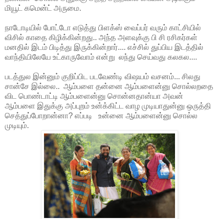
மியூட் கமென்ட் அருமை.
நாடோடியில் போட்டோ எடுத்து பிளக்ஸ் வைப்பர் வரும் காட்சியில்
விசில் காதை கிழிக்கின்றது.. அந்த அளவுக்கு பி சி ரசிகர்கள்
மனதில் இடம் பிடித்து இருக்கின்றார்.... எச்சில் துப்பிய இடத்தில்
வாந்தியிலேயே உட்காருவோம் என்று லந்து செய்வது கலகல....
படத்துல இன்னும் குறிப்பிட படவேண்டி விஷயம் வசனம்... சிலது
சான்சே இல்லை.. ஆம்பளை தன்னை ஆம்பளைன்னு சொல்லறதை
விட பொண்டாட்டி ஆம்பளைன்னு சொன்னதான்யா அவன்
ஆம்பளை இதுக்கு அப்புறம் உன்க்கிட்ட வாழ முடியாதுன்னு ஒருத்தி
செத்துப்போறான்னா? எப்படி உன்னை ஆம்பளைன்னு சொல்ல
முடியும்.