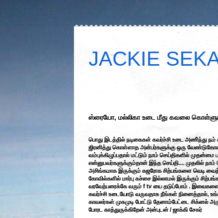
JACKIE SEKAR
ஸ்ரையோ, மல்லிகா உடை மீது கவலை கொள்ளும்
பொது இடத்தில் நடிகைகள் கவர்ச்சி உடை அணி்ந்து நம்
ஜிரனித்து கொள்ளாத அன்பர்களுக்கு ஒரு வேண்டுகோ
வம்புக்கிழுப்பதால் மட்டும் நாம் செய்திகளில் முதன்மை 
என்னுபவர்களுக்கும்தான் இந்த செய்தி.... முதலில் நாம்
அசிங்கமாக இருக்கும் கஜரோக சிற்பங்களை வெடி வைத்
கோவில்களில் மார்பு கச்சை இல்லாமல் இருக்கும் சிற்ப
வரவேற்பரைக்கே வரும் f tv யை தடுப்போம் . இவைகளை 
கவர்ச்சி உடையோடு வருவதாக நீங்கள் நினைத்தால், உங்
காவலர்கள் முகமுடி போட்டு தேனாம்பேட்டை சிக்னல் அரு
போரட காத்துருக்கிறேன் அன்புடன் / ஜாக்கி சேகர்