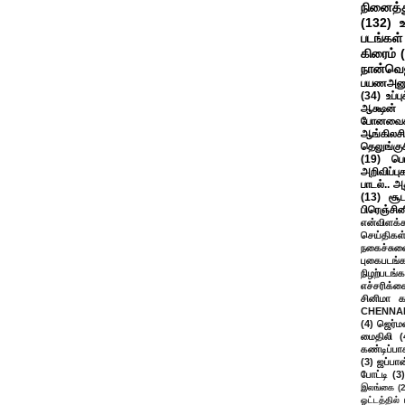
நினைத்த
(132)
படங்கள்
கிரைம்
நான்வெ
பயணஅனு
(34)
உப்ப
ஆக்ஷன் த
போனவைக
ஆங்கிலசின
தெலுங்கு
(19)
பெ
அறிவிப்பு
பாடல்.. அ
(13)
சூட
பிரெஞ்சி
என்விளக்க
செய்திகள
நகைச்சுவ
புகைபடங்
நிழற்படங்க
எச்சரிக்க
சினிமா 
CHENNAI
(4)
ஜெர்ம
மைதிலி
(
கண்டிப்பா
(3)
ஜப்பான
போட்டி
(3)
இலங்கை
(
ஓட்டத்தில்