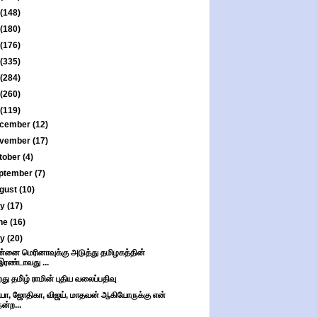
(148)
(180)
(176)
(335)
(284)
(260)
(119)
cember
(12)
vember
(17)
tober
(4)
ptember
(7)
gust
(10)
ly
(17)
ne
(16)
ay
(20)
்னை மெரினாவுக்கு அடுத்து தமிழகத்தின்
இரண்டாவது ...
றது தமி்ழ் ராமின் புதிய வலைப்பதிவு
்யா, ஜோதிகா, விஜய், மாதவன் ஆகியோருக்கு என்
நன்ற...