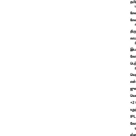
தமி
சேல
சேல
திர
காம
இயக்
கோட
பெற்
வெற
என்
ஜுன
வெல
+2 
உறு
IPL
கோவ
க
ஸ்ர