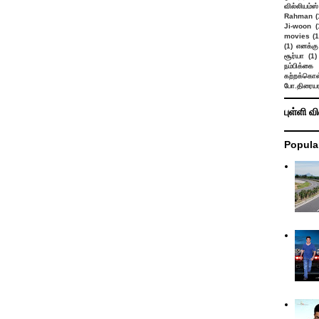
வில்லியம்ஸ்
Rahman
(
Ji-woon
(
movies
(1
(1)
எனக்கு
சூர்யா
(1)
நம்பிக்கை 
கற்றக்கொள்
போ.திரையர
புள்ளி வ
Popula