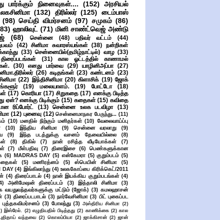
ு பார்க்கும் நினைவுகள்....
(152)
அரசியல்
உலகசினிமா
(132)
திரில்லர்
(125)
டைம்பாஸ்
(98)
செய்தி விமர்சனம்
(97)
சமுகம்
(86)
(83)
ஹாலிவுட்
(71)
மினி சாண்ட்வெஜ் அண்டு
ஜ்
(68)
சென்னை
(48)
பதிவர் வட்டம்
(44)
பவம்
(42)
சினிமா சுவாரஸ்யங்கள்
(38)
நன்றிகள்
ுக்காத்து
(33)
சென்னையில்(தமிழ்நாட்டில்) வாழ
(33)
ிரைப்படங்கள்
(31)
கால ஓட்டத்தில் காணாமல்
ள்.
(30)
எனது பார்வை
(29)
யாழினிஅப்பா
(27)
ிமா.திரில்லர்
(26)
கடிதங்கள்
(23)
கண்டனம்
(23)
சினிமா
(22)
இந்திசினிமா
(20)
கிளாசிக்
(19)
ஜோக்
ங்களூர்
(19)
மலையாளம்.
(19)
போட்டோ
(18)
கள்
(17)
கொரியா
(17)
சிறுகதை
(17)
எனக்கு பிடித்த
து ஏன்? எனக்கு பிடிக்கும்
(15)
கதைகள்
(15)
கவிதை
ான ரிப்போர்ட்
(13)
சென்னை உலக படவிழா
(13)
னிமா
(12)
புனைவு
(12)
சென்னைமாநகர பேருந்து...
(11)
ம்
(10)
மனதில் நிற்கும் மனிதர்கள்
(10)
வேலைவாய்ப்பு
்
(10)
இந்திய சினிமா
(9)
சென்னை வரலாறு
(9)
ை
(9)
இந்த படத்துக்கு வசனம் தேவையில்லை
(8)
கள்
(8)
திகில்
(7)
நான் ரசித்த வீடியோக்கள்
(7)
ள்
(7)
மீள்பதிவு
(7)
திரைஇசை
(6)
பெண்களுக்கான
ை
(6)
MADRAS DAY
(5)
என்கேமரா
(5)
குறும்படம்
(5)
கதைகள்
(5)
மணிரத்னம்
(5)
ஸ்பெயின் சினிமா
(5)
 DAY
(4)
இங்கிலாந்து
(4)
உலககோப்பை கிரிக்கெட்/2011
ன்
(4)
திரைப்பாடல்
(4)
நான் இயக்கிய குறும்படங்கள்
(4)
4)
அனிமேஷன் திரைப்படம்
(3)
இத்தாலி சினிமா
(3)
க வயதுவந்தவர்களுக்கு மட்டும் (ஜோக்)
(3)
கமலஹாசன்
்
(3)
திரைப்படபாடல்
(3)
நார்வேசினிமா
(3)
பிட் புகைப்பட
புத்தகவிமர்சனம்
(3)
போலந்து
(3)
அஸ்திரிய சினிமா
(2)
2)
இஸ்ரேல்.
(2)
எழுதியதில் பிடித்தது
(2)
காணிக்கை
(2)
கால
 புதிதாய் வந்தவை
(2)
கொலம்பியா
(2)
ஜாக்கிசான்
(2)
ஜான்