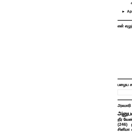
►
Ap
என் எழு
பழைய ச
அலமாரி
அனுப
தீர வேண
(246)
சினிமா 