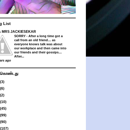
g List
& MRS JACKIESEKAR
SORRY
-
After a long time got a
call from an old friend… as
everyone knows talk was about
our workplace and then came into
our friends and their gossips…
After...
ars ago
து கொண்டது
(3)
(6)
(2)
(10)
(45)
(99)
(90)
(107)