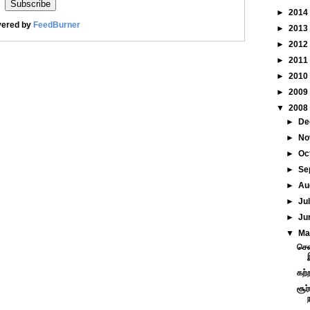
►
2014
vered by
FeedBurner
►
2013
►
2012
►
2011
►
2010
►
2009
▼
2008
►
De
►
No
►
Oc
►
Se
►
Au
►
Ju
►
Ju
▼
M
சென
கற்
சூர