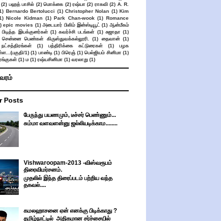
(2)
பஹத் பாசில்
(2)
மொக்கை
(2)
ரஷ்யா
(2)
ராகவி
(2)
A. R.
1)
Bernardo Bertolucci
(1)
Christopher Nolan
(1)
Kim
1)
Nicole Kidman
(1)
Park Chan-wook
(1)
Romance
)
epic movies
(1)
அடையார் பிலிம் இன்ஸ்டியூட்
(1)
ஆன்மீகம்
 பிடித்த இயக்குனர்கள்
(1)
கவர்ச்சி படங்கள்
(1)
சுஜாதா
(1)
சென்னை பெண்கள் கிருஸ்துவக்கல்லூரி.
(1)
தைவான்
(1)
நட்சத்திரங்கள்
(1)
பத்திரிக்கை கட்டுரைகள்
(1)
பழக
ள...(பகுதி/1)
(1)
பாண்டி
(1)
பிரெஞ்
(1)
பெல்ஜியம் சினிமா
(1)
ங்குகள்
(1)
ம
(1)
ரஷ்யசினிமா
(1)
வரலாறு
(1)
ிவரம்
r Posts
பேருந்து பயணமும், டீச்சர் பெண்ணும்...
சும்மா வளவளன்னு ஜல்லியடிக்காம........
Vishwaroopam-2013 -விஸ்வரூபம்
திரைவிமர்சனம்.
முதலில் இந்த திரைப்படம் பற்றிய வந்த
தகவல்....
கமலஹாசனை ஏன் எனக்கு பிடிக்காது ?
தமிழ்நாட்டில் அதிகமான சர்ச்சையில்