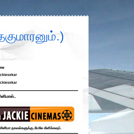
குமாரனும்.)
me
ckiesekar
ckiesekar
ினிமாஸ்..
சினிமா தகவல்களுக்கு..மேலே கிளிக்கவும்.