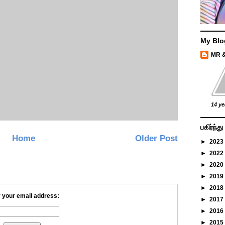
My Blo
MR 
14 ye
பகிர்ந்
Home
Older Post
►
2023
►
2022
►
2020
►
2019
►
2018
 your email address:
►
2017
►
2016
►
2015