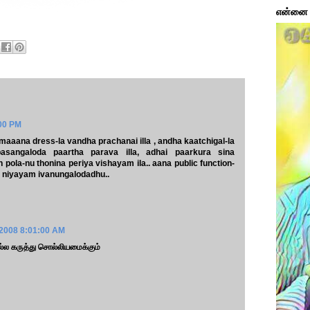
என்னை ப
:00 PM
maaana dress-la vandha prachanai illa , andha kaatchigal-la
asangaloda paartha parava illa, adhai paarkura sina
pola-nu thonina periya vishayam ila.. aana public function-
la niyayam ivanungalodadhu..
 2008 8:01:00 AM
நல்ல கருத்து சொல்லியமைக்கும்