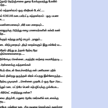
ழ்நாடு நெடுஞ்சாலை துறை போக்குவரத்து போலீஸ்
மற்ற...
ம் கந்தாஸ்ரமம் ஒரு விஷிவல் டேஸ்ட்....
ம் 636140.உடையார்பட்டி கந்தாஸ்ரமம் - ஒரு பயண
கட...
ுவண்ணமலையும் ,கிரி வல பாதையும்...
ராஜருக்கு அடுத்து எழை மாணவர்களின் கல்வி கண்
திற...
குநர் கற்றது தமிழ் ராமும் , நானும்...
ை விடுமுறையும் ,திடிர் காதல்களும் இது எல்லேர் வ...
றோர் புரிந்து நடந்தால் தேர்வு நேர
தற்கொலைகளைதட...
ிச்சோடிய சென்னை...சுதந்திர காற்றை சுவாசித்தபடி ...
 அன்னைக்கு வந்தனங்கள்
ியர் விகடன் கோபச்சாரிக்கு என் பணிவான பதில்
்லம் தின்றது ஒருத்தன் விரல் சப்பறது இன்னோருத்த...
தேர்வு முடிவுகள் ...சென்னை முதலிடம் ஒரு தேச அவ...
த்தும் உடை மட்டுமே பெண் கற்பழிப்புக்கு முக்கியக...
 கிரிகெட் சாதித்தது என்ன?
ை ,திருச்சி, மதுரை ஆகிய ஊர்களில் வாடகைக்கு
ுடி...
ையோ, மல்லிகா உடை மீது கவலை கொள்ளும் கலாச்சார