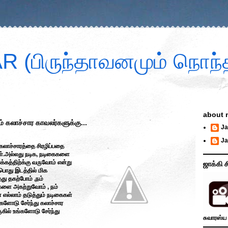
 (பிருந்தாவனமும் நொந்த
about 
 கலாச்சார காவலர்களுக்கு...
Ja
Ja
 கலாச்சாரத்தை சிரழிப்பதை
ள்.அல்லது நடிக, நடிகைகளை
பக்கத்திற்க்கு வருவோம் என்று
ஜாக்கி ச
 பொது இடத்தில் மிக
து தகற்போம் ,நம்
ங்களை அகற்றுவோம் , நம்
எல்லாம் தடுத்தும் நடிகைகள்
களோடு சேர்ந்து கலாச்சார
கில் உங்களோடு சேர்ந்து
சுவாரஸ்ய 