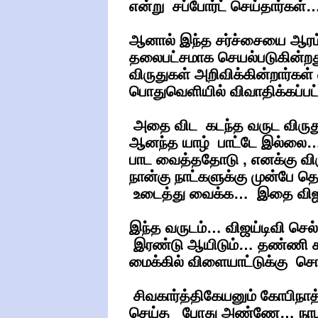
என்று சப்போர்ட் செய்தார்கள்
ஆனால் இந்த சர்ச்சையை ஆரம்
தலைபட்சமாக செயல்படுகின்றது 
விருதுகள் அறிவிக்கின்றார்க
பொதுவெளியில் விவாதிக்கப்பட்
அதை விட கடந்த வருட விருது 
ஆனந்த யாழ் பாட்டே இல்லை… 
பாட வைத்ததோடு , எனக்கு விர
நான்கு நாட்களுக்கு முன்பே த
உடைத்து வைக்க… இதை விஜய்ட
இந்த வருடம்… விஜய்டிவி செ
இரண்டு ஆயிடும்… தண்ணி கூட
மைக்கில் விளையாட்டுக்கு ச
சிவகார்த்திகேயனும் கோபிநாத்
செய்த போது அண்ணே… நா