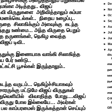
 நிகழ்ச்சிக்கு அழைத்தாலும் மறுக்காமல்
►
De
ுமங்கா அடித்தது.. விஜய்
►
No
 டிவி விருதுகளை அறிவித்தாலும் சும்மா
►
Oc
மெனக்கெடல்கள்.. நிறைய உழைப்பு..
►
Se
ருதை சிலாகிக்கும் அளவுக்கு கடந்த
►
Au
ந்தது உண்மை... அந்த விருதை பெறும்
►
Ju
்த தருணங்கள், நெகிழ வைத்த
►
Ju
ிஜய் டிவி..
►
M
▼
Ap
ருதுக்கு இணையாக வாங்கி சிலாகித்த
dis
ய பேர் உண்டு..
சாண
்கட்சி பூசல்கள் இருந்தாலும்..
தலை
உலக
நடி
ந்த வருடம்... நெகிழ்ச்சியாகவும்
மணி
ாரருக்கு மட்டுமே விஜய் விருதுகள்
சாண
ொதுவெளியில் விவாதித்த போது....விஜய்
O K
ம் விருது போல இல்லையே… அவர்கள்
பல காம்பரமைஸ் இருக்கத்தான் செய்யும்
GRE