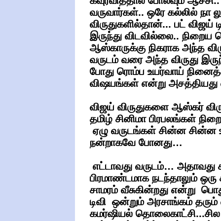
கவுரவித்தால் போலவும் ஆச்சி..
வருவார்கள்.. ஒரே கல்லில் நா ல
விருதுகளில்தான்... பட் விஜய்
இருந்து விடவில்லை.. நிறைய 
ஆஸ்காருக்கு நிகராக அந்த வி
வருடம் வரை அந்த விருது இரு
போது ரொம்ப உயர்வாய் நினைத
விஷயங்கள் என்று அசத்தியது வ
விஜய் விருதுகளை ஆஸ்கர் வி
தமிழ் சினிமா பிரபலங்கள் நிறை
ஏழு வருடங்கள் சின்ன சின்ன உட
நன்றாகவே போனது…
எட்டாவது வருடம்… அதாவது கட
பிரமாண்டமாக நடந்தாலும் ஒரு ச
சாமரம் வீசுகின்றது என்று ப
டிவி ஒன்றும் அரசாங்கம் தரு
கமர்ஷியல் தொலைகாட்சி...சில 