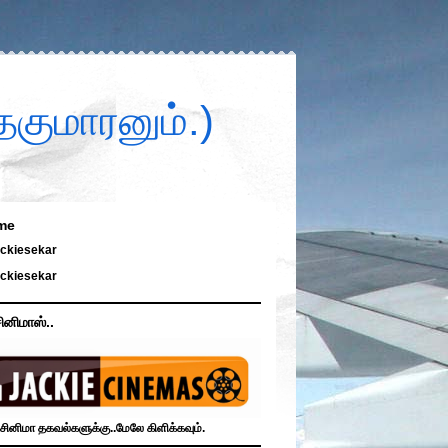
குமாரனும்.)
me
ckiesekar
ckiesekar
ினிமாஸ்..
சினிமா தகவல்களுக்கு..மேலே கிளிக்கவும்.