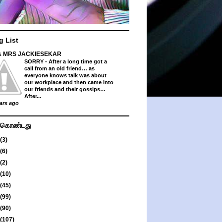
g List
& MRS JACKIESEKAR
SORRY
-
After a long time got a
call from an old friend… as
everyone knows talk was about
our workplace and then came into
our friends and their gossips…
After...
ars ago
து கொண்டது
(3)
(6)
(2)
(10)
(45)
(99)
(90)
(107)