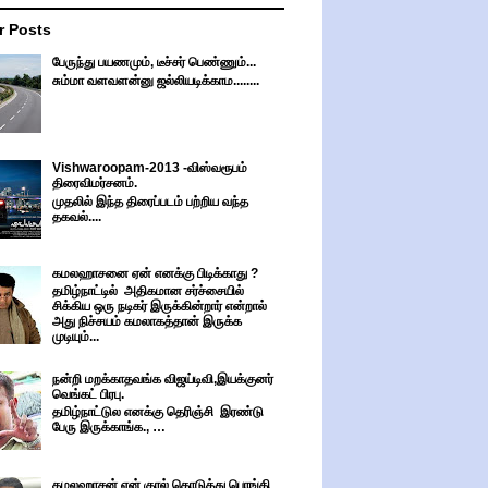
r Posts
பேருந்து பயணமும், டீச்சர் பெண்ணும்...
சும்மா வளவளன்னு ஜல்லியடிக்காம........
Vishwaroopam-2013 -விஸ்வரூபம்
திரைவிமர்சனம்.
முதலில் இந்த திரைப்படம் பற்றிய வந்த
தகவல்....
கமலஹாசனை ஏன் எனக்கு பிடிக்காது ?
தமிழ்நாட்டில் அதிகமான சர்ச்சையில்
சிக்கிய ஒரு நடிகர் இருக்கின்றார் என்றால்
அது நிச்சயம் கமலாகத்தான் இருக்க
முடியும்...
நன்றி மறக்காதவங்க விஜய்டிவி,இயக்குனர்
வெங்கட் பிரபு.
தமிழ்நாட்டுல எனக்கு தெரிஞ்சி இரண்டு
பேரு இருக்காங்க., …
கமலஹாசன் ஏன் குரல் கொடுத்து பொங்கி