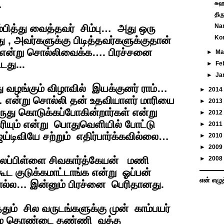
…
சுஹ
திர
பித்து வைத்தவர் சிம்பு… அது ஒரு
Nan
Kom
, அவர்களுக்கு பிடித்தவர்களுக்குதான்
ள் என்று சொல்லிவைக்க…. பிரச்சனை
►
Ma
டது...
►
Fe
►
Ja
வழங்கும் விழாவில் இயக்குனர் ராம்…
►
2014
என்று சொல்லி தன் உதவியாளர் மாரியை
►
2013
ுது கொடுக்கப்போகின்றார்கள் என்று
►
2012
ெரியும் என்று பொதுவெளியில் போட்டு
►
2011
ிவியே சற்றும் எதிர்பார்க்கவில்லை…
►
2010
►
2009
ல்லப்பிள்ளை சிவகார்த்கேயன் மணி
►
2008
 குடுக்கமாட்டாங்க என்று ஓப்பன்
என் எழு
ொல்ல… இன்னும் பிரச்னை பெரிதானது.
தும் சில வருடங்களுக்கு முன் காம்பயர்
ம தொண்டை தண்ணி வத்த