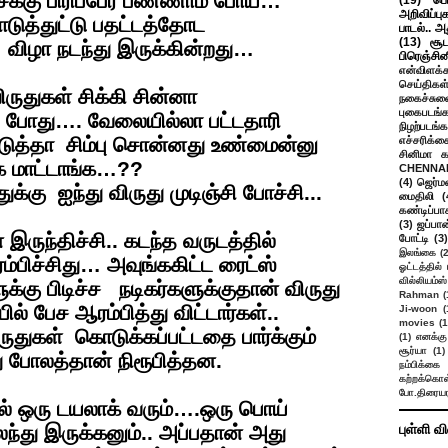
ைக்கு பிரிப்பேர் பண்ணாம போய்…
(19)
பெ
அறிவிப்பு
டுத்துட்டு பதட்டத்தோட
பாடல்.. அ
(13)
சூட
விழா நடந்து இருக்கின்றது…
பிரெஞ்சி
என்விளக்க
செய்திகள
ருதுகள் சிக்கி சின்னா
நகைச்சுவ
புகைபடங்
த போது…. வேலையில்லா பட்டதாரி
நிழற்படங்க
ொடுத்தா சிம்பு சொன்னது உண்மைன்னு
எச்சரிக்க
சினிமா 
க மாட்டாங்க…??
CHENNAI
(4)
ஜெர்ம
கு ஐந்து விருது முடிஞ்சி போச்சி...
மைதிலி
(
கண்டிப்பா
(3)
ஜப்பான
இருந்திச்சி.. கடந்த வருடத்தில்
போட்டி
(3)
இலங்கை
(
்பிச்சிது… அவுங்ககிட்ட ரைட்ஸ்
ஓட்டத்தில்
வில்லியம்ஸ்
ுக்கு பிடிச்ச நடிகர்களுக்குதான் விருது
Rahman
(
 பேச ஆரம்பித்து விட்டார்கள்..
Ji-woon
(
movies
(1
ுதுகள் கொடுக்கப்பட்டதை பார்க்கும்
(1)
எனக்கு
சூர்யா
(1)
 போலத்தான் நிரூபித்தன.
நம்பிக்கை 
கற்றக்கொள்
போ.திரையர
ில் ஒரு டயலாக் வரும்….ஒரு பொய்
து இருக்கனும்.. அப்பதான் அது
புள்ளி வ