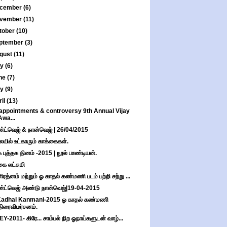
cember
(6)
vember
(11)
tober
(10)
ptember
(3)
gust
(11)
ly
(6)
ne
(7)
ay
(9)
ril
(13)
appointments & controversy 9th Annual Vijay
Awa...
்ட்வெஜ் & நான்வெஜ் | 26/04/2015
யில் உட்காரும் காக்கைகள்.
 புத்தக தினம் -2015 | நூல் பாண்டியன்.
கை லட்சுமி
ரத்னம் மற்றும் ஓ காதல் கண்மணி படம் பற்றி சற்று ...
்ட்வெஜ் அண்டு நான்வெஜ்|19-04-2015
adhal Kanmani‬-2015 ஓ காதல் கண்மணி
திரைவிமர்சனம்.
Y-2011- கிரே... சாம்பல் நிற ஓநாய்களுடன் வாழ்...