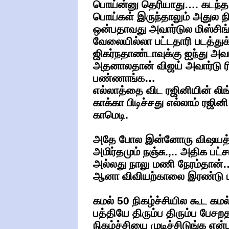
பொய்ன்னு தெரியாது…. கடந்த 
பொய்கள் இருந்தாலும் அதுல ந
ஒன்பதாவது அவார்டுல மிஸ்சி
வேலையில்லா பட்டதாரி படத்துக
ஜிகர்நதாண்டாவுக்கு ஐந்து அவ
அதனாலதான் விஜய் அவார்டு ரிப்
பண்ணாங்க…
எல்லாத்தை விட ரஜினியின் லிங
காக்கா பிடிச்சது எல்லாம் ரஜி
காமெடி.
அதே போல இன்னோரு விஷயத்த
அமிர்தமும் நஞ்சு.,.. அதிக பட்
அல்லது நாலு மணி நேரம்தான்… 
ஆனா விவியற்காலை இரண்டு மண
கமல் 50 நிகழ்ச்சியில கூட கம
பத்தியே திரும்ப திரும்ப பேச
நிகழ்ச்சியை முடிச்சிடுங்க என்