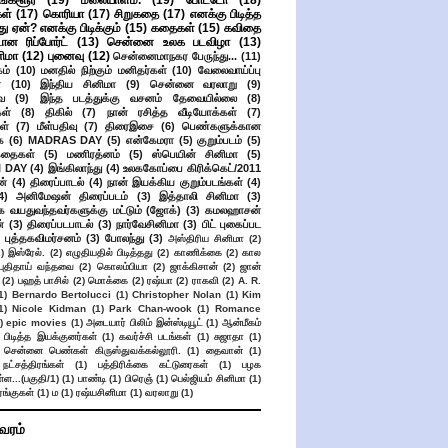
ங்களூர்
(19)
மலையாளம்.
(19)
போட்டோ
(18)
கள்
(17)
கொரியா
(17)
சிறுகதை
(17)
எனக்கு பிடித்த
து ஏன்? எனக்கு பிடிக்கும்
(15)
கதைகள்
(15)
கவிதை
ான ரிப்போர்ட்
(13)
சென்னை உலக படவிழா
(13)
னிமா
(12)
புனைவு
(12)
சென்னைமாநகர பேருந்து...
(11)
ம்
(10)
மனதில் நிற்கும் மனிதர்கள்
(10)
வேலைவாய்ப்பு
்
(10)
இந்திய சினிமா
(9)
சென்னை வரலாறு
(9)
ை
(9)
இந்த படத்துக்கு வசனம் தேவையில்லை
(8)
கள்
(8)
திகில்
(7)
நான் ரசித்த வீடியோக்கள்
(7)
ள்
(7)
மீள்பதிவு
(7)
திரைஇசை
(6)
பெண்களுக்கான
ை
(6)
MADRAS DAY
(5)
என்கேமரா
(5)
குறும்படம்
(5)
கதைகள்
(5)
மணிரத்னம்
(5)
ஸ்பெயின் சினிமா
(5)
 DAY
(4)
இங்கிலாந்து
(4)
உலககோப்பை கிரிக்கெட்/2011
ன்
(4)
திரைப்பாடல்
(4)
நான் இயக்கிய குறும்படங்கள்
(4)
4)
அனிமேஷன் திரைப்படம்
(3)
இத்தாலி சினிமா
(3)
க வயதுவந்தவர்களுக்கு மட்டும் (ஜோக்)
(3)
கமலஹாசன்
்
(3)
திரைப்படபாடல்
(3)
நார்வேசினிமா
(3)
பிட் புகைப்பட
புத்தகவிமர்சனம்
(3)
போலந்து
(3)
அஸ்திரிய சினிமா
(2)
2)
இஸ்ரேல்.
(2)
எழுதியதில் பிடித்தது
(2)
காணிக்கை
(2)
கால
 புதிதாய் வந்தவை
(2)
கொலம்பியா
(2)
ஜாக்கிசான்
(2)
ஜான்
(2)
பஹத் பாசில்
(2)
மொக்கை
(2)
ரஷ்யா
(2)
ராகவி
(2)
A. R.
1)
Bernardo Bertolucci
(1)
Christopher Nolan
(1)
Kim
1)
Nicole Kidman
(1)
Park Chan-wook
(1)
Romance
)
epic movies
(1)
அடையார் பிலிம் இன்ஸ்டியூட்
(1)
ஆன்மீகம்
 பிடித்த இயக்குனர்கள்
(1)
கவர்ச்சி படங்கள்
(1)
சுஜாதா
(1)
சென்னை பெண்கள் கிருஸ்துவக்கல்லூரி.
(1)
தைவான்
(1)
நட்சத்திரங்கள்
(1)
பத்திரிக்கை கட்டுரைகள்
(1)
பழக
ள...(பகுதி/1)
(1)
பாண்டி
(1)
பிரெஞ்
(1)
பெல்ஜியம் சினிமா
(1)
ங்குகள்
(1)
ம
(1)
ரஷ்யசினிமா
(1)
வரலாறு
(1)
ிவரம்