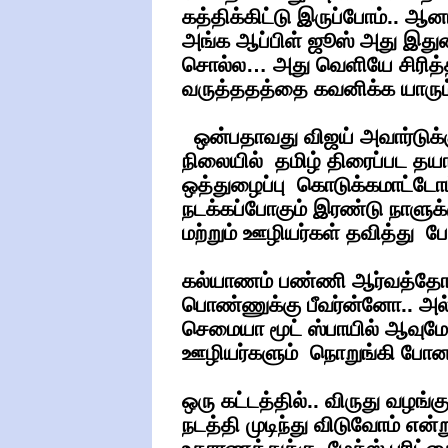
கத்திக்கிட்டு இருப்போம்.. 
அங்க ஆப்பிள் ஜூஸ் அது இதுன
சொல்ல… அது வெளியே சிரித்த
வருத்ததத்தை கவனிக்க யாரு
ஒன்பதாவது விஜய் அவார்டுக்
நிலையில் தமிழ் திரைப்பட தயாரி
ஒத்துழைப்பு கொடுக்கமாட்டோ
நடக்கப்போகும் இரண்டு நாளுக்க
மற்றும் ஊழியர்கள் தவித்து ப
கல்யாணம் பண்ணி ஆர்வத்தோட
பொண்ணுக்கு பீவர்ன்னோ.. அல
செமையா மூட் ஸ்பாயில் ஆவு
ஊழியர்களும் நொறுங்கி போன
ஒரு கட்டத்தில்.. விருது வழங
நடத்தி முடிந்து விடுவோம் என