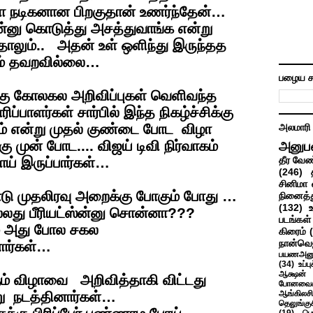
ஆனா நடிகனான பிறகுதான் உணர்ந்தேன்…
்னு கொடுத்து அசத்துவாங்க என்று
ாலும்.. அதன் உள் ஒளிந்து இருந்தத
ம் தவறவில்லை…
பழைய ச
கு கோலகல அறிவிப்புகள் வெளிவந்த
ப்பாளர்கள் சார்பில் இந்த நிகழ்ச்சிக்கு
ம் என்று முதல் குண்டை போட விழா
அலமாரி
ு முன் போட.... விஜய் டிவி நிர்வாகம்
அனுப
ோய் இருப்பார்கள்…
தீர வேண
(246)
சினிமா 
ு முதலிரவு அறைக்கு போகும் போது …
நினைத்த
(132)
்லது பீரியட்ஸ்ன்னு சொன்னா???
படங்கள்
மே அது போல சகல
கிரைம்
நான்வெ
ார்கள்…
பயணஅனு
(34)
உப்ப
ஆக்ஷன் த
்கும் விழாவை அறிவித்தாகி விட்டது
போனவைக
்று நடத்தினார்கள்…
ஆங்கிலசின
தெலுங்கு