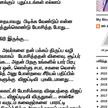
கும் புதுப்படங்கள் எல்லாம்
My Blo
ையாவது பிடிக்க வேண்டும் என்ன
த்துக்கொண்டு யோசித்த போது...
MR 
ிரி இருக்கு…
து அவர்களை தன் பக்கம் திருப்ப வழி
14 ye
ர்வாகம் யோசித்ததன் விளைவு. சூப்பர்
்க… அதன் பிறகு உங்களில் யார் பிரபு
பகிர்ந்
பர் ஒன், லொள்ளு சபா, சகலை வெசஸ்
►
2023
த் அனு போன்றவை சீரியல் பதிப்பில்
►
2022
்களுக்கு விஜய்டிவி புகலிடமானது…
►
2020
►
2019
ைகாட்சி யோசிக்காத விஷயத்தை விஜய்
►
2018
. விஜய்டிடிவி விருதுகள்... சான்சே
►
2017
டா வருடம் கலைஞர்களை பாராட்டி
►
2016
▼
2015