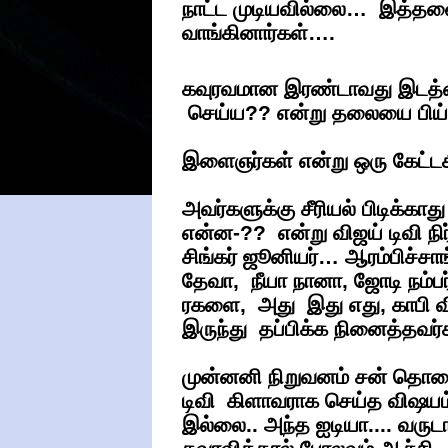
நாட்ட முடியவில்லை… இத்தனைக்
வாங்கினார்கள்….
கவுரவமான இரண்டாவது இடத்த
செய்ய?? என்று தலையை பிய்
இளைஞர்கள் என்று ஒரு கேட்டக
அவர்களுக்கு சீரியல் பிடிக்கா
என்ன-?? என்று விஜய் டிவி நி
சிங்கர் ஜூனியர்… ஆரம்பிச்சாங
தேவா, நீயா நானா, ஜோடி நம்
ரகளை, அது இது எது, காபி வி
இருந்து தப்பிக்க நினைத்தவர
முன்னனி நிறுவனம் சன் தொல
டிவி கிளாவராக செய்த விஷயம்..
இல்லை.. அந்த ஐடியா.... வரு