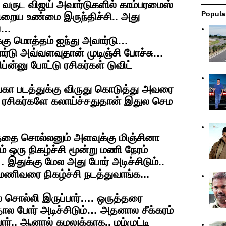
வருட விஜய் அவார்டுகளில் காம்பரமைஸ்
Popula
ிறைய உண்மை இருந்திச்சி.. அது
ங்…
்கு மொத்தம் ஐந்து அவார்டு…
ார்டு அவ்வளவுதான் முடிஞ்சி போச்சு…
ன்னு போட்டு ரசிகர்கள் டுவிட்
்கா படத்துக்கு விருது கொடுத்து அவரை
னி ரசிகர்களே கலாய்ச்சதுதான் இதுல செம
ை சொல்லனும் அளவுக்கு மிஞ்சினா
சம் ஒரு நிகழ்ச்சி மூன்று மணி நேரம்
இதுக்கு மேல அது போர் அடிச்சிடும்..
ிவரை நிகழ்ச்சி நடத்துவாங்க...
ல் சொல்லி இருப்பார்…. ஒருத்தரை
றதால போர் அடிச்சிடும்… அதனால சீக்கரம்
பார்.. ஆனால் கமலுக்காக.. மம்முட்டி