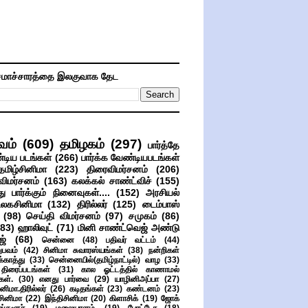
மாச்சாரத்தை இலகுவாக தேட
வம்
(609)
தமிழகம்
(297)
பார்த்தே
்டிய படங்கள்
(266)
பார்க்க வேண்டியபடங்கள்
தமிழ்சினிமா
(223)
திரைவிமர்சனம்
(206)
விமர்சனம்
(163)
கலக்கல் சாண்ட்விச்
(155)
ு பார்க்கும் நினைவுகள்....
(152)
அரசியல்
உலகசினிமா
(132)
திரில்லர்
(125)
டைம்பாஸ்
(98)
செய்தி விமர்சனம்
(97)
சமுகம்
(86)
(83)
ஹாலிவுட்
(71)
மினி சாண்ட்வெஜ் அண்டு
ஜ்
(68)
சென்னை
(48)
பதிவர் வட்டம்
(44)
பவம்
(42)
சினிமா சுவாரஸ்யங்கள்
(38)
நன்றிகள்
ுக்காத்து
(33)
சென்னையில்(தமிழ்நாட்டில்) வாழ
(33)
ிரைப்படங்கள்
(31)
கால ஓட்டத்தில் காணாமல்
ள்.
(30)
எனது பார்வை
(29)
யாழினிஅப்பா
(27)
ிமா.திரில்லர்
(26)
கடிதங்கள்
(23)
கண்டனம்
(23)
சினிமா
(22)
இந்திசினிமா
(20)
கிளாசிக்
(19)
ஜோக்