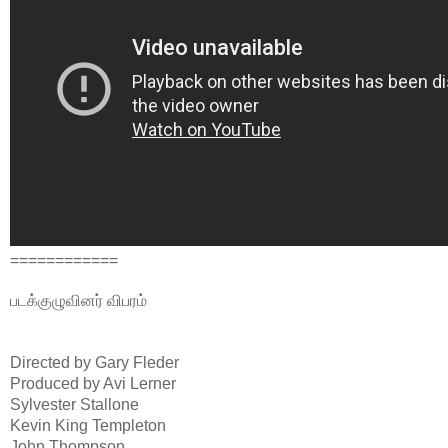
============
படக்குழுவினர் விபரம்
Directed by
Gary Fleder
Produced by
Avi Lerner
Sylvester Stallone
Kevin King Templeton
John Thompson