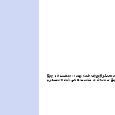
இந்த படம் வெளிவர 16 வருடங்கள் காத்து இருக்க வேண்
ஒருவேளை போர்ன் மூவி போல லாஸ்ட் டென்மினிட்ஸ் இர