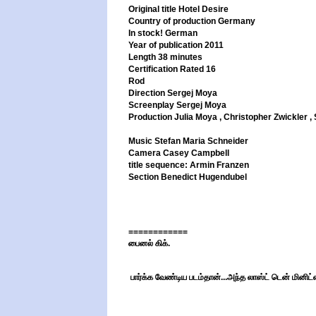
Original title
Hotel Desire
Country of production
Germany
In stock!
German
Year of publication
2011
Length
38 minutes
Certification
Rated 16
Rod
Direction
Sergej Moya
Screenplay
Sergej Moya
Production
Julia Moya , Christopher Zwickler 
Music
Stefan Maria Schneider
Camera
Casey Campbell
title sequence: Armin Franzen
Section
Benedict Hugendubel
============
பைனல் கிக்.
பார்க்க வேண்டிய படம்தான்...அந்த லாஸ்ட் டென் மினிட்ஸ்