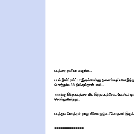
படத்தை தனியா பாருங்க...
படம் இன்ட்ரஸ்ட்டா இருக்கேன்னு நினைக்கறப்பவே இந்த ப
மொத்தமே 38 நிமிஷம்தான் பாஸ்...
எனக்கு இந்த படத்தை விட இந்த படத்தோட போஸ்டர் டிச
சொல்லுகின்றது...
படத்துல மொத்தம் நாலு சீனோ ஐஞ்சு சீனோதான் இருக்கு
==============