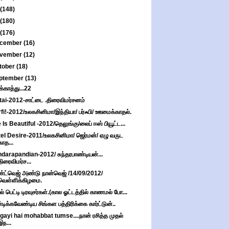
(148)
(180)
(176)
cember
(16)
vember
(12)
tober
(18)
ptember
(13)
ுக்காத்து...22
tai-2012-சாட்டை .திரைவிமர்சனம்
fi!-2012/உலகசினிமா/இந்தியா/ பர்ஃபி/ ஊமைக்காதல்.
e Is Beautiful -2012/தெலுங்கு/லைப் ஈஸ் பியூட்ட...
el Desire-2011/உலகசினிமா/ ஜெர்மன்/ ஏழு வருட
காத...
darapandian-2012/ சுந்தரபாண்டியன்...
திரைவிமர்ச...
்ட்வெஜ் அண்டு நான்வெஜ் /14/09/2012/
வெள்ளிக்கிழமை.
ல் பெட்டி டிரவுசர்கள்.(கால ஓட்டத்தில் காணமல் போ...
டிக்கவேண்டிய சிங்கள பத்திரிக்கை கார்ட்டுன்..
gayi hai mohabbat tumse....நான் ரசித்த முதல்
இந...