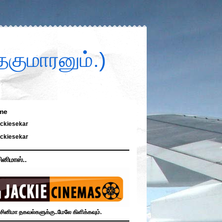
குமாரனும்.)
me
ckiesekar
ckiesekar
ினிமாஸ்..
சினிமா தகவல்களுக்கு..மேலே கிளிக்கவும்.