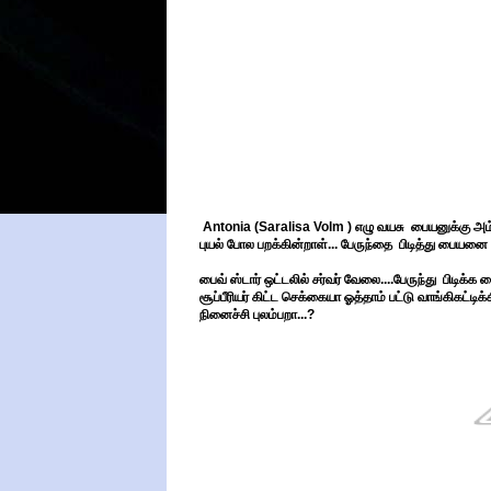
Antonia
(
Saralisa Volm
) எழு வயசு பையனுக்கு அம்
புயல் போல பறக்கின்றாள்... பேருந்தை பிடித்து பையனை 
பைவ் ஸ்டார் ஒட்டலில் சர்வர் வேலை....பேருந்து பிடி
சூப்பீரியர் கிட்ட செக்கையா ஓத்தாம் பட்டு வாங்கிக
நினைச்சி புலம்பறா...?