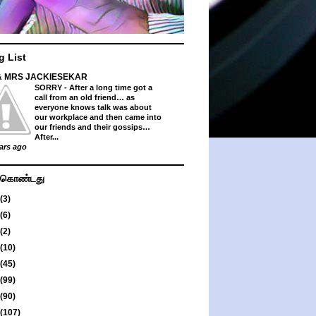
g List
& MRS JACKIESEKAR
SORRY
-
After a long time got a
call from an old friend… as
everyone knows talk was about
our workplace and then came into
our friends and their gossips…
After...
ars ago
து கொண்டது
(3)
(6)
(2)
(10)
(45)
(99)
(90)
(107)