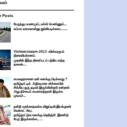
ிவரம்
r Posts
பேருந்து பயணமும், டீச்சர் பெண்ணும்...
சும்மா வளவளன்னு ஜல்லியடிக்காம........
Vishwaroopam-2013 -விஸ்வரூபம்
திரைவிமர்சனம்.
முதலில் இந்த திரைப்படம் பற்றிய வந்த
தகவல்....
கமலஹாசனை ஏன் எனக்கு பிடிக்காது ?
தமிழ்நாட்டில் அதிகமான சர்ச்சையில்
சிக்கிய ஒரு நடிகர் இருக்கின்றார் என்றால்
அது நிச்சயம் கமலாகத்தான் இருக்க
முடியும்...
நன்றி மறக்காதவங்க விஜய்டிவி,இயக்குனர்
வெங்கட் பிரபு.
தமிழ்நாட்டுல எனக்கு தெரிஞ்சி இரண்டு
பேரு இருக்காங்க., …