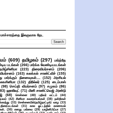
மாச்சாரத்தை இலகுவாக தேட
வம்
(609)
தமிழகம்
(297)
பார்த்தே
்டிய படங்கள்
(266)
பார்க்க வேண்டியபடங்கள்
தமிழ்சினிமா
(223)
திரைவிமர்சனம்
(206)
விமர்சனம்
(163)
கலக்கல் சாண்ட்விச்
(155)
ு பார்க்கும் நினைவுகள்....
(152)
அரசியல்
உலகசினிமா
(132)
திரில்லர்
(125)
டைம்பாஸ்
(98)
செய்தி விமர்சனம்
(97)
சமுகம்
(86)
(83)
ஹாலிவுட்
(71)
மினி சாண்ட்வெஜ் அண்டு
ஜ்
(68)
சென்னை
(48)
பதிவர் வட்டம்
(44)
பவம்
(42)
சினிமா சுவாரஸ்யங்கள்
(38)
நன்றிகள்
ுக்காத்து
(33)
சென்னையில்(தமிழ்நாட்டில்) வாழ
(33)
ிரைப்படங்கள்
(31)
கால ஓட்டத்தில் காணாமல்
ள்.
(30)
எனது பார்வை
(29)
யாழினிஅப்பா
(27)