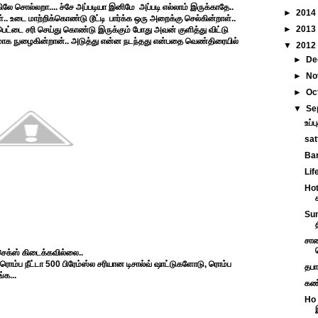
கிலே சொல்லறா.... ச்சே அப்படியா இனிமே அப்படி எல்லாம் இருக்காதே..
►
2014
. உடை மாற்றிக்கொண்டு டூட்டி பார்க்க ஒரு அறைக்கு செல்கின்றாள்..
►
2013
்டை சரி செய்து கொண்டு இருக்கும் போது அவன் குளித்து விட்டு
மாக நுழைகின்றான்.. அடுத்து என்ன நடந்தது என்பதை வெண்திரையில்
▼
2012
►
De
►
No
►
Oc
▼
Se
உப்ப
sat
Bar
Lif
Hot
Sun
சாண
 செக்ஸ் கிடைக்கவில்லை..
. ரொம்ப நீட்டா 500 பிரேம்ஸ்ல சரியான டிசால்வ் ஷாட்டுகளோடு, ரொம்ப
தபா
்க...
கண்
Ho 