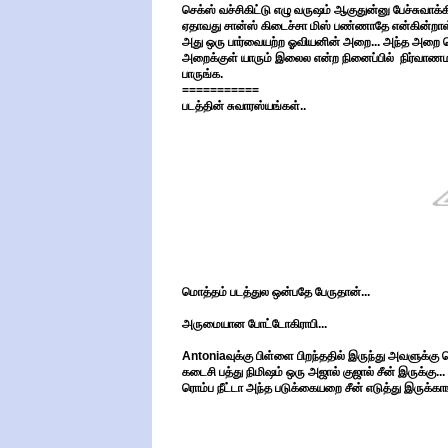
செக்ஸ் வச்சிகிட்டு எழு வருஷம் ஆகுதுன்னு பேச்சுவாக்
ஏதாவது சான்ஸ் கிடைச்சா மிஸ் பண்ணாதே என்கின்றாள்.
அது ஒரு பார்வையற்ற ஓவியனின் அறை... அந்த அறை பெட
அறைக்குள் யாரும் இலைல என்ற நினைப்பில் நிர்வாண
பாருங்க.
===========
படத்தின் சுவாரஸ்யங்கள்..
மொத்தம் படத்துல ஒன்பதே பேருதான்...
அருமையான போட்டோகிராபி...
Antonia
வுக்கு பிள்ளை பிறந்ததில் இருந்து அவளுக்கு
கடைசி பத்து நிமிஷம் ஒரு அஜால் குஜால் சீன் இருக்கு..
ரொம்ப நீட்டா அந்த படுக்கையறை சீன் எடுத்து இருக்காங