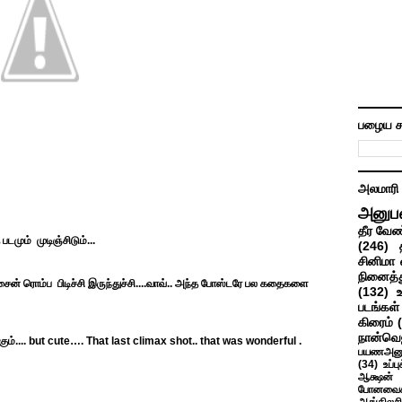
பழைய ச
அலமாரி
அனுப
தீர வேண
டமும் முடிஞ்சிடும்...
(246)
சினிமா 
நினைத்த
ைன் ரொம்ப பிடிச்சி இருந்துச்சி....வாவ்.. அந்த போஸ்டரே பல கதைகளை
(132)
படங்கள்
கிரைம்
நான்வெ
ம்....
but cute…. That last climax shot.. that was wonderful .
பயணஅனு
(34)
உப்ப
ஆக்ஷன் த
போனவைக