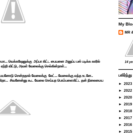
My Blo
MR 
மா... வெக்கஷேனுக்கு அப்பா கிட்ட பையனை அனுப்ப பஸ் படிக்க காரில்
14 ye
ஏற்றி விட்டு, அவள் வேலைக்கு செல்கின்றாள்...
பகிர்ந்
க்க பையனோடு சென்றதால் வேலைக்கு லேட்... வேலைக்கு வந்த உடனே..
ட்டிக்கிறா... சிவனேன்னு கூட வேலை செய்யற பொம்பளைகிட்ட தன் நிலைமைய
►
2023
►
2022
►
2020
►
2019
►
2018
►
2017
►
2016
►
2015