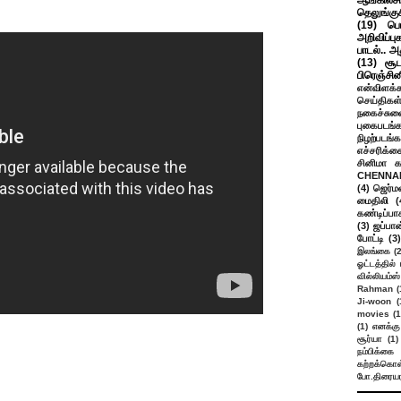
ஆங்கிலசின
தெலுங்கு
(19)
பெ
அறிவிப்பு
பாடல்.. அ
(13)
சூட
பிரெஞ்சி
என்விளக்க
செய்திகள
நகைச்சுவ
புகைபடங்
நிழற்படங்க
எச்சரிக்க
சினிமா 
CHENNAI
(4)
ஜெர்ம
மைதிலி
(
கண்டிப்பா
(3)
ஜப்பான
போட்டி
(3)
இலங்கை
(
ஓட்டத்தில்
வில்லியம்ஸ்
Rahman
(
Ji-woon
(
movies
(1
(1)
எனக்கு
சூர்யா
(1)
நம்பிக்கை 
கற்றக்கொள்
போ.திரையர