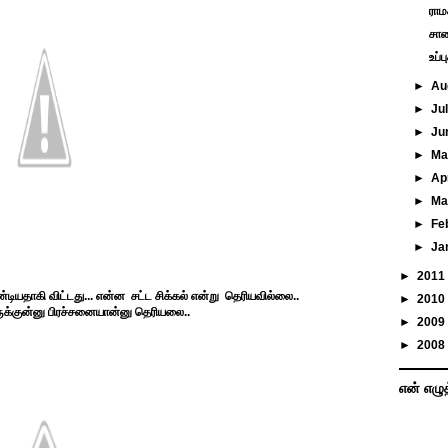
ராம
சாண
உப்
►
Au
►
Ju
►
Ju
►
M
►
Ap
►
Ma
►
Fe
►
Ja
►
2011
டியதாகி விட்டது... என்ன சட்ட சிக்கல் என்று தெரியவில்லை..
►
2010
ுக்குன்னு பிரச்சனையான்னு தெரியலை..
►
2009
►
2008
என் எழு