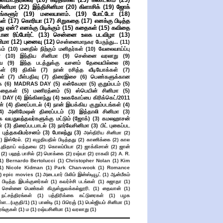
ிமா.திரில்லர்
(26)
கடிதங்கள்
(23)
கண்டனம்
(23)
சினிமா
(22)
இந்திசினிமா
(20)
கிளாசிக்
(19)
ஜோக்
ங்களூர்
(19)
மலையாளம்.
(19)
போட்டோ
(18)
கள்
(17)
கொரியா
(17)
சிறுகதை
(17)
எனக்கு பிடித்த
து ஏன்? எனக்கு பிடிக்கும்
(15)
கதைகள்
(15)
கவிதை
ான ரிப்போர்ட்
(13)
சென்னை உலக படவிழா
(13)
னிமா
(12)
புனைவு
(12)
சென்னைமாநகர பேருந்து...
(11)
ம்
(10)
மனதில் நிற்கும் மனிதர்கள்
(10)
வேலைவாய்ப்பு
்
(10)
இந்திய சினிமா
(9)
சென்னை வரலாறு
(9)
ை
(9)
இந்த படத்துக்கு வசனம் தேவையில்லை
(8)
கள்
(8)
திகில்
(7)
நான் ரசித்த வீடியோக்கள்
(7)
ள்
(7)
மீள்பதிவு
(7)
திரைஇசை
(6)
பெண்களுக்கான
ை
(6)
MADRAS DAY
(5)
என்கேமரா
(5)
குறும்படம்
(5)
கதைகள்
(5)
மணிரத்னம்
(5)
ஸ்பெயின் சினிமா
(5)
 DAY
(4)
இங்கிலாந்து
(4)
உலககோப்பை கிரிக்கெட்/2011
ன்
(4)
திரைப்பாடல்
(4)
நான் இயக்கிய குறும்படங்கள்
(4)
4)
அனிமேஷன் திரைப்படம்
(3)
இத்தாலி சினிமா
(3)
க வயதுவந்தவர்களுக்கு மட்டும் (ஜோக்)
(3)
கமலஹாசன்
்
(3)
திரைப்படபாடல்
(3)
நார்வேசினிமா
(3)
பிட் புகைப்பட
புத்தகவிமர்சனம்
(3)
போலந்து
(3)
அஸ்திரிய சினிமா
(2)
2)
இஸ்ரேல்.
(2)
எழுதியதில் பிடித்தது
(2)
காணிக்கை
(2)
கால
 புதிதாய் வந்தவை
(2)
கொலம்பியா
(2)
ஜாக்கிசான்
(2)
ஜான்
(2)
பஹத் பாசில்
(2)
மொக்கை
(2)
ரஷ்யா
(2)
ராகவி
(2)
A. R.
1)
Bernardo Bertolucci
(1)
Christopher Nolan
(1)
Kim
1)
Nicole Kidman
(1)
Park Chan-wook
(1)
Romance
)
epic movies
(1)
அடையார் பிலிம் இன்ஸ்டியூட்
(1)
ஆன்மீகம்
 பிடித்த இயக்குனர்கள்
(1)
கவர்ச்சி படங்கள்
(1)
சுஜாதா
(1)
சென்னை பெண்கள் கிருஸ்துவக்கல்லூரி.
(1)
தைவான்
(1)
நட்சத்திரங்கள்
(1)
பத்திரிக்கை கட்டுரைகள்
(1)
பழக
ள...(பகுதி/1)
(1)
பாண்டி
(1)
பிரெஞ்
(1)
பெல்ஜியம் சினிமா
(1)
ங்குகள்
(1)
ம
(1)
ரஷ்யசினிமா
(1)
வரலாறு
(1)