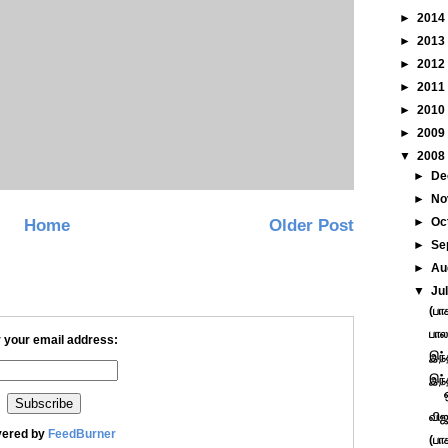
►
2014
►
2013
►
2012
►
2011
►
2010
►
2009
▼
2008
►
De
►
No
►
Oc
Home
Older Post
►
Se
►
Au
▼
Ju
(பா
பால
 your email address:
இந்
இந்
விஜ
vered by
FeedBurner
(பா