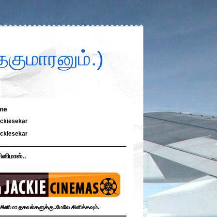
குமாரனும்.)
me
ckiesekar
ckiesekar
ினிமாஸ்..
சினிமா தகவல்களுக்கு..மேலே கிளிக்கவும்.