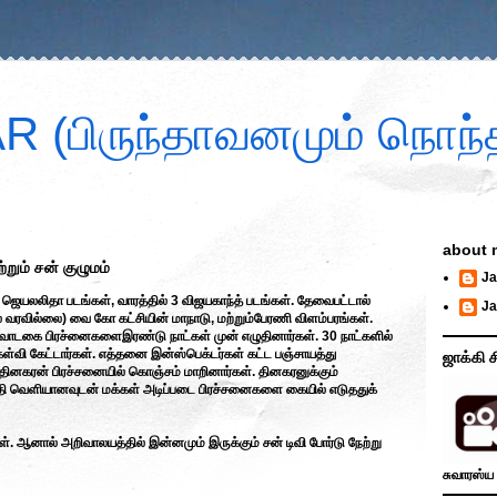
 (பிருந்தாவனமும் நொந்த
about 
றும் சன் குழுமம்
Ja
ெயலலிதா படங்கள், வாரத்தில் 3 விஜயகாந்த் படங்கள். தேவைபட்டால்
Ja
டில் வரவில்லை) வை கோ கட்சியின் மாநாடு, மற்றும்பேரணி விளம்பரங்கள்.
ம் வாடகை பிரச்னைகளைஇரண்டு நாட்கள் முன் எழுதினார்கள். 30 நாட்களில்
ி கேட்டார்கள். எத்தனை இன்ஸ்பெக்டர்கள் கட்ட பஞ்சாயத்து
ஜாக்கி ச
ை தினகரன் பிரச்சனையில் கொஞ்சம் மாறினார்கள். தினகரனுக்கும்
ய்தி வெளியானவுடன் மக்கள் அடிப்படை பிரச்சனைகளை கையில் எடுததுக்
ள். ஆனால் அறிவாலயத்தில் இன்னமும் இருக்கும் சன் டிவி போர்டு நேற்று
சுவாரஸ்ய 