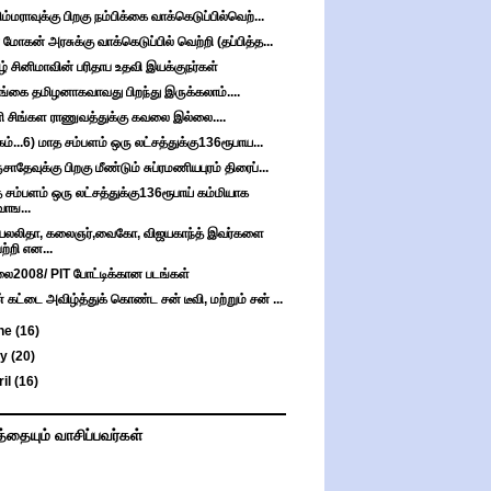
ிம்மராவுக்கு பிறகு நம்பிக்கை வாக்கெடுப்பில்வெற்...
 மோகன் அரசுக்கு வாக்கெடுப்பில் வெற்றி (தப்பித்த...
ழ் சினிமாவின் பரிதாப உதவி இயக்குநர்கள்
்கை தமிழனாகவாவது பிறந்து இருக்கலாம்....
 சிங்கள ராணுவத்துக்கு கவலை இல்லை....
கம்...6) மாத சம்பளம் ஒரு லட்சத்துக்கு136ரூபாய...
சாதேவுக்கு பிறகு மீண்டும் சுப்ரமணியபுரம் திரைப்...
 சம்பளம் ஒரு லட்சத்துக்கு136ரூபாய் கம்மியாக
வாங...
யலலிதா, கலைஞர்,வைகோ, விஜயகாந்த் இவர்களை
பற்றி என...
ை2008/ PIT போட்டிக்கான படங்கள்
 கட்டை அவிழ்த்துக் கொண்ட சன் டீவி, மற்றும் சன் ...
ne
(16)
ay
(20)
ril
(16)
த்தையும் வாசிப்பவர்கள்