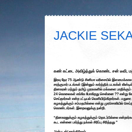
JACKIE SEKAR
கண் கட்டை அவிழ்த்துக் கொண்ட சன் டீவி, மற்
இரவு நேர 75 ஆண்டு சினிமா வரிசையில் இளமைக்கால ஜ
சரத்குமார் படங்கள் (இன்னும் கார்த்திக் படஙக்ள் லிஸ்
தினகரன் மற்றும் தமிழ் முரசுகளில் மக்களை பாதிக்கு
24 கொலைகள் எங்கே போகிறது சென்னை ?? என்று கேள்வ
செய்தார்கள் என்ற பட்டியல் வெளியிடுகிறார்கள். மதுர
கழகத்துக்கும் சம்மதமில்லை என்று முரசொலியில் செ
கொண்டார்கள். இறைவனுக்கு நன்றி.
“தினகரனுக்கும் கழகத்துக்கும் தொடர்பில்லை என்றார்க
கூட என்னை பார்த்து நக்கல் சிரிப்பு சிரித்தது ”
அன்புடன்/ ஜாக்கிசேகர்