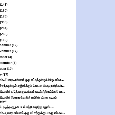
(148)
(180)
(176)
(335)
(284)
(260)
(119)
cember
(12)
vember
(17)
tober
(4)
ptember
(7)
gust
(10)
ly
(17)
கம்..8) மாத சம்பளம் ஒரு லட்சத்துக்கு136ரூபாய் க...
ச்சந்தருக்கும், ரஜினிக்கும் கோடன கோடி நன்றிகள்...
தியாவில் நடுத்தர குடிமக்கள் பயமின்றி உயிரோடு வா...
தியாவில் பொதுமக்களின் உயிரின் விலை ரூபாய்
ஒருலட...
ய் நடித்த குருவி படம் பற்றி அடுத்த ஜோக்.....
கம்..7)மாத சம்பளம் ஒரு லட்சத்துக்கு136ரூபாய் கம...