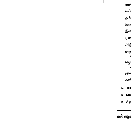
நரச
மன்
தமி
இலங
இனி
(பா
அஞ்
மாத
ஜெ
ஜுல
கண்
►
Ju
►
M
►
Ap
என் எழு