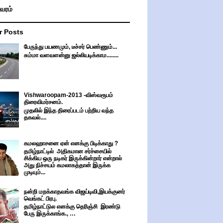
ிவரம்
r Posts
பேருந்து பயணமும், டீச்சர் பெண்ணும்...
சும்மா வளவளன்னு ஜல்லியடிக்காம........
Vishwaroopam-2013 -விஸ்வரூபம்
திரைவிமர்சனம்.
முதலில் இந்த திரைப்படம் பற்றிய வந்த
தகவல்....
கமலஹாசனை ஏன் எனக்கு பிடிக்காது ?
தமிழ்நாட்டில் அதிகமான சர்ச்சையில்
சிக்கிய ஒரு நடிகர் இருக்கின்றார் என்றால்
அது நிச்சயம் கமலாகத்தான் இருக்க
முடியும்...
நன்றி மறக்காதவங்க விஜய்டிவி,இயக்குனர்
வெங்கட் பிரபு.
தமிழ்நாட்டுல எனக்கு தெரிஞ்சி இரண்டு
பேரு இருக்காங்க., …