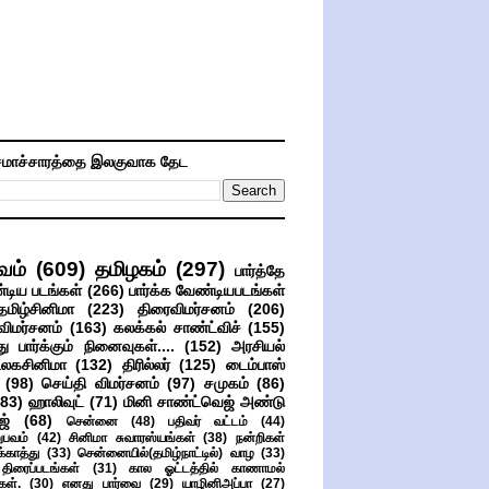
மாச்சாரத்தை இலகுவாக தேட
வம்
(609)
தமிழகம்
(297)
பார்த்தே
்டிய படங்கள்
(266)
பார்க்க வேண்டியபடங்கள்
தமிழ்சினிமா
(223)
திரைவிமர்சனம்
(206)
விமர்சனம்
(163)
கலக்கல் சாண்ட்விச்
(155)
ு பார்க்கும் நினைவுகள்....
(152)
அரசியல்
உலகசினிமா
(132)
திரில்லர்
(125)
டைம்பாஸ்
(98)
செய்தி விமர்சனம்
(97)
சமுகம்
(86)
(83)
ஹாலிவுட்
(71)
மினி சாண்ட்வெஜ் அண்டு
ஜ்
(68)
சென்னை
(48)
பதிவர் வட்டம்
(44)
பவம்
(42)
சினிமா சுவாரஸ்யங்கள்
(38)
நன்றிகள்
ுக்காத்து
(33)
சென்னையில்(தமிழ்நாட்டில்) வாழ
(33)
ிரைப்படங்கள்
(31)
கால ஓட்டத்தில் காணாமல்
ள்.
(30)
எனது பார்வை
(29)
யாழினிஅப்பா
(27)