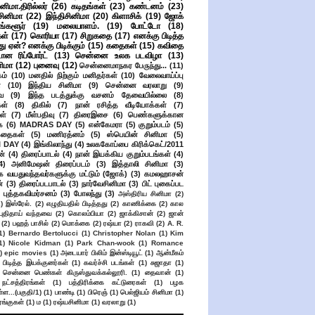
ிமா.திரில்லர்
(26)
கடிதங்கள்
(23)
கண்டனம்
(23)
சினிமா
(22)
இந்திசினிமா
(20)
கிளாசிக்
(19)
ஜோக்
ங்களூர்
(19)
மலையாளம்.
(19)
போட்டோ
(18)
கள்
(17)
கொரியா
(17)
சிறுகதை
(17)
எனக்கு பிடித்த
து ஏன்? எனக்கு பிடிக்கும்
(15)
கதைகள்
(15)
கவிதை
ான ரிப்போர்ட்
(13)
சென்னை உலக படவிழா
(13)
னிமா
(12)
புனைவு
(12)
சென்னைமாநகர பேருந்து...
(11)
ம்
(10)
மனதில் நிற்கும் மனிதர்கள்
(10)
வேலைவாய்ப்பு
்
(10)
இந்திய சினிமா
(9)
சென்னை வரலாறு
(9)
ை
(9)
இந்த படத்துக்கு வசனம் தேவையில்லை
(8)
கள்
(8)
திகில்
(7)
நான் ரசித்த வீடியோக்கள்
(7)
ள்
(7)
மீள்பதிவு
(7)
திரைஇசை
(6)
பெண்களுக்கான
ை
(6)
MADRAS DAY
(5)
என்கேமரா
(5)
குறும்படம்
(5)
கதைகள்
(5)
மணிரத்னம்
(5)
ஸ்பெயின் சினிமா
(5)
 DAY
(4)
இங்கிலாந்து
(4)
உலககோப்பை கிரிக்கெட்/2011
ன்
(4)
திரைப்பாடல்
(4)
நான் இயக்கிய குறும்படங்கள்
(4)
4)
அனிமேஷன் திரைப்படம்
(3)
இத்தாலி சினிமா
(3)
க வயதுவந்தவர்களுக்கு மட்டும் (ஜோக்)
(3)
கமலஹாசன்
்
(3)
திரைப்படபாடல்
(3)
நார்வேசினிமா
(3)
பிட் புகைப்பட
புத்தகவிமர்சனம்
(3)
போலந்து
(3)
அஸ்திரிய சினிமா
(2)
2)
இஸ்ரேல்.
(2)
எழுதியதில் பிடித்தது
(2)
காணிக்கை
(2)
கால
 புதிதாய் வந்தவை
(2)
கொலம்பியா
(2)
ஜாக்கிசான்
(2)
ஜான்
(2)
பஹத் பாசில்
(2)
மொக்கை
(2)
ரஷ்யா
(2)
ராகவி
(2)
A. R.
1)
Bernardo Bertolucci
(1)
Christopher Nolan
(1)
Kim
1)
Nicole Kidman
(1)
Park Chan-wook
(1)
Romance
)
epic movies
(1)
அடையார் பிலிம் இன்ஸ்டியூட்
(1)
ஆன்மீகம்
 பிடித்த இயக்குனர்கள்
(1)
கவர்ச்சி படங்கள்
(1)
சுஜாதா
(1)
சென்னை பெண்கள் கிருஸ்துவக்கல்லூரி.
(1)
தைவான்
(1)
நட்சத்திரங்கள்
(1)
பத்திரிக்கை கட்டுரைகள்
(1)
பழக
ள...(பகுதி/1)
(1)
பாண்டி
(1)
பிரெஞ்
(1)
பெல்ஜியம் சினிமா
(1)
ங்குகள்
(1)
ம
(1)
ரஷ்யசினிமா
(1)
வரலாறு
(1)