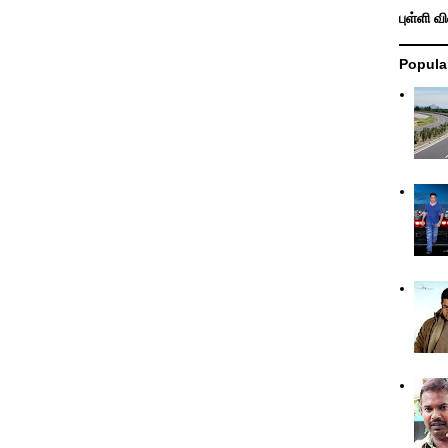
புள்ளி வ
Popula