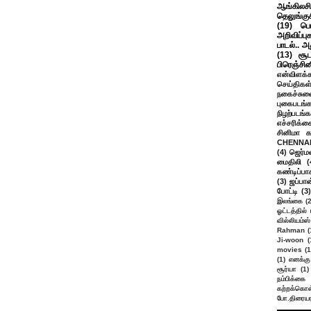
ஆங்கிலசின
தெலுங்கு
(19)
பெ
அறிவிப்பு
பாடல்.. அ
(13)
சூட
பிரெஞ்சி
என்விளக்க
செய்திகள
நகைச்சுவ
புகைபடங்
நிழற்படங்க
எச்சரிக்க
சினிமா 
CHENNAI
(4)
ஜெர்ம
மைதிலி
(
கண்டிப்பா
(3)
ஜப்பான
போட்டி
(3)
இலங்கை
(
ஓட்டத்தில்
வில்லியம்ஸ்
Rahman
(
Ji-woon
(
movies
(1
(1)
எனக்கு
சூர்யா
(1)
நம்பிக்கை 
கற்றக்கொள்
போ.திரையர