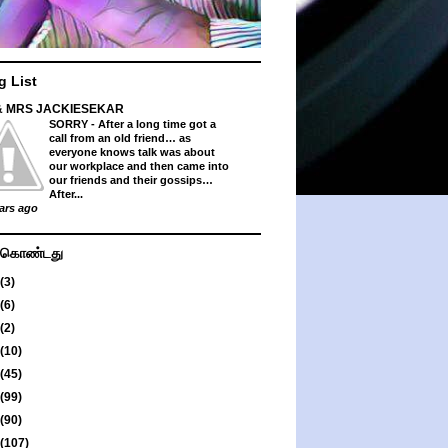
g List
& MRS JACKIESEKAR
SORRY
-
After a long time got a
call from an old friend… as
everyone knows talk was about
our workplace and then came into
our friends and their gossips…
After...
ars ago
து கொண்டது
(3)
(6)
(2)
(10)
(45)
(99)
(90)
(107)