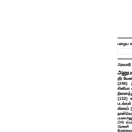
பழைய ச
அலமாரி
அனுப
தீர வேண
(246)
சினிமா 
நினைத்த
(132)
படங்கள்
கிரைம்
நான்வெ
பயணஅனு
(34)
உப்ப
ஆக்ஷன் த
போனவைக