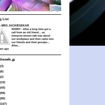
g List
& MRS JACKIESEKAR
SORRY
-
After a long time got a
call from an old friend… as
everyone knows talk was about
our workplace and then came into
our friends and their gossips…
After...
ars ago
து கொண்டது
(3)
(6)
(2)
(10)
(45)
(99)
(90)
(107)