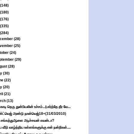
(148)
(180)
(176)
(335)
(284)
cember
(28)
vember
(25)
tober
(24)
ptember
(29)
gust
(28)
ly
(30)
ne
(22)
ay
(20)
ril
(21)
rch
(13)
காடி தெரு துன்பியலின் உச்சம்...(பார்த்தே தீர வே...
்ட்வெஜ் அண்டு நான்வெஜ்18+(31/03/2010)
 சங்கத்துஆளை அடிச்சவன் எவன்டா?
ிய வீடு வாழ்த்திய உள்ளங்களுக்கு என் நன்றிகள்....