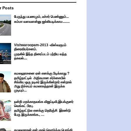
r Posts
பேருந்து பயணமும், டீச்சர் பெண்ணும்...
சும்மா வளவளன்னு ஜல்லியடிக்காம........
Vishwaroopam-2013 -விஸ்வரூபம்
திரைவிமர்சனம்.
முதலில் இந்த திரைப்படம் பற்றிய வந்த
தகவல்....
கமலஹாசனை ஏன் எனக்கு பிடிக்காது ?
தமிழ்நாட்டில் அதிகமான சர்ச்சையில்
சிக்கிய ஒரு நடிகர் இருக்கின்றார் என்றால்
அது நிச்சயம் கமலாகத்தான் இருக்க
முடியும்...
நன்றி மறக்காதவங்க விஜய்டிவி,இயக்குனர்
வெங்கட் பிரபு.
தமிழ்நாட்டுல எனக்கு தெரிஞ்சி இரண்டு
பேரு இருக்காங்க., …
கமலஹாசன் ஏன் குரல் கொடுத்து பொங்கி