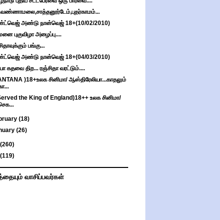
ழ்நாடு புதிய சட்டபேரவை ஒரு பார்வை....
ுவண்ணாமலை,சாத்தனூர்டேம்,புதர்காமம்...
்ட்வெஜ் அண்டு நான்வெஜ் 18+(10/02/2010)
ுமனை புகுவிழா அழைப்பு....
ிதாவுக்கும் பங்கு...
்ட்வெஜ் அண்டு நான்வெஜ் 18+(04/03/2010)
்யா கதவை திற... ரஞ்சிதா வரட்டும்....
ANTANA )18+உலக சினிமா/ ஆஸ்திரேலியா...காதலும்
கா...
 Served the King of England)18++ உலக சினிமா/
செக...
bruary
(18)
nuary
(26)
(260)
(119)
த்தையும் வாசிப்பவர்கள்