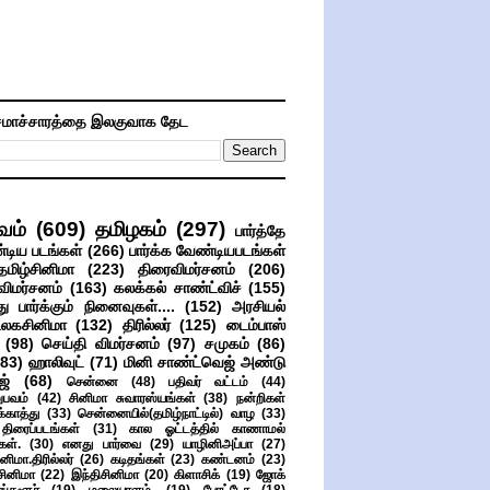
மாச்சாரத்தை இலகுவாக தேட
வம்
(609)
தமிழகம்
(297)
பார்த்தே
்டிய படங்கள்
(266)
பார்க்க வேண்டியபடங்கள்
தமிழ்சினிமா
(223)
திரைவிமர்சனம்
(206)
விமர்சனம்
(163)
கலக்கல் சாண்ட்விச்
(155)
ு பார்க்கும் நினைவுகள்....
(152)
அரசியல்
உலகசினிமா
(132)
திரில்லர்
(125)
டைம்பாஸ்
(98)
செய்தி விமர்சனம்
(97)
சமுகம்
(86)
(83)
ஹாலிவுட்
(71)
மினி சாண்ட்வெஜ் அண்டு
ஜ்
(68)
சென்னை
(48)
பதிவர் வட்டம்
(44)
பவம்
(42)
சினிமா சுவாரஸ்யங்கள்
(38)
நன்றிகள்
ுக்காத்து
(33)
சென்னையில்(தமிழ்நாட்டில்) வாழ
(33)
ிரைப்படங்கள்
(31)
கால ஓட்டத்தில் காணாமல்
ள்.
(30)
எனது பார்வை
(29)
யாழினிஅப்பா
(27)
ிமா.திரில்லர்
(26)
கடிதங்கள்
(23)
கண்டனம்
(23)
சினிமா
(22)
இந்திசினிமா
(20)
கிளாசிக்
(19)
ஜோக்