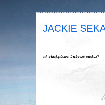
JACKIE SEKAR
என் சங்கத்துஆளை அடிச்சவன் எவன்டா?