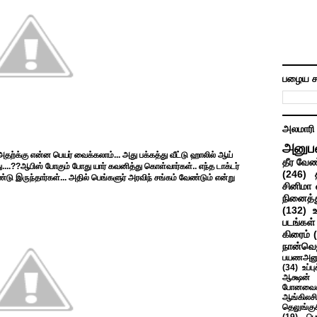
பழைய ச
அலமாரி
அனுப
தற்க்கு என்ன பெயர் வைக்கலாம்... அது பக்கத்து வீட்டு ஹாலில் ஆய்
தீர வேண
ு....??ஆபிஸ் போகும் போது யார் கவனித்து கொள்வார்கள்.. எந்த டாக்டர்
(246)
்டு இருந்தார்கள்... அதில் பெங்களுர் அரவிந் சங்கம் வேண்டும் என்று
சினிமா 
நினைத்த
(132)
படங்கள்
கிரைம்
நான்வெ
பயணஅனு
(34)
உப்ப
ஆக்ஷன் த
போனவைக
ஆங்கிலசின
தெலுங்கு