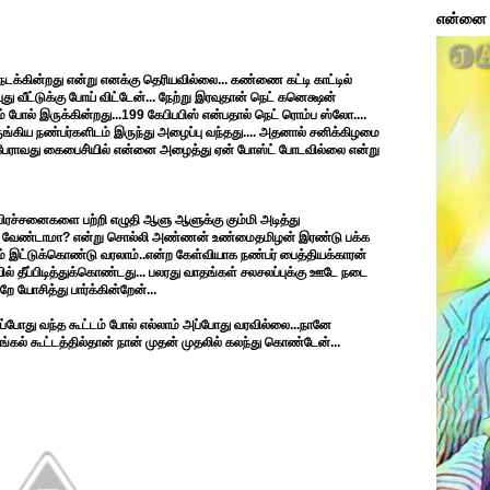
என்னை ப
ன நடக்கின்றது என்று எனக்கு தெரியவில்லை... கண்ணை கட்டி காட்டில்
ுது வீட்டுக்கு போய் விட்டேன்... நேற்று இரவுதான் நெட் கனெக்ஷன்
பம் போல் இருக்கின்றது...199 கேபிபபிஸ் என்பதால் நெட் ரொம்ப ஸ்லோ....
ருங்கிய நண்பர்களிடம் இருந்து அழைப்பு வந்தது.... அதனால் சனிக்கிழமை
 4 பேராவது கைபைசி்யில் என்னை அழைத்து ஏன் போஸ்ட் போடவில்லை என்று
்த பிரச்சனைகளை பற்றி எழுதி ஆளு ஆளுக்கு கும்மி அடித்து
்லது வேண்டாமா? என்று சொல்லி அண்ணன் உண்மைதமிழன் இரண்டு பக்க
்டம் இட்டுக்கொண்டு வரலாம்..என்ற கேள்வியாக நண்பர் பைத்தியக்காரன்
ில் தீப்பிடித்துக்கொண்டது... பலரது வாதங்கள் சலசலப்புக்கு ஊடே நடை
ே யோசித்து பார்க்கின்றேன்...
இப்ப்போது வந்த கூட்டம் போல் எல்லாம் அப்போது வரவில்லை...நானே
ரங்கல் கூட்டத்தில்தான் நான் முதன் முதலில் கலந்து கொண்டேன்...