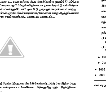
தமி
ட்காருவதை கூட தவறு என்றால் எப்படி ஏற்றுக்கொள்ள முடியும்??? அப்போது
உட்கார கூடாதா? அப்புறம் எதெச்சையாக நாளைக்கு எட்டு வன்னியர்கள்
திர
் உட்கார்ந்து விட்டால்? முன் சீட்டு முழுவதும் பறையர்கள் உட்கார்ந்து
சாண
யர்கள், முதலியார்கள்,பறையர்கள்,பிள்ளைகள் என்று அடித்துக்கொள்ள
புத
 சாதி சாயம் வேண்டாம்... வேண்டவே வேண்டாம்....
ரஞ்ச
சாண
நித
( L
( I
►
Fe
►
Ja
►
2009
►
2008
ற்றி ரொம்ப அற்புதமாக விளக்கி சொன்னார்...அவர் அளவிற்க்கு அந்த
என் எழு
ு சுளிவுகளையும் பேசவில்லை... அல்லது அது பற்றிய புரிதல் இல்லை
..