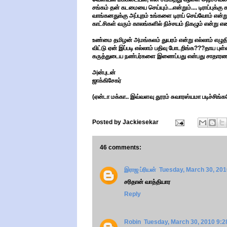
சங்கம் தன் கடமையை செய்யும்...என்றும்.... டிராப்புக்
வாங்கனதுக்கு அப்புறம் உங்களை டிராப் செய்வோம் என்று
காட்சிகள் வரும் காலங்களில் நிச்சயம் நிகழும் என்று எ
உண்மை தமிழன் அமங்கலம் துயரம் என்று எல்லாம் எழுதி 
விட்டு ஏன் இப்படி எல்லாம் பதிவு போடறிங்க???தாய பு
கருத்துடைய நண்பர்களை இணைப்பது என்பது சாதாரண 
அன்புடன்
ஜாக்கிசேகர்
(ஏன்டா மக்கா.. இவ்வளவு தூரம் சுவாரஸ்யமா படிச்சிங்
Posted by
Jackiesekar
46 comments:
இராஜ ப்ரியன்
Tuesday, March 30, 20
சரிதான் வாத்தியார
Reply
Robin
Tuesday, March 30, 2010 9: