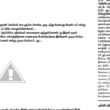
(19)
பெ
அறிவிப்பு
பாடல்.. அ
(13)
சூட
பிரெஞ்சி
என்விளக்க
செய்திகள
நகைச்சுவ
ஞானி அவர்கள் கை தூக்க சொல்ல, ஒரு பத்து பேராவது வேண்டாம் என்று
புகைபடங்
் மட்டுமே கைதூக்கினார்கள்....
நிழற்படங்க
ங்கம் ஆரம்பிக்க பதிவர்கள் ஏகமனதாக ஒத்துக்கொண்டது இதன் மூலம்
எச்சரிக்க
், லோகோ, சங்கத்திற்கான வரையறை போன்றவற்றை இனிதான் முடிவு செய்ய
சினிமா 
்யலாம் என்று முடிவு செய்யபட்டது....
CHENNAI
(4)
ஜெர்ம
மைதிலி
(
கண்டிப்பா
(3)
ஜப்பான
போட்டி
(3)
இலங்கை
(
ஓட்டத்தில்
வில்லியம்ஸ்
Rahman
(
Ji-woon
(
movies
(1
(1)
எனக்கு
சூர்யா
(1)
நம்பிக்கை 
கற்றக்கொள்
போ.திரையர
புள்ளி வ
ன் எவன்டா? என்று இனி யாராவது கேள்வி கேட்க வருவார்களோ? இனி