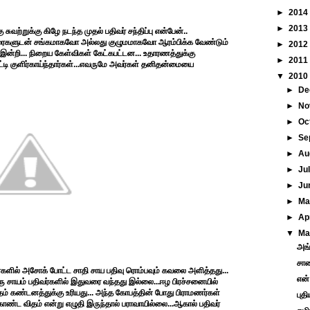
►
2014
►
2013
கு சுவற்றுக்கு கிழே நடந்த முதல் பதிவர் சந்திப்பு என்பேன்..
ையரைகளுடன் சங்கமாகவோ அல்லது குழுமமாகவோ ஆரம்பிக்க வேண்டும்
►
2012
ல் இன்றி... நிறைய கேள்விகள் கேட்கபட்டன... உதாரணத்துக்கு
►
2011
்டி குளிர்காய்ந்தார்கள்...எவருமே அவர்கள் தனிதன்மையை
▼
2010
►
De
►
No
►
Oc
►
Se
►
Au
►
Ju
►
Ju
►
M
►
Ap
▼
Ma
அங்
சாண
்களில் அசோக் போட்ட சாதி சாய பதிவு ரொம்பவும் கவலை அளித்தது...
என்
ரு சாயம் பதிவர்களில் இதுவரை வந்தது இல்லை...ஈழ பிரச்சனையில்
் கண்டனத்துக்கு உரியது... அந்த கோபத்தின் போது பிராமணர்கள்
புத
ொண்ட விதம் என்று எழுதி இருந்தால் பராவாயில்லை...ஆகால் பதிவர்