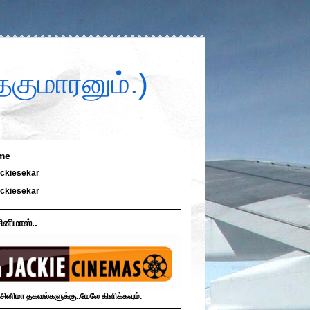
குமாரனும்.)
me
ckiesekar
ckiesekar
ினிமாஸ்..
சினிமா தகவல்களுக்கு..மேலே கிளிக்கவும்.