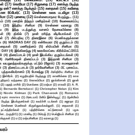
ங்களூர்
(19)
மலையாளம்.
(19)
போட்டோ
(18)
கள்
(17)
கொரியா
(17)
சிறுகதை
(17)
எனக்கு பிடித்த
து ஏன்? எனக்கு பிடிக்கும்
(15)
கதைகள்
(15)
கவிதை
ான ரிப்போர்ட்
(13)
சென்னை உலக படவிழா
(13)
னிமா
(12)
புனைவு
(12)
சென்னைமாநகர பேருந்து...
(11)
ம்
(10)
மனதில் நிற்கும் மனிதர்கள்
(10)
வேலைவாய்ப்பு
்
(10)
இந்திய சினிமா
(9)
சென்னை வரலாறு
(9)
ை
(9)
இந்த படத்துக்கு வசனம் தேவையில்லை
(8)
கள்
(8)
திகில்
(7)
நான் ரசித்த வீடியோக்கள்
(7)
ள்
(7)
மீள்பதிவு
(7)
திரைஇசை
(6)
பெண்களுக்கான
ை
(6)
MADRAS DAY
(5)
என்கேமரா
(5)
குறும்படம்
(5)
கதைகள்
(5)
மணிரத்னம்
(5)
ஸ்பெயின் சினிமா
(5)
 DAY
(4)
இங்கிலாந்து
(4)
உலககோப்பை கிரிக்கெட்/2011
ன்
(4)
திரைப்பாடல்
(4)
நான் இயக்கிய குறும்படங்கள்
(4)
4)
அனிமேஷன் திரைப்படம்
(3)
இத்தாலி சினிமா
(3)
க வயதுவந்தவர்களுக்கு மட்டும் (ஜோக்)
(3)
கமலஹாசன்
்
(3)
திரைப்படபாடல்
(3)
நார்வேசினிமா
(3)
பிட் புகைப்பட
புத்தகவிமர்சனம்
(3)
போலந்து
(3)
அஸ்திரிய சினிமா
(2)
2)
இஸ்ரேல்.
(2)
எழுதியதில் பிடித்தது
(2)
காணிக்கை
(2)
கால
 புதிதாய் வந்தவை
(2)
கொலம்பியா
(2)
ஜாக்கிசான்
(2)
ஜான்
(2)
பஹத் பாசில்
(2)
மொக்கை
(2)
ரஷ்யா
(2)
ராகவி
(2)
A. R.
1)
Bernardo Bertolucci
(1)
Christopher Nolan
(1)
Kim
1)
Nicole Kidman
(1)
Park Chan-wook
(1)
Romance
)
epic movies
(1)
அடையார் பிலிம் இன்ஸ்டியூட்
(1)
ஆன்மீகம்
 பிடித்த இயக்குனர்கள்
(1)
கவர்ச்சி படங்கள்
(1)
சுஜாதா
(1)
சென்னை பெண்கள் கிருஸ்துவக்கல்லூரி.
(1)
தைவான்
(1)
நட்சத்திரங்கள்
(1)
பத்திரிக்கை கட்டுரைகள்
(1)
பழக
ள...(பகுதி/1)
(1)
பாண்டி
(1)
பிரெஞ்
(1)
பெல்ஜியம் சினிமா
(1)
ங்குகள்
(1)
ம
(1)
ரஷ்யசினிமா
(1)
வரலாறு
(1)
ிவரம்