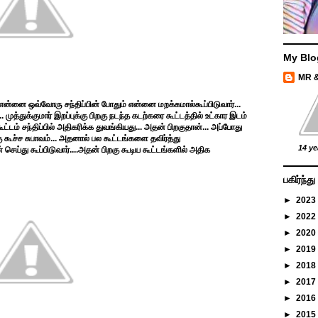
My Blo
MR 
என்னை ஒவ்வோரு சந்திப்பின் போதும் என்னை மறக்கமால்கூப்பிடுவார்...
.... முத்துக்குமார் இறப்புக்கு பிறகு நடந்த கடற்கரை கூட்டத்தில் உட்கார இடம்
ட்டம் சந்திப்பில் அதிகரிக்க துவங்கியது... அதன் பிறகுதான்... அப்போது
ச்ச சுபாவம்... அதனால் பல கூட்டங்களை தவிர்த்து
14 ye
ெய்து கூப்பிடுவார்....அதன் பிறகு கூடிய கூட்டங்களில் அதிக
பகிர்ந்
►
2023
►
2022
►
2020
►
2019
►
2018
►
2017
►
2016
►
2015