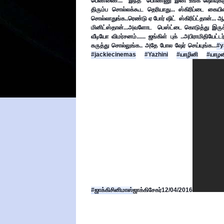
பெண்ணை...  இந்த  பொண்ணு இனி உங்க ஷோவுக்கு கா
திரும்ப சொல்லக்கூட தெரியாது... ஸ்கிரிப்டை கைய
சொல்லாதுங்க..
ரெண்டு ஏ போர் ஷிட்  ஸ்கிரிப்ட்தான்...
மினிட்ஸ்தான்...
அவளோட  பெஸ்ட்டை கொடுத்து இருக்
வீடியோ விமர்சனம்...... ஜங்கிள் புக் ..
அபிராமிதியேட்ட
கருத்து சொல்லுங்க.. அதே போல ஷேர் செய்யுங்க...
#y
#jackiecinemas
#Yazhini
#யாழினி
#யாழனி
#ஜாக்கிசினிமாஸ்
ஜாக்கிசேகர்
12/04/2016