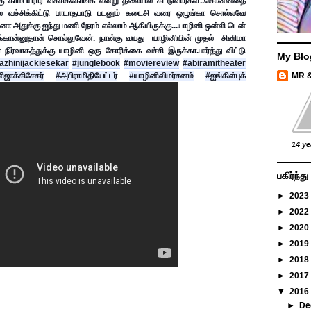
ம்பயரார வச்சிக்கோங்க என்று தலையில் கட்டுவார்கள்..
சொன்னதை 
ில வச்சிக்கிட்டு பாடாதபாடு படனும் கடைசி வரை ஒழுங்கா சொல்லவே 
 ஆனா அதுக்கு ஐந்து மணி நேரம் எல்லாம் ஆகியிருக்கு...
யாழினி ஒன்லி டென் 
கான்னுதான் சொல்லுவேன். 
நான்கு வயது  யாழினியின் முதல்  சினிமா 
ர் நிர்வாகத்துக்கு யாழினி ஒரு கோரிக்கை வச்சி இருக்கா.
பார்த்து விட்டு 
My Blo
azhinijackiesekar
#junglebook
#moviereview
#abiramitheater
ஜாக்கிசேகர்
#அபிராமிதியேட்டர்
#யாழினிவிமர்சனம்
#ஐங்கிள்புக்
MR 
14 ye
பகிர்ந்
►
2023
►
2022
►
2020
►
2019
►
2018
►
2017
▼
2016
►
De