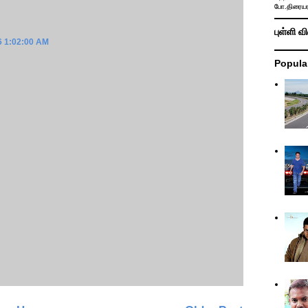
போ.திரையர
புள்ளி வ
16 1:02:00 AM
Popula