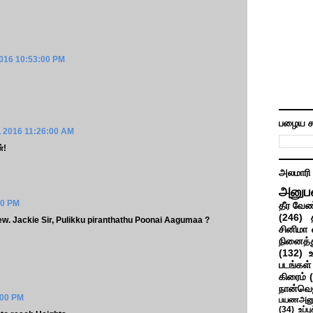
2016 10:53:00 PM
பழைய ச
, 2016 11:26:00 AM
்!
அலமாரி
அனுப
00 PM
தீர வேண
(246)
ew. Jackie Sir, Pulikku piranthathu Poonai Aagumaa ?
சினிமா 
நினைத்த
(132)
படங்கள்
கிரைம்
நான்வெ
:00 PM
பயணஅனு
(34)
உப்ப