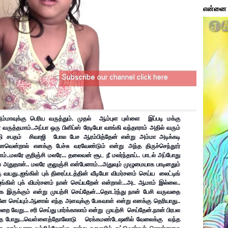
என்னை ப
ம்மாவுக்கு பெரிய வருத்தும்.
 முதல்  ஆம்புள புள்ளை  இப்படி மக்கு  
வருத்தமாம்..
அப்பா ஒரு பிளிப்ஸ் ரேடியோ வாங்கி வந்தாராம் அதில் வரும் 
ி சபதம்  சிவாஜி  போல பேச ஆரம்பித்தேன் என்று அம்மா அடிக்கடி 
வென்றால் எனக்கு பேச்சு வரவேண்டும் என்று அந்த திருச்செந்தூர் 
ம்..
மலரே குறிஞ்சி மலரே... தலைவன் சூட நீ மலர்ந்தாய்.. பாடல் அப்போது  
ல் அதுதான்.. மலரே குலுஞ்சி என்பேனாம்...அதுவும் முழுமையாக பாடினதும் 
 வயது..
ஐங்கிள் புக் திரைப்படத்தின் வீடியோ விமர்சனம் செய்ய  லைட்டிங் 
ங்கிள் புக் விமர்சனம் நான் செய்யறேன் என்றாள்...
அட ஆமாம் இல்லை.. 
இருக்கும் என்று முயற்சி செய்தேன்...
தொடர்ந்து நான் பேசி வருவதை 
ே செய்யும்.
ஆனால் எந்த அளவுக்கு பேசுவாள் என்று எனக்கு தெரியாது.. 
றை வேறு... சரி செய்து பார்க்காலாம் என்று  முயற்சி  செய்தேன்.
நான் பிரபல 
ுந்த போது...வெள்ளைத்தோலோடு   ரெக்கமண்டேஷனில் வேலைக்கு  வந்த 