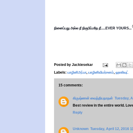
நினைப்பது அல்ல நீ
 நிரூபிப்பதே நீ.....
EVER YOURS...
Posted by
Jackiesekar
Labels:
யாழினிஅப்பா
,
யாழினிவிமர்சனம்
,
ஹாலிவுட்
15 comments:
கிருஷ்ணன் வைத்தியநாதன்
Tuesday, A
Best review in the entire world. Love 
Reply
Unknown
Tuesday, April 12, 2016 