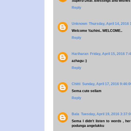
Superb Dear. Blessings and wishes 
Reply
Unknown
Thursday, April 14, 2016
Welcome Yazhini.. WELCOME..
Reply
Hariharan
Friday, April 15, 2016 7
azhagu :)
Reply
Chitti
Sunday, April 17, 2016 9:46:
Sema cute sellam
Reply
Bala
Tuesday, April 19, 2016 3:37:
Sema I didn't listen to words , he
podunga angelukku