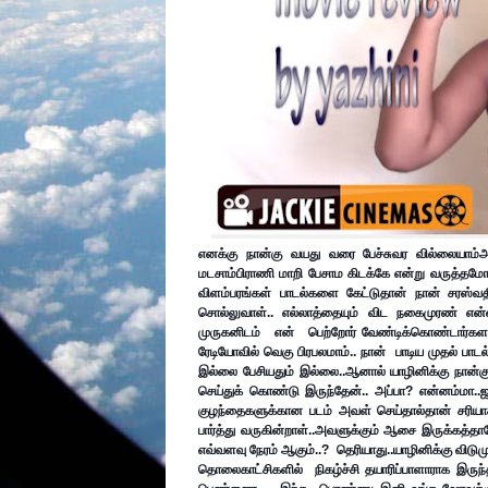
எனக்கு நான்கு வயது வரை பேச்சுவர வில்லையாம்
அ
மடசாம்பிராணி மாறி பேசாம கிடக்கே என்று வருத்தமோ 
விளம்பரங்கள் பாடல்களை கேட்டுதான் நான் சரஸ்வத
சொல்லுவாள்..
 எல்லாத்தையும் விட நகைமுரண் என்ன
முருகனிடம்   என்   பெற்றோர் வேண்டிக்கொண்டார்களா
ரேடியோவில் வெகு பிரபலமாம்..
 நான்  பாடிய முதல் பாட
இல்லை பேசியதும் இல்லை..
ஆனால் யாழினிக்கு நான்கு
செய்துக் கொண்டு இருந்தேன்.. 
அப்பா?
 என்னம்மா..
ஜ
குழந்தைகளுக்கான படம் அவள் செய்தால்தான் சரியாக 
பார்த்து வருகின்றாள்..அவளுக்கும் ஆசை இருக்கத்தான
எவ்வளவு நேரம் ஆகும்..?  தெரியாது..
யாழினிக்கு விடுமு
தொலைகாட்சிகளில்  நிகழ்ச்சி தயாரிப்பாளாராக இர