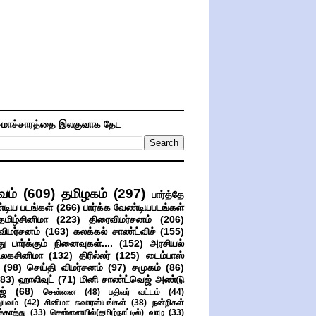
மாச்சாரத்தை இலகுவாக தேட
வம்
(609)
தமிழகம்
(297)
பார்த்தே
்டிய படங்கள்
(266)
பார்க்க வேண்டியபடங்கள்
தமிழ்சினிமா
(223)
திரைவிமர்சனம்
(206)
விமர்சனம்
(163)
கலக்கல் சாண்ட்விச்
(155)
ு பார்க்கும் நினைவுகள்....
(152)
அரசியல்
உலகசினிமா
(132)
திரில்லர்
(125)
டைம்பாஸ்
(98)
செய்தி விமர்சனம்
(97)
சமுகம்
(86)
(83)
ஹாலிவுட்
(71)
மினி சாண்ட்வெஜ் அண்டு
ஜ்
(68)
சென்னை
(48)
பதிவர் வட்டம்
(44)
பவம்
(42)
சினிமா சுவாரஸ்யங்கள்
(38)
நன்றிகள்
ுக்காத்து
(33)
சென்னையில்(தமிழ்நாட்டில்) வாழ
(33)