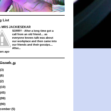
g List
& MRS JACKIESEKAR
SORRY
-
After a long time got a
call from an old friend… as
everyone knows talk was about
our workplace and then came into
our friends and their gossips…
After...
ars ago
து கொண்டது
(3)
(6)
(2)
(10)
(45)
(99)
(90)
cember
(5)