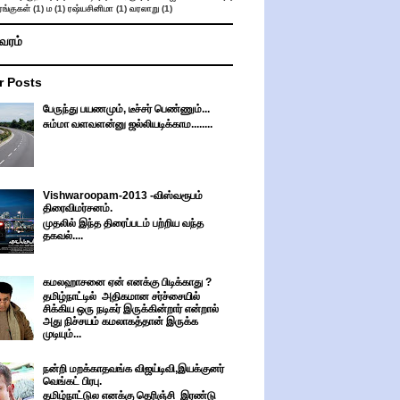
ங்குகள்
(1)
ம
(1)
ரஷ்யசினிமா
(1)
வரலாறு
(1)
ிவரம்
r Posts
பேருந்து பயணமும், டீச்சர் பெண்ணும்...
சும்மா வளவளன்னு ஜல்லியடிக்காம........
Vishwaroopam-2013 -விஸ்வரூபம்
திரைவிமர்சனம்.
முதலில் இந்த திரைப்படம் பற்றிய வந்த
தகவல்....
கமலஹாசனை ஏன் எனக்கு பிடிக்காது ?
தமிழ்நாட்டில் அதிகமான சர்ச்சையில்
சிக்கிய ஒரு நடிகர் இருக்கின்றார் என்றால்
அது நிச்சயம் கமலாகத்தான் இருக்க
முடியும்...
நன்றி மறக்காதவங்க விஜய்டிவி,இயக்குனர்
வெங்கட் பிரபு.
தமிழ்நாட்டுல எனக்கு தெரிஞ்சி இரண்டு