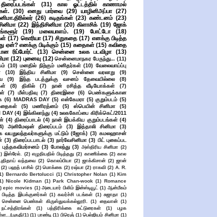
ிரைப்படங்கள்
(31)
கால ஓட்டத்தில் காணாமல்
ள்.
(30)
எனது பார்வை
(29)
யாழினிஅப்பா
(27)
ிமா.திரில்லர்
(26)
கடிதங்கள்
(23)
கண்டனம்
(23)
சினிமா
(22)
இந்திசினிமா
(20)
கிளாசிக்
(19)
ஜோக்
ங்களூர்
(19)
மலையாளம்.
(19)
போட்டோ
(18)
கள்
(17)
கொரியா
(17)
சிறுகதை
(17)
எனக்கு பிடித்த
து ஏன்? எனக்கு பிடிக்கும்
(15)
கதைகள்
(15)
கவிதை
ான ரிப்போர்ட்
(13)
சென்னை உலக படவிழா
(13)
னிமா
(12)
புனைவு
(12)
சென்னைமாநகர பேருந்து...
(11)
ம்
(10)
மனதில் நிற்கும் மனிதர்கள்
(10)
வேலைவாய்ப்பு
்
(10)
இந்திய சினிமா
(9)
சென்னை வரலாறு
(9)
ை
(9)
இந்த படத்துக்கு வசனம் தேவையில்லை
(8)
கள்
(8)
திகில்
(7)
நான் ரசித்த வீடியோக்கள்
(7)
ள்
(7)
மீள்பதிவு
(7)
திரைஇசை
(6)
பெண்களுக்கான
ை
(6)
MADRAS DAY
(5)
என்கேமரா
(5)
குறும்படம்
(5)
கதைகள்
(5)
மணிரத்னம்
(5)
ஸ்பெயின் சினிமா
(5)
 DAY
(4)
இங்கிலாந்து
(4)
உலககோப்பை கிரிக்கெட்/2011
ன்
(4)
திரைப்பாடல்
(4)
நான் இயக்கிய குறும்படங்கள்
(4)
4)
அனிமேஷன் திரைப்படம்
(3)
இத்தாலி சினிமா
(3)
க வயதுவந்தவர்களுக்கு மட்டும் (ஜோக்)
(3)
கமலஹாசன்
்
(3)
திரைப்படபாடல்
(3)
நார்வேசினிமா
(3)
பிட் புகைப்பட
புத்தகவிமர்சனம்
(3)
போலந்து
(3)
அஸ்திரிய சினிமா
(2)
2)
இஸ்ரேல்.
(2)
எழுதியதில் பிடித்தது
(2)
காணிக்கை
(2)
கால
 புதிதாய் வந்தவை
(2)
கொலம்பியா
(2)
ஜாக்கிசான்
(2)
ஜான்
(2)
பஹத் பாசில்
(2)
மொக்கை
(2)
ரஷ்யா
(2)
ராகவி
(2)
A. R.
1)
Bernardo Bertolucci
(1)
Christopher Nolan
(1)
Kim
1)
Nicole Kidman
(1)
Park Chan-wook
(1)
Romance
)
epic movies
(1)
அடையார் பிலிம் இன்ஸ்டியூட்
(1)
ஆன்மீகம்
 பிடித்த இயக்குனர்கள்
(1)
கவர்ச்சி படங்கள்
(1)
சுஜாதா
(1)
சென்னை பெண்கள் கிருஸ்துவக்கல்லூரி.
(1)
தைவான்
(1)
நட்சத்திரங்கள்
(1)
பத்திரிக்கை கட்டுரைகள்
(1)
பழக
ள...(பகுதி/1)
(1)
பாண்டி
(1)
பிரெஞ்
(1)
பெல்ஜியம் சினிமா
(1)