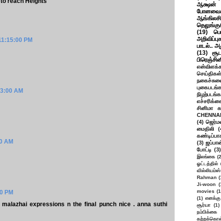
to reach Heights
ஆக்ஷன் த
போனவைக
ஆங்கிலசின
தெலுங்கு
(19)
பெ
அறிவிப்பு
 11:15:00 PM
பாடல்.. அ
(13)
சூட
பிரெஞ்சி
என்விளக்க
செய்திகள
நகைச்சுவ
புகைபடங்
:43:00 AM
நிழற்படங்க
எச்சரிக்க
சினிமா 
CHENNAI
(4)
ஜெர்ம
மைதிலி
(
கண்டிப்பா
00 AM
(3)
ஜப்பான
போட்டி
(3)
இலங்கை
(
ஓட்டத்தில்
வில்லியம்ஸ்
Rahman
(
Ji-woon
(
movies
(1
00 PM
(1)
எனக்கு
r malazhai expressions n the final punch nice . anna suthi
சூர்யா
(1)
நம்பிக்கை 
கற்றக்கொள்