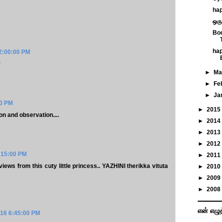
hap
ஒரு 
Bod
hap
12:00:00 PM
y
►
Ma
►
Fe
►
Ja
00 PM
►
2015
on and observation....
►
2014
►
2013
►
2012
4:15:00 PM
►
2011
iews from this cuty little princess.. YAZHINI therikka vituta
►
2010
►
2009
►
2008
என் எழு
016 6:45:00 PM