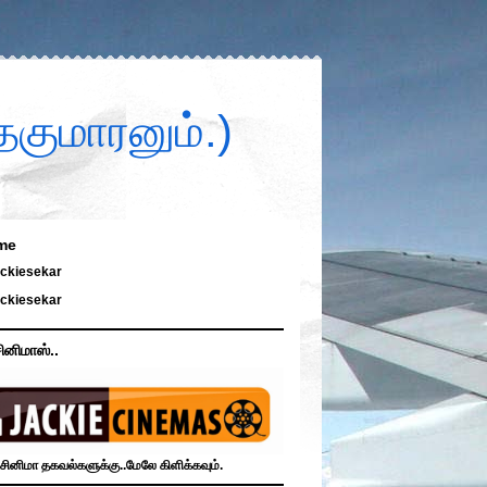
குமாரனும்.)
me
ckiesekar
ckiesekar
ினிமாஸ்..
சினிமா தகவல்களுக்கு..மேலே கிளிக்கவும்.