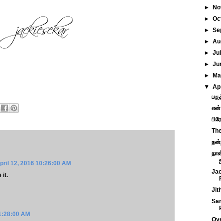
►
No
►
Oc
►
Se
►
Au
►
Ju
►
Ju
►
M
▼
Ap
பகு
என்
பிரே
The
நன்
நான
pril 12, 2016 10:26:00 AM
Ja
it.
Jit
Sar
11:28:00 AM
Oye