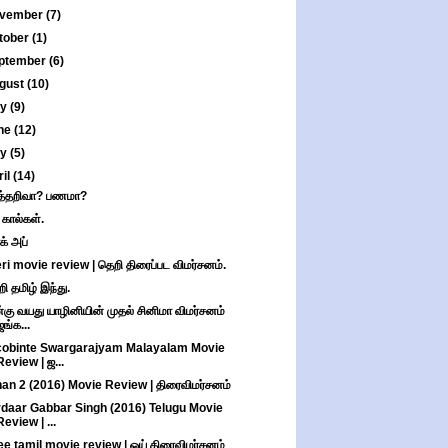
vember
(7)
tober
(1)
ptember
(6)
gust
(10)
ly
(9)
ne
(12)
ay
(5)
ril
(14)
த்தறிவா? பணமா?
 கால்கள்.
க் அப்
ri movie review | தெறி திரைப்பட விமர்சனம்.
றி தமிழ் இந்து.
்கு வயது யாழினியின் முதல் சினிமா விமர்சனம்
ஜங்க...
cobinte Swargarajyam Malayalam Movie
Review | ஜ...
han 2 (2016) Movie Review | திரைவிமர்சனம்
daar Gabbar Singh (2016) Telugu Movie
Review | ...
e tamil movie review | ஓய் திரைவிமர்சனம்