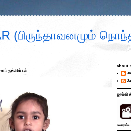
 (பிருந்தாவனமும் நொந்த
about 
னம் ஜங்கிள் புக்
Ja
Ja
ஜாக்கி ச
சுவாரஸ்ய 