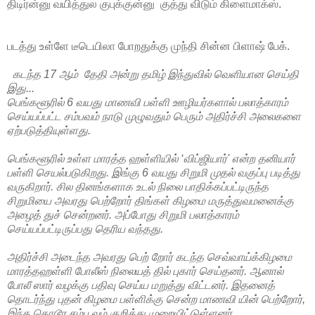
திடிர்ன்னு வயித்துல குபுக்குன்னு குத்து விடும் கிளைமாக்ஸ்.
படத்து உள்ளே டீடெயிலா போறதுக்கு முந்தி சின்ன பிளாஷ் பேக்.
கடந்த 17 ஆம் தேதி அன்று தமிழ் இந்துவில் வெளியான செய்தி
இது...
பெங்களூரில் 6 வயது மாணவி பள்ளி ஊழியர்களால் பலாத்காரம்
செய்ய‌ப்பட்ட சம்பவம் நாடு முழுவதும் பெரும் அதிர்ச்சி அலைகளை
ஏற்படுத்தியுள்ளது.
பெங்களூரில் உள்ள மாரத்த ஹள்ளியில் ‘விப்ஜியார்' என்ற தனியார்
பள்ளி செயல்படுகிறது. இங்கு 6 வயது சிறுமி முதல் வகுப்பு படித்து
வருகிறார். சில தினங்களாக உடல் நிலை பாதிக்கப்பட்டிருந்த
சிறுமியை அவரது பெற்றோர் திங்கள் கிழமை ம‌ருத்துவமனைக்கு
அழைத் துச் சென்றனர். அப்போது சிறுமி பலாத்காரம்
செய்யப்பட்டிருப்பது தெரிய வந்தது.
அதிர்ச்சி அடைந்த அவரது பெற் றோர் கடந்த செவ்வாய்க்கிழமை
மாரத்தஹள்ளி போலீஸ் நிலையத் தில் புகார் செய்தனர். ஆனால்
போலீ ஸார் வழக்கு பதிவு செய்ய மறுத்து விட்டனர். இதனைத்
தொடர்ந்து புதன் கிழமை பள்ளிக்கு சென்ற மாணவி யின் பெற்றோர்,
இந்த கொடூர சம்ப வம் குறித்து முறையிட்டுள்ளனர்.