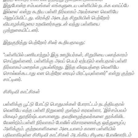
இதுபோன்ற சம்பவங்கள் எங்களுடைய பள்ளியில் நடக்க வாய்ப்பே
இல்லை' என்று கூறிய பள்ளி நிர்வாகம் அவர்களை வெளியே
அனுப்பிவிட்டது. விரக்தி அடைந்த சிறுமியின் பெற்றோர்
வியாழக்கிழமை உறவினர்களுடன் வந்து பள்ளியை
முற்றுகையிட்டனர்.
இதுகுறித்து பெற்றோர் சிலர் கூறியதாவது:
“
பள்ளியில் பணியாற்றும் இரு ஊழியர்கள், சிறுமியை பலாத்காரம்
செய்துள்ளனர். பள்ளிக்கு அவப் பெயர் ஏற்படும் என்பதால் பள்ளி
நிர்வாகம் மறைக்க முயல்கிறது. இந்த விஷயத்தை வெளியே
சொல்லக்கூடாது என பெற்றோ ரையும் மிரட்டியுள்ளனர்
”
என்று குற்றம்
சாட்டினர்.
சிசிடிவி காட்சிகள்
பள்ளிக்கு பூட்டு போட்டு பொதுமக்கள் போராட்டம் நடத்தியதால்
வெளியே வந்த பள்ளி நிறுவனர் ருஸ்தம் கரவள்ளா, 'இச்சம்பவம்
மிகவும் துரதிர்ஷ்டவசமானது. தவறிழைத்தவர்களை தூக்கிலிட
வேண்டும்.பள்ளி நிர்வாகம் போலீஸ் விசாரணைக்கு ஒத்துழைப்பு
அளிக்கும். குற்றவாளிகளை அடையாளம் காண பள்ளியில்
பதிவாகியுள்ள சிசிடிவி காட்சிகள் அடங்கிய சிடியை போலீஸாரிடம்