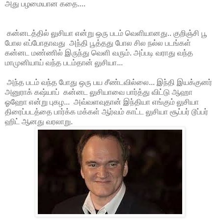
அது பழமையான கதை....
கன்னடத்தில் லுசியா என்று ஒரு படம் வெளியானது.. குறிஞ்சி பூ
போல எப்போதாவது அந்தி பூத்தது போல சில நல்ல படங்கள்
கன்னட மண்ணில் இருந்து வெளி வரும். அப்படி வராது வந்த
மாமுனியாய் வந்த படம்தான் லுசியா...
அந்த படம் வந்த போது ஒரு பய சீண்டவில்லை... இந்தி இயக்குனர்
அனுராக் கஷ்யாப் கன்னட லுசியாவை பார்த்து விட்டு ஆஹா
ஓஹோ என்று புகழ... அவ்வளவுதான் இந்தியா எங்கும் லுசியா
திரைப்படத்தை பார்க்க மக்கள் ஆர்வம் காட்ட லுசியா சூப்பர் டூப்பர்
ஹிட் ஆனது வரலாறு.