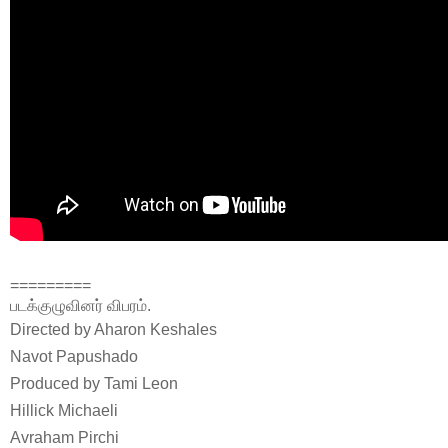
=========
படக்குழுவினர் விபரம்.
Directed by
Aharon Keshales
Navot Papushado
Produced by
Tami Leon
Hillick Michaeli
Avraham Pirchi