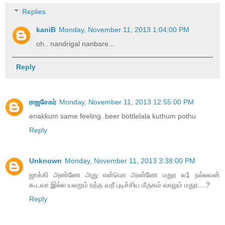
Replies
kaniB
Monday, November 11, 2013 1:04:00 PM
oh.. nandrigal nanbare...
Reply
ராஜசேகர்
Monday, November 11, 2013 12:55:00 PM
enakkum same feeling..beer bottlelala kuthum pothu
Reply
Unknown
Monday, November 11, 2013 3:38:00 PM
ஜாக்கி அண்ணே அது என்மொ அண்ணே மதுர ல1 நல்லவன்
கூடவா இல்ல யலறும் ரத்த வறீ புடிச்சிய மீருகம் வாலும் மதுர....?
Reply