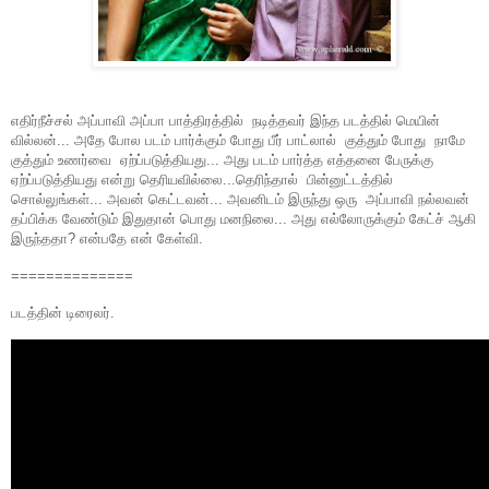
எதிர்நீச்சல் அப்பாவி அப்பா பாத்திரத்தில்
நடித்தவர் இந்த படத்தில் மெயின்
வில்லன்... அதே போல படம் பார்க்கும் போது பீர் பாட்லால்
குத்தும் போது
நாமே
குத்தும் உணர்வை
ஏற்ப்படுத்தியது... அது படம் பார்த்த எத்தனை பேருக்கு
ஏற்ப்படுத்தியது என்று தெரியவில்லை...தெரிந்தால்
பின்னுட்டத்தில்
சொல்லுங்கள்... அவன் கெட்டவன்... அவனிடம் இருந்து ஒரு
அப்பாவி நல்லவன்
தப்பிக்க வேண்டும் இதுதான் பொது மனநிலை... அது எல்லோருக்கும் கேட்ச் ஆகி
இருந்ததா? என்பதே என் கேள்வி.
==============
படத்தின் டிரைலர்.