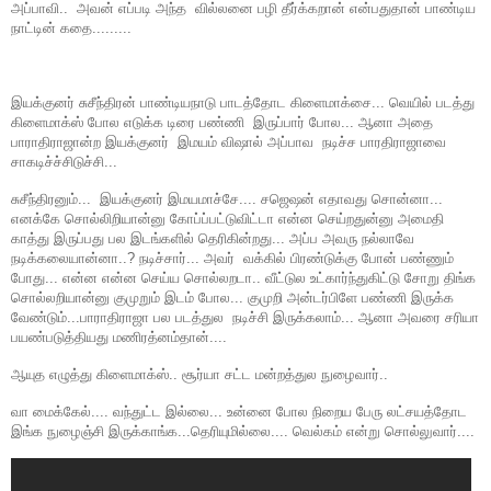
அப்பாவி..
அவன் எப்படி அந்த
வில்லனை பழி தீர்க்கறான் என்பதுதான் பாண்டிய
நாட்டின் கதை.........
இயக்குனர் சுசீந்திரன் பாண்டியநாடு பாடத்தோட கிளைமாக்சை... வெயில் படத்து
கிளைமாக்ஸ் போல எடுக்க டிரை பண்ணி
இருப்பார் போல... ஆனா அதை
பாராதிராஜான்ற இயக்குனர்
இமயம் விஷால் அப்பாவ
நடிச்ச பாரதிராஜாவை
சாகடிச்ச்சிடுச்சி...
சுசீந்திரனும்...
இயக்குனர் இமயமாச்சே.... சஜெஷன் எதாவது சொன்னா...
எனக்கே சொல்லிறியான்னு கோப்ப்பட்டுவிட்டா என்ன செய்றதுன்னு அமைதி
காத்து இருப்பது பல இடங்களில் தெரிகின்றது... அப்ப அவரு நல்லாவே
நடிக்கலையான்னா..? நடிச்சார்... அவர்
வக்கில் பிரண்டுக்கு போன் பண்ணும்
போது... என்ன என்ன செய்ய சொல்லறடா.. வீட்டுல உட்கார்ந்துகிட்டு சோறு திங்க
சொல்லறியான்னு குமுறும் இடம் போல... குமுறி அன்டர்பிளே பண்ணி இருக்க
வேண்டும்...பாராதிராஜா பல படத்துல
நடிச்சி இருக்கலாம்... ஆனா அவரை சரியா
பயண்படுத்தியது மணிரத்னம்தான்....
ஆயுத எழுத்து கிளைமாக்ஸ்.. சூர்யா சட்ட மன்றத்துல நுழைவார்..
வா மைக்கேல்.... வந்துட்ட இல்லை... உன்னை போல நிறைய பேரு லட்சயத்தோட
இங்க நுழைஞ்சி இருக்காங்க...தெரியுமில்லை.... வெல்கம் என்று சொல்லுவார்....