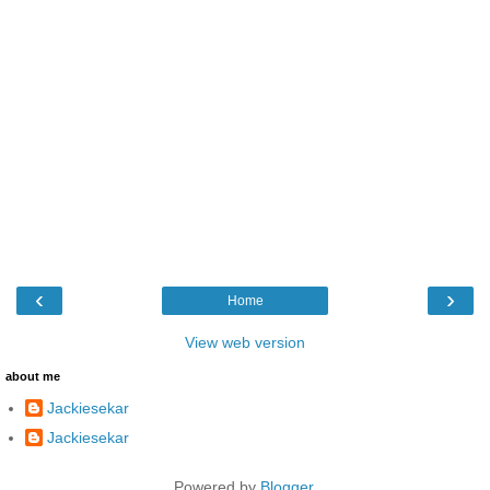
‹
›
Home
View web version
about me
Jackiesekar
Jackiesekar
Powered by
Blogger
.