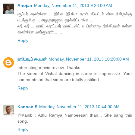
Anojan
Monday, November 11, 2013 9:28:00 AM
சூப்பர் அண்ணே.... இங்க இப்போ தான் தியட்டர் கிடைச்சிருக்கு
படத்துக்கு.... அழகுராஜாவ தூக்கிட்டாங்க.....
ஹி ஹி.... ஹாட் ஹாட்டார் ஹாட்டஸ்ட் ல பின்னாடி நிக்கிறவர் என்ன
அண்ணே பண்ணுறார்.......
Reply
நாடோடிப் பையன்
Monday, November 11, 2013 10:20:00 AM
Interesting movie review. Thanks.
The video of Vishal dancing in saree is impressive. Your
comments on that video are totally justified.
Reply
Kannan S
Monday, November 11, 2013 10:44:00 AM
@Kanib : Athu Ramya Nambeesan than... She sang this
song.
Reply