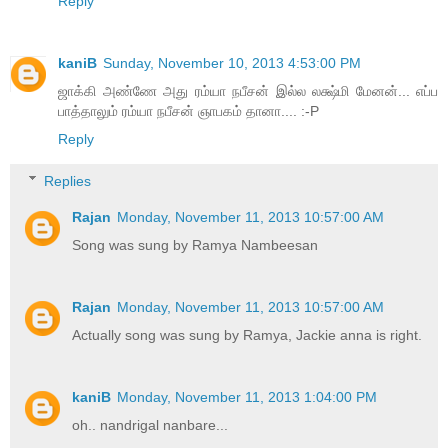
Reply
kaniB
Sunday, November 10, 2013 4:53:00 PM
ஜாக்கி அண்ணே அது ரம்யா நபீசன் இல்ல லக்ஷ்மி மேனன்... எப்ப
பாத்தாலும் ரம்யா நபீசன் ஞாபகம் தானா.... :-P
Reply
Replies
Rajan
Monday, November 11, 2013 10:57:00 AM
Song was sung by Ramya Nambeesan
Rajan
Monday, November 11, 2013 10:57:00 AM
Actually song was sung by Ramya, Jackie anna is right.
kaniB
Monday, November 11, 2013 1:04:00 PM
oh.. nandrigal nanbare...