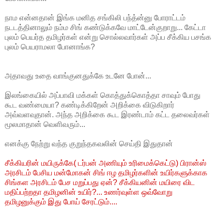
நாம என்னதான் இங்க மனித சங்கிலி பந்த்ன்னு போராட்டம்
நடடத்தினாலும் நம்ம சிங் கண்டுக்கவே மாட்டேன்குறாறு... கேட்டா
புலம் பெயர்த தமிழர்கள் என்று சொல்லவார்கள் அப்ப சீக்கிய பசங்க
புலம் பெயராமலா போனாங்க?
அதாவது உதை வாங்குனதுக்கே உடனே போன்...
இலங்கையில் அப்பாவி மக்கள் கொத்துக்கொத்தா சாவும் போது
கூட வண்மையா? கண்டிக்கிறேன் அறிக்கை விடுகிறார்
அவ்வளவுதான். அந்த அறிக்கை கூட இரண்டாம் கட்ட தலைவர்கள்
மூலமாதான் வெளிவரும்...
எனக்கு நேற்று வந்த குறுந்தகவலின் செய்தி இதுதான்
சீக்கியரின் மயிருக்கே( டர்பன் அணியும் உரிமைக்கெட்டு) பிரான்ஸ்
அரசிடம் பேசிய மன்மோகன் சிங் ஈழ தமிழர்களின் உயிர்களுக்காக
சிங்கள அரசிடம் பேச மறுப்பது ஏன்?
சீக்கியனின் மயிரை விட
மதிப்பற்றதா தமிழனின் உயிர்?... உணர்வுள்ள ஒவ்வோறு
தமிழனுக்கும் இது போய் சேரட்டும்....