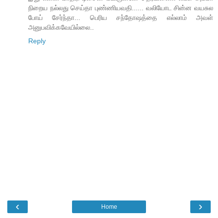
நிறைய நல்லது செய்தா புண்ணியவதி...... வலியோட சின்ன வயசுல
போய் சேர்ந்தா... பெரிய சந்தோஷத்தை எல்லாம் அவள்
அனுபவிக்கவேயில்லை..
Reply
‹
›
Home