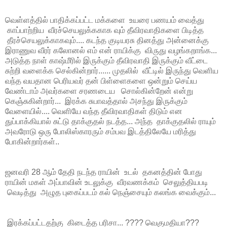
வெள்ளத்தில் பாதிக்கப்பட்ட மக்களை உயரை பணயம் வைத்து
காப்பாற்றிய வீரச்செயலுக்ககாக வும் தீவிரவாதிகளை பிடித்த
தீரச்செயலுக்காகவும்.... கடந்த குடியரசு தினத்து அன்னைக்கு
இராணுவ வீரர் கலோனல் எம் என் ராயிக்கு விருது வழங்கறாங்க...
அடுத்த நாள் காஷ்மீரில் இருக்கும் தீவிரவாதி இருக்கும் வீட்டை
சுற்றி வளைக்க செல்கின்றார்...... முதலில் வீட்டில் இருந்து வெளிய
வந்த வயதான பெரியவர் தன் பிள்ளைகளை ஒன்றும் செய்ய
வேண்டாம் அவர்களை சரணடைய சொல்கின்றேன் என்று
கெஞ்சுகின்றார்... இரக்க சுபாவத்தால் அசந்து இருக்கும்
வேளையில்.... வெளியே வந்த தீவிரவாதிகள் திடும் என
துப்பாக்கியால் சுட்டு தாக்குதல் நடத்த... அந்த தாக்குதலில் ராயும்
அவரோடு ஒரு போலிஸ்காரரும் சம்பவ இடத்திலேயே மரித்து
போகின்றார்கள்..
ஜனவரி 28 ஆம் தேதி நடந்த ராயின் உடல் தகனத்தின் போது
ராயின் மகள் அப்பாவின் உடலுக்கு வீரவணக்கம் செலுத்தியபடி
வெடித்து அழுத புகைப்படம் கல் நெஞ்சையும் கலங்க வைக்கும்...
இரக்கப்பட்டதற்கு கிடைத்த பரிசா... ???? வெகுமதியா???