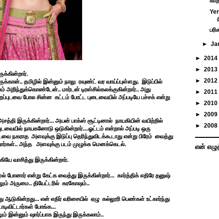
காத
Yen
பரி
►
Ja
►
2014
►
2013
க்கின்றார்.
►
2012
்கான்.. தமிழில் இன்னும் நாலு ரவுண்ட் வர வாய்ப்புள்ளது. இடுப்பில்
ம் அறிந்துக்கொண்டேன்.. மார்டன் டிரஸ்சில்கலக்குகின்றார்.. அது
►
2011
ூறைப்புடவை போல சின்ன கட்டம் போட்ட புடைவையில் அப்படியே பச்சக் என்று
►
2010
►
2009
த்தி இருக்கின்றார்... அயன் பாக்ஸ் சூட்டினால் நாயகியின் வயிற்றில்
►
2008
 புடவையில் நாயகனோடு ஒடுகின்றார்....ஓட்டம் என்றால் அப்படி ஒரு
ூட புடவை நகராத அளவுக்கு இடுப்பு தெரிந்துவிடக்கூடாது என்று பிரேம் வைத்து
்றார்கள்.. அந்த அளவுக்கு படம் முழுக்க மெனக்கெடல்.
என் எழு
ியே வாசித்து இருக்கின்றார்.
் போனார் என்று கேட்க வைத்து இருக்கின்றார்... கார்த்திக் எதிரே தனுஷ்
ும் அருமை.. தியேட்டரில் கரகோஷம்..
து ஆடுகின்றது... என் எதிர் வரிசையில் ஏழு கல்லூரி பெண்கள் உட்கார்ந்து
ிவிட்டார்கள் போங்க...
் இன்னும் ஷார்ப்பாக இருந்து இருக்கலாம்..