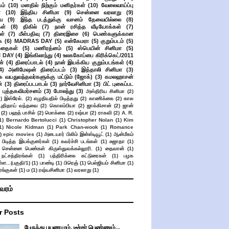
ம்
(10)
மனதில் நிற்கும் மனிதர்கள்
(10)
வேலைவாய்ப்பு
்
(10)
இந்திய சினிமா
(9)
சென்னை வரலாறு
(9)
ை
(9)
இந்த படத்துக்கு வசனம் தேவையில்லை
(8)
கள்
(8)
திகில்
(7)
நான் ரசித்த வீடியோக்கள்
(7)
ள்
(7)
மீள்பதிவு
(7)
திரைஇசை
(6)
பெண்களுக்கான
ை
(6)
MADRAS DAY
(5)
என்கேமரா
(5)
குறும்படம்
(5)
கதைகள்
(5)
மணிரத்னம்
(5)
ஸ்பெயின் சினிமா
(5)
 DAY
(4)
இங்கிலாந்து
(4)
உலககோப்பை கிரிக்கெட்/2011
ன்
(4)
திரைப்பாடல்
(4)
நான் இயக்கிய குறும்படங்கள்
(4)
4)
அனிமேஷன் திரைப்படம்
(3)
இத்தாலி சினிமா
(3)
க வயதுவந்தவர்களுக்கு மட்டும் (ஜோக்)
(3)
கமலஹாசன்
்
(3)
திரைப்படபாடல்
(3)
நார்வேசினிமா
(3)
பிட் புகைப்பட
புத்தகவிமர்சனம்
(3)
போலந்து
(3)
அஸ்திரிய சினிமா
(2)
2)
இஸ்ரேல்.
(2)
எழுதியதில் பிடித்தது
(2)
காணிக்கை
(2)
கால
 புதிதாய் வந்தவை
(2)
கொலம்பியா
(2)
ஜாக்கிசான்
(2)
ஜான்
(2)
பஹத் பாசில்
(2)
மொக்கை
(2)
ரஷ்யா
(2)
ராகவி
(2)
A. R.
1)
Bernardo Bertolucci
(1)
Christopher Nolan
(1)
Kim
1)
Nicole Kidman
(1)
Park Chan-wook
(1)
Romance
)
epic movies
(1)
அடையார் பிலிம் இன்ஸ்டியூட்
(1)
ஆன்மீகம்
 பிடித்த இயக்குனர்கள்
(1)
கவர்ச்சி படங்கள்
(1)
சுஜாதா
(1)
சென்னை பெண்கள் கிருஸ்துவக்கல்லூரி.
(1)
தைவான்
(1)
நட்சத்திரங்கள்
(1)
பத்திரிக்கை கட்டுரைகள்
(1)
பழக
ள...(பகுதி/1)
(1)
பாண்டி
(1)
பிரெஞ்
(1)
பெல்ஜியம் சினிமா
(1)
ங்குகள்
(1)
ம
(1)
ரஷ்யசினிமா
(1)
வரலாறு
(1)
ிவரம்
r Posts
பேருந்து பயணமும், டீச்சர் பெண்ணும்...