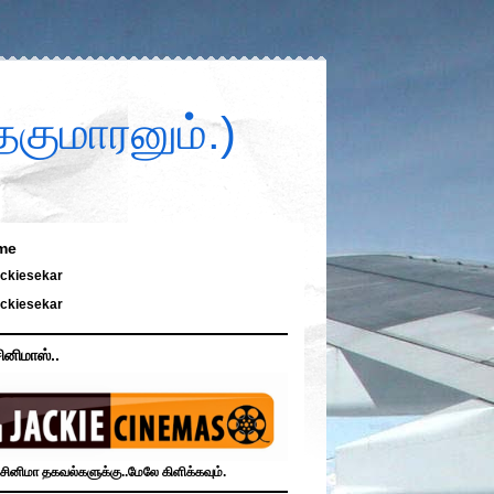
குமாரனும்.)
me
ckiesekar
ckiesekar
ினிமாஸ்..
சினிமா தகவல்களுக்கு..மேலே கிளிக்கவும்.