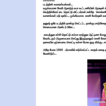
=======
படத்தின் சுவாரஸ்யங்கள்.,
வழக்கமான கேவி ஆனந்த் சுபா கூட்டணியின் ஆக்ஷன் கிரைம
வெற்றிக்கோட்டை தொட்டு விட்டார்கள் என்றே சொல்லவ
வசனங்கள் படு ஷார்ப்... முக்கியமாக காளி போர்ஷன் வ
தனுஷ் ஒரே படத்தில் நான்கு கெட்டப்... நான்கு மாடுலே
செமையான அண்டர் பிளே...
காயத்துல எச்சி தொட்டு சும்மா காத்துல ஆட்டினா போதும
கேரக்டரும் அருமையாக செய்து இருந்தாலும் காளி கேரக்
தலையில குப்பையை கொட்டி வச்சா போல ஒரு விக்கு.. ச
அதே போல 1960 பர்மாவில் எடுக்கப்பட்ட காதல் கதை
வேண்டும்...