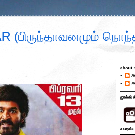
 (பிருந்தாவனமும் நொந்த
about 
Ja
Ja
ஜாக்கி ச
சுவாரஸ்ய 