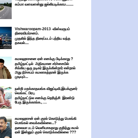
சும்மா வளவளன்னு ஜல்லியடிக்காம........
Vishwaroopam-2013 -விஸ்வரூபம்
திரைவிமர்சனம்.
முதலில் இந்த திரைப்படம் பற்றிய வந்த
தகவல்....
கமலஹாசனை ஏன் எனக்கு பிடிக்காது ?
தமிழ்நாட்டில் அதிகமான சர்ச்சையில்
சிக்கிய ஒரு நடிகர் இருக்கின்றார் என்றால்
அது நிச்சயம் கமலாகத்தான் இருக்க
முடியும்...
நன்றி மறக்காதவங்க விஜய்டிவி,இயக்குனர்
வெங்கட் பிரபு.
தமிழ்நாட்டுல எனக்கு தெரிஞ்சி இரண்டு
பேரு இருக்காங்க., …
கமலஹாசன் ஏன் குரல் கொடுத்து பொங்கி
பொங்கல் வைக்கவில்லை...?
தலைவா படம் வெளியாகதாது குறித்து கமல்
ஏன் இன்னும் குரல் கொடுக்கவில்லை ???