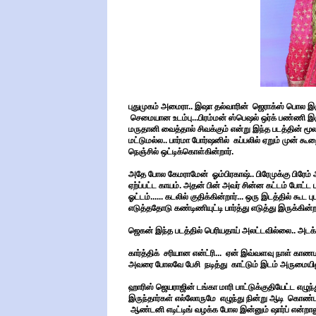
புதுமுகம் அமைரா.. இஷா தல்வாரின் ஜெராக்ஸ் பொல இரு
செமையான உடம்பு...பிரம்மன் ஸ்பெஷல் ஒர்க் பண்ணி இருக
மருதானி வைத்தால் சிவக்கும் என்று இந்த படத்தின் மூல
மட்டுமல்ல.. பார்மா போர்ஷனில் கப்பலில் ஏறும் முன் க
நெஞ்சில் ஒட்டிக்கொள்கின்றார்.
அதே போல கேமராமேன் ஓம்பிரகாஷ்.. பிரேமுக்கு பிரேம் அச
ஏற்ப்பட்ட காயம். அதன் பின் அவர் சின்ன கட்டம் போட்ட
ஓட்டம்...... கடலில் குதிக்கின்றார்... ஒரு இடத்தில் க
எடுத்ததோடு கண்டிணியுட்டி பார்த்து எடுத்து இருக்கின
ஜெகன் இந்த படத்தில் பெரியதாய் அலட்டவில்லை.. அடக்க
கார்த்திக் சரியான என்ட்ரி... ஏன் இவ்வளவு நாள் காணமல
அவரை போலவே பேசி நடித்து காட்டும் இடம் அருமையில
ஹாரிஸ் ஜெயராஜின் டங்கா மாரி பாட்டுக்குதியேட்ட எழுந்
இருந்தார்கள் எல்லோருமே எழுந்து நின்று ஆடி கொண்டாட
ஆண்டனி எடிட்டிங் வழக்க போல இன்னும் ஷார்ப் என்றாலும