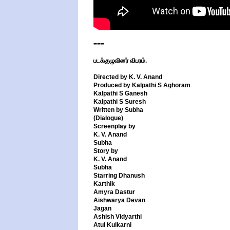
===
படக்குழுவினர் விபரம்.
Directed by K. V. Anand
Produced by Kalpathi S Aghoram
Kalpathi S Ganesh
Kalpathi S Suresh
Written by Subha
(Dialogue)
Screenplay by
K. V. Anand
Subha
Story by
K. V. Anand
Subha
Starring Dhanush
Karthik
Amyra Dastur
Aishwarya Devan
Jagan
Ashish Vidyarthi
Atul Kulkarni