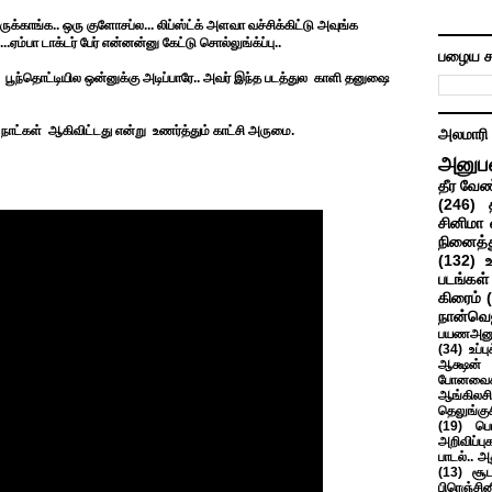
க்காங்க.. ஒரு குளோசப்ல... லிப்ஸ்ட்க் அளவா வச்சிக்கிட்டு அவுங்க
.ஏம்பா டாக்டர் பேர் என்னன்னு கேட்டு சொல்லுங்க்ப்பு..
பழைய ச
ு பூந்தொட்டியில ஒன்னுக்கு அடிப்பாரே.. அவர் இந்த படத்துல காளி தனுஷை
நாட்கள் ஆகிவிட்டது என்று உணர்த்தும் காட்சி அருமை.
அலமாரி
அனுப
தீர வேண
(246)
சினிமா 
நினைத்த
(132)
படங்கள்
கிரைம்
நான்வெ
பயணஅனு
(34)
உப்ப
ஆக்ஷன் த
போனவைக
ஆங்கிலசின
தெலுங்கு
(19)
பெ
அறிவிப்பு
பாடல்.. அ
(13)
சூட
பிரெஞ்சி