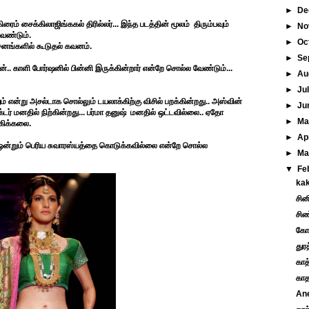
►
De
் சைக்கிலாஜிங்ககல் திரில்லர்... இந்த படத்தின் மூலம் திரும்பவும்
►
No
ேண்டும்.
►
Oc
சனங்களில் கூடுதல் கவனம்.
►
Se
ஷன்.. காளி போர்ஷனில் பின்னி இருக்கின்றார் என்றே சொல்ல வேண்டும்...
►
Au
►
Ju
் என்று அசல்டாக சொல்லும் டயலாக்கிற்கு விசில் பறக்கின்றது.. அஸ்வின்
►
Ju
டர் மனதில் நிற்கின்றது... பர்மா தனுஷ் மனதில் ஒட்டவில்லை.. ஏதோ
►
M
கிக்கலை.
►
Ap
 ஒன்றும் பெரிய சுவாரஸ்யத்தை கொடுக்கவில்லை என்றே சொல்ல
►
Ma
▼
Fe
kak
சின
சிண்
கோ
துர
காத்
காத
Ane