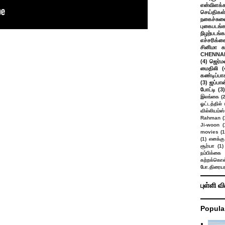
என்விளக்க
செய்திகள
நகைச்சுவ
புகைபடங்
நிழற்படங்க
எச்சரிக்க
சினிமா 
CHENNAI
(4)
ஜெர்ம
மைதிலி
(
கண்டிப்பா
(3)
ஜப்பான
போட்டி
(3)
இலங்கை
(
ஓட்டத்தில்
வில்லியம்ஸ்
Rahman
(
Ji-woon
(
movies
(1
(1)
எனக்கு
சூர்யா
(1)
நம்பிக்கை 
கற்றக்கொள்
போ.திரையர
புள்ளி வ
Popula