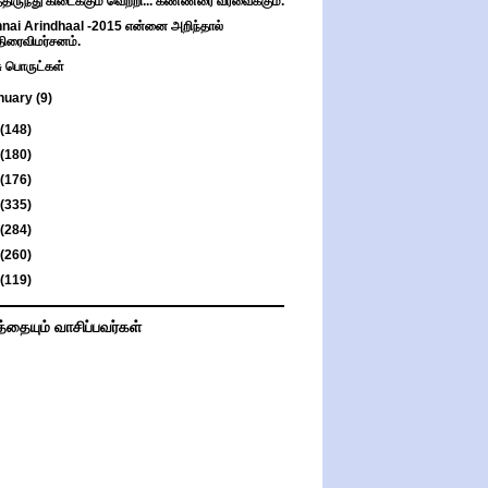
்திருந்து கிடைக்கும் வெற்றி... கண்ணீரை வரவைக்கும்.
nai Arindhaal -2015 என்னை அறிந்தால்
திரைவிமர்சனம்.
சு பொருட்கள்
nuary
(9)
(148)
(180)
(176)
(335)
(284)
(260)
(119)
த்தையும் வாசிப்பவர்கள்