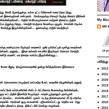
ருந்து கேவி ஆனந்துக்கு உள்ள நட்பு அனேகன் வரை தொடர்ந்து
்கள் இளைஞர்கள் என்பதால் அவர்களுக்கு மிகவும் பிடித்த கிரைம் திரில்லர்
My Blo
கின்றார்கள்... அதில் பெரியசருக்கலை மாற்றன் திரைப்படத்தில்
்படத்துக்கு பிறகு... வெற்றி பெற்றாக வேண்டிய சூழல், சொல்லி அடிக்க
MR 
ோர்த்து இருக்கின்றார்கள்... ஒரளவுக்கு அதில் வெற்றியும்
ுக்கு கண்டிப்பாக பிடிக்கும் காரணம் ஒரே டிக்கெட்டில் மூன்று காதல்கள்
14 ye
கின்றார்...தனுஷ்,... ,இஷா தல்வார் சாயலில் இருக்கும் அமைரா அசத்தி
ரண்டு ரவுண்ட் வர நிறைய வாய்ப்பு இருக்கின்றது....
பகிர்ந்
ு போன ஜோடி நிகழ்காலகாதலில் ஒன்று சேர்ந்தார்களா இல்லையா
►
2023
►
2022
►
2020
் அமைராவை (சமுத்ரா) காப்பாற்ற போய் காதலில் விழுகின்றார் தனுஷ்
►
2019
சாப்ட்வேர் கம்பெனியின் சிஸ்டம் அட்மினாக வேலைக்கு சேர்கின்றார்..
►
2018
ரு கட்டத்தில் இரண்டு பேருக்கும் காதல் பூத்தாலும்.,தாம்முன்
►
2017
மட்டுமல்ல... சைக்கியாரிஸ்ட் மூலம் கடந்த நினைவுகளை மீட்டு எடுக்க
 கதையில் அவர்கள் ஒரு கயவனால் பழிவாங்கப்பட்டது தெரிய வர அது
►
2016
றிய திரைப்படத்தை தியேட்டரில் சென்று பாருங்கள்.
▼
2015