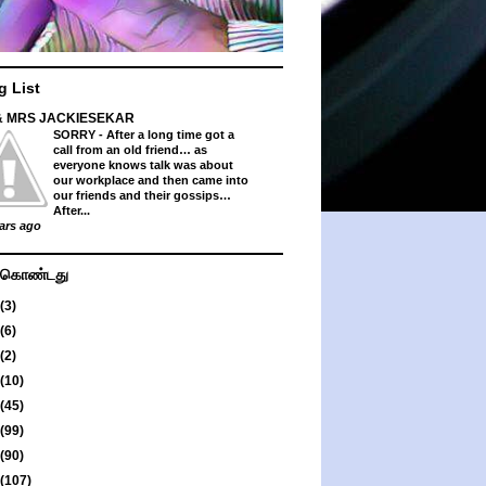
g List
& MRS JACKIESEKAR
SORRY
-
After a long time got a
call from an old friend… as
everyone knows talk was about
our workplace and then came into
our friends and their gossips…
After...
ars ago
து கொண்டது
(3)
(6)
(2)
(10)
(45)
(99)
(90)
(107)