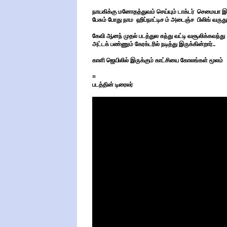
நாயகிக்கு மனோதத்துவம் செய்யும் டாக்டர் செமையா இரு
பேசும் போது நாம ஹிப்நாட்டிச ம் அடைஞ்ச பிலிங் வருது..
கேவி ஆனந் முதல் படத்துல கந்து வட்டி வசூலிக்கவந்த
அட்டக் பண்ணும் கேரக்டரில் நடித்து இருக்கின்றார்..
காளி ஜெயிலில் இருக்கும் காட்சியை கோலங்கள் மூலம் 
=
படத்தின் டிரைலர்