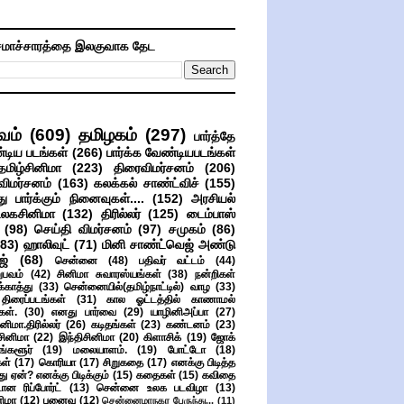
மாச்சாரத்தை இலகுவாக தேட
வம்
(609)
தமிழகம்
(297)
பார்த்தே
்டிய படங்கள்
(266)
பார்க்க வேண்டியபடங்கள்
தமிழ்சினிமா
(223)
திரைவிமர்சனம்
(206)
விமர்சனம்
(163)
கலக்கல் சாண்ட்விச்
(155)
ு பார்க்கும் நினைவுகள்....
(152)
அரசியல்
உலகசினிமா
(132)
திரில்லர்
(125)
டைம்பாஸ்
(98)
செய்தி விமர்சனம்
(97)
சமுகம்
(86)
(83)
ஹாலிவுட்
(71)
மினி சாண்ட்வெஜ் அண்டு
ஜ்
(68)
சென்னை
(48)
பதிவர் வட்டம்
(44)
பவம்
(42)
சினிமா சுவாரஸ்யங்கள்
(38)
நன்றிகள்
ுக்காத்து
(33)
சென்னையில்(தமிழ்நாட்டில்) வாழ
(33)
ிரைப்படங்கள்
(31)
கால ஓட்டத்தில் காணாமல்
ள்.
(30)
எனது பார்வை
(29)
யாழினிஅப்பா
(27)
ிமா.திரில்லர்
(26)
கடிதங்கள்
(23)
கண்டனம்
(23)
சினிமா
(22)
இந்திசினிமா
(20)
கிளாசிக்
(19)
ஜோக்
ங்களூர்
(19)
மலையாளம்.
(19)
போட்டோ
(18)
கள்
(17)
கொரியா
(17)
சிறுகதை
(17)
எனக்கு பிடித்த
து ஏன்? எனக்கு பிடிக்கும்
(15)
கதைகள்
(15)
கவிதை
ான ரிப்போர்ட்
(13)
சென்னை உலக படவிழா
(13)
னிமா
(12)
புனைவு
(12)
சென்னைமாநகர பேருந்து...
(11)