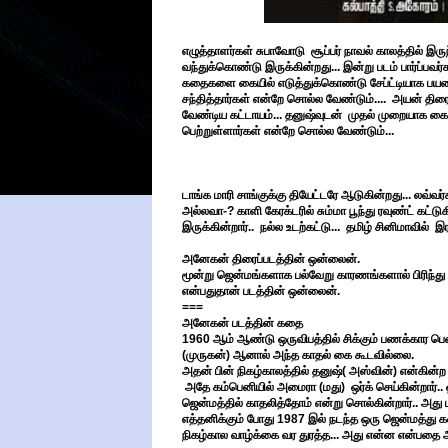
எழுத்தாளர்கள் சுபாவோடு சூப்பர் நாவல் காலத்தில் இ
வந்துக்கொண்டு இருக்கின்றது... இன்று படம் பார்ப்பவர
கதைகளை கையில் எடுத்துக்கொண்டு சேப்ட்டியாக பயணிக்
சந்தித்தார்கள் என்றே சொல்ல வேண்டும்.... அயன் திரைப
வேண்டிய கட்டாயம்... தனுஷ்வுடன் முதல் முறையாக கை க
பெற்றுள்ளார்கள் என்றே சொல்ல வேண்டும்...
டாங்க மாரி சாங்குக்கு தியேட்டரே ஆடுகின்றது... லவ்வர்ச
அல்லவா-? காளி கேரக்டரில் சும்மா பூந்து ரவுண்ட் கட்டு
இருக்கின்றார்.. நல்ல உடற்கட்டு... தமிழ் சினிமாவில் இ
அனேகன் திரைப்படத்தின் ஒன்லைன்.
மூன்று ஜென்மங்களாக பல்வேறு காரணங்களால் பிரிந்த
என்பதுதான் படத்தின் ஒன்லைன்.
===
அனேகன் படத்தின் கதை
1960 ஆம் ஆண்டு ஒருவிபத்தில் சிக்கும் பணக்கார பெண
(முருகன்) ஆனால் அந்த காதல் கை கூடவில்லை.
அதன் பின் நிகழ்காலத்தில் தனுஷ்( அஸ்வின்) என்கின்ற 
அதே கம்பெனியில் அமைரா (மது) ஒர்க் செய்கின்றார்.. ஒ
ஜென்மத்தில் காதலித்தோம் என்று சொல்கின்றார்.. அது 
எத்தனிக்கும் போது 1987 இல் நடந்த ஒரு ஜென்மத்து
நிகழ்கால வாழ்க்கை வர துரத்த... அது என்ன என்பதை அ