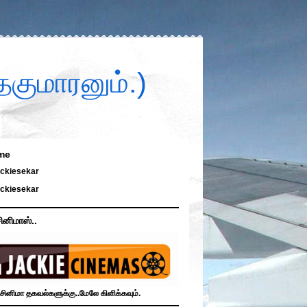
குமாரனும்.)
me
ckiesekar
ckiesekar
ினிமாஸ்..
சினிமா தகவல்களுக்கு..மேலே கிளிக்கவும்.