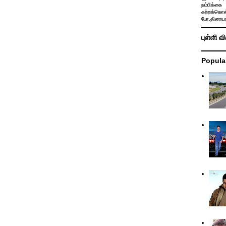
நம்பிக்கை 
கற்றக்கொள்
போ.திரையர
புள்ளி வ
Popula