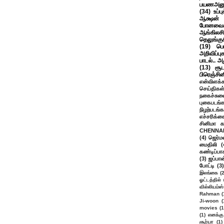
பயணஅனு
(34)
உப்ப
ஆக்ஷன் த
போனவைக
ஆங்கிலசின
தெலுங்கு
(19)
பெ
அறிவிப்பு
பாடல்.. அ
(13)
சூட
பிரெஞ்சி
என்விளக்க
செய்திகள
நகைச்சுவ
புகைபடங்
நிழற்படங்க
எச்சரிக்க
சினிமா 
CHENNAI
(4)
ஜெர்ம
மைதிலி
(
கண்டிப்பா
(3)
ஜப்பான
போட்டி
(3)
இலங்கை
(
ஓட்டத்தில்
வில்லியம்ஸ்
Rahman
(
Ji-woon
(
movies
(1
(1)
எனக்கு
சூர்யா
(1)