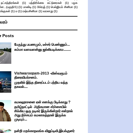
நட்சத்திரங்கள்
(1)
பத்திரிக்கை கட்டுரைகள்
(1)
பழக
ள...(பகுதி/1)
(1)
பாண்டி
(1)
பிரெஞ்
(1)
பெல்ஜியம் சினிமா
(1)
ங்குகள்
(1)
ம
(1)
ரஷ்யசினிமா
(1)
வரலாறு
(1)
ிவரம்
r Posts
பேருந்து பயணமும், டீச்சர் பெண்ணும்...
சும்மா வளவளன்னு ஜல்லியடிக்காம........
Vishwaroopam-2013 -விஸ்வரூபம்
திரைவிமர்சனம்.
முதலில் இந்த திரைப்படம் பற்றிய வந்த
தகவல்....
கமலஹாசனை ஏன் எனக்கு பிடிக்காது ?
தமிழ்நாட்டில் அதிகமான சர்ச்சையில்
சிக்கிய ஒரு நடிகர் இருக்கின்றார் என்றால்
அது நிச்சயம் கமலாகத்தான் இருக்க
முடியும்...
நன்றி மறக்காதவங்க விஜய்டிவி,இயக்குனர்