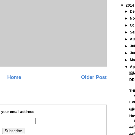
▼
2014
►
De
►
No
►
Oc
►
Se
►
Au
►
Ju
►
Ju
►
M
▼
Ap
இந்
Home
Older Post
DR
THE
EVE
புத
 your email address:
Has
கண்
கண்