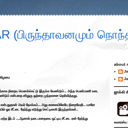
 (பிருந்தாவனமும் நொந்த
about 
Ja
க்கிழமை
Ja
பதற்காக நிறைய மெனக்கெட்டு இருக்க வேண்டும்... அந்த பெண்மணி உடை
ஜாக்கி ச
ேண்டும் என்பதை ஸிதுரு ஒற்றை முந்தானை தெரிவித்தது.
டும் என்பதுதான் அவர் நோக்கம்... அது காலையிலேயே நிறைவேறி... யாரோ
ில் ஓர சீட்டை தேர்ந்து எடுத்து செட்டிலாகி இருந்தார்கள்..
ு ஏற்ற இடம் ....ஆனால் நடைபாதையை ஒட்டிய சீட்டை ஏன் தேர்ந்து
சுவாரஸ்ய 