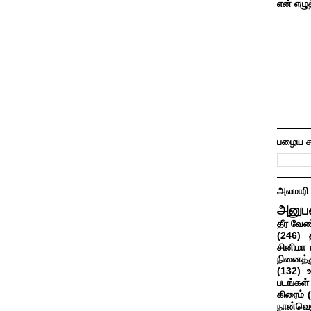
என் எழு
பழைய ச
அலமாரி
அனுப
தீர வேண
(246)
சினிமா 
நினைத்த
(132)
படங்கள்
கிரைம்
நான்வெ