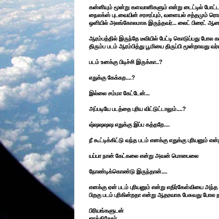
கன்னியும் மூன்று களவானிகளும் என்று டைட்டில் போட்டதி
நைலக்ஸ் புடவையின் சரசரப்பும், வளையல் சத்தமும் ரொம்ப
ஒளியில் அலங்கோலமாக இருந்தவர்... லைட் பிரைட் ஆன
ஆரம்பத்தில் இருந்தே டீவியில் பேட்டி கொடுப்பது போல க
திரும்ப படம் ஆரம்பித்து பூமியை திருப்பி மூன்றாவது 
படம் உனக்கு பிடிச்சி இருக்கா..?
எதுக்கு கேக்கற....?
இல்லை சம்மா கேட்டேன்...
அப்படியே படத்தை புரிய விட்டுட்டாலும்....?
ஷ்ஷஷஷஷ எதுக்கு இப்ப கத்தறே....
நீ கூட்டிக்கிட்டு வந்த படம் எனக்கு எதுக்கு புரியனும் என்
யப்பா நான் கேட்கலை என்று அவன் மொபைலை
நோண்டிக்கொண்டு இருந்தான்....
எனக்கு ஏன் படம் புரியனும் என்று எதிர்கேள்வியை அந்
பிறகு படம் புரிகின்றதா என்று ஆதரவாக பேசுவது போல ந
பிரியங்களுடன்
ஜாக்கிசேகர்.