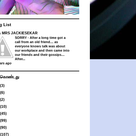
g List
& MRS JACKIESEKAR
SORRY
-
After a long time got a
call from an old friend… as
everyone knows talk was about
our workplace and then came into
our friends and their gossips…
After...
ars ago
து கொண்டது
(3)
(6)
(2)
(10)
(45)
(99)
(90)
(107)