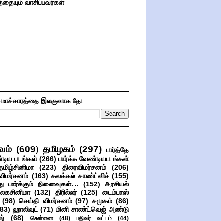
த்தையும் வாசிப்பவர்கள்
மாச்சாரத்தை இலகுவாக தேட
வம்
(609)
தமிழகம்
(297)
பார்த்தே
்டிய படங்கள்
(266)
பார்க்க வேண்டியபடங்கள்
தமிழ்சினிமா
(223)
திரைவிமர்சனம்
(206)
விமர்சனம்
(163)
கலக்கல் சாண்ட்விச்
(155)
ு பார்க்கும் நினைவுகள்....
(152)
அரசியல்
உலகசினிமா
(132)
திரில்லர்
(125)
டைம்பாஸ்
(98)
செய்தி விமர்சனம்
(97)
சமுகம்
(86)
(83)
ஹாலிவுட்
(71)
மினி சாண்ட்வெஜ் அண்டு
ஜ்
(68)
சென்னை
(48)
பதிவர் வட்டம்
(44)