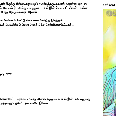
ல் இருந்து இங்கே சிலுமிஷம் ஆரம்பித்தது...டிடிஎஸ் சவுண்டையும் மீறி
என்னை ப
வே டிஸ்டர்ப் செய்து வைத்தன.... படம் இன்டர்வல் விட்டார்கள்... சன்ன
 போது அவரும் பிரைட் ஆனார்.
ால் மேல் கால் போட்டு ஸ்டைலாக அமர்ந்து இருந்தார்.
வர்ஷன் ஆரம்பிக்கும் போது அவன் அந்த கேள்வியை கேட்டான்...
றார்...???
த பெண் கேட்ட, சரியாக 75 வது வினாடி அந்த கன்னியும் இன்டர்வெல்லுக்கு
டித்தவனும் தியேட்டரின் உள்ளே இல்லை.