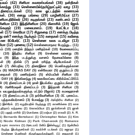
பவம்
(42)
சினிமா சுவாரஸ்யங்கள்
(38)
நன்றிகள்
ுக்காத்து
(33)
சென்னையில்(தமிழ்நாட்டில்) வாழ
(33)
ிரைப்படங்கள்
(31)
கால ஓட்டத்தில் காணாமல்
ள்.
(30)
எனது பார்வை
(29)
யாழினிஅப்பா
(27)
ிமா.திரில்லர்
(26)
கடிதங்கள்
(23)
கண்டனம்
(23)
சினிமா
(22)
இந்திசினிமா
(20)
கிளாசிக்
(19)
ஜோக்
ங்களூர்
(19)
மலையாளம்.
(19)
போட்டோ
(18)
கள்
(17)
கொரியா
(17)
சிறுகதை
(17)
எனக்கு பிடித்த
து ஏன்? எனக்கு பிடிக்கும்
(15)
கதைகள்
(15)
கவிதை
ான ரிப்போர்ட்
(13)
சென்னை உலக படவிழா
(13)
னிமா
(12)
புனைவு
(12)
சென்னைமாநகர பேருந்து...
(11)
ம்
(10)
மனதில் நிற்கும் மனிதர்கள்
(10)
வேலைவாய்ப்பு
்
(10)
இந்திய சினிமா
(9)
சென்னை வரலாறு
(9)
ை
(9)
இந்த படத்துக்கு வசனம் தேவையில்லை
(8)
கள்
(8)
திகில்
(7)
நான் ரசித்த வீடியோக்கள்
(7)
ள்
(7)
மீள்பதிவு
(7)
திரைஇசை
(6)
பெண்களுக்கான
ை
(6)
MADRAS DAY
(5)
என்கேமரா
(5)
குறும்படம்
(5)
கதைகள்
(5)
மணிரத்னம்
(5)
ஸ்பெயின் சினிமா
(5)
 DAY
(4)
இங்கிலாந்து
(4)
உலககோப்பை கிரிக்கெட்/2011
ன்
(4)
திரைப்பாடல்
(4)
நான் இயக்கிய குறும்படங்கள்
(4)
4)
அனிமேஷன் திரைப்படம்
(3)
இத்தாலி சினிமா
(3)
க வயதுவந்தவர்களுக்கு மட்டும் (ஜோக்)
(3)
கமலஹாசன்
்
(3)
திரைப்படபாடல்
(3)
நார்வேசினிமா
(3)
பிட் புகைப்பட
புத்தகவிமர்சனம்
(3)
போலந்து
(3)
அஸ்திரிய சினிமா
(2)
2)
இஸ்ரேல்.
(2)
எழுதியதில் பிடித்தது
(2)
காணிக்கை
(2)
கால
 புதிதாய் வந்தவை
(2)
கொலம்பியா
(2)
ஜாக்கிசான்
(2)
ஜான்
(2)
பஹத் பாசில்
(2)
மொக்கை
(2)
ரஷ்யா
(2)
ராகவி
(2)
A. R.
1)
Bernardo Bertolucci
(1)
Christopher Nolan
(1)
Kim
1)
Nicole Kidman
(1)
Park Chan-wook
(1)
Romance
)
epic movies
(1)
அடையார் பிலிம் இன்ஸ்டியூட்
(1)
ஆன்மீகம்
 பிடித்த இயக்குனர்கள்
(1)
கவர்ச்சி படங்கள்
(1)
சுஜாதா
(1)
சென்னை பெண்கள் கிருஸ்துவக்கல்லூரி.
(1)
தைவான்
(1)