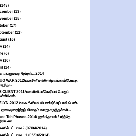
(148)
cember
(13)
vember
(15)
tober
(17)
ptember
(12)
gust
(16)
ly
(14)
ne
(6)
ay
(10)
ril
(14)
த நாடளுமன்ற தேர்தல்....2014
UG WAR/2012/உலகசினிமா/சீனா/ஹாங்காங்/போதை
மருந்து...
 CLIENT-2011/உலகசினிமா/கொரியா/ மோதும்
வக்கில்கள்.
LYN-2012 /உலக சினிமா/ ஸ்பானிஷ்/ அப்பாவி பெண்.
ியதலைமுறைஇதழ் விவாதம் எனது கருத்துக்கள்...
ee Toh Phasee-2014/ ஹசி தோ பசி /பார்த்தே
தீரவேண...
ணில் பட்டவை 2 (07/04/2014)
ணில் பட்டவை....1 (05/04/2014)