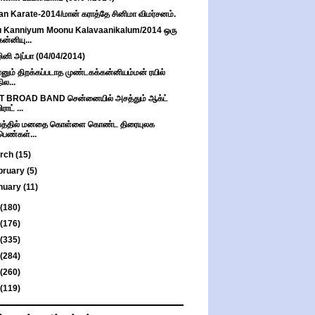
n Karate-2014/மான் கராத்தே சினிமா விமர்சனம்.
u Kanniyum Moonu Kalavaanikalum/2014 ஒரு
கன்னியு...
ினி அப்பா (04/04/2014)
னும் திறக்கப்படாத முண்டகக்கன்னியம்மன் ரயில்
நில...
T BROAD BAND சென்னையில் அசத்தும் ஆக்ட்
ிராட் ...
ீபத்தில் மனதை கொள்ளை கொண்ட திரையுலக
பெண்கள்...
rch
(15)
bruary
(5)
nuary
(11)
(180)
(176)
(335)
(284)
(260)
(119)