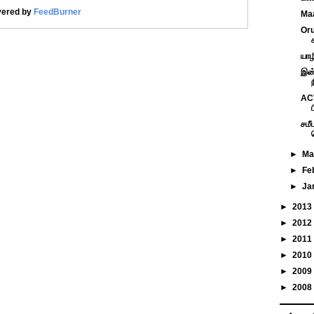
vered by
FeedBurner
Maa
Or
யாழ
இன்
AC
ப
சம
►
Ma
►
Fe
►
Ja
►
2013
►
2012
►
2011
►
2010
►
2009
►
2008