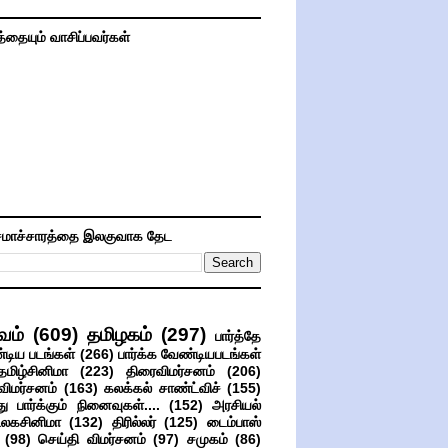
த்தையும் வாசிப்பவர்கள்
மாச்சாரத்தை இலகுவாக தேட
வம்
(609)
தமிழகம்
(297)
பார்த்தே
்டிய படங்கள்
(266)
பார்க்க வேண்டியபடங்கள்
தமிழ்சினிமா
(223)
திரைவிமர்சனம்
(206)
விமர்சனம்
(163)
கலக்கல் சாண்ட்விச்
(155)
ு பார்க்கும் நினைவுகள்....
(152)
அரசியல்
உலகசினிமா
(132)
திரில்லர்
(125)
டைம்பாஸ்
(98)
செய்தி விமர்சனம்
(97)
சமுகம்
(86)