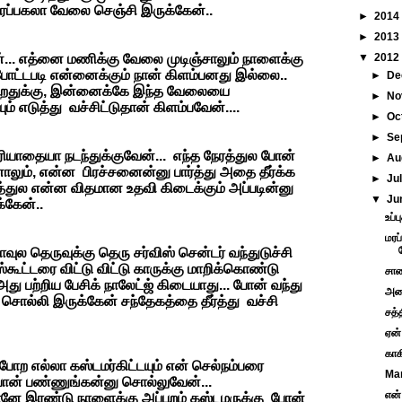
ரப்பகலா வேலை செஞ்சி இருக்கேன்..
►
2014
►
2013
... எத்னை மணிக்கு வேலை முடிஞ்சாலும் நாளைக்கு
▼
2012
 போட்டபடி என்னைக்கும் நான் கிளம்பனது இல்லை..
►
De
யறதுக்கு, இன்னைக்கே இந்த வேலையை
►
No
் எடுத்து வச்சிட்டுதான் கிளம்பவேன்....
►
Oc
►
Se
ரியாதையா நடந்துக்குவேன்... எந்த நேரத்துல போன்
►
Au
ாலும், என்ன பிரச்சனைன்னு பார்த்து அதை தீர்க்க
►
Ju
த்துல என்ன விதமான உதவி கிடைக்கும் அப்படின்னு
▼
Ju
்கேன்..
உப்ப
மரப
ல தெருவுக்கு தெரு சர்விஸ் சென்டர் வந்துடுச்சி
்கூட்டரை விட்டு விட்டு காருக்கு மாறிக்கொண்டு
சாண
அது பற்றிய பேசிக் நாலேட்ஜ் கிடையாது... போன் வந்து
அலை
் சொல்லி இருக்கேன் சந்தேகத்தை தீர்த்து வச்சி
சத்
ஏன்
காக
டு போற எல்லா கஸ்டமர்கிட்டயும் என் செல்நம்பரை
Ma
 போன் பண்ணுங்கன்னு சொல்லுவேன்...
என்
 நானே இரண்டு நாளைக்கு அப்புறம் கஸ்டமருக்கு போன்