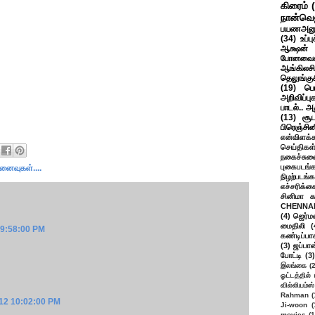
கிரைம்
நான்வெ
பயணஅனு
(34)
உப்ப
ஆக்ஷன் த
போனவைக
ஆங்கிலசின
தெலுங்கு
(19)
பெ
அறிவிப்பு
பாடல்.. அ
(13)
சூட
பிரெஞ்சி
என்விளக்க
செய்திகள
நகைச்சுவ
புகைபடங்
ினைவுகள்....
நிழற்படங்க
எச்சரிக்க
சினிமா 
CHENNAI
(4)
ஜெர்ம
மைதிலி
(
 9:58:00 PM
கண்டிப்பா
(3)
ஜப்பான
போட்டி
(3)
இலங்கை
(
ஓட்டத்தில்
வில்லியம்ஸ்
Rahman
(
012 10:02:00 PM
Ji-woon
(
movies
(1