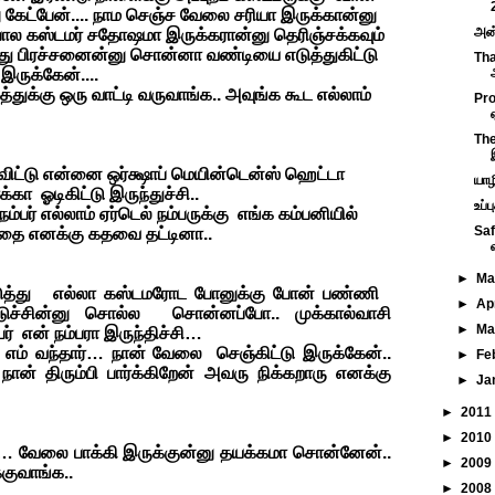
ு கேட்பேன்.... நாம செஞ்ச வேலை சரியா இருக்கான்னு
அன்
ோல கஸ்டமர் சதோஷமா இருக்கரான்னு தெரிஞ்சக்கவும்
வது பிரச்சனைன்னு சொன்னா வண்டியை எடுத்துகிட்டு
Tha
ருக்கேன்....
துக்கு ஒரு வாட்டி வருவாங்க.. அவுங்க கூட எல்லாம்
Pro
The
விட்டு என்னை ஒர்க்ஷாப் மெயின்டென்ஸ் ஹெட்டா
யாழ
கா ஓடிகிட்டு இருந்துச்சி..
உப்ப
 நம்பர் எல்லாம் ஏர்டெல் நம்பருக்கு எங்க கம்பனியில்
Saf
வதை எனக்கு கதவை தட்டினா..
►
M
எடுத்து
எல்லா கஸ்டமரோட போனுக்கு போன் பண்ணி
►
Ap
ுச்சின்னு சொல்ல சொன்னப்போ.. முக்கால்வாசி
►
Ma
பர் என் நம்பரா இருந்திச்சி…
 எம் வந்தார்… நான் வேலை செஞ்கிட்டு இருக்கேன்..
►
Fe
நான் திரும்பி பார்க்கிறேன் அவரு நிக்கறாரு எனக்கு
►
Ja
►
2011
►
2010
… வேலை பாக்கி இருக்குன்னு தயக்கமா சொன்னேன்..
►
2009
குவாங்க..
►
2008