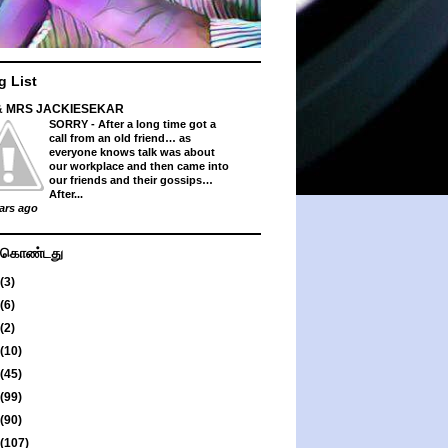
g List
& MRS JACKIESEKAR
SORRY
-
After a long time got a
call from an old friend… as
everyone knows talk was about
our workplace and then came into
our friends and their gossips…
After...
ars ago
து கொண்டது
(3)
(6)
(2)
(10)
(45)
(99)
(90)
(107)