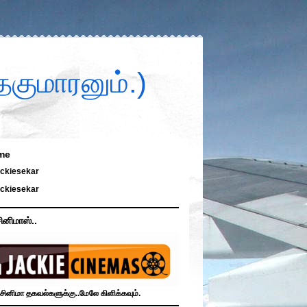
குமாரனும்.)
me
ckiesekar
ckiesekar
ினிமாஸ்..
சினிமா தகவல்களுக்கு..மேலே கிளிக்கவும்.