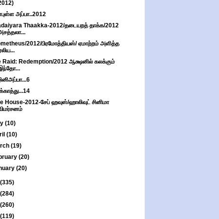
2012)
புள்ள அப்பா..2012
daiyara Thaakka-2012/தடையறத் தாக்க/2012
அசத்தலா...
metheus/2012/பிரமோத்தியஸ்/ ஏமாற்றம் அளித்த
ஏலிய...
 Raid: Redemption/2012 ஆக்ஷனில் கலக்கும்
இந்தோ...
ினிஅப்பா...6
ுக்காத்து...14
e House-2012-சேப் ஹவுஸ்/ஹாலிவுட் சினிமா
விமர்சனம்
ay
(10)
ril
(10)
rch
(19)
bruary
(20)
nuary
(20)
(335)
(284)
(260)
(119)