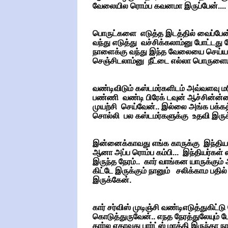
வேலையில ரொம்ப கவனமா இருப்பேன்.... 
பொருட்களை எடுத்த இடத்தில் வைப்பேன்
வந்து எடுத்து வச்சிக்கலாம்னு போட்டது
நாளைக்கு வந்து இந்த வேலையை செய்
செஞ்சிடலாம்னு நீட்டை எல்லா பொருளையும
வண்டிவிடும் கஸ்டமர்களிடம் அவ்வளவு ம
பண்ணி வண்டி பிரேக் டவுன் ஆச்சின்ன்ன
முயற்சி செய்வேன்.. இல்லை அங்க பக்க
சொல்லி பல கஸ்டமர்களுக்கு உதவி இருக
இன்னைக்காவது எங்க காருக்கு இந்தியாவு
ஆனா அப்ப ரொம்ப கம்பி... இந்தியர்கள் ஸ
இருந்த நேரம்.. கார் வாங்கன யாருக்கும் 
கிட்டே இருக்கும் நானும் சலிக்காம பதில
இருக்கேன்.
கார் சர்விஸ் முடிஞ்சி வண்டிஎடுத்துகிட்
கொடுத்துருவேன்.. எநத நேரத்துலேயும்
கார்ல ஏதாவது பார்ட்ஸ் மாத்தி இருந்தா