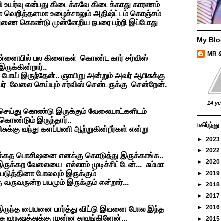
உயர்வு என்பது கிடைக்கவே கிடைக்காது காரணம்
 வெறித்தனமா உழைச்சாலும் அதிஷ்ட்டம் கொஞ்சம்
ம் துணை கொண்டு முன்னேறிய நபரை பற்றி இப்போது
My Blo
MR 
சென்னையில் பல கிளைகள் கொண்ட கார் சர்விஸ்
ருக்கின்றார்..
 போய் இருந்தேன்.. ஞாயிறு அன்றும் அவர் ஆபிசுக்கு
ர் வேலை செய்யும் சர்விஸ் சென்டருக்கு சென்றேன்.
14 ye
 செய்து கொண்டு இருக்கும் வேலையாட்களிடம்
ொண்டும் இருந்தார்..
பகிர்ந்
க்கு வந்து களப்பணி ஆற்றுகின்றீர்கள் என்று
►
2023
►
2022
ார்க்கத பொசிஷனை எனக்கு கொடுத்து இருக்காங்க..
►
2020
 இருக்கற வேலையை எல்லாம் முடிச்சிட்டேன்... சும்மா
கபடுத்தினா போலவும் இருக்கும்
►
2019
ு வருவருன்ற பயமும் இருக்கும் என்றார்...
►
2018
►
2017
►
2016
ருந்த பையனை பார்த்து விட்டு இவனை போல இந்த
வருஷத்துக்கு முன்ன துவங்கினேன்...
►
2015