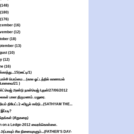
(148)
(180)
(176)
cember
(16)
vember
(12)
tober
(18)
ptember
(13)
gust
(10)
ly
(12)
ne
(16)
ுக்காத்து...15(ஊட்டி/1)
்பாச்சி பொம்மை…(கால ஓட்டத்தில் காணாமல்
போனவை/21 )
்ட்வெஜ் அண்டு நான்வெஜ் /புதன்/27/06/2012
கள் பாலா திருமணம். மதுரை.
தியம் தியேட்டர் ஃபியூல் கார்டு...(SATHYAM THE...
 இப்படி?
ிதங்கள் (சிறுகதை)
n on a Ledge-2012 வைரக்கொள்ளை.
 அப்பாவும் சில நினைவுகளும்...(FATHER'S DAY-