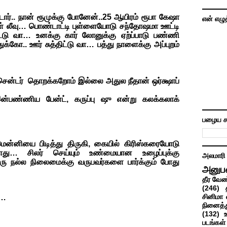
டார்.. நான் ரூமுக்கு போனேன்..25 ஆயிரம் ரூபா கேஷா
என் எழு
ாள் லீவு… பொண்டாட்டி புள்ளையோடு சந்தோஷமா ஊட்டி
்டு வா… உனக்கு கார் லோனுக்கு ஏற்ப்பாடு பண்ணி
ுக்கோ.. ஊர் சுத்திட்டு வா… பத்து நாளைக்கு அப்புறம்
ிஸ் சென்டர் தொறக்கறோம் இல்லை அதுல நீதான் ஒர்க்ஷாப்
ன்பண்ணிய பேன்ட், கருப்பு ஷு என்று கலக்கலாக்
பழைய ச
மென்னியை பிடித்து திருகி, கையில் கிரிஸ்கரையோடு
போது… சிலர் செய்யும் உண்மையான உழைப்புக்கு
அலமாரி
நல்ல நிலைமைக்கு வருபவர்களை பார்க்கும் போது
அனுப
தீர வேண
(246)
சினிமா 
……
நினைத்த
(132)
படங்கள்