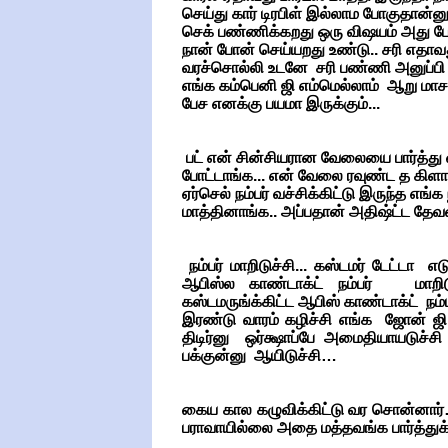
செய்து கார் டிரபிள் இல்லாம போகுதான்ன
செக் பண்ணிக்கறது ஒரு விஷயம் அது ப
நான் போன் செய்யறது உண்டு.. சரி எதா
வரச்சொல்லி உடனே சரி பண்ணி அனுப்பி இ
எங்க கம்பெனி ஜி எம்மெல்லாம் ஆறு மாசத்
பேச எனக்கு பயமா இருக்கும்...
பட் என் சின்சியரான வேலையை பார்த்து 
போட்டாங்க... என் வேலை ரவுண்ட த கிளாக்
ஏர்செல் நம்பர் வச்சிக்கிட்டு இருந்த எங்க
மாத்தினாங்க.. அப்பதான் அதிஷ்ட்ட தே
நம்பர் மாறிடுச்சி... கஸ்டமர் டேட்டா 
ஆபிஸ்ல காண்டாக்ட் நம்பர் மாறிட
கஸ்டமருங்க்கிட்ட ஆபிஸ் காண்டாக்ட் நம்
இரண்டு வாரம் கழிச்சி எங்க ஜோன் ஜி
திடிர்னு ஒர்க்ஷாப்பே அமைதியாயடுச்சி 
பக்குன்னு ஆயிடுச்சி…
கைய கால கழுவிக்கிட்டு வர சொன்னார்
பராவாயில்லை அதை மத்தவங்க பார்த்துக்