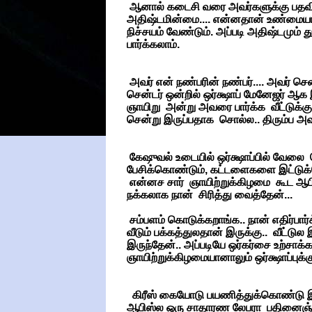
ஆனால் கடைசி வரை அவர்களுக்கு பதவி 
அதிஷ்டமின்மை.... என்னதான் உண்மையா
நிச்சயம் வேண்டும். அப்படி அதிஷ்டமு
பார்க்கலாம்.
அவர் என் நண்பரின் நண்பர்.... அவர் 
சென்டர் ஒன்றில் ஒர்க்ஷாப் மேனேஜர் ஆக இ
ஞாயிறு அன்று அவரை பார்க்க வீட்டுக்கு
சென்று இருப்பதாக சொல்ல.. திரும்ப அவ
கேஷுவல் உடையில் ஒர்க்ஷாப்பில் வேலை
பேசிக்கொண்டும், கட்டளைகளை இட்டுக்க
என்னச சார் ஞாயிற்றுக்கிழமை கூட ஆபிசு
நக்கலாக நான் சிரித்து வைத்தேன்...
சம்பளம் கொடுக்கறாங்க.. நான் எதிர்ப
வீடும் பக்கத்துலதான் இருக்கு.. வீட்டுல
இருந்தேன்.. அப்படியே ஒர்கர்சை உற்சாக்
ஞாயிற்றுக்கிழமையானாலும் ஒர்க்ஷாப்புக்க
கிரீஸ் கையோடு பயணித்துக்கொண்டு இ
ஆபிஸ்ல ஒரு சாதாரண லேபரா பதினைஞ்சு 