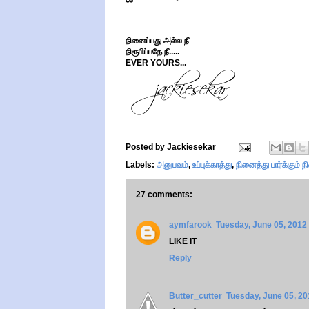
நினைப்பது அல்ல நீ
நிரூபிப்பதே நீ.....
EVER YOURS...
Posted by
Jackiesekar
Labels:
அனுபவம்
,
உப்புக்காத்து
,
நினைத்து பார்க்கும் ந
27 comments:
aymfarook
Tuesday, June 05, 2012
LIKE IT
Reply
Butter_cutter
Tuesday, June 05, 2