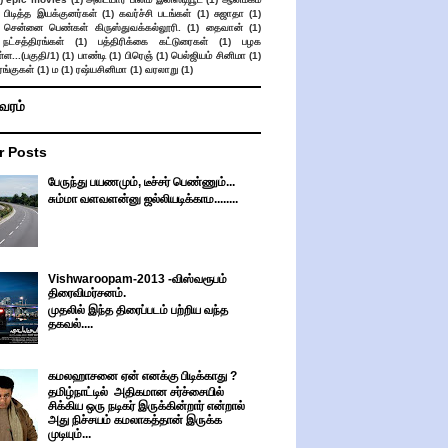
 பிடித்த இயக்குனர்கள்
(1)
கவர்ச்சி படங்கள்
(1)
சுஜாதா
(1)
சென்னை பெண்கள் கிருஸ்துவக்கல்லூரி.
(1)
தைவான்
(1)
நட்சத்திரங்கள்
(1)
பத்திரிக்கை கட்டுரைகள்
(1)
பழக
ள...(பகுதி/1)
(1)
பாண்டி
(1)
பிரெஞ்
(1)
பெல்ஜியம் சினிமா
(1)
ங்குகள்
(1)
ம
(1)
ரஷ்யசினிமா
(1)
வரலாறு
(1)
ிவரம்
r Posts
பேருந்து பயணமும், டீச்சர் பெண்ணும்...
சும்மா வளவளன்னு ஜல்லியடிக்காம........
Vishwaroopam-2013 -விஸ்வரூபம்
திரைவிமர்சனம்.
முதலில் இந்த திரைப்படம் பற்றிய வந்த
தகவல்....
கமலஹாசனை ஏன் எனக்கு பிடிக்காது ?
தமிழ்நாட்டில் அதிகமான சர்ச்சையில்
சிக்கிய ஒரு நடிகர் இருக்கின்றார் என்றால்
அது நிச்சயம் கமலாகத்தான் இருக்க
முடியும்...