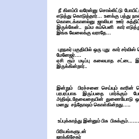
நீ கிளம்பி வரேன்னு சொல்லிட்டு போயிட்
எடுத்து கொடுத்தார்… உனக்கு பத்து ந
கொடைக்கானல்னு ஜாலியா ஊர் சுத்திட
இருக்கேன்.. நம்ம கம்பெனி கார் எடுத்த
இங்க வேலைக்கு வராதே…
புறநகர் பகுதியில் ஒரு புது கார் சர்வ
மேனேஜர்….
ஏசி ரூம் மடிப்பு கலையாத சட்டை, இ
இருக்கின்றார்..
இன்றும் பிரச்சனை செய்யும் காரின் 
பரபரப்பாக இருப்பதை பார்க்கும் 
அதிஷ்டதேவைதையின் துணையோடு ஒரு 
மனது சந்தோஷம் கொள்கின்றது…..
உப்புக்காத்து இன்னும் பிசு பிசுக்கும்…
பிரியங்களுடன்
ஜாக்கிசேகர்