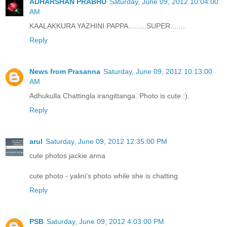
ADHARSHAN PRABHU
Saturday, June 09, 2012 10:04:00
AM
KAALAKKURA YAZHINI PAPPA.........SUPER........
Reply
News from Prasanna
Saturday, June 09, 2012 10:13:00
AM
Adhukulla Chattingla irangittanga. Photo is cute :).
Reply
arul
Saturday, June 09, 2012 12:35:00 PM
cute photos jackie anna
cute photo - yalini's photo while she is chatting
Reply
PSB
Saturday, June 09, 2012 4:03:00 PM