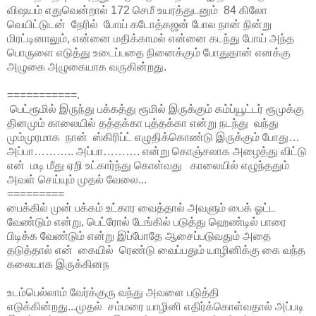
விஷயம் எதுவென்றால்
172
செமீ உயரத்துடனும்
84
கிலோ
வெயிட்டுடன்
நேரில்
போய் கடோத்கஜன் போல நான் நின்று
மிரட்டினாலும், என்னை மதிக்காமல் என்னை கடந்து போய் அந்த
பொருளை எடுத்து உடைப்பதை நினைக்கும் போதுதான் எனக்கு
அழுகை அழுகையாக வருகின்றது.
===========.
பெட்ரூமில் இருந்து பக்கத்து ரூமில் இருக்கும் கம்ப்யூட்டர் ரூமுக்கு
தினமும் காலையில் தத்தக்கா புத்தக்கா என்று நடந்து வந்து
மும்முரமாக நான் ஸ்கிரிப்ட் எழுதிக்கொண்டு இருக்கும் போது
…
அப்பா
………..
அப்பா
……….
என்று கொஞ்சலாக அழைத்து விட்டு
என்
மடி மீது ஏறி உட்கார்ந்து கொள்வது
காலையில் எழுந்ததும்
அவள் செய்யும் முதல் வேலை...
=========
பைக்கில் முன் பக்கம் உட்கார வைத்தால் அவளும் பைக் ஓட்ட
வேண்டும் என்று, பெட்ரோல் டேங்கில் படுத்து ஹெண்டில் பாரை
பிடிக்க வேண்டும் என்று இப்போதே ஆசைப்படுவதும் அதை
தடுத்தால் என் கையில் ரெண்டு வைப்பதும் யாழினிக்கு கை வந்த
கலையாக இருக்கினந
உடம்பெல்லாம் வேர்க்குரு வந்து அவளை படுத்தி
எடுக்கின்றது...முதல் சம்மரை யாழினி எதிர்க்கொள்வதால் அப்படி