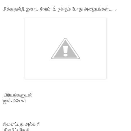
மிக்க நன்றி ஜனா.. நேரம் இருக்கும் போது அழையுங்கள்......
பிரியங்களுடன்
ஜாக்கிசேகர்.
நினைப்பது அல்ல நீ
நிரூபிப்பதே நீ.....