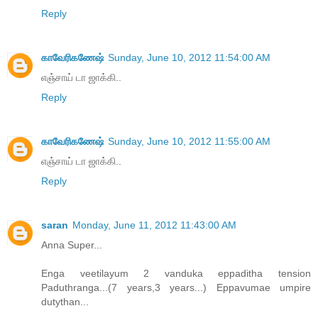
Reply
காவேரிகணேஷ்
Sunday, June 10, 2012 11:54:00 AM
எஞ்சாய் டா ஜாக்கி..
Reply
காவேரிகணேஷ்
Sunday, June 10, 2012 11:55:00 AM
எஞ்சாய் டா ஜாக்கி..
Reply
saran
Monday, June 11, 2012 11:43:00 AM
Anna Super...
Enga veetilayum 2 vanduka eppaditha tension
Paduthranga...(7 years,3 years...) Eppavumae umpire
dutythan...