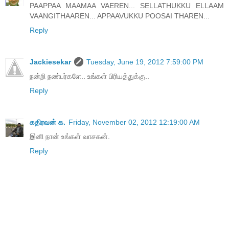
PAAPPAA MAAMAA VAEREN... SELLATHUKKU ELLAAM
VAANGITHAAREN... APPAAVUKKU POOSAI THAREN...
Reply
Jackiesekar
Tuesday, June 19, 2012 7:59:00 PM
நன்றி நண்பர்களே.. உங்கள் பிரியத்துக்கு..
Reply
கதிரவன் க.
Friday, November 02, 2012 12:19:00 AM
இனி நான் உங்கள் வாசகன்.
Reply