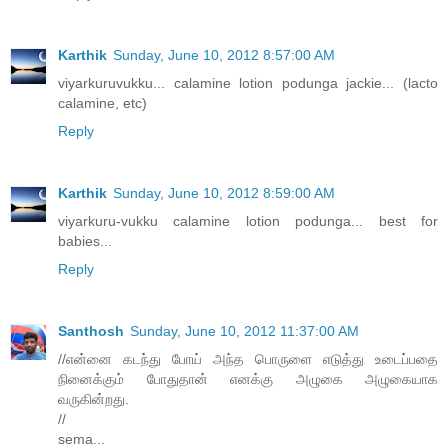
Karthik
Sunday, June 10, 2012 8:57:00 AM
viyarkuruvukku... calamine lotion podunga jackie... (lacto
calamine, etc)
Reply
Karthik
Sunday, June 10, 2012 8:59:00 AM
viyarkuru-vukku calamine lotion podunga... best for
babies...
Reply
Santhosh
Sunday, June 10, 2012 11:37:00 AM
//என்னை கடந்து போய் அந்த பொருளை எடுத்து உடைப்பதை
நினைக்கும் போதுதான் எனக்கு அழுகை அழுகையாக
வருகின்றது.
//
sema...