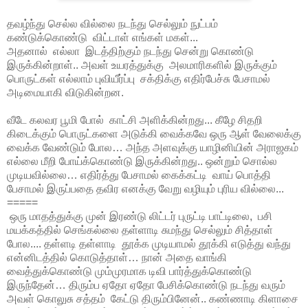
தவழ்ந்து
செல்ல
வில்லை
நடந்து
செல்லும்
நுட்பம்
கண்டுக்கொண்டு
விட்டாள்
எங்கள்
மகள்
...
அதனால்
எல்லா
இடத்திற்கும்
நடந்து
சென்று
கொண்டு
இருக்கின்றாள்
..
அவள்
உயரத்துக்கு
அலமாரிகளில்
இருக்கும்
பொருட்கள்
எல்லாம்
புவியீர்ப்பு
சக்திக்கு
எதிர்பேச்சு
பேசாமல்
அடிமையாகி
விடுகின்றன
.
வீடே
கலவர
பூமி
போல்
காட்சி
அளிக்கின்றது
...
கீழே
சிதறி
கிடைக்கும்
பொருட்களை
அடுக்கி
வைக்கவே
ஒரு
ஆள்
வேலைக்கு
வைக்க
வேண்டும்
போல
…
அந்த
அளவுக்கு
யாழினியின்
அராஜகம்
எல்லை
மீறி
போய்க்கொண்டு
இருக்கின்றது
..
ஒன்றும்
சொல்ல
முடியவில்லை
…
எதிர்த்து
பேசாமல்
கைக்கட்டி
வாய்
பொத்தி
பேசாமல்
இருப்பதை
தவிர
எனக்கு
வேறு
வழியும்
புரிய
வில்லை
...
=====
ஒரு
மாதத்துக்கு
முன்
இரண்டு
லிட்டர்
புருட்டி
பாட்டிலை
,
பசி
மயக்கத்தில்
செங்கல்லை
தள்ளாடி
சுமந்து
செல்லும்
சித்தாள்
போல
....
தள்ளடி
தள்ளாடி
தூக்க
முடியாமல்
தூக்கி
எடுத்து
வந்து
என்னிடத்தில்
கொடுத்தாள்
…
நான்
அதை
வாங்கி
வைத்துக்கொண்டு
மும்முரமாக
டிவி
பார்த்துக்கொண்டு
இருந்தேன்
…
திரும்ப
ஏதோ
ஏதோ
பேசிக்கொண்டு
நடந்து
வரும்
அவள்
கொலுசு
சத்தம்
கேட்டு
திரும்பினேன்
..
கண்ணாடி
கிளாசை