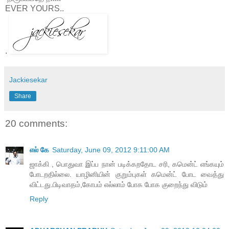
EVER YOURS..
.
Jackiesekar
Share
20 comments:
எல் கே
Saturday, June 09, 2012 9:11:00 AM
ஜாக்கி , பொதுவா இப்ப நான் படிக்கறதோட சரி, கமென்ட் எங்கயும்
போடறதில்லை. யாழினியின் குறும்புகள் கமென்ட் போட வைத்து
விட்டது.பிடிவாதம்,கோபம் எல்லாம் போக போக குறைந்து விடும்
Reply