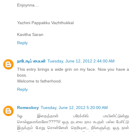
Enjoynna....
Yazhini Pappakku Vazhthukkal
Kavitha Saran
Reply
நாடோடிப் பையன்
Tuesday, June 12, 2012 2:44:00 AM
This entry brings a wide grin on my face. Now you have a
boss.
Welcome to fatherhood.
Reply
Romeoboy
Tuesday, June 12, 2012 5:20:00 AM
\\ஓ இதைத்தான் பரேக்கிங் பாயிண்ட்டுன்னு
சொல்லுவாங்களோ????// ஒரு தடவை நாம கூகுள் பஸ்ல பேசிட்டு
இருக்கும் போது சொன்னேன் தெரியுமா,, நீங்களுக்கு ஒரு நாள்